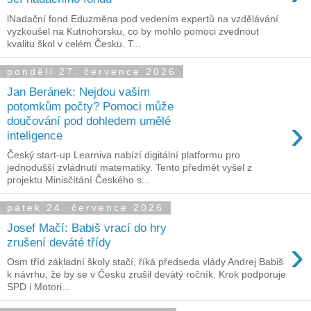
lNadační fond Eduzměna pod vedením expertů na vzdělávání
vyzkoušel na Kutnohorsku, co by mohlo pomoci zvednout
kvalitu škol v celém Česku. T...
pondělí 27. července 2026
Jan Beránek: Nejdou vašim
potomkům počty? Pomoci může
›
doučování pod dohledem umělé
inteligence
Český start-up Learniva nabízí digitální platformu pro
jednodušší zvládnutí matematiky. Tento předmět vyšel z
projektu Minisčítání Českého s...
pátek 24. července 2026
Josef Mačí: Babiš vrací do hry
›
zrušení deváté třídy
Osm tříd základní školy stačí, říká předseda vlády Andrej Babiš
k návrhu, že by se v Česku zrušil devátý ročník. Krok podporuje
SPD i Motori...