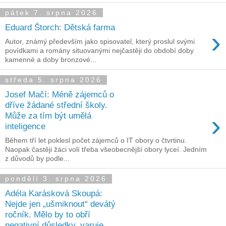
pátek 7. srpna 2026
Eduard Štorch: Dětská farma
›
Autor, známý především jako spisovatel, který proslul svými
povídkami a romány situovanými nejčastěji do období doby
kamenné a doby bronzové...
středa 5. srpna 2026
Josef Mačí: Méně zájemců o
dříve žádané střední školy.
›
Může za tím být umělá
inteligence
Během tří let poklesl počet zájemců o IT obory o čtvrtinu.
Naopak častěji žáci volí třeba všeobecnější obory lyceí. Jedním
z důvodů by podle...
pondělí 3. srpna 2026
Adéla Karásková Skoupá:
Nejde jen „ušmiknout“ devátý
ročník. Mělo by to obří
negativní důsledky, varuje