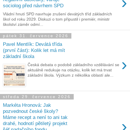
›
sociolog před návrhem SPD
Vládní hnutí SPD navrhuje zrušení devátých tříd základních
škol od roku 2029. Diskuzi o tom připustil i premiér, ministr
školství záměr odmí...
pátek 31. července 2026
Pavel Mentlík: Devátá třída
(první část): Kolik let má mít
základní škola
›
Česká debata o podobě základního vzdělávání se
aktuálně redukuje na otázku, kolik let má trvat
základní škola. Výzkum z několika oblastí ale...
středa 29. července 2026
Markéta Hronová: Jak
pozvednout české školy?
Máme recept a není to ani tak
›
drahé, hodnotí pětiletý projekt
šéf nadačního fondu