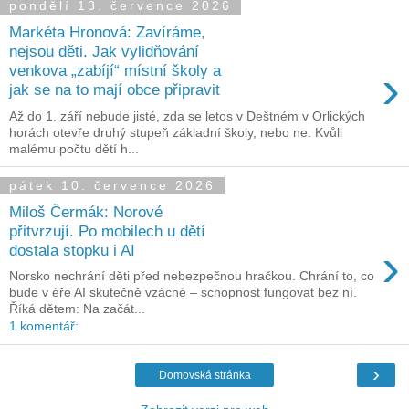
pondělí 13. července 2026
Markéta Hronová: Zavíráme,
nejsou děti. Jak vylidňování
›
venkova „zabíjí“ místní školy a
jak se na to mají obce připravit
Až do 1. září nebude jisté, zda se letos v Deštném v Orlických
horách otevře druhý stupeň základní školy, nebo ne. Kvůli
malému počtu dětí h...
pátek 10. července 2026
Miloš Čermák: Norové
přitvrzují. Po mobilech u dětí
›
dostala stopku i AI
Norsko nechrání děti před nebezpečnou hračkou. Chrání to, co
bude v éře AI skutečně vzácné – schopnost fungovat bez ní.
Říká dětem: Na začát...
1 komentář:
›
Domovská stránka