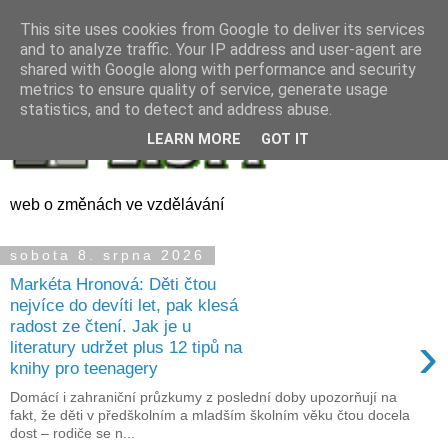
This site uses cookies from Google to deliver its services
and to analyze traffic. Your IP address and user-agent are
shared with Google along with performance and security
metrics to ensure quality of service, generate usage
statistics, and to detect and address abuse.
LEARN MORE
GOT IT
web o změnách ve vzdělávání
sobota 8. srpna 2026
Markéta Hronová: Děti čtou
nejvíce do devíti let, pak klesá
radost ze čtení. Jak je u
›
literatury udržet plus 12 tipů na
knihy pro teenagery
Domácí i zahraniční průzkumy z poslední doby upozorňují na
fakt, že děti v předškolním a mladším školním věku čtou docela
dost – rodiče se n...