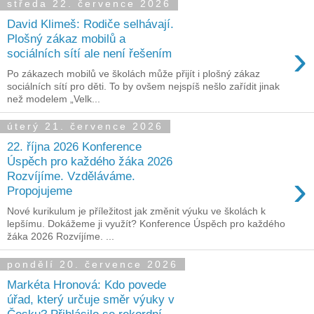
středa 22. července 2026
David Klimeš: Rodiče selhávají.
Plošný zákaz mobilů a
›
sociálních sítí ale není řešením
Po zákazech mobilů ve školách může přijít i plošný zákaz
sociálních sítí pro děti. To by ovšem nejspíš nešlo zařídit jinak
než modelem „Velk...
úterý 21. července 2026
22. října 2026 Konference
Úspěch pro každého žáka 2026
›
Rozvíjíme. Vzděláváme.
Propojujeme
Nové kurikulum je příležitost jak změnit výuku ve školách k
lepšímu. Dokážeme ji využít? Konference Úspěch pro každého
žáka 2026 Rozvíjíme. ...
pondělí 20. července 2026
Markéta Hronová: Kdo povede
úřad, který určuje směr výuky v
Česku? Přihlásilo se rekordní