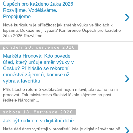
Úspěch pro každého žáka 2026
›
Rozvíjíme. Vzděláváme.
Propojujeme
Nové kurikulum je příležitost jak změnit výuku ve školách k
lepšímu. Dokážeme ji využít? Konference Úspěch pro každého
žáka 2026 Rozvíjíme. ...
pondělí 20. července 2026
Markéta Hronová: Kdo povede
úřad, který určuje směr výuky v
Česku? Přihlásilo se rekordní
›
množství zájemců, komise už
vybrala favoritku
Příležitost o reformě vzdělávání nejen mluvit, ale reálně na ní
pracovat. Tak ministerstvo školství lákalo zájemce na post
ředitele Národníh...
sobota 18. července 2026
Jak být rodičem v digitální době
›
Naše děti dnes vyrůstají v prostředí, kde je digitální svět stejně