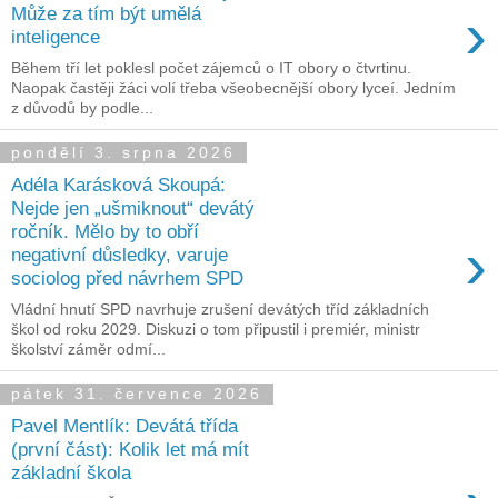
›
Může za tím být umělá
inteligence
Během tří let poklesl počet zájemců o IT obory o čtvrtinu.
Naopak častěji žáci volí třeba všeobecnější obory lyceí. Jedním
z důvodů by podle...
pondělí 3. srpna 2026
Adéla Karásková Skoupá:
Nejde jen „ušmiknout“ devátý
ročník. Mělo by to obří
›
negativní důsledky, varuje
sociolog před návrhem SPD
Vládní hnutí SPD navrhuje zrušení devátých tříd základních
škol od roku 2029. Diskuzi o tom připustil i premiér, ministr
školství záměr odmí...
pátek 31. července 2026
Pavel Mentlík: Devátá třída
(první část): Kolik let má mít
základní škola