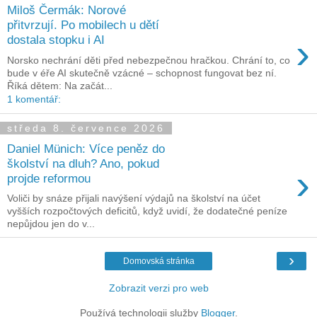
Miloš Čermák: Norové
přitvrzují. Po mobilech u dětí
›
dostala stopku i AI
Norsko nechrání děti před nebezpečnou hračkou. Chrání to, co
bude v éře AI skutečně vzácné – schopnost fungovat bez ní.
Říká dětem: Na začát...
1 komentář:
středa 8. července 2026
Daniel Münich: Více peněz do
školství na dluh? Ano, pokud
›
projde reformou
Voliči by snáze přijali navýšení výdajů na školství na účet
vyšších rozpočtových deficitů, když uvidí, že dodatečné peníze
nepůjdou jen do v...
›
Domovská stránka
Zobrazit verzi pro web
Používá technologii služby
Blogger
.