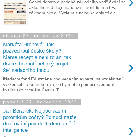
›
Česká debata o podobě základního vzdělávání se
aktuálně redukuje na otázku, kolik let má trvat
základní škola. Výzkum z několika oblastí ale...
středa 29. července 2026
Markéta Hronová: Jak
pozvednout české školy?
Máme recept a není to ani tak
›
drahé, hodnotí pětiletý projekt
šéf nadačního fondu
lNadační fond Eduzměna pod vedením expertů na vzdělávání
vyzkoušel na Kutnohorsku, co by mohlo pomoci zvednout
kvalitu škol v celém Česku. T...
pondělí 27. července 2026
Jan Beránek: Nejdou vašim
potomkům počty? Pomoci může
›
doučování pod dohledem umělé
inteligence