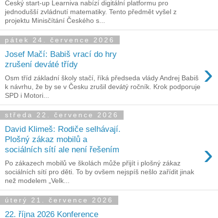
Český start-up Learniva nabízí digitální platformu pro
jednodušší zvládnutí matematiky. Tento předmět vyšel z
projektu Minisčítání Českého s...
pátek 24. července 2026
Josef Mačí: Babiš vrací do hry
›
zrušení deváté třídy
Osm tříd základní školy stačí, říká předseda vlády Andrej Babiš
k návrhu, že by se v Česku zrušil devátý ročník. Krok podporuje
SPD i Motori...
středa 22. července 2026
David Klimeš: Rodiče selhávají.
Plošný zákaz mobilů a
›
sociálních sítí ale není řešením
Po zákazech mobilů ve školách může přijít i plošný zákaz
sociálních sítí pro děti. To by ovšem nejspíš nešlo zařídit jinak
než modelem „Velk...
úterý 21. července 2026
22. října 2026 Konference