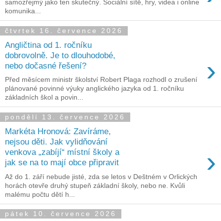
samozřejmý jako ten skutečný. Sociální sítě, hry, videa i online
komunika...
čtvrtek 16. července 2026
Angličtina od 1. ročníku
dobrovolně. Je to dlouhodobé,
›
nebo dočasné řešení?
Před měsícem ministr školství Robert Plaga rozhodl o zrušení
plánované povinné výuky anglického jazyka od 1. ročníku
základních škol a povin...
pondělí 13. července 2026
Markéta Hronová: Zavíráme,
nejsou děti. Jak vylidňování
›
venkova „zabíjí“ místní školy a
jak se na to mají obce připravit
Až do 1. září nebude jisté, zda se letos v Deštném v Orlických
horách otevře druhý stupeň základní školy, nebo ne. Kvůli
malému počtu dětí h...
pátek 10. července 2026