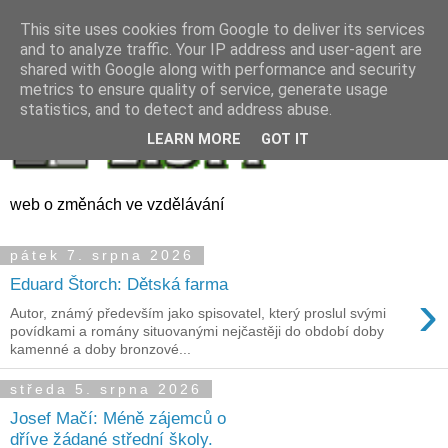
This site uses cookies from Google to deliver its services
and to analyze traffic. Your IP address and user-agent are
shared with Google along with performance and security
metrics to ensure quality of service, generate usage
statistics, and to detect and address abuse.
LEARN MORE
GOT IT
web o změnách ve vzdělávání
pátek 7. srpna 2026
Eduard Štorch: Dětská farma
›
Autor, známý především jako spisovatel, který proslul svými
povídkami a romány situovanými nejčastěji do období doby
kamenné a doby bronzové...
středa 5. srpna 2026
Josef Mačí: Méně zájemců o
dříve žádané střední školy.