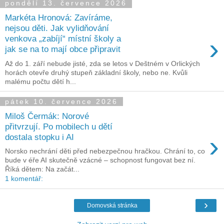
pondělí 13. července 2026
Markéta Hronová: Zavíráme,
nejsou děti. Jak vylidňování
›
venkova „zabíjí“ místní školy a
jak se na to mají obce připravit
Až do 1. září nebude jisté, zda se letos v Deštném v Orlických
horách otevře druhý stupeň základní školy, nebo ne. Kvůli
malému počtu dětí h...
pátek 10. července 2026
Miloš Čermák: Norové
přitvrzují. Po mobilech u dětí
›
dostala stopku i AI
Norsko nechrání děti před nebezpečnou hračkou. Chrání to, co
bude v éře AI skutečně vzácné – schopnost fungovat bez ní.
Říká dětem: Na začát...
1 komentář:
›
Domovská stránka