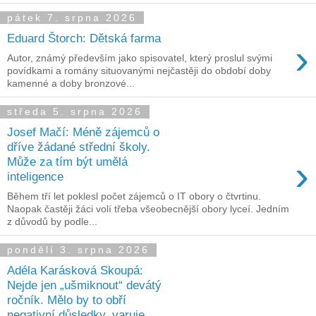
pátek 7. srpna 2026
Eduard Štorch: Dětská farma
›
Autor, známý především jako spisovatel, který proslul svými
povídkami a romány situovanými nejčastěji do období doby
kamenné a doby bronzové...
středa 5. srpna 2026
Josef Mačí: Méně zájemců o
dříve žádané střední školy.
›
Může za tím být umělá
inteligence
Během tří let poklesl počet zájemců o IT obory o čtvrtinu.
Naopak častěji žáci volí třeba všeobecnější obory lyceí. Jedním
z důvodů by podle...
pondělí 3. srpna 2026
Adéla Karásková Skoupá:
Nejde jen „ušmiknout“ devátý
ročník. Mělo by to obří
negativní důsledky, varuje