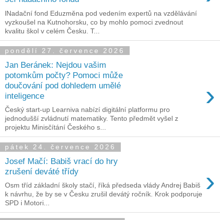
lNadační fond Eduzměna pod vedením expertů na vzdělávání
vyzkoušel na Kutnohorsku, co by mohlo pomoci zvednout
kvalitu škol v celém Česku. T...
pondělí 27. července 2026
Jan Beránek: Nejdou vašim
potomkům počty? Pomoci může
›
doučování pod dohledem umělé
inteligence
Český start-up Learniva nabízí digitální platformu pro
jednodušší zvládnutí matematiky. Tento předmět vyšel z
projektu Minisčítání Českého s...
pátek 24. července 2026
Josef Mačí: Babiš vrací do hry
›
zrušení deváté třídy
Osm tříd základní školy stačí, říká předseda vlády Andrej Babiš
k návrhu, že by se v Česku zrušil devátý ročník. Krok podporuje
SPD i Motori...