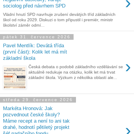
›
sociolog před návrhem SPD
Vládní hnutí SPD navrhuje zrušení devátých tříd základních
škol od roku 2029. Diskuzi o tom připustil i premiér, ministr
školství záměr odmí...
pátek 31. července 2026
Pavel Mentlík: Devátá třída
(první část): Kolik let má mít
základní škola
›
Česká debata o podobě základního vzdělávání se
aktuálně redukuje na otázku, kolik let má trvat
základní škola. Výzkum z několika oblastí ale...
středa 29. července 2026
Markéta Hronová: Jak
pozvednout české školy?
Máme recept a není to ani tak
›
drahé, hodnotí pětiletý projekt
šéf nadačního fondu