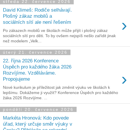
středa 22. července 2026
David Klimeš: Rodiče selhávají.
Plošný zákaz mobilů a
›
sociálních sítí ale není řešením
Po zákazech mobilů ve školách může přijít i plošný zákaz
sociálních sítí pro děti. To by ovšem nejspíš nešlo zařídit jinak
než modelem „Velk...
úterý 21. července 2026
22. října 2026 Konference
Úspěch pro každého žáka 2026
›
Rozvíjíme. Vzděláváme.
Propojujeme
Nové kurikulum je příležitost jak změnit výuku ve školách k
lepšímu. Dokážeme ji využít? Konference Úspěch pro každého
žáka 2026 Rozvíjíme. ...
pondělí 20. července 2026
Markéta Hronová: Kdo povede
úřad, který určuje směr výuky v
Česku? Přihlásilo se rekordní