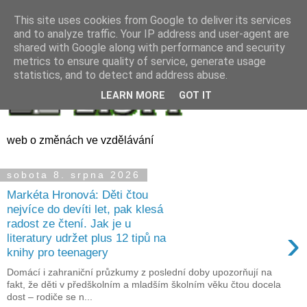
This site uses cookies from Google to deliver its services
and to analyze traffic. Your IP address and user-agent are
shared with Google along with performance and security
metrics to ensure quality of service, generate usage
statistics, and to detect and address abuse.
LEARN MORE
GOT IT
web o změnách ve vzdělávání
sobota 8. srpna 2026
Markéta Hronová: Děti čtou
nejvíce do devíti let, pak klesá
radost ze čtení. Jak je u
›
literatury udržet plus 12 tipů na
knihy pro teenagery
Domácí i zahraniční průzkumy z poslední doby upozorňují na
fakt, že děti v předškolním a mladším školním věku čtou docela
dost – rodiče se n...