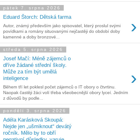
pátek 7. srpna 2026
Eduard Štorch: Dětská farma
›
Autor, známý především jako spisovatel, který proslul svými
povídkami a romány situovanými nejčastěji do období doby
kamenné a doby bronzové...
středa 5. srpna 2026
Josef Mačí: Méně zájemců o
dříve žádané střední školy.
›
Může za tím být umělá
inteligence
Během tří let poklesl počet zájemců o IT obory o čtvrtinu.
Naopak častěji žáci volí třeba všeobecnější obory lyceí. Jedním
z důvodů by podle...
pondělí 3. srpna 2026
Adéla Karásková Skoupá:
Nejde jen „ušmiknout“ devátý
ročník. Mělo by to obří
negativní důsledky, varuje