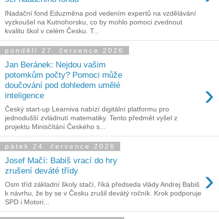
lNadační fond Eduzměna pod vedením expertů na vzdělávání
vyzkoušel na Kutnohorsku, co by mohlo pomoci zvednout
kvalitu škol v celém Česku. T...
pondělí 27. července 2026
Jan Beránek: Nejdou vašim
potomkům počty? Pomoci může
›
doučování pod dohledem umělé
inteligence
Český start-up Learniva nabízí digitální platformu pro
jednodušší zvládnutí matematiky. Tento předmět vyšel z
projektu Minisčítání Českého s...
pátek 24. července 2026
Josef Mačí: Babiš vrací do hry
›
zrušení deváté třídy
Osm tříd základní školy stačí, říká předseda vlády Andrej Babiš
k návrhu, že by se v Česku zrušil devátý ročník. Krok podporuje
SPD i Motori...