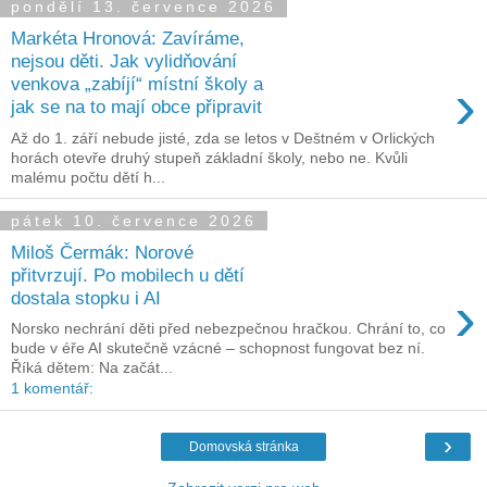
pondělí 13. července 2026
Markéta Hronová: Zavíráme,
nejsou děti. Jak vylidňování
›
venkova „zabíjí“ místní školy a
jak se na to mají obce připravit
Až do 1. září nebude jisté, zda se letos v Deštném v Orlických
horách otevře druhý stupeň základní školy, nebo ne. Kvůli
malému počtu dětí h...
pátek 10. července 2026
Miloš Čermák: Norové
přitvrzují. Po mobilech u dětí
›
dostala stopku i AI
Norsko nechrání děti před nebezpečnou hračkou. Chrání to, co
bude v éře AI skutečně vzácné – schopnost fungovat bez ní.
Říká dětem: Na začát...
1 komentář:
›
Domovská stránka