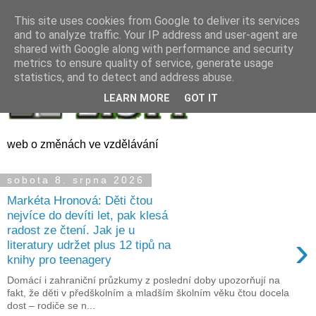
This site uses cookies from Google to deliver its services
and to analyze traffic. Your IP address and user-agent are
shared with Google along with performance and security
metrics to ensure quality of service, generate usage
statistics, and to detect and address abuse.
LEARN MORE
GOT IT
web o změnách ve vzdělávání
sobota 8. srpna 2026
Markéta Hronová: Děti čtou
nejvíce do devíti let, pak klesá
radost ze čtení. Jak je u
›
literatury udržet plus 12 tipů na
knihy pro teenagery
Domácí i zahraniční průzkumy z poslední doby upozorňují na
fakt, že děti v předškolním a mladším školním věku čtou docela
dost – rodiče se n...