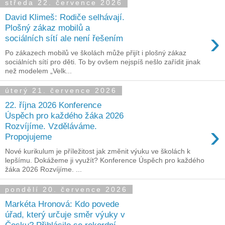
středa 22. července 2026
David Klimeš: Rodiče selhávají.
Plošný zákaz mobilů a
›
sociálních sítí ale není řešením
Po zákazech mobilů ve školách může přijít i plošný zákaz
sociálních sítí pro děti. To by ovšem nejspíš nešlo zařídit jinak
než modelem „Velk...
úterý 21. července 2026
22. října 2026 Konference
Úspěch pro každého žáka 2026
›
Rozvíjíme. Vzděláváme.
Propojujeme
Nové kurikulum je příležitost jak změnit výuku ve školách k
lepšímu. Dokážeme ji využít? Konference Úspěch pro každého
žáka 2026 Rozvíjíme. ...
pondělí 20. července 2026
Markéta Hronová: Kdo povede
úřad, který určuje směr výuky v
Česku? Přihlásilo se rekordní