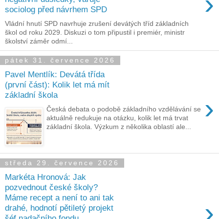
›
sociolog před návrhem SPD
Vládní hnutí SPD navrhuje zrušení devátých tříd základních
škol od roku 2029. Diskuzi o tom připustil i premiér, ministr
školství záměr odmí...
pátek 31. července 2026
Pavel Mentlík: Devátá třída
(první část): Kolik let má mít
základní škola
›
Česká debata o podobě základního vzdělávání se
aktuálně redukuje na otázku, kolik let má trvat
základní škola. Výzkum z několika oblastí ale...
středa 29. července 2026
Markéta Hronová: Jak
pozvednout české školy?
Máme recept a není to ani tak
›
drahé, hodnotí pětiletý projekt
šéf nadačního fondu