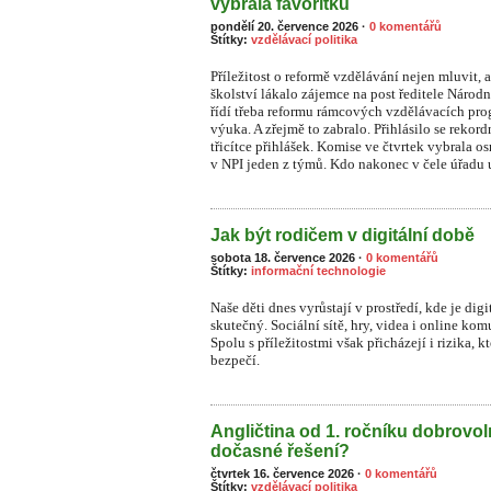
vybrala favoritku
pondělí 20. července 2026
·
0 komentářů
Štítky:
vzdělávací politika
Příležitost o reformě vzdělávání nejen mluvit, a
školství lákalo zájemce na post ředitele Národ
řídí třeba reformu rámcových vzdělávacích prog
výuka. A zřejmě to zabralo. Přihlásilo se rekor
třicítce přihlášek. Komise ve čtvrtek vybrala o
v NPI jeden z týmů. Kdo nakonec v čele úřadu u
Jak být rodičem v digitální době
sobota 18. července 2026
·
0 komentářů
Štítky:
informační technologie
Naše děti dnes vyrůstají v prostředí, kde je dig
skutečný. Sociální sítě, hry, videa i online ko
S
polu s příležitostmi však přicházejí i rizika, 
bezpečí.
Angličtina od 1. ročníku dobrovo
dočasné řešení?
čtvrtek 16. července 2026
·
0 komentářů
Štítky:
vzdělávací politika