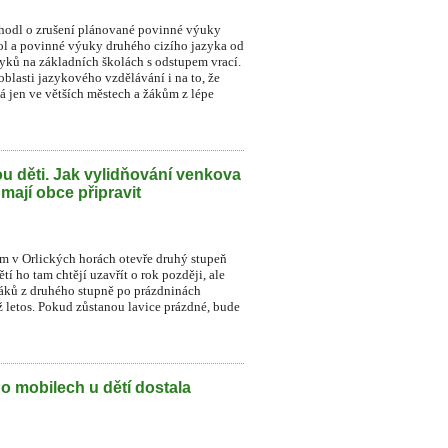
zhodl o zrušení plánované povinné výuky
ol a povinné výuky druhého cizího jazyka od
zyků na základních školách s odstupem vrací.
blasti jazykového vzdělávání i na to, že
á jen ve větších městech a žákům z lépe
u děti. Jak vylidňování venkova
 mají obce připravit
ném v Orlických horách otevře druhý stupeň
í ho tam chtějí uzavřít o rok později, ale
 žáků z druhého stupně po prázdninách
už letos. Pokud zůstanou lavice prázdné, bude
Po mobilech u dětí dostala