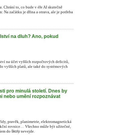
. Chrání to, co bude v éře AI skutečně
 Na začátku je dřina a otrava, ale je potřeba
lství na dluh? Ano, pokud
ství na účet vyšších rozpočtových deficitů,
do vyšších platů, ale také do systémových
ti pro minulá století. Dnes by
mi nebo umění rozpoznávat
řídy, pravěk, planimetrie, elektromagnetická
dukční rovnice… Všechno může být užitečné,
všem do
nevejde.
školy