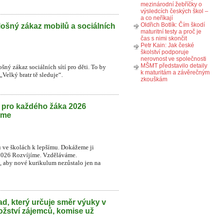
mezinárodní žebříčky o
výsledcích českých škol –
a co neříkají
Oldřich Botlík: Čím škodí
lošný zákaz mobilů a sociálních
maturitní testy a proč je
čas s nimi skončit
Petr Kain: Jak české
školství podporuje
nerovnost ve společnosti
MŠMT představilo detaily
šný zákaz sociálních sítí pro děti. To by
k maturitám a závěrečným
Velký bratr tě sleduje“.
zkouškám
h pro každého žáka 2026
eme
u ve školách k lepšímu. Dokážeme ji
2026 Rozvíjíme. Vzděláváme.
t, aby nové kurikulum nezůstalo jen na
d, který určuje směr výuky v
ožství zájemců, komise už