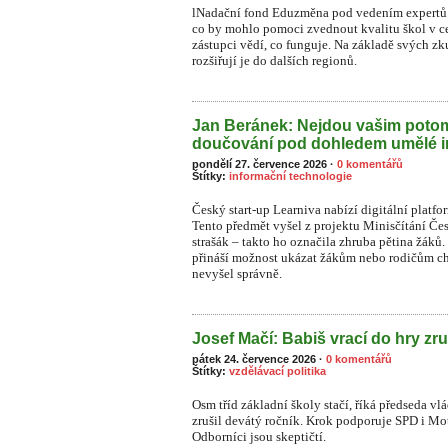
lNadační fond Eduzměna pod vedením expertů 
co by mohlo pomoci zvednout kvalitu škol v ce
zástupci vědí, co funguje. Na základě svých zk
rozšiřují je do dalších regionů.
Jan Beránek: Nejdou vašim pot
doučování pod dohledem umělé i
pondělí 27. července 2026
·
0 komentářů
Štítky:
informační technologie
Český start-up Learniva nabízí digitální platf
Tento předmět vyšel z projektu Minisčítání Čes
strašák – takto ho označila zhruba pětina žá
přináší možnost ukázat žákům nebo rodičům ch
nevyšel správně.
Josef Mačí: Babiš vrací do hry zru
pátek 24. července 2026
·
0 komentářů
Štítky:
vzdělávací politika
Osm tříd základní školy stačí, říká předseda vl
zrušil devátý ročník. Krok podporuje SPD i Moto
Odborníci jsou skeptičtí.