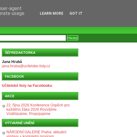
 user-agent
nerate usage
LEARN MORE
GOT IT
ŠÉFREDAKTORKA
Jana Hrubá
jana.hruba@ucitelske-listy.cz
FACEBOOK
Učitelské listy na Facebooku
AKCE
22. října 2026 Konference Úspěch pro
každého žáka 2026 Rozvíjíme.
Vzděláváme. Propojujeme
VÝTVARNÉ UMĚNÍ
NÁRODNÍ GALERIE Praha: aktuální
výstavy + kompletní program