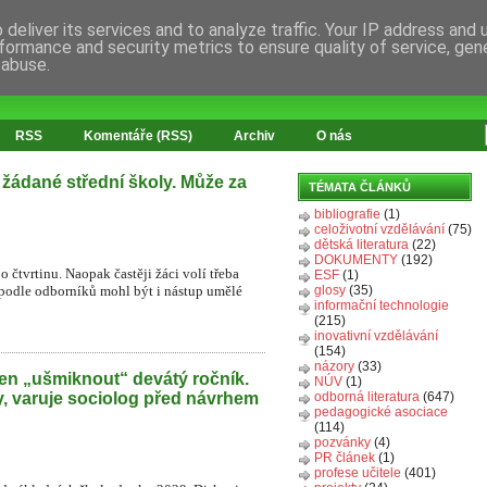
deliver its services and to analyze traffic. Your IP address and
formance and security metrics to ensure quality of service, ge
 abuse.
RSS
Komentáře (RSS)
Archiv
O nás
 žádané střední školy. Může za
TÉMATA ČLÁNKŮ
bibliografie
(1)
celoživotní vzdělávání
(75)
dětská literatura
(22)
DOKUMENTY
(192)
o čtvrtinu. Naopak častěji žáci volí třeba
ESF
(1)
 podle odborníků mohl být i nástup umělé
glosy
(35)
informační technologie
(215)
inovativní vzdělávání
(154)
názory
(33)
en „ušmiknout“ devátý ročník.
NÚV
(1)
y, varuje sociolog před návrhem
odborná literatura
(647)
pedagogické asociace
(114)
pozvánky
(4)
PR článek
(1)
profese učitele
(401)