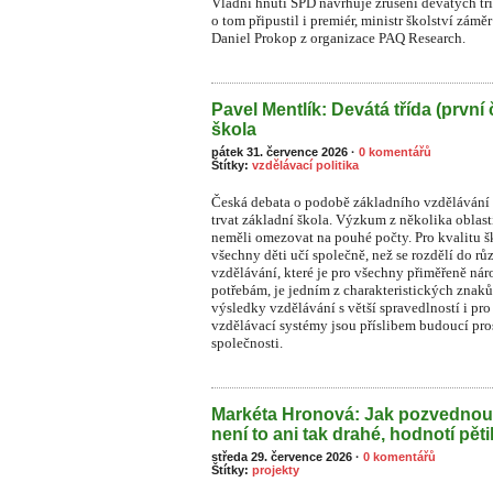
Vládní hnutí SPD navrhuje zrušení devátých tř
o tom připustil i premiér, ministr školství zámě
Daniel Prokop z organizace PAQ Research.
Pavel Mentlík: Devátá třída (první 
škola
pátek 31. července 2026
·
0 komentářů
Štítky:
vzdělávací politika
Česká debata o podobě základního vzdělávání s
trvat základní škola. Výzkum z několika oblast
neměli omezovat na pouhé počty. Pro kvalitu ško
všechny děti učí společně, než se rozdělí do rů
vzdělávání, které je pro všechny přiměřeně n
potřebám, je jedním z charakteristických znaků
výsledky vzdělávání s větší spravedlností i pr
vzdělávací systémy jsou příslibem budoucí pros
společnosti.
Markéta Hronová: Jak pozvednou
není to ani tak drahé, hodnotí pět
středa 29. července 2026
·
0 komentářů
Štítky:
projekty