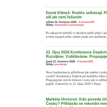
David Klimeš: Rodiče selhávají. P
sítí ale není řešením
středa 22. července 2026
·
0 komentářů
Štítky:
informační technologie
Po zákazech mobilů ve školách může přijít i plo
ovšem nejspíš nešlo zařídit jinak než modelem „
22. října 2026 Konference Úspěc
Rozvíjíme. Vzděláváme. Propojuj
úterý 21. července 2026
·
0 komentářů
Štítky:
pozvánky
Nové kurikulum je příležitost jak změnit výuk
využít? Konference Úspěch pro každého žáka 
Propojujeme otevře diskusi o tom, jak to uděla
papíře. Uskuteční se 22. října 2026 v Praze.
Markéta Hronová: Kdo povede úřa
Česku? Přihlásilo se rekordní mn