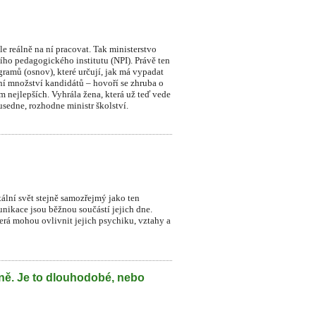
le reálně na ní pracovat. Tak ministerstvo
ního pedagogického institutu (NPI). Právě ten
ramů (osnov), které určují, jak má vypadat
dní množství kandidátů – hovoří se zhruba o
sm nejlepších. Vyhrála žena, která už teď vede
sedne, rozhodne ministr školství.
itální svět stejně samozřejmý jako ten
munikace jsou běžnou součástí jejich dne.
která mohou ovlivnit jejich psychiku, vztahy a
lně. Je to dlouhodobé, nebo