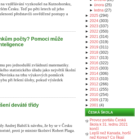
na vzdělávání vyzkoušel na Kutnohorsku,
►
února
(
25
)
lém Česku. Teď po pěti letech už jeho
►
ledna
(
27
)
ušeností představili osvědčené postupy a
►
2025
(
294
)
►
2024
(
303
)
►
2023
(
337
)
►
2022
(
350
)
►
2021
(
314
)
omkům počty? Pomoci může
►
2020
(
319
)
nteligence
►
2019
(
311
)
►
2018
(
302
)
►
2017
(
313
)
►
2016
(
322
)
ormu pro jednodušší zvládnutí matematiky.
►
2015
(
303
)
kého statistického úřadu jako největší školní
►
2014
(
306
)
ků. Novinka na trhu výukových pomůcek
►
2013
(
310
)
ybu při řešení úlohy, pokud výsledek
►
2012
(
266
)
►
2011
(
255
)
►
2010
(
254
)
►
2009
(
173
)
šení deváté třídy
►
2001
(
4
)
ČESKÁ ŠKOLA
Provoz portálu Česká
škola k 31. lednu 2021
ády Andrej Babiš k návrhu, že by se v Česku
končí
risté, proti je ministr školství Robert Plaga.
Lepší než Kanada, horší
než Korea? Co říkají