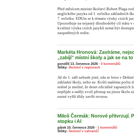
Před měsícem ministr školství Robert Plaga ro
anglického jazyka od 1. ročníku základních šk
7. ročníku. EDUin se k tématu výuky cizích ja
Upozorňuje na nejasný dlouhodobý cíl státu v o
kvalitní výuka cizích jazyků nemá být dostupn
zaopatřených rodin.
Markéta Hronová: Zavíráme, nejso
„zabíjí“ místní školy a jak se na to
pondělí 13. července 2026
·
0 komentářů
Štítky:
školství v regionech
Až do 1. září nebude jisté, zda se letos v Dešt
základní školy, nebo ne. Kvůli malému počtu dět
reálně je možné, že deset oficiálně zapsaných
nepřijde a raději zvolí přestup na jinou školu 
nutné vyšší třídy zavřít rovnou.
Miloš Čermák: Norové přitvrzují. 
stopku i AI
pátek 10. července 2026
·
1 komentářů
Štítky:
školství v zahraničí