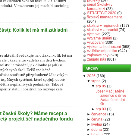
projekty
(24)
íd základních škol od roku 2029. Diskuzi
seriál Školství v
r odmítá. V rozhovoru jej rozebírá sociolog
koronakrizi
(23)
STRATEGIE 2020
(9)
školský management
(204)
školství v regionech
(127)
část): Kolik let má mít základní
školství v zahraničí
(74)
výchova
(227)
výtvarné umění
(2)
vyučování
(339)
výzkum a hodnocení
(598)
vzdělávací politika
(942)
e aktuálně redukuje na otázku, kolik let má
zajímavé tipy
(678)
zaujalo nás
(861)
í ale ukazuje, že vzdělávání dětí bychom
lství je zásadní, jak dlouho (a jak) se
ARCHIV
zných typů škol. Delší společné
áročné a současně přizpůsobené žákovským
▼
2026
(
160
)
 úspěšných systémů, které spojují dobré
▼
srpna
(
2
)
o děti z nepříznivých podmínek. Takové
▼
srp 05
(
1
)
perity státu i pozitivního rozvoje celé
Josef Mačí: Méně
zájemců o dříve
žádané střední
šk...
►
srp 03
(
1
)
t české školy? Máme recept a
►
července
(
15
)
iletý projekt šéf nadačního fondu
►
června
(
22
)
►
května
(
24
)
►
dubna
(
23
)
►
března
(
22
)