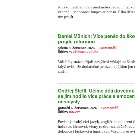
Norsko nechrání děti před nebezpečnou hračkou
vzácné – schopnost fungovat bez ní. Říká dětem:
tím projít.
Daniel Münich: Více peněz do ško
projde reformou
středa 8. července 2026
·
0 komentářů
Štítky:
vzdělávací politika
Voliči by snáze přijali navýšení výdajů na škol
když uvidí, že dodatečné peníze nepůjdou jen 
změn.
Ondřej Šteffl: Učíme děti dovednos
se jim hodilo více práce s emoce
nesmysly
pondělí 6. července 2026
·
0 komentářů
Štítky:
názory
Povinný druhý cizí jazyk, angličtina od první t
indukce, členovci, větný rozbor, oxidačně-re
dokonce i láčkovci a lumírovci. Všechno se o