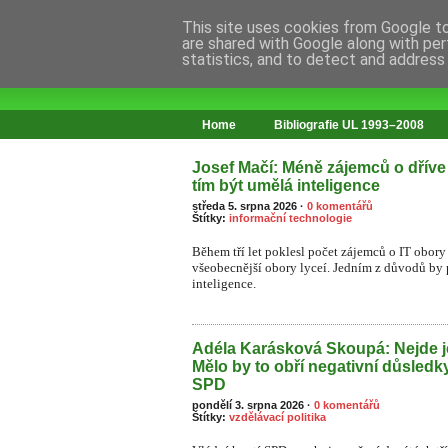
This site uses cookies from Google to 
are shared with Google along with per
statistics, and to detect and address
web o změnách ve vzdělávání
Home
Bibliografie UL 1993–2008
Josef Mačí: Méně zájemců o dříve
tím být umělá inteligence
středa 5. srpna 2026
·
0 komentářů
Štítky:
informační technologie
Během tří let poklesl počet zájemců o IT obory 
všeobecnější obory lyceí. Jedním z důvodů by
inteligence.
Adéla Karásková Skoupá: Nejde j
Mělo by to obří negativní důsledk
SPD
pondělí 3. srpna 2026
·
0 komentářů
Štítky:
vzdělávací politika