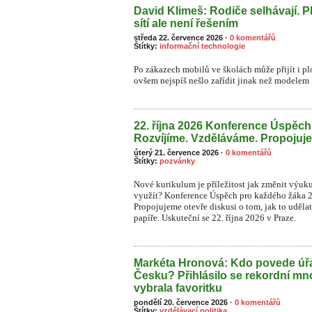
David Klimeš: Rodiče selhávají. P
sítí ale není řešením
středa 22. července 2026
·
0 komentářů
Štítky:
informační technologie
Po zákazech mobilů ve školách může přijít i plo
ovšem nejspíš nešlo zařídit jinak než modelem „
22. října 2026 Konference Úspěc
Rozvíjíme. Vzděláváme. Propojuj
úterý 21. července 2026
·
0 komentářů
Štítky:
pozvánky
Nové kurikulum je příležitost jak změnit výuk
využít? Konference Úspěch pro každého žáka 
Propojujeme otevře diskusi o tom, jak to uděla
papíře. Uskuteční se 22. října 2026 v Praze.
Markéta Hronová: Kdo povede úřa
Česku? Přihlásilo se rekordní mn
vybrala favoritku
pondělí 20. července 2026
·
0 komentářů
Štítky:
vzdělávací politika