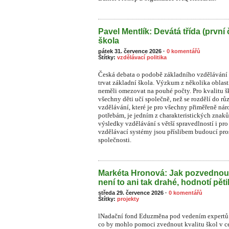
Pavel Mentlík: Devátá třída (první 
škola
pátek 31. července 2026
·
0 komentářů
Štítky:
vzdělávací politika
Česká debata o podobě základního vzdělávání s
trvat základní škola. Výzkum z několika oblast
neměli omezovat na pouhé počty. Pro kvalitu ško
všechny děti učí společně, než se rozdělí do rů
vzdělávání, které je pro všechny přiměřeně n
potřebám, je jedním z charakteristických znaků
výsledky vzdělávání s větší spravedlností i pr
vzdělávací systémy jsou příslibem budoucí pros
společnosti.
Markéta Hronová: Jak pozvednou
není to ani tak drahé, hodnotí pět
středa 29. července 2026
·
0 komentářů
Štítky:
projekty
lNadační fond Eduzměna pod vedením expertů 
co by mohlo pomoci zvednout kvalitu škol v ce