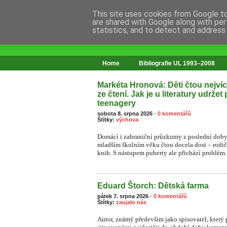
This site uses cookies from Google to 
are shared with Google along with per
statistics, and to detect and address
web o změnách ve vzdělávání
Home
Bibliografie UL 1993–2008
Markéta Hronová: Děti čtou nejvíce
ze čtení. Jak je u literatury udržet
teenagery
sobota 8. srpna 2026
·
0 komentářů
Štítky:
výchova
Domácí i zahraniční průzkumy z poslední doby 
mladším školním věku čtou docela dost – rodiče 
knih. S nástupem puberty ale přichází problém.
Eduard Štorch: Dětská farma
pátek 7. srpna 2026
·
0 komentářů
Štítky:
zaujalo nás
Autor, známý především jako spisovatel, který