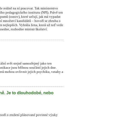
le reálně na ní pracovat. Tak ministerstvo
ního pedagogického institutu (NPI). Právě ten
ramů (osnov), které určují, jak má vypadat
dní množství kandidátů – hovoří se zhruba o
sm nejlepších. Vyhrála žena, která už teď vede
sedne, rozhodne ministr školství.
itální svět stejně samozřejmý jako ten
munikace jsou běžnou součástí jejich dne.
která mohou ovlivnit jejich psychiku, vztahy a
lně. Je to dlouhodobé, nebo
zhodl o zrušení plánované povinné výuky