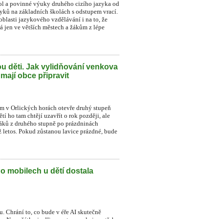
ol a povinné výuky druhého cizího jazyka od
zyků na základních školách s odstupem vrací.
blasti jazykového vzdělávání i na to, že
á jen ve větších městech a žákům z lépe
u děti. Jak vylidňování venkova
 mají obce připravit
ném v Orlických horách otevře druhý stupeň
í ho tam chtějí uzavřít o rok později, ale
 žáků z druhého stupně po prázdninách
už letos. Pokud zůstanou lavice prázdné, bude
Po mobilech u dětí dostala
. Chrání to, co bude v éře AI skutečně