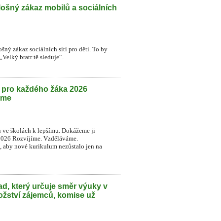
lošný zákaz mobilů a sociálních
šný zákaz sociálních sítí pro děti. To by
Velký bratr tě sleduje“.
h pro každého žáka 2026
eme
u ve školách k lepšímu. Dokážeme ji
2026 Rozvíjíme. Vzděláváme.
t, aby nové kurikulum nezůstalo jen na
d, který určuje směr výuky v
ožství zájemců, komise už