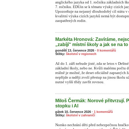
anglického jazyka od 1. ročníku základních šk
7. ročníku. EDUin se k tématu výuky cizích ja
Upozorňuje na nejasný dlouhodobý cíl státu v o
kvalitní výuka cizích jazyků nemá být dostupn
zaopatřených rodin.
Markéta Hronová: Zavíráme, nejso
„zabíjí“ místní školy a jak se na to
pondělí 13. července 2026
·
0 komentářů
Štítky:
školství v regionech
Až do 1. září nebude jisté, zda se letos v Dešt
základní školy, nebo ne. Kvůli malému počtu dět
reálně je možné, že deset oficiálně zapsaných
nepřijde a raději zvolí přestup na jinou školu 
nutné vyšší třídy zavřít rovnou.
Miloš Čermák: Norové přitvrzují. 
stopku i AI
pátek 10. července 2026
·
1 komentářů
Štítky:
školství v zahraničí
Norsko nechrání děti před nebezpečnou hračkou