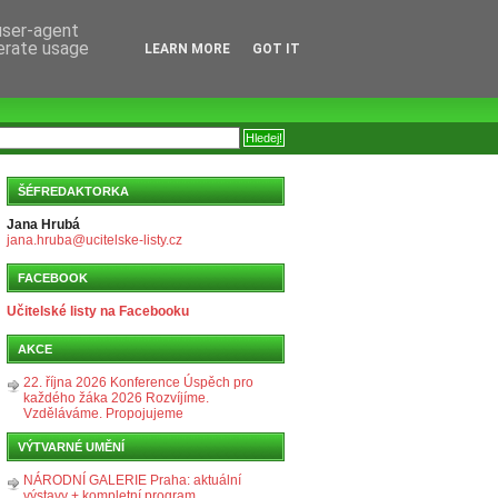
 user-agent
nerate usage
LEARN MORE
GOT IT
ŠÉFREDAKTORKA
Jana Hrubá
jana.hruba@ucitelske-listy.cz
FACEBOOK
Učitelské listy na Facebooku
AKCE
22. října 2026 Konference Úspěch pro
každého žáka 2026 Rozvíjíme.
Vzděláváme. Propojujeme
VÝTVARNÉ UMĚNÍ
NÁRODNÍ GALERIE Praha: aktuální
výstavy + kompletní program