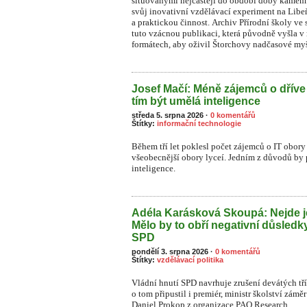
situovanými nejčastěji do období doby kamenn
svůj inovativní vzdělávací experiment na Li
a praktickou činnost. Archiv Přírodní školy ve 
tuto vzácnou publikaci, která původně vyšla v
formátech, aby oživil Štorchovy nadčasové myš
Josef Mačí: Méně zájemců o dříve
tím být umělá inteligence
středa 5. srpna 2026
·
0 komentářů
Štítky:
informační technologie
Během tří let poklesl počet zájemců o IT obory 
všeobecnější obory lyceí. Jedním z důvodů by
inteligence.
Adéla Karásková Skoupá: Nejde j
Mělo by to obří negativní důsledk
SPD
pondělí 3. srpna 2026
·
0 komentářů
Štítky:
vzdělávací politika
Vládní hnutí SPD navrhuje zrušení devátých tř
o tom připustil i premiér, ministr školství zámě
Daniel Prokop z organizace PAQ Research.