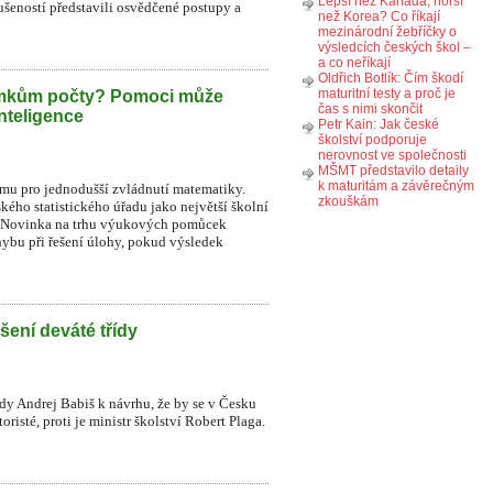
Lepší než Kanada, horší
ušeností představili osvědčené postupy a
než Korea? Co říkají
mezinárodní žebříčky o
výsledcích českých škol –
a co neříkají
Oldřich Botlík: Čím škodí
maturitní testy a proč je
omkům počty? Pomoci může
čas s nimi skončit
nteligence
Petr Kain: Jak české
školství podporuje
nerovnost ve společnosti
MŠMT představilo detaily
k maturitám a závěrečným
ormu pro jednodušší zvládnutí matematiky.
zkouškám
kého statistického úřadu jako největší školní
ků. Novinka na trhu výukových pomůcek
ybu při řešení úlohy, pokud výsledek
šení deváté třídy
ády Andrej Babiš k návrhu, že by se v Česku
risté, proti je ministr školství Robert Plaga.