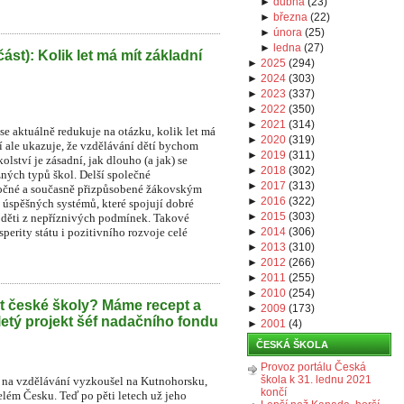
►
dubna
(
23
)
►
března
(
22
)
►
února
(
25
)
►
ledna
(
27
)
část): Kolik let má mít základní
►
2025
(
294
)
►
2024
(
303
)
►
2023
(
337
)
►
2022
(
350
)
►
2021
(
314
)
e aktuálně redukuje na otázku, kolik let má
►
2020
(
319
)
í ale ukazuje, že vzdělávání dětí bychom
►
2019
(
311
)
lství je zásadní, jak dlouho (a jak) se
►
2018
(
302
)
zných typů škol. Delší společné
►
2017
(
313
)
áročné a současně přizpůsobené žákovským
►
2016
(
322
)
 úspěšných systémů, které spojují dobré
►
2015
(
303
)
o děti z nepříznivých podmínek. Takové
perity státu i pozitivního rozvoje celé
►
2014
(
306
)
►
2013
(
310
)
►
2012
(
266
)
►
2011
(
255
)
►
2010
(
254
)
t české školy? Máme recept a
►
2009
(
173
)
iletý projekt šéf nadačního fondu
►
2001
(
4
)
ČESKÁ ŠKOLA
Provoz portálu Česká
škola k 31. lednu 2021
na vzdělávání vyzkoušel na Kutnohorsku,
končí
lém Česku. Teď po pěti letech už jeho