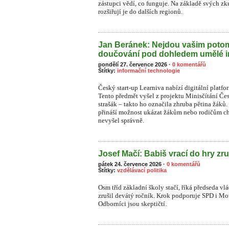
zástupci vědí, co funguje. Na základě svých zk
rozšiřují je do dalších regionů.
Jan Beránek: Nejdou vašim pot
doučování pod dohledem umělé i
pondělí 27. července 2026
·
0 komentářů
Štítky:
informační technologie
Český start-up Learniva nabízí digitální platf
Tento předmět vyšel z projektu Minisčítání Čes
strašák – takto ho označila zhruba pětina žá
přináší možnost ukázat žákům nebo rodičům ch
nevyšel správně.
Josef Mačí: Babiš vrací do hry zru
pátek 24. července 2026
·
0 komentářů
Štítky:
vzdělávací politika
Osm tříd základní školy stačí, říká předseda vl
zrušil devátý ročník. Krok podporuje SPD i Moto
Odborníci jsou skeptičtí.