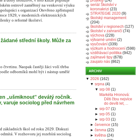
é a doby bronzové, v této knize popisuje
projekty
(24)
seriál Školství v
beňském ostrově zaměřený na venkovní výuku
koronakrizi
(23)
spolupráci s organizací Otevřeno zpřístupnil
STRATEGIE 2020
(9)
 roce 1929, v moderních elektronických
školský management
lenky o reformě školství.
(204)
školství v regionech
(127)
školství v zahraničí
(74)
výchova
(228)
výtvarné umění
(2)
 žádané střední školy. Může za
vyučování
(339)
výzkum a hodnocení
(598)
vzdělávací politika
(942)
zajímavé tipy
(678)
zaujalo nás
(862)
o čtvrtinu. Naopak častěji žáci volí třeba
ARCHIV
 podle odborníků mohl být i nástup umělé
▼
2026
(
162
)
▼
srpna
(
4
)
▼
srp 08
(
1
)
Markéta Hronová:
en „ušmiknout“ devátý ročník.
Děti čtou nejvíce
y, varuje sociolog před návrhem
do devíti let, ...
►
srp 07
(
1
)
►
srp 05
(
1
)
►
srp 03
(
1
)
►
července
(
15
)
íd základních škol od roku 2029. Diskuzi
►
června
(
22
)
r odmítá. V rozhovoru jej rozebírá sociolog
►
května
(
24
)