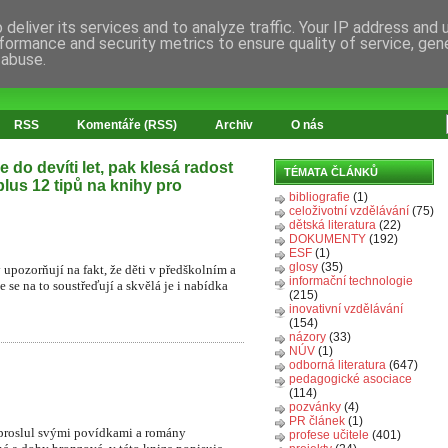
deliver its services and to analyze traffic. Your IP address and
formance and security metrics to ensure quality of service, ge
 abuse.
RSS
Komentáře (RSS)
Archiv
O nás
 do devíti let, pak klesá radost
TÉMATA ČLÁNKŮ
 plus 12 tipů na knihy pro
bibliografie
(1)
celoživotní vzdělávání
(75)
dětská literatura
(22)
DOKUMENTY
(192)
ESF
(1)
glosy
(35)
upozorňují na fakt, že děti v předškolním a
informační technologie
se na to soustřeďují a skvělá je i nabídka
(215)
inovativní vzdělávání
(154)
názory
(33)
NÚV
(1)
odborná literatura
(647)
pedagogické asociace
(114)
pozvánky
(4)
PR článek
(1)
 proslul svými povídkami a romány
profese učitele
(401)