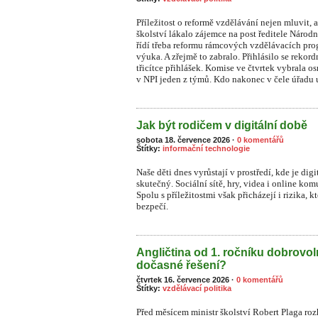
Příležitost o reformě vzdělávání nejen mluvit, a
školství lákalo zájemce na post ředitele Národ
řídí třeba reformu rámcových vzdělávacích prog
výuka. A zřejmě to zabralo. Přihlásilo se rekor
třicítce přihlášek. Komise ve čtvrtek vybrala o
v NPI jeden z týmů. Kdo nakonec v čele úřadu u
Jak být rodičem v digitální době
sobota 18. července 2026
·
0 komentářů
Štítky:
informační technologie
Naše děti dnes vyrůstají v prostředí, kde je dig
skutečný. Sociální sítě, hry, videa i online ko
S
polu s příležitostmi však přicházejí i rizika, 
bezpečí.
Angličtina od 1. ročníku dobrovo
dočasné řešení?
čtvrtek 16. července 2026
·
0 komentářů
Štítky:
vzdělávací politika
Před měsícem ministr školství Robert Plaga ro