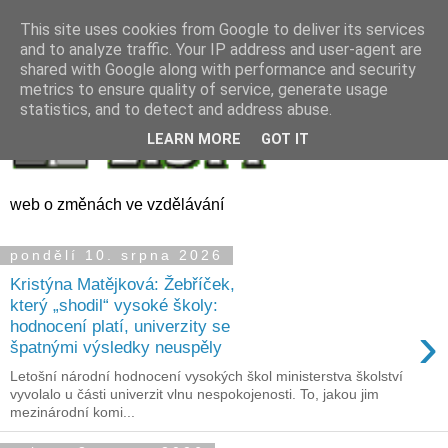
This site uses cookies from Google to deliver its services
and to analyze traffic. Your IP address and user-agent are
shared with Google along with performance and security
metrics to ensure quality of service, generate usage
statistics, and to detect and address abuse.
LEARN MORE
GOT IT
web o změnách ve vzdělávání
pondělí 10. srpna 2026
Kristýna Matějková: Žebříček,
který „shodil“ vysoké školy:
›
hodnocení platí, univerzity se
špatnými výsledky neuspěly
Letošní národní hodnocení vysokých škol ministerstva školství
vyvolalo u části univerzit vlnu nespokojenosti. To, jakou jim
mezinárodní komi...