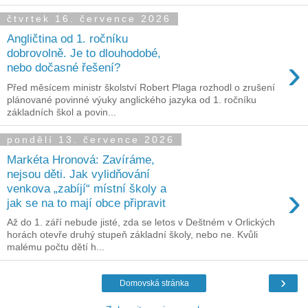
čtvrtek 16. července 2026
Angličtina od 1. ročníku
dobrovolně. Je to dlouhodobé,
›
nebo dočasné řešení?
Před měsícem ministr školství Robert Plaga rozhodl o zrušení
plánované povinné výuky anglického jazyka od 1. ročníku
základních škol a povin...
pondělí 13. července 2026
Markéta Hronová: Zavíráme,
nejsou děti. Jak vylidňování
›
venkova „zabíjí“ místní školy a
jak se na to mají obce připravit
Až do 1. září nebude jisté, zda se letos v Deštném v Orlických
horách otevře druhý stupeň základní školy, nebo ne. Kvůli
malému počtu dětí h...
›
Domovská stránka