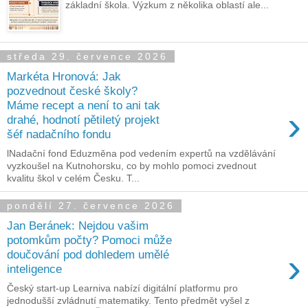
základní škola. Výzkum z několika oblastí ale...
středa 29. července 2026
Markéta Hronová: Jak
pozvednout české školy?
Máme recept a není to ani tak
›
drahé, hodnotí pětiletý projekt
šéf nadačního fondu
lNadační fond Eduzměna pod vedením expertů na vzdělávání
vyzkoušel na Kutnohorsku, co by mohlo pomoci zvednout
kvalitu škol v celém Česku. T...
pondělí 27. července 2026
Jan Beránek: Nejdou vašim
potomkům počty? Pomoci může
›
doučování pod dohledem umělé
inteligence
Český start-up Learniva nabízí digitální platformu pro
jednodušší zvládnutí matematiky. Tento předmět vyšel z