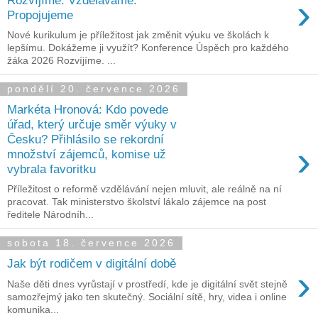
›
Propojujeme
Nové kurikulum je příležitost jak změnit výuku ve školách k
lepšímu. Dokážeme ji využít? Konference Úspěch pro každého
žáka 2026 Rozvíjíme. ...
pondělí 20. července 2026
Markéta Hronová: Kdo povede
úřad, který určuje směr výuky v
Česku? Přihlásilo se rekordní
›
množství zájemců, komise už
vybrala favoritku
Příležitost o reformě vzdělávání nejen mluvit, ale reálně na ní
pracovat. Tak ministerstvo školství lákalo zájemce na post
ředitele Národníh...
sobota 18. července 2026
Jak být rodičem v digitální době
›
Naše děti dnes vyrůstají v prostředí, kde je digitální svět stejně
samozřejmý jako ten skutečný. Sociální sítě, hry, videa i online
komunika...