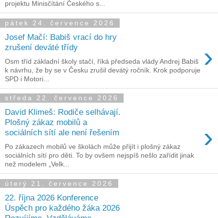
projektu Minisčítání Českého s...
pátek 24. července 2026
Josef Mačí: Babiš vrací do hry
›
zrušení deváté třídy
Osm tříd základní školy stačí, říká předseda vlády Andrej Babiš
k návrhu, že by se v Česku zrušil devátý ročník. Krok podporuje
SPD i Motori...
středa 22. července 2026
David Klimeš: Rodiče selhávají.
Plošný zákaz mobilů a
›
sociálních sítí ale není řešením
Po zákazech mobilů ve školách může přijít i plošný zákaz
sociálních sítí pro děti. To by ovšem nejspíš nešlo zařídit jinak
než modelem „Velk...
úterý 21. července 2026
22. října 2026 Konference
Úspěch pro každého žáka 2026
Rozvíjíme. Vzděláváme.