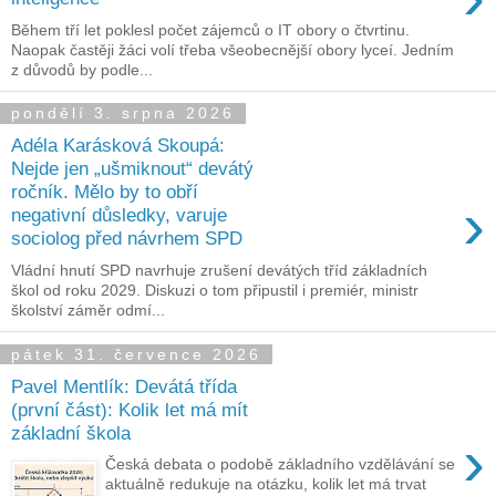
Během tří let poklesl počet zájemců o IT obory o čtvrtinu.
Naopak častěji žáci volí třeba všeobecnější obory lyceí. Jedním
z důvodů by podle...
pondělí 3. srpna 2026
Adéla Karásková Skoupá:
Nejde jen „ušmiknout“ devátý
ročník. Mělo by to obří
›
negativní důsledky, varuje
sociolog před návrhem SPD
Vládní hnutí SPD navrhuje zrušení devátých tříd základních
škol od roku 2029. Diskuzi o tom připustil i premiér, ministr
školství záměr odmí...
pátek 31. července 2026
Pavel Mentlík: Devátá třída
(první část): Kolik let má mít
základní škola
›
Česká debata o podobě základního vzdělávání se
aktuálně redukuje na otázku, kolik let má trvat