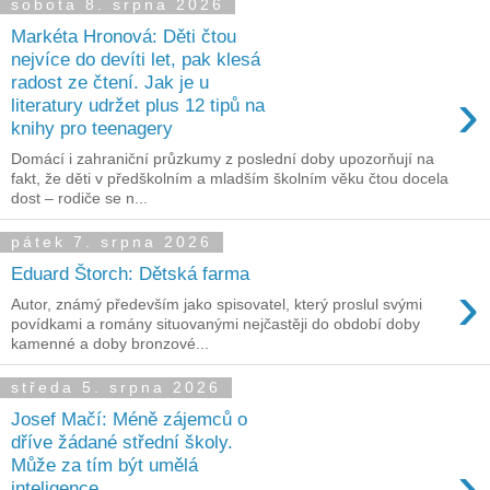
sobota 8. srpna 2026
Markéta Hronová: Děti čtou
nejvíce do devíti let, pak klesá
radost ze čtení. Jak je u
›
literatury udržet plus 12 tipů na
knihy pro teenagery
Domácí i zahraniční průzkumy z poslední doby upozorňují na
fakt, že děti v předškolním a mladším školním věku čtou docela
dost – rodiče se n...
pátek 7. srpna 2026
Eduard Štorch: Dětská farma
›
Autor, známý především jako spisovatel, který proslul svými
povídkami a romány situovanými nejčastěji do období doby
kamenné a doby bronzové...
středa 5. srpna 2026
Josef Mačí: Méně zájemců o
dříve žádané střední školy.
›
Může za tím být umělá
inteligence