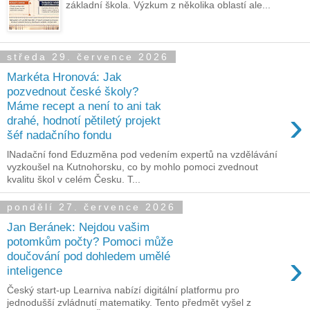
základní škola. Výzkum z několika oblastí ale...
středa 29. července 2026
Markéta Hronová: Jak
pozvednout české školy?
Máme recept a není to ani tak
›
drahé, hodnotí pětiletý projekt
šéf nadačního fondu
lNadační fond Eduzměna pod vedením expertů na vzdělávání
vyzkoušel na Kutnohorsku, co by mohlo pomoci zvednout
kvalitu škol v celém Česku. T...
pondělí 27. července 2026
Jan Beránek: Nejdou vašim
potomkům počty? Pomoci může
›
doučování pod dohledem umělé
inteligence
Český start-up Learniva nabízí digitální platformu pro
jednodušší zvládnutí matematiky. Tento předmět vyšel z