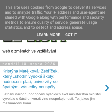
This site uses cookies from Google to deliver its services
and to analyze traffic. Your IP address and user-agent are
shared with Google along with performance and security
metrics to ensure quality of service, generate usage
statistics, and to detect and address abuse.
LEARN MORE
GOT IT
web o změnách ve vzdělávání
pondělí 10. srpna 2026
Kristýna Matějková: Žebříček,
který „shodil“ vysoké školy:
›
hodnocení platí, univerzity se
špatnými výsledky neuspěly
Letošní národní hodnocení vysokých škol ministerstva školství
vyvolalo u části univerzit vlnu nespokojenosti. To, jakou jim
mezinárodní komi...