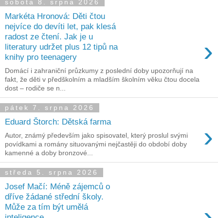
sobota 8. srpna 2026
Markéta Hronová: Děti čtou
nejvíce do devíti let, pak klesá
radost ze čtení. Jak je u
›
literatury udržet plus 12 tipů na
knihy pro teenagery
Domácí i zahraniční průzkumy z poslední doby upozorňují na
fakt, že děti v předškolním a mladším školním věku čtou docela
dost – rodiče se n...
pátek 7. srpna 2026
Eduard Štorch: Dětská farma
›
Autor, známý především jako spisovatel, který proslul svými
povídkami a romány situovanými nejčastěji do období doby
kamenné a doby bronzové...
středa 5. srpna 2026
Josef Mačí: Méně zájemců o
dříve žádané střední školy.
›
Může za tím být umělá
inteligence