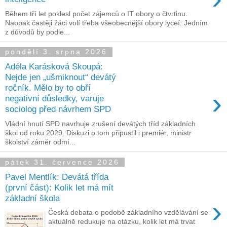
Během tří let poklesl počet zájemců o IT obory o čtvrtinu.
Naopak častěji žáci volí třeba všeobecnější obory lyceí. Jedním
z důvodů by podle...
pondělí 3. srpna 2026
Adéla Karásková Skoupá:
Nejde jen „ušmiknout“ devátý
ročník. Mělo by to obří
›
negativní důsledky, varuje
sociolog před návrhem SPD
Vládní hnutí SPD navrhuje zrušení devátých tříd základních
škol od roku 2029. Diskuzi o tom připustil i premiér, ministr
školství záměr odmí...
pátek 31. července 2026
Pavel Mentlík: Devátá třída
(první část): Kolik let má mít
základní škola
›
Česká debata o podobě základního vzdělávání se
aktuálně redukuje na otázku, kolik let má trvat