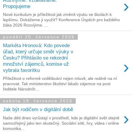
›
Propojujeme
Nové kurikulum je příležitost jak změnit výuku ve školách k
lepšímu. Dokážeme ji využít? Konference Úspěch pro každého
žáka 2026 Rozvíjíme. ...
pondělí 20. července 2026
Markéta Hronová: Kdo povede
úřad, který určuje směr výuky v
Česku? Přihlásilo se rekordní
›
množství zájemců, komise už
vybrala favoritku
Příležitost o reformě vzdělávání nejen mluvit, ale reálně na ní
pracovat. Tak ministerstvo školství lákalo zájemce na post
ředitele Národníh...
sobota 18. července 2026
Jak být rodičem v digitální době
›
Naše děti dnes vyrůstají v prostředí, kde je digitální svět stejně
samozřejmý jako ten skutečný. Sociální sítě, hry, videa i online
komunika...