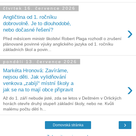
čtvrtek 16. července 2026
Angličtina od 1. ročníku
dobrovolně. Je to dlouhodobé,
›
nebo dočasné řešení?
Před měsícem ministr školství Robert Plaga rozhodl o zrušení
plánované povinné výuky anglického jazyka od 1. ročníku
základních škol a povin...
pondělí 13. července 2026
Markéta Hronová: Zavíráme,
nejsou děti. Jak vylidňování
›
venkova „zabíjí“ místní školy a
jak se na to mají obce připravit
Až do 1. září nebude jisté, zda se letos v Deštném v Orlických
horách otevře druhý stupeň základní školy, nebo ne. Kvůli
malému počtu dětí h...
›
Domovská stránka