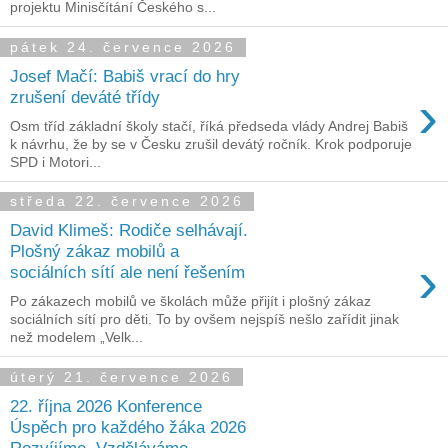
projektu Minisčítání Českého s...
pátek 24. července 2026
Josef Mačí: Babiš vrací do hry
›
zrušení deváté třídy
Osm tříd základní školy stačí, říká předseda vlády Andrej Babiš
k návrhu, že by se v Česku zrušil devátý ročník. Krok podporuje
SPD i Motori...
středa 22. července 2026
David Klimeš: Rodiče selhávají.
Plošný zákaz mobilů a
›
sociálních sítí ale není řešením
Po zákazech mobilů ve školách může přijít i plošný zákaz
sociálních sítí pro děti. To by ovšem nejspíš nešlo zařídit jinak
než modelem „Velk...
úterý 21. července 2026
22. října 2026 Konference
Úspěch pro každého žáka 2026
Rozvíjíme. Vzděláváme.