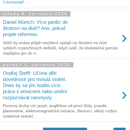
1 komentář:
středa 8. července 2026
Daniel Münich: Více peněz do
školství na dluh? Ano, pokud
›
projde reformou
Voliči by snáze přijali navýšení výdajů na školství na účet
vyšších rozpočtových deficitů, když uvidí, že dodatečné peníze
nepůjdou jen do v...
pondělí 6. července 2026
Ondřej Šteffl: Učíme děti
dovednosti pro minulá století.
Dnes by se jim hodilo více
›
práce s emocemi nebo umění
rozpoznávat nesmysly
Povinný druhý cizí jazyk, angličtina od první třídy, pravěk,
planimetrie, elektromagnetická indukce, členovci, větný rozbor,
oxidačně-redukč...