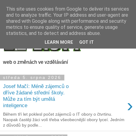
This site uses cookies from Google to deliver its services
and to analyze traffic. Your IP address and user-agent are
shared with Google along with performance and security
metrics to ensure quality of service, generate usage
statistics, and to detect and address abuse.
LEARN MORE
GOT IT
web o změnách ve vzdělávání
středa 5. srpna 2026
Josef Mačí: Méně zájemců o
dříve žádané střední školy.
›
Může za tím být umělá
inteligence
Během tří let poklesl počet zájemců o IT obory o čtvrtinu.
Naopak častěji žáci volí třeba všeobecnější obory lyceí. Jedním
z důvodů by podle...