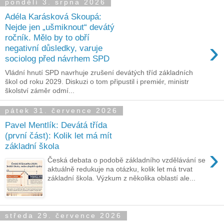
pondělí 3. srpna 2026
Adéla Karásková Skoupá:
Nejde jen „ušmiknout“ devátý
ročník. Mělo by to obří
›
negativní důsledky, varuje
sociolog před návrhem SPD
Vládní hnutí SPD navrhuje zrušení devátých tříd základních
škol od roku 2029. Diskuzi o tom připustil i premiér, ministr
školství záměr odmí...
pátek 31. července 2026
Pavel Mentlík: Devátá třída
(první část): Kolik let má mít
základní škola
›
Česká debata o podobě základního vzdělávání se
aktuálně redukuje na otázku, kolik let má trvat
základní škola. Výzkum z několika oblastí ale...
středa 29. července 2026