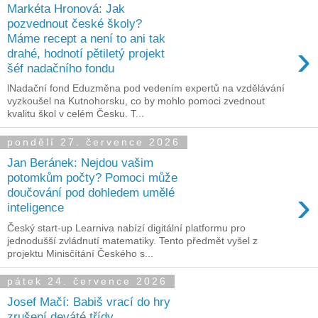
Markéta Hronová: Jak
pozvednout české školy?
Máme recept a není to ani tak
›
drahé, hodnotí pětiletý projekt
šéf nadačního fondu
lNadační fond Eduzměna pod vedením expertů na vzdělávání
vyzkoušel na Kutnohorsku, co by mohlo pomoci zvednout
kvalitu škol v celém Česku. T...
pondělí 27. července 2026
Jan Beránek: Nejdou vašim
potomkům počty? Pomoci může
›
doučování pod dohledem umělé
inteligence
Český start-up Learniva nabízí digitální platformu pro
jednodušší zvládnutí matematiky. Tento předmět vyšel z
projektu Minisčítání Českého s...
pátek 24. července 2026
Josef Mačí: Babiš vrací do hry
zrušení deváté třídy