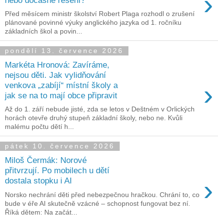
›
Před měsícem ministr školství Robert Plaga rozhodl o zrušení
plánované povinné výuky anglického jazyka od 1. ročníku
základních škol a povin...
pondělí 13. července 2026
Markéta Hronová: Zavíráme,
nejsou děti. Jak vylidňování
›
venkova „zabíjí“ místní školy a
jak se na to mají obce připravit
Až do 1. září nebude jisté, zda se letos v Deštném v Orlických
horách otevře druhý stupeň základní školy, nebo ne. Kvůli
malému počtu dětí h...
pátek 10. července 2026
Miloš Čermák: Norové
přitvrzují. Po mobilech u dětí
›
dostala stopku i AI
Norsko nechrání děti před nebezpečnou hračkou. Chrání to, co
bude v éře AI skutečně vzácné – schopnost fungovat bez ní.
Říká dětem: Na začát...