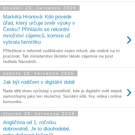
pondělí 20. července 2026
Markéta Hronová: Kdo povede
úřad, který určuje směr výuky v
Česku? Přihlásilo se rekordní
›
množství zájemců, komise už
vybrala favoritku
Příležitost o reformě vzdělávání nejen mluvit, ale reálně na ní
pracovat. Tak ministerstvo školství lákalo zájemce na post
ředitele Národníh...
sobota 18. července 2026
Jak být rodičem v digitální době
›
Naše děti dnes vyrůstají v prostředí, kde je digitální svět stejně
samozřejmý jako ten skutečný. Sociální sítě, hry, videa i online
komunika...
čtvrtek 16. července 2026
Angličtina od 1. ročníku
dobrovolně. Je to dlouhodobé,
nebo dočasné řešení?