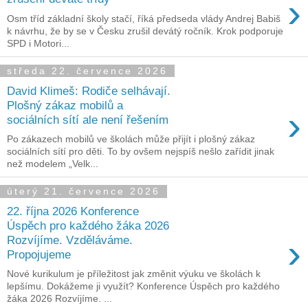
›
Osm tříd základní školy stačí, říká předseda vlády Andrej Babiš
k návrhu, že by se v Česku zrušil devátý ročník. Krok podporuje
SPD i Motori...
středa 22. července 2026
David Klimeš: Rodiče selhávají.
Plošný zákaz mobilů a
›
sociálních sítí ale není řešením
Po zákazech mobilů ve školách může přijít i plošný zákaz
sociálních sítí pro děti. To by ovšem nejspíš nešlo zařídit jinak
než modelem „Velk...
úterý 21. července 2026
22. října 2026 Konference
Úspěch pro každého žáka 2026
›
Rozvíjíme. Vzděláváme.
Propojujeme
Nové kurikulum je příležitost jak změnit výuku ve školách k
lepšímu. Dokážeme ji využít? Konference Úspěch pro každého
žáka 2026 Rozvíjíme. ...