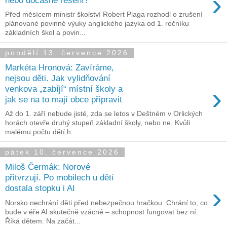
›
Před měsícem ministr školství Robert Plaga rozhodl o zrušení
plánované povinné výuky anglického jazyka od 1. ročníku
základních škol a povin...
pondělí 13. července 2026
Markéta Hronová: Zavíráme,
nejsou děti. Jak vylidňování
›
venkova „zabíjí“ místní školy a
jak se na to mají obce připravit
Až do 1. září nebude jisté, zda se letos v Deštném v Orlických
horách otevře druhý stupeň základní školy, nebo ne. Kvůli
malému počtu dětí h...
pátek 10. července 2026
Miloš Čermák: Norové
přitvrzují. Po mobilech u dětí
›
dostala stopku i AI
Norsko nechrání děti před nebezpečnou hračkou. Chrání to, co
bude v éře AI skutečně vzácné – schopnost fungovat bez ní.
Říká dětem: Na začát...