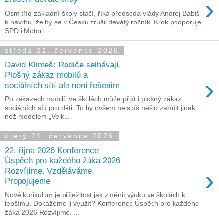
›
Osm tříd základní školy stačí, říká předseda vlády Andrej Babiš
k návrhu, že by se v Česku zrušil devátý ročník. Krok podporuje
SPD i Motori...
středa 22. července 2026
David Klimeš: Rodiče selhávají.
Plošný zákaz mobilů a
›
sociálních sítí ale není řešením
Po zákazech mobilů ve školách může přijít i plošný zákaz
sociálních sítí pro děti. To by ovšem nejspíš nešlo zařídit jinak
než modelem „Velk...
úterý 21. července 2026
22. října 2026 Konference
Úspěch pro každého žáka 2026
›
Rozvíjíme. Vzděláváme.
Propojujeme
Nové kurikulum je příležitost jak změnit výuku ve školách k
lepšímu. Dokážeme ji využít? Konference Úspěch pro každého
žáka 2026 Rozvíjíme. ...