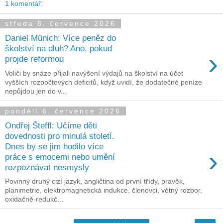
1 komentář:
středa 8. července 2026
Daniel Münich: Více peněz do
školství na dluh? Ano, pokud
›
projde reformou
Voliči by snáze přijali navýšení výdajů na školství na účet
vyšších rozpočtových deficitů, když uvidí, že dodatečné peníze
nepůjdou jen do v...
pondělí 6. července 2026
Ondřej Šteffl: Učíme děti
dovednosti pro minulá století.
Dnes by se jim hodilo více
›
práce s emocemi nebo umění
rozpoznávat nesmysly
Povinný druhý cizí jazyk, angličtina od první třídy, pravěk,
planimetrie, elektromagnetická indukce, členovci, větný rozbor,
oxidačně-redukč...