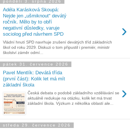
pondělí 3. srpna 2026
Adéla Karásková Skoupá:
Nejde jen „ušmiknout“ devátý
ročník. Mělo by to obří
›
negativní důsledky, varuje
sociolog před návrhem SPD
Vládní hnutí SPD navrhuje zrušení devátých tříd základních
škol od roku 2029. Diskuzi o tom připustil i premiér, ministr
školství záměr odmí...
pátek 31. července 2026
Pavel Mentlík: Devátá třída
(první část): Kolik let má mít
základní škola
›
Česká debata o podobě základního vzdělávání se
aktuálně redukuje na otázku, kolik let má trvat
základní škola. Výzkum z několika oblastí ale...
středa 29. července 2026