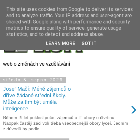
This site uses cookies from Google to deliver its services
and to analyze traffic. Your IP address and user-agent are
shared with Google along with performance and security
metrics to ensure quality of service, generate usage
statistics, and to detect and address abuse.
LEARN MORE
GOT IT
web o změnách ve vzdělávání
středa 5. srpna 2026
Josef Mačí: Méně zájemců o
dříve žádané střední školy.
›
Může za tím být umělá
inteligence
Během tří let poklesl počet zájemců o IT obory o čtvrtinu.
Naopak častěji žáci volí třeba všeobecnější obory lyceí. Jedním
z důvodů by podle...