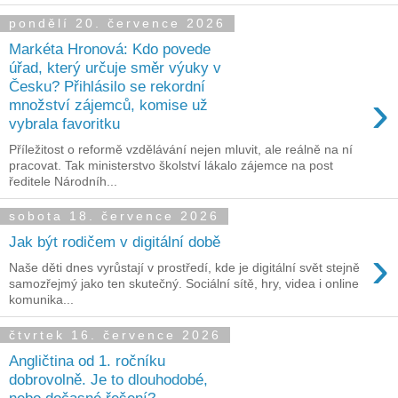
pondělí 20. července 2026
Markéta Hronová: Kdo povede
úřad, který určuje směr výuky v
Česku? Přihlásilo se rekordní
›
množství zájemců, komise už
vybrala favoritku
Příležitost o reformě vzdělávání nejen mluvit, ale reálně na ní
pracovat. Tak ministerstvo školství lákalo zájemce na post
ředitele Národníh...
sobota 18. července 2026
Jak být rodičem v digitální době
›
Naše děti dnes vyrůstají v prostředí, kde je digitální svět stejně
samozřejmý jako ten skutečný. Sociální sítě, hry, videa i online
komunika...
čtvrtek 16. července 2026
Angličtina od 1. ročníku
dobrovolně. Je to dlouhodobé,
nebo dočasné řešení?