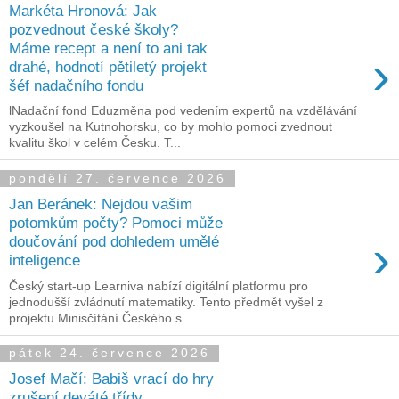
Markéta Hronová: Jak
pozvednout české školy?
Máme recept a není to ani tak
›
drahé, hodnotí pětiletý projekt
šéf nadačního fondu
lNadační fond Eduzměna pod vedením expertů na vzdělávání
vyzkoušel na Kutnohorsku, co by mohlo pomoci zvednout
kvalitu škol v celém Česku. T...
pondělí 27. července 2026
Jan Beránek: Nejdou vašim
potomkům počty? Pomoci může
›
doučování pod dohledem umělé
inteligence
Český start-up Learniva nabízí digitální platformu pro
jednodušší zvládnutí matematiky. Tento předmět vyšel z
projektu Minisčítání Českého s...
pátek 24. července 2026
Josef Mačí: Babiš vrací do hry
zrušení deváté třídy