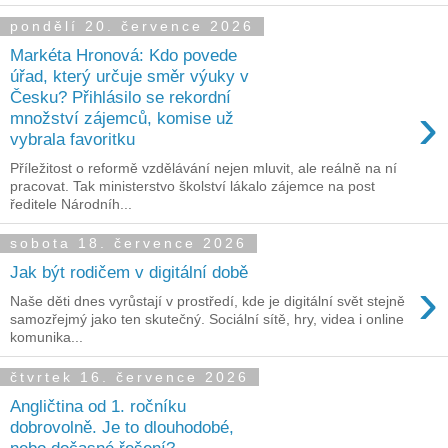
pondělí 20. července 2026
Markéta Hronová: Kdo povede
úřad, který určuje směr výuky v
Česku? Přihlásilo se rekordní
›
množství zájemců, komise už
vybrala favoritku
Příležitost o reformě vzdělávání nejen mluvit, ale reálně na ní
pracovat. Tak ministerstvo školství lákalo zájemce na post
ředitele Národníh...
sobota 18. července 2026
Jak být rodičem v digitální době
›
Naše děti dnes vyrůstají v prostředí, kde je digitální svět stejně
samozřejmý jako ten skutečný. Sociální sítě, hry, videa i online
komunika...
čtvrtek 16. července 2026
Angličtina od 1. ročníku
dobrovolně. Je to dlouhodobé,
nebo dočasné řešení?