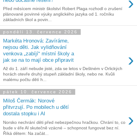
›
Před měsícem ministr školství Robert Plaga rozhodl o zrušení
plánované povinné výuky anglického jazyka od 1. ročníku
základních škol a povin...
pondělí 13. července 2026
Markéta Hronová: Zavíráme,
nejsou děti. Jak vylidňování
›
venkova „zabíjí“ místní školy a
jak se na to mají obce připravit
Až do 1. září nebude jisté, zda se letos v Deštném v Orlických
horách otevře druhý stupeň základní školy, nebo ne. Kvůli
malému počtu dětí h...
pátek 10. července 2026
Miloš Čermák: Norové
přitvrzují. Po mobilech u dětí
›
dostala stopku i AI
Norsko nechrání děti před nebezpečnou hračkou. Chrání to, co
bude v éře AI skutečně vzácné – schopnost fungovat bez ní.
Říká dětem: Na začát...