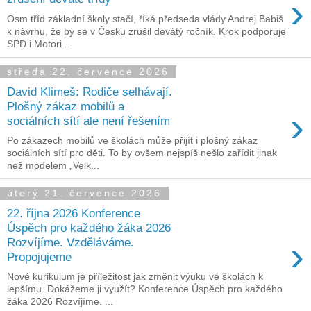
›
Osm tříd základní školy stačí, říká předseda vlády Andrej Babiš
k návrhu, že by se v Česku zrušil devátý ročník. Krok podporuje
SPD i Motori...
středa 22. července 2026
David Klimeš: Rodiče selhávají.
Plošný zákaz mobilů a
›
sociálních sítí ale není řešením
Po zákazech mobilů ve školách může přijít i plošný zákaz
sociálních sítí pro děti. To by ovšem nejspíš nešlo zařídit jinak
než modelem „Velk...
úterý 21. července 2026
22. října 2026 Konference
Úspěch pro každého žáka 2026
›
Rozvíjíme. Vzděláváme.
Propojujeme
Nové kurikulum je příležitost jak změnit výuku ve školách k
lepšímu. Dokážeme ji využít? Konference Úspěch pro každého
žáka 2026 Rozvíjíme. ...