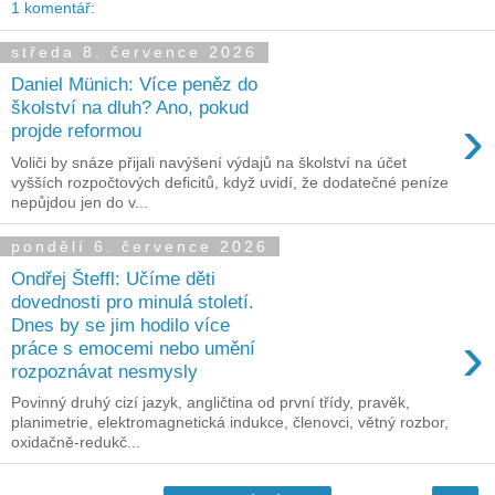
1 komentář:
středa 8. července 2026
Daniel Münich: Více peněz do
školství na dluh? Ano, pokud
›
projde reformou
Voliči by snáze přijali navýšení výdajů na školství na účet
vyšších rozpočtových deficitů, když uvidí, že dodatečné peníze
nepůjdou jen do v...
pondělí 6. července 2026
Ondřej Šteffl: Učíme děti
dovednosti pro minulá století.
Dnes by se jim hodilo více
›
práce s emocemi nebo umění
rozpoznávat nesmysly
Povinný druhý cizí jazyk, angličtina od první třídy, pravěk,
planimetrie, elektromagnetická indukce, členovci, větný rozbor,
oxidačně-redukč...