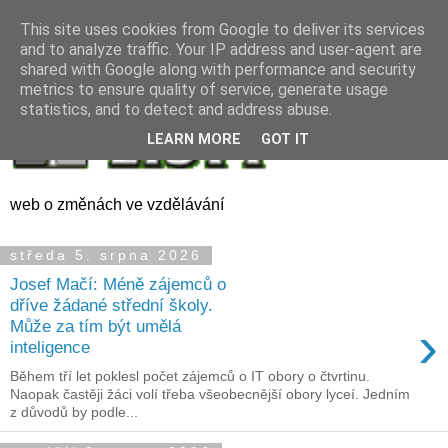
This site uses cookies from Google to deliver its services
and to analyze traffic. Your IP address and user-agent are
shared with Google along with performance and security
metrics to ensure quality of service, generate usage
statistics, and to detect and address abuse.
LEARN MORE
GOT IT
web o změnách ve vzdělávání
středa 5. srpna 2026
Josef Mačí: Méně zájemců o
dříve žádané střední školy.
›
Může za tím být umělá
inteligence
Během tří let poklesl počet zájemců o IT obory o čtvrtinu.
Naopak častěji žáci volí třeba všeobecnější obory lyceí. Jedním
z důvodů by podle...