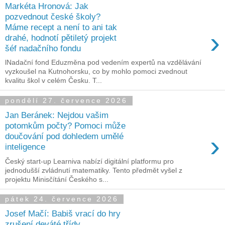
Markéta Hronová: Jak
pozvednout české školy?
Máme recept a není to ani tak
›
drahé, hodnotí pětiletý projekt
šéf nadačního fondu
lNadační fond Eduzměna pod vedením expertů na vzdělávání
vyzkoušel na Kutnohorsku, co by mohlo pomoci zvednout
kvalitu škol v celém Česku. T...
pondělí 27. července 2026
Jan Beránek: Nejdou vašim
potomkům počty? Pomoci může
›
doučování pod dohledem umělé
inteligence
Český start-up Learniva nabízí digitální platformu pro
jednodušší zvládnutí matematiky. Tento předmět vyšel z
projektu Minisčítání Českého s...
pátek 24. července 2026
Josef Mačí: Babiš vrací do hry
zrušení deváté třídy