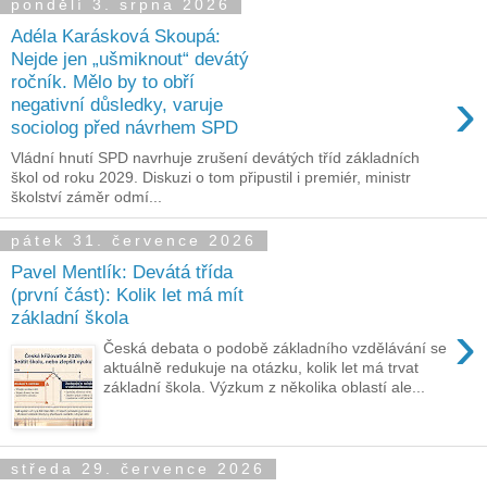
pondělí 3. srpna 2026
Adéla Karásková Skoupá:
Nejde jen „ušmiknout“ devátý
ročník. Mělo by to obří
›
negativní důsledky, varuje
sociolog před návrhem SPD
Vládní hnutí SPD navrhuje zrušení devátých tříd základních
škol od roku 2029. Diskuzi o tom připustil i premiér, ministr
školství záměr odmí...
pátek 31. července 2026
Pavel Mentlík: Devátá třída
(první část): Kolik let má mít
základní škola
›
Česká debata o podobě základního vzdělávání se
aktuálně redukuje na otázku, kolik let má trvat
základní škola. Výzkum z několika oblastí ale...
středa 29. července 2026