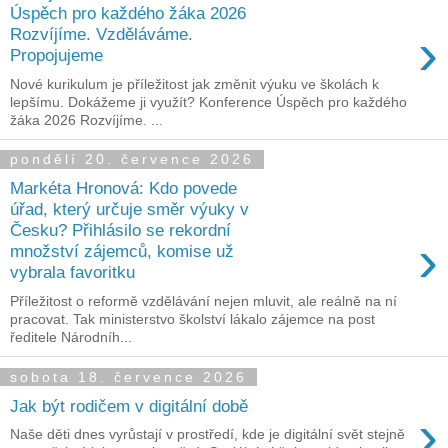
Úspěch pro každého žáka 2026
›
Rozvíjíme. Vzděláváme.
Propojujeme
Nové kurikulum je příležitost jak změnit výuku ve školách k
lepšímu. Dokážeme ji využít? Konference Úspěch pro každého
žáka 2026 Rozvíjíme. ...
pondělí 20. července 2026
Markéta Hronová: Kdo povede
úřad, který určuje směr výuky v
Česku? Přihlásilo se rekordní
›
množství zájemců, komise už
vybrala favoritku
Příležitost o reformě vzdělávání nejen mluvit, ale reálně na ní
pracovat. Tak ministerstvo školství lákalo zájemce na post
ředitele Národníh...
sobota 18. července 2026
Jak být rodičem v digitální době
›
Naše děti dnes vyrůstají v prostředí, kde je digitální svět stejně