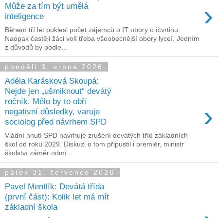
›
Může za tím být umělá
inteligence
Během tří let poklesl počet zájemců o IT obory o čtvrtinu.
Naopak častěji žáci volí třeba všeobecnější obory lyceí. Jedním
z důvodů by podle...
pondělí 3. srpna 2026
Adéla Karásková Skoupá:
Nejde jen „ušmiknout“ devátý
ročník. Mělo by to obří
›
negativní důsledky, varuje
sociolog před návrhem SPD
Vládní hnutí SPD navrhuje zrušení devátých tříd základních
škol od roku 2029. Diskuzi o tom připustil i premiér, ministr
školství záměr odmí...
pátek 31. července 2026
Pavel Mentlík: Devátá třída
(první část): Kolik let má mít
základní škola