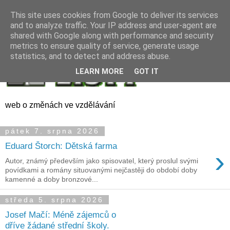
This site uses cookies from Google to deliver its services
and to analyze traffic. Your IP address and user-agent are
shared with Google along with performance and security
metrics to ensure quality of service, generate usage
statistics, and to detect and address abuse.
LEARN MORE
GOT IT
web o změnách ve vzdělávání
pátek 7. srpna 2026
Eduard Štorch: Dětská farma
›
Autor, známý především jako spisovatel, který proslul svými
povídkami a romány situovanými nejčastěji do období doby
kamenné a doby bronzové...
středa 5. srpna 2026
Josef Mačí: Méně zájemců o
dříve žádané střední školy.