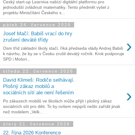
Český start-up Learniva nabízí digitální platformu pro
jednodušší zvládnutí matematiky. Tento předmět vyšel z
projektu Minisčítání Českého s...
pátek 24. července 2026
Josef Mačí: Babiš vrací do hry
›
zrušení deváté třídy
Osm tříd základní školy stačí, říká předseda vlády Andrej Babiš
k návrhu, že by se v Česku zrušil devátý ročník. Krok podporuje
SPD i Motori...
středa 22. července 2026
David Klimeš: Rodiče selhávají.
Plošný zákaz mobilů a
›
sociálních sítí ale není řešením
Po zákazech mobilů ve školách může přijít i plošný zákaz
sociálních sítí pro děti. To by ovšem nejspíš nešlo zařídit jinak
než modelem „Velk...
úterý 21. července 2026
22. října 2026 Konference