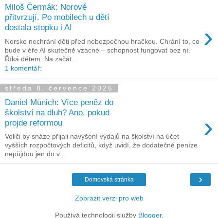
Miloš Čermák: Norové
přitvrzují. Po mobilech u dětí
›
dostala stopku i AI
Norsko nechrání děti před nebezpečnou hračkou. Chrání to, co
bude v éře AI skutečně vzácné – schopnost fungovat bez ní.
Říká dětem: Na začát...
1 komentář:
středa 8. července 2026
Daniel Münich: Více peněz do
školství na dluh? Ano, pokud
›
projde reformou
Voliči by snáze přijali navýšení výdajů na školství na účet
vyšších rozpočtových deficitů, když uvidí, že dodatečné peníze
nepůjdou jen do v...
›
Domovská stránka
Zobrazit verzi pro web
Používá technologii služby
Blogger
.