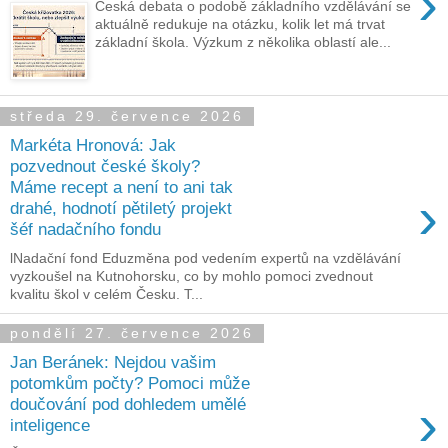
›
Česká debata o podobě základního vzdělávání se
aktuálně redukuje na otázku, kolik let má trvat
základní škola. Výzkum z několika oblastí ale...
středa 29. července 2026
Markéta Hronová: Jak
pozvednout české školy?
Máme recept a není to ani tak
›
drahé, hodnotí pětiletý projekt
šéf nadačního fondu
lNadační fond Eduzměna pod vedením expertů na vzdělávání
vyzkoušel na Kutnohorsku, co by mohlo pomoci zvednout
kvalitu škol v celém Česku. T...
pondělí 27. července 2026
Jan Beránek: Nejdou vašim
potomkům počty? Pomoci může
›
doučování pod dohledem umělé
inteligence