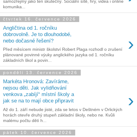
samozřejmý jako ten skutečný. Sociální sítě, hry, videa i online
komunika...
čtvrtek 16. července 2026
Angličtina od 1. ročníku
dobrovolně. Je to dlouhodobé,
›
nebo dočasné řešení?
Před měsícem ministr školství Robert Plaga rozhodl o zrušení
plánované povinné výuky anglického jazyka od 1. ročníku
základních škol a povin...
pondělí 13. července 2026
Markéta Hronová: Zavíráme,
nejsou děti. Jak vylidňování
›
venkova „zabíjí“ místní školy a
jak se na to mají obce připravit
Až do 1. září nebude jisté, zda se letos v Deštném v Orlických
horách otevře druhý stupeň základní školy, nebo ne. Kvůli
malému počtu dětí h...
pátek 10. července 2026