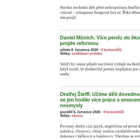
Norsko nechrání děti před nebezpečnou hračkou
vzácné – schopnost fungovat bez ní. Říká dětem:
tím projít.
Daniel Münich: Více peněz do ško
projde reformou
středa 8. července 2026
·
0 komentářů
Štítky:
vzdělávací politika
Voliči by snáze přijali navýšení výdajů na škol
když uvidí, že dodatečné peníze nepůjdou jen 
změn.
Ondřej Šteffl: Učíme děti dovednos
se jim hodilo více práce s emoce
nesmysly
pondělí 6. července 2026
·
0 komentářů
Štítky:
názory
Povinný druhý cizí jazyk, angličtina od první t
indukce, členovci, větný rozbor, oxidačně-re
dokonce i láčkovci a lumírovci. Všechno se o