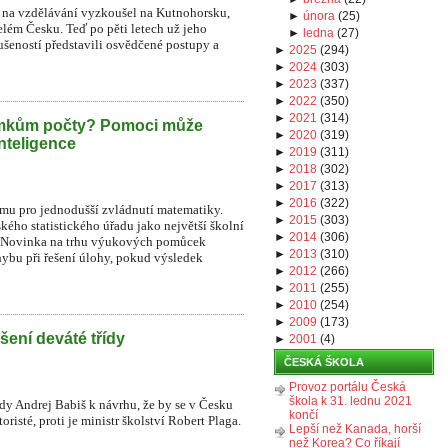
na vzdělávání vyzkoušel na Kutnohorsku,
►
února
(
25
)
lém Česku. Teď po pěti letech už jeho
►
ledna
(
27
)
ušeností představili osvědčené postupy a
►
2025
(
294
)
►
2024
(
303
)
►
2023
(
337
)
►
2022
(
350
)
►
2021
(
314
)
omkům počty? Pomoci může
►
2020
(
319
)
nteligence
►
2019
(
311
)
►
2018
(
302
)
►
2017
(
313
)
►
2016
(
322
)
ormu pro jednodušší zvládnutí matematiky.
►
2015
(
303
)
kého statistického úřadu jako největší školní
►
2014
(
306
)
ků. Novinka na trhu výukových pomůcek
►
2013
(
310
)
ybu při řešení úlohy, pokud výsledek
►
2012
(
266
)
►
2011
(
255
)
►
2010
(
254
)
►
2009
(
173
)
šení deváté třídy
►
2001
(
4
)
ČESKÁ ŠKOLA
Provoz portálu Česká
škola k 31. lednu 2021
ády Andrej Babiš k návrhu, že by se v Česku
končí
risté, proti je ministr školství Robert Plaga.
Lepší než Kanada, horší
než Korea? Co říkají