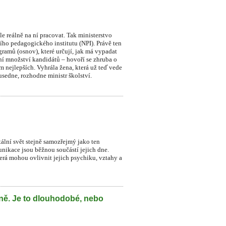
le reálně na ní pracovat. Tak ministerstvo
ního pedagogického institutu (NPI). Právě ten
ramů (osnov), které určují, jak má vypadat
dní množství kandidátů – hovoří se zhruba o
sm nejlepších. Vyhrála žena, která už teď vede
sedne, rozhodne ministr školství.
itální svět stejně samozřejmý jako ten
munikace jsou běžnou součástí jejich dne.
která mohou ovlivnit jejich psychiku, vztahy a
lně. Je to dlouhodobé, nebo