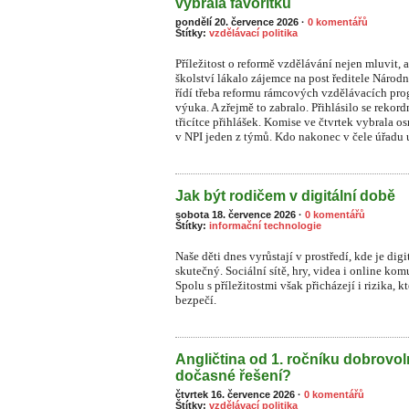
vybrala favoritku
pondělí 20. července 2026
·
0 komentářů
Štítky:
vzdělávací politika
Příležitost o reformě vzdělávání nejen mluvit, a
školství lákalo zájemce na post ředitele Národ
řídí třeba reformu rámcových vzdělávacích prog
výuka. A zřejmě to zabralo. Přihlásilo se rekor
třicítce přihlášek. Komise ve čtvrtek vybrala o
v NPI jeden z týmů. Kdo nakonec v čele úřadu u
Jak být rodičem v digitální době
sobota 18. července 2026
·
0 komentářů
Štítky:
informační technologie
Naše děti dnes vyrůstají v prostředí, kde je dig
skutečný. Sociální sítě, hry, videa i online ko
S
polu s příležitostmi však přicházejí i rizika, 
bezpečí.
Angličtina od 1. ročníku dobrovo
dočasné řešení?
čtvrtek 16. července 2026
·
0 komentářů
Štítky:
vzdělávací politika