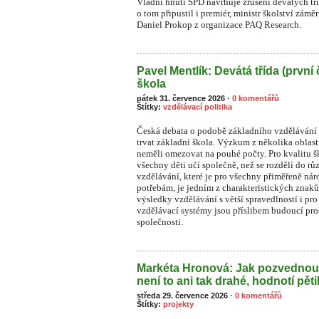
Vládní hnutí SPD navrhuje zrušení devátých tř
o tom připustil i premiér, ministr školství zámě
Daniel Prokop z organizace PAQ Research.
Pavel Mentlík: Devátá třída (první 
škola
pátek 31. července 2026
·
0 komentářů
Štítky:
vzdělávací politika
Česká debata o podobě základního vzdělávání s
trvat základní škola. Výzkum z několika oblast
neměli omezovat na pouhé počty. Pro kvalitu ško
všechny děti učí společně, než se rozdělí do rů
vzdělávání, které je pro všechny přiměřeně n
potřebám, je jedním z charakteristických znaků
výsledky vzdělávání s větší spravedlností i pr
vzdělávací systémy jsou příslibem budoucí pros
společnosti.
Markéta Hronová: Jak pozvednou
není to ani tak drahé, hodnotí pět
středa 29. července 2026
·
0 komentářů
Štítky:
projekty