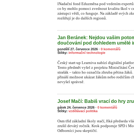
lNadační fond Eduzměna pod vedením expertů 
co by mohlo pomoci zvednout kvalitu škol v ce
zástupci vědí, co funguje. Na základě svých zk
rozšiřují je do dalších regionů.
Jan Beránek: Nejdou vašim pot
doučování pod dohledem umělé i
pondělí 27. července 2026
·
0 komentářů
Štítky:
informační technologie
Český start-up Learniva nabízí digitální platf
Tento předmět vyšel z projektu Minisčítání Čes
strašák – takto ho označila zhruba pětina žá
přináší možnost ukázat žákům nebo rodičům ch
nevyšel správně.
Josef Mačí: Babiš vrací do hry zru
pátek 24. července 2026
·
0 komentářů
Štítky:
vzdělávací politika
Osm tříd základní školy stačí, říká předseda vl
zrušil devátý ročník. Krok podporuje SPD i Moto
Odborníci jsou skeptičtí.