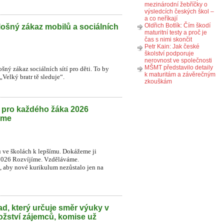
mezinárodní žebříčky o
výsledcích českých škol –
a co neříkají
Oldřich Botlík: Čím škodí
lošný zákaz mobilů a sociálních
maturitní testy a proč je
čas s nimi skončit
Petr Kain: Jak české
školství podporuje
nerovnost ve společnosti
MŠMT představilo detaily
šný zákaz sociálních sítí pro děti. To by
k maturitám a závěrečným
Velký bratr tě sleduje“.
zkouškám
h pro každého žáka 2026
eme
u ve školách k lepšímu. Dokážeme ji
2026 Rozvíjíme. Vzděláváme.
t, aby nové kurikulum nezůstalo jen na
d, který určuje směr výuky v
ožství zájemců, komise už