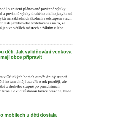
zhodl o zrušení plánované povinné výuky
ol a povinné výuky druhého cizího jazyka od
zyků na základních školách s odstupem vrací.
blasti jazykového vzdělávání i na to, že
á jen ve větších městech a žákům z lépe
u děti. Jak vylidňování venkova
 mají obce připravit
ném v Orlických horách otevře druhý stupeň
í ho tam chtějí uzavřít o rok později, ale
 žáků z druhého stupně po prázdninách
už letos. Pokud zůstanou lavice prázdné, bude
Po mobilech u dětí dostala