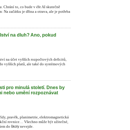
. Chrání to, co bude v éře AI skutečně
 Na začátku je dřina a otrava, ale je potřeba
lství na dluh? Ano, pokud
ství na účet vyšších rozpočtových deficitů,
do vyšších platů, ale také do systémových
ti pro minulá století. Dnes by
mi nebo umění rozpoznávat
řídy, pravěk, planimetrie, elektromagnetická
dukční rovnice… Všechno může být užitečné,
všem do
nevejde.
školy