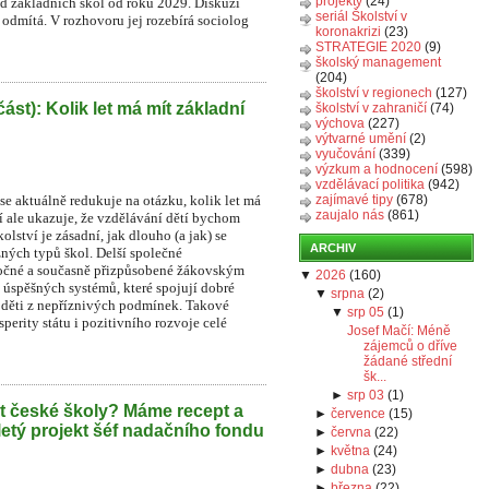
projekty
(24)
íd základních škol od roku 2029. Diskuzi
seriál Školství v
r odmítá. V rozhovoru jej rozebírá sociolog
koronakrizi
(23)
STRATEGIE 2020
(9)
školský management
(204)
školství v regionech
(127)
část): Kolik let má mít základní
školství v zahraničí
(74)
výchova
(227)
výtvarné umění
(2)
vyučování
(339)
výzkum a hodnocení
(598)
vzdělávací politika
(942)
e aktuálně redukuje na otázku, kolik let má
zajímavé tipy
(678)
zaujalo nás
(861)
í ale ukazuje, že vzdělávání dětí bychom
lství je zásadní, jak dlouho (a jak) se
ARCHIV
zných typů škol. Delší společné
áročné a současně přizpůsobené žákovským
▼
2026
(
160
)
 úspěšných systémů, které spojují dobré
▼
srpna
(
2
)
o děti z nepříznivých podmínek. Takové
▼
srp 05
(
1
)
perity státu i pozitivního rozvoje celé
Josef Mačí: Méně
zájemců o dříve
žádané střední
šk...
►
srp 03
(
1
)
t české školy? Máme recept a
►
července
(
15
)
iletý projekt šéf nadačního fondu
►
června
(
22
)
►
května
(
24
)
►
dubna
(
23
)
►
března
(
22
)