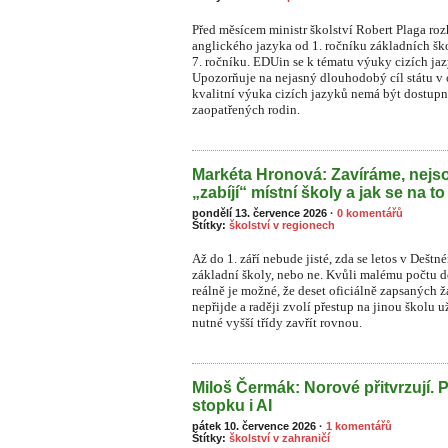
Před měsícem ministr školství Robert Plaga ro
anglického jazyka od 1. ročníku základních šk
7. ročníku. EDUin se k tématu výuky cizích ja
Upozorňuje na nejasný dlouhodobý cíl státu v o
kvalitní výuka cizích jazyků nemá být dostupn
zaopatřených rodin.
Markéta Hronová: Zavíráme, nejso
„zabíjí“ místní školy a jak se na to
pondělí 13. července 2026
·
0 komentářů
Štítky:
školství v regionech
Až do 1. září nebude jisté, zda se letos v Dešt
základní školy, nebo ne. Kvůli malému počtu dět
reálně je možné, že deset oficiálně zapsaných
nepřijde a raději zvolí přestup na jinou školu 
nutné vyšší třídy zavřít rovnou.
Miloš Čermák: Norové přitvrzují. 
stopku i AI
pátek 10. července 2026
·
1 komentářů
Štítky:
školství v zahraničí