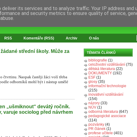
deliver its services and to analyze traffic. Your IP address and
formance and security metrics to ensure quality of service, ge
 abuse.
RSS
Komentáře (RSS)
Archiv
O nás
 žádané střední školy. Může za
TÉMATA ČLÁNKŮ
bibliografie
(1)
celoživotní vzdělávání
(75)
dětská literatura
(22)
DOKUMENTY
(192)
o čtvrtinu. Naopak častěji žáci volí třeba
ESF
(1)
 podle odborníků mohl být i nástup umělé
glosy
(35)
informační technologie
(215)
inovativní vzdělávání
(154)
názory
(33)
en „ušmiknout“ devátý ročník.
NÚV
(1)
y, varuje sociolog před návrhem
odborná literatura
(647)
pedagogické asociace
(114)
pozvánky
(4)
PR článek
(1)
profese učitele
(401)