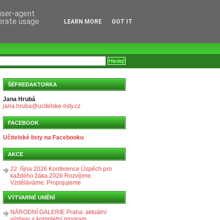
 user-agent
nerate usage
LEARN MORE
GOT IT
ŠÉFREDAKTORKA
Jana Hrubá
jana.hruba@ucitelske-listy.cz
FACEBOOK
Učitelské listy na Facebooku
AKCE
22. října 2026 Konference Úspěch pro
každého žáka 2026 Rozvíjíme.
Vzděláváme. Propojujeme
VÝTVARNÉ UMĚNÍ
NÁRODNÍ GALERIE Praha: aktuální
výstavy + kompletní program