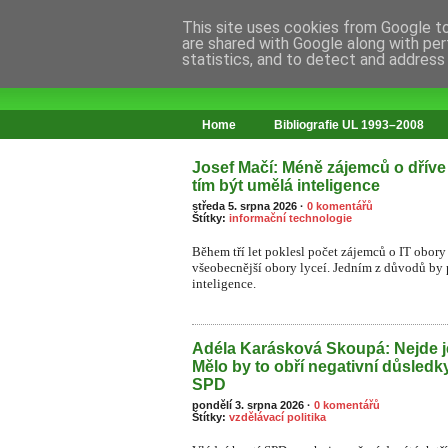
This site uses cookies from Google to 
are shared with Google along with per
statistics, and to detect and address
web o změnách ve vzdělávání
Home
Bibliografie UL 1993–2008
Josef Mačí: Méně zájemců o dříve
tím být umělá inteligence
středa 5. srpna 2026
·
0 komentářů
Štítky:
informační technologie
Během tří let poklesl počet zájemců o IT obory 
všeobecnější obory lyceí. Jedním z důvodů by
inteligence.
Adéla Karásková Skoupá: Nejde j
Mělo by to obří negativní důsledk
SPD
pondělí 3. srpna 2026
·
0 komentářů
Štítky:
vzdělávací politika