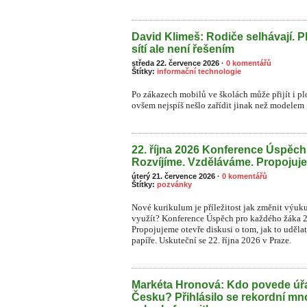
David Klimeš: Rodiče selhávají. P
sítí ale není řešením
středa 22. července 2026
·
0 komentářů
Štítky:
informační technologie
Po zákazech mobilů ve školách může přijít i plo
ovšem nejspíš nešlo zařídit jinak než modelem „
22. října 2026 Konference Úspěc
Rozvíjíme. Vzděláváme. Propojuj
úterý 21. července 2026
·
0 komentářů
Štítky:
pozvánky
Nové kurikulum je příležitost jak změnit výuk
využít? Konference Úspěch pro každého žáka 
Propojujeme otevře diskusi o tom, jak to uděla
papíře. Uskuteční se 22. října 2026 v Praze.
Markéta Hronová: Kdo povede úřa
Česku? Přihlásilo se rekordní mn