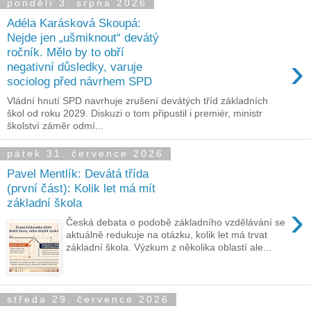
pondělí 3. srpna 2026
Adéla Karásková Skoupá:
Nejde jen „ušmiknout“ devátý
ročník. Mělo by to obří
›
negativní důsledky, varuje
sociolog před návrhem SPD
Vládní hnutí SPD navrhuje zrušení devátých tříd základních
škol od roku 2029. Diskuzi o tom připustil i premiér, ministr
školství záměr odmí...
pátek 31. července 2026
Pavel Mentlík: Devátá třída
(první část): Kolik let má mít
základní škola
›
Česká debata o podobě základního vzdělávání se
aktuálně redukuje na otázku, kolik let má trvat
základní škola. Výzkum z několika oblastí ale...
středa 29. července 2026