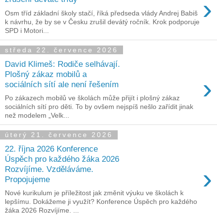
›
Osm tříd základní školy stačí, říká předseda vlády Andrej Babiš
k návrhu, že by se v Česku zrušil devátý ročník. Krok podporuje
SPD i Motori...
středa 22. července 2026
David Klimeš: Rodiče selhávají.
Plošný zákaz mobilů a
›
sociálních sítí ale není řešením
Po zákazech mobilů ve školách může přijít i plošný zákaz
sociálních sítí pro děti. To by ovšem nejspíš nešlo zařídit jinak
než modelem „Velk...
úterý 21. července 2026
22. října 2026 Konference
Úspěch pro každého žáka 2026
›
Rozvíjíme. Vzděláváme.
Propojujeme
Nové kurikulum je příležitost jak změnit výuku ve školách k
lepšímu. Dokážeme ji využít? Konference Úspěch pro každého
žáka 2026 Rozvíjíme. ...