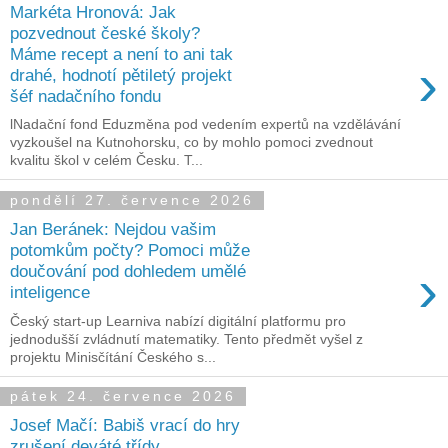
Markéta Hronová: Jak
pozvednout české školy?
Máme recept a není to ani tak
›
drahé, hodnotí pětiletý projekt
šéf nadačního fondu
lNadační fond Eduzměna pod vedením expertů na vzdělávání
vyzkoušel na Kutnohorsku, co by mohlo pomoci zvednout
kvalitu škol v celém Česku. T...
pondělí 27. července 2026
Jan Beránek: Nejdou vašim
potomkům počty? Pomoci může
›
doučování pod dohledem umělé
inteligence
Český start-up Learniva nabízí digitální platformu pro
jednodušší zvládnutí matematiky. Tento předmět vyšel z
projektu Minisčítání Českého s...
pátek 24. července 2026
Josef Mačí: Babiš vrací do hry
zrušení deváté třídy