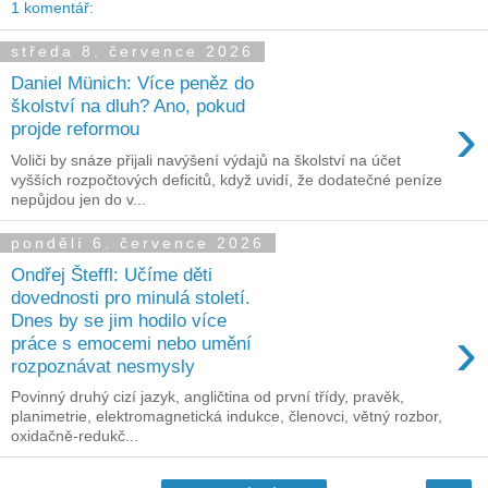
1 komentář:
středa 8. července 2026
Daniel Münich: Více peněz do
školství na dluh? Ano, pokud
›
projde reformou
Voliči by snáze přijali navýšení výdajů na školství na účet
vyšších rozpočtových deficitů, když uvidí, že dodatečné peníze
nepůjdou jen do v...
pondělí 6. července 2026
Ondřej Šteffl: Učíme děti
dovednosti pro minulá století.
Dnes by se jim hodilo více
›
práce s emocemi nebo umění
rozpoznávat nesmysly
Povinný druhý cizí jazyk, angličtina od první třídy, pravěk,
planimetrie, elektromagnetická indukce, členovci, větný rozbor,
oxidačně-redukč...