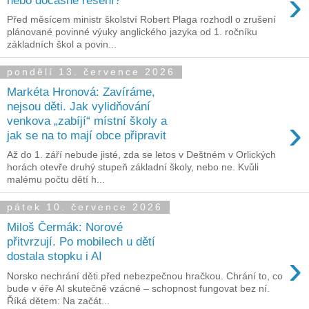
›
Před měsícem ministr školství Robert Plaga rozhodl o zrušení
plánované povinné výuky anglického jazyka od 1. ročníku
základních škol a povin...
pondělí 13. července 2026
Markéta Hronová: Zavíráme,
nejsou děti. Jak vylidňování
›
venkova „zabíjí“ místní školy a
jak se na to mají obce připravit
Až do 1. září nebude jisté, zda se letos v Deštném v Orlických
horách otevře druhý stupeň základní školy, nebo ne. Kvůli
malému počtu dětí h...
pátek 10. července 2026
Miloš Čermák: Norové
přitvrzují. Po mobilech u dětí
›
dostala stopku i AI
Norsko nechrání děti před nebezpečnou hračkou. Chrání to, co
bude v éře AI skutečně vzácné – schopnost fungovat bez ní.
Říká dětem: Na začát...