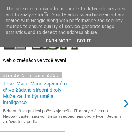
This site uses cookies from Google to deliver its services
and to analyze traffic. Your IP address and user-agent are
shared with Google along with performance and security
metrics to ensure quality of service, generate usage
statistics, and to detect and address abuse.
LEARN MORE
GOT IT
web o změnách ve vzdělávání
středa 5. srpna 2026
Josef Mačí: Méně zájemců o
dříve žádané střední školy.
›
Může za tím být umělá
inteligence
Během tří let poklesl počet zájemců o IT obory o čtvrtinu.
Naopak častěji žáci volí třeba všeobecnější obory lyceí. Jedním
z důvodů by podle...