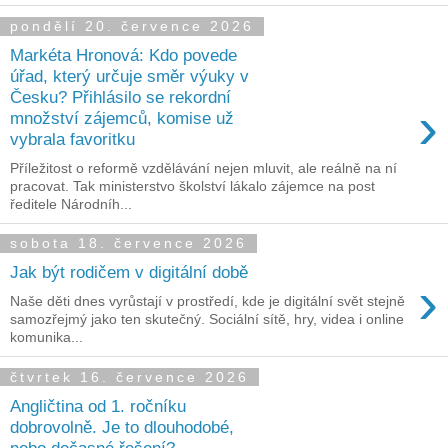
pondělí 20. července 2026
Markéta Hronová: Kdo povede
úřad, který určuje směr výuky v
Česku? Přihlásilo se rekordní
›
množství zájemců, komise už
vybrala favoritku
Příležitost o reformě vzdělávání nejen mluvit, ale reálně na ní
pracovat. Tak ministerstvo školství lákalo zájemce na post
ředitele Národníh...
sobota 18. července 2026
Jak být rodičem v digitální době
›
Naše děti dnes vyrůstají v prostředí, kde je digitální svět stejně
samozřejmý jako ten skutečný. Sociální sítě, hry, videa i online
komunika...
čtvrtek 16. července 2026
Angličtina od 1. ročníku
dobrovolně. Je to dlouhodobé,
nebo dočasné řešení?