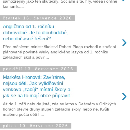
samozřejmý jako ten skutečný. Sociální sítě, hry, videa i online
komunika...
čtvrtek 16. července 2026
Angličtina od 1. ročníku
dobrovolně. Je to dlouhodobé,
›
nebo dočasné řešení?
Před měsícem ministr školství Robert Plaga rozhodl o zrušení
plánované povinné výuky anglického jazyka od 1. ročníku
základních škol a povin...
pondělí 13. července 2026
Markéta Hronová: Zavíráme,
nejsou děti. Jak vylidňování
›
venkova „zabíjí“ místní školy a
jak se na to mají obce připravit
Až do 1. září nebude jisté, zda se letos v Deštném v Orlických
horách otevře druhý stupeň základní školy, nebo ne. Kvůli
malému počtu dětí h...
pátek 10. července 2026