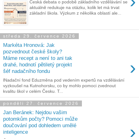
›
Česká debata o podobě základního vzdělávání se
aktuálně redukuje na otázku, kolik let má trvat
základní škola. Výzkum z několika oblastí ale...
středa 29. července 2026
Markéta Hronová: Jak
pozvednout české školy?
Máme recept a není to ani tak
›
drahé, hodnotí pětiletý projekt
šéf nadačního fondu
lNadační fond Eduzměna pod vedením expertů na vzdělávání
vyzkoušel na Kutnohorsku, co by mohlo pomoci zvednout
kvalitu škol v celém Česku. T...
pondělí 27. července 2026
Jan Beránek: Nejdou vašim
potomkům počty? Pomoci může
›
doučování pod dohledem umělé
inteligence