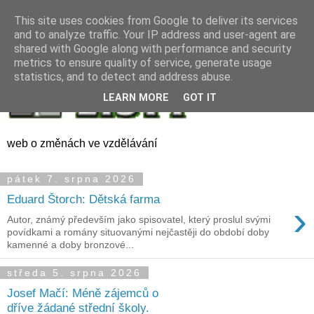
This site uses cookies from Google to deliver its services
and to analyze traffic. Your IP address and user-agent are
shared with Google along with performance and security
metrics to ensure quality of service, generate usage
statistics, and to detect and address abuse.
LEARN MORE
GOT IT
web o změnách ve vzdělávání
pátek 7. srpna 2026
Eduard Štorch: Dětská farma
›
Autor, známý především jako spisovatel, který proslul svými
povídkami a romány situovanými nejčastěji do období doby
kamenné a doby bronzové...
středa 5. srpna 2026
Josef Mačí: Méně zájemců o
dříve žádané střední školy.