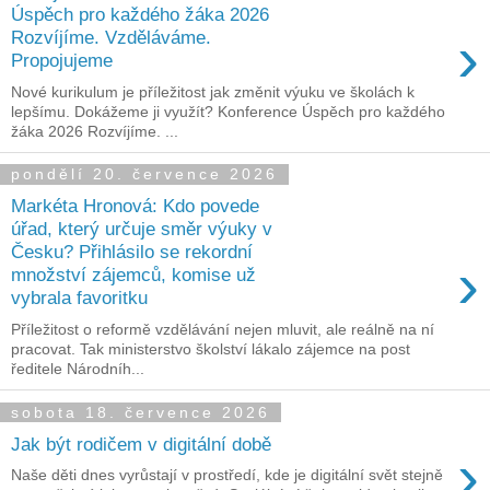
Úspěch pro každého žáka 2026
›
Rozvíjíme. Vzděláváme.
Propojujeme
Nové kurikulum je příležitost jak změnit výuku ve školách k
lepšímu. Dokážeme ji využít? Konference Úspěch pro každého
žáka 2026 Rozvíjíme. ...
pondělí 20. července 2026
Markéta Hronová: Kdo povede
úřad, který určuje směr výuky v
Česku? Přihlásilo se rekordní
›
množství zájemců, komise už
vybrala favoritku
Příležitost o reformě vzdělávání nejen mluvit, ale reálně na ní
pracovat. Tak ministerstvo školství lákalo zájemce na post
ředitele Národníh...
sobota 18. července 2026
Jak být rodičem v digitální době
›
Naše děti dnes vyrůstají v prostředí, kde je digitální svět stejně