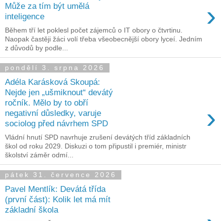
›
Může za tím být umělá
inteligence
Během tří let poklesl počet zájemců o IT obory o čtvrtinu.
Naopak častěji žáci volí třeba všeobecnější obory lyceí. Jedním
z důvodů by podle...
pondělí 3. srpna 2026
Adéla Karásková Skoupá:
Nejde jen „ušmiknout“ devátý
ročník. Mělo by to obří
›
negativní důsledky, varuje
sociolog před návrhem SPD
Vládní hnutí SPD navrhuje zrušení devátých tříd základních
škol od roku 2029. Diskuzi o tom připustil i premiér, ministr
školství záměr odmí...
pátek 31. července 2026
Pavel Mentlík: Devátá třída
(první část): Kolik let má mít
základní škola