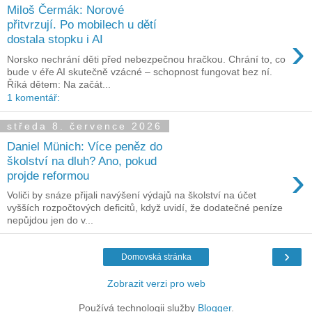
Miloš Čermák: Norové
přitvrzují. Po mobilech u dětí
›
dostala stopku i AI
Norsko nechrání děti před nebezpečnou hračkou. Chrání to, co
bude v éře AI skutečně vzácné – schopnost fungovat bez ní.
Říká dětem: Na začát...
1 komentář:
středa 8. července 2026
Daniel Münich: Více peněz do
školství na dluh? Ano, pokud
›
projde reformou
Voliči by snáze přijali navýšení výdajů na školství na účet
vyšších rozpočtových deficitů, když uvidí, že dodatečné peníze
nepůjdou jen do v...
›
Domovská stránka
Zobrazit verzi pro web
Používá technologii služby
Blogger
.