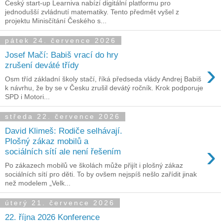
Český start-up Learniva nabízí digitální platformu pro
jednodušší zvládnutí matematiky. Tento předmět vyšel z
projektu Minisčítání Českého s...
pátek 24. července 2026
Josef Mačí: Babiš vrací do hry
›
zrušení deváté třídy
Osm tříd základní školy stačí, říká předseda vlády Andrej Babiš
k návrhu, že by se v Česku zrušil devátý ročník. Krok podporuje
SPD i Motori...
středa 22. července 2026
David Klimeš: Rodiče selhávají.
Plošný zákaz mobilů a
›
sociálních sítí ale není řešením
Po zákazech mobilů ve školách může přijít i plošný zákaz
sociálních sítí pro děti. To by ovšem nejspíš nešlo zařídit jinak
než modelem „Velk...
úterý 21. července 2026
22. října 2026 Konference