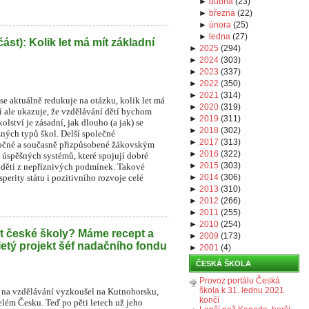
►
dubna
(
23
)
►
března
(
22
)
►
února
(
25
)
►
ledna
(
27
)
část): Kolik let má mít základní
►
2025
(
294
)
►
2024
(
303
)
►
2023
(
337
)
►
2022
(
350
)
►
2021
(
314
)
e aktuálně redukuje na otázku, kolik let má
►
2020
(
319
)
í ale ukazuje, že vzdělávání dětí bychom
►
2019
(
311
)
lství je zásadní, jak dlouho (a jak) se
►
2018
(
302
)
zných typů škol. Delší společné
►
2017
(
313
)
áročné a současně přizpůsobené žákovským
►
2016
(
322
)
 úspěšných systémů, které spojují dobré
►
2015
(
303
)
o děti z nepříznivých podmínek. Takové
perity státu i pozitivního rozvoje celé
►
2014
(
306
)
►
2013
(
310
)
►
2012
(
266
)
►
2011
(
255
)
►
2010
(
254
)
t české školy? Máme recept a
►
2009
(
173
)
iletý projekt šéf nadačního fondu
►
2001
(
4
)
ČESKÁ ŠKOLA
Provoz portálu Česká
škola k 31. lednu 2021
na vzdělávání vyzkoušel na Kutnohorsku,
končí
lém Česku. Teď po pěti letech už jeho