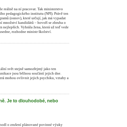
le reálně na ní pracovat. Tak ministerstvo
ního pedagogického institutu (NPI). Právě ten
ramů (osnov), které určují, jak má vypadat
dní množství kandidátů – hovoří se zhruba o
sm nejlepších. Vyhrála žena, která už teď vede
sedne, rozhodne ministr školství.
itální svět stejně samozřejmý jako ten
munikace jsou běžnou součástí jejich dne.
která mohou ovlivnit jejich psychiku, vztahy a
lně. Je to dlouhodobé, nebo
zhodl o zrušení plánované povinné výuky