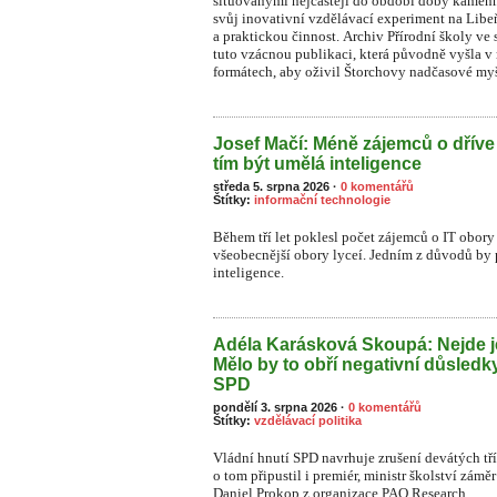
situovanými nejčastěji do období doby kamenn
svůj inovativní vzdělávací experiment na Li
a praktickou činnost. Archiv Přírodní školy ve 
tuto vzácnou publikaci, která původně vyšla v
formátech, aby oživil Štorchovy nadčasové myš
Josef Mačí: Méně zájemců o dříve
tím být umělá inteligence
středa 5. srpna 2026
·
0 komentářů
Štítky:
informační technologie
Během tří let poklesl počet zájemců o IT obory 
všeobecnější obory lyceí. Jedním z důvodů by
inteligence.
Adéla Karásková Skoupá: Nejde j
Mělo by to obří negativní důsledk
SPD
pondělí 3. srpna 2026
·
0 komentářů
Štítky:
vzdělávací politika
Vládní hnutí SPD navrhuje zrušení devátých tř
o tom připustil i premiér, ministr školství zámě
Daniel Prokop z organizace PAQ Research.