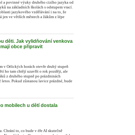
ol a povinné výuky druhého cizího jazyka od
zyků na základních školách s odstupem vrací.
blasti jazykového vzdělávání i na to, že
á jen ve větších městech a žákům z lépe
u děti. Jak vylidňování venkova
 mají obce připravit
ném v Orlických horách otevře druhý stupeň
í ho tam chtějí uzavřít o rok později, ale
 žáků z druhého stupně po prázdninách
už letos. Pokud zůstanou lavice prázdné, bude
Po mobilech u dětí dostala
. Chrání to, co bude v éře AI skutečně