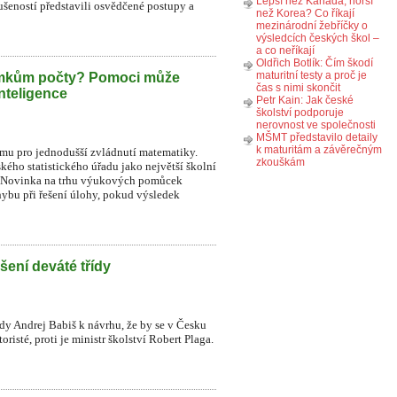
Lepší než Kanada, horší
ušeností představili osvědčené postupy a
než Korea? Co říkají
mezinárodní žebříčky o
výsledcích českých škol –
a co neříkají
Oldřich Botlík: Čím škodí
maturitní testy a proč je
omkům počty? Pomoci může
čas s nimi skončit
nteligence
Petr Kain: Jak české
školství podporuje
nerovnost ve společnosti
MŠMT představilo detaily
k maturitám a závěrečným
ormu pro jednodušší zvládnutí matematiky.
zkouškám
kého statistického úřadu jako největší školní
ků. Novinka na trhu výukových pomůcek
ybu při řešení úlohy, pokud výsledek
šení deváté třídy
ády Andrej Babiš k návrhu, že by se v Česku
risté, proti je ministr školství Robert Plaga.