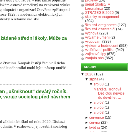
é a doby bronzové, v této knize popisuje
projekty
(24)
seriál Školství v
beňském ostrově zaměřený na venkovní výuku
koronakrizi
(23)
spolupráci s organizací Otevřeno zpřístupnil
STRATEGIE 2020
(9)
 roce 1929, v moderních elektronických
školský management
lenky o reformě školství.
(204)
školství v regionech
(127)
školství v zahraničí
(74)
výchova
(228)
výtvarné umění
(2)
 žádané střední školy. Může za
vyučování
(339)
výzkum a hodnocení
(598)
vzdělávací politika
(942)
zajímavé tipy
(678)
zaujalo nás
(862)
o čtvrtinu. Naopak častěji žáci volí třeba
ARCHIV
 podle odborníků mohl být i nástup umělé
▼
2026
(
162
)
▼
srpna
(
4
)
▼
srp 08
(
1
)
Markéta Hronová:
en „ušmiknout“ devátý ročník.
Děti čtou nejvíce
y, varuje sociolog před návrhem
do devíti let, ...
►
srp 07
(
1
)
►
srp 05
(
1
)
►
srp 03
(
1
)
►
července
(
15
)
íd základních škol od roku 2029. Diskuzi
►
června
(
22
)
r odmítá. V rozhovoru jej rozebírá sociolog
►
května
(
24
)