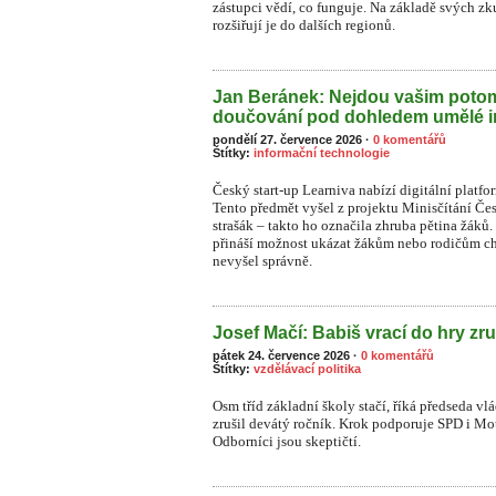
zástupci vědí, co funguje. Na základě svých zk
rozšiřují je do dalších regionů.
Jan Beránek: Nejdou vašim pot
doučování pod dohledem umělé i
pondělí 27. července 2026
·
0 komentářů
Štítky:
informační technologie
Český start-up Learniva nabízí digitální platf
Tento předmět vyšel z projektu Minisčítání Čes
strašák – takto ho označila zhruba pětina žá
přináší možnost ukázat žákům nebo rodičům ch
nevyšel správně.
Josef Mačí: Babiš vrací do hry zru
pátek 24. července 2026
·
0 komentářů
Štítky:
vzdělávací politika
Osm tříd základní školy stačí, říká předseda vl
zrušil devátý ročník. Krok podporuje SPD i Moto
Odborníci jsou skeptičtí.