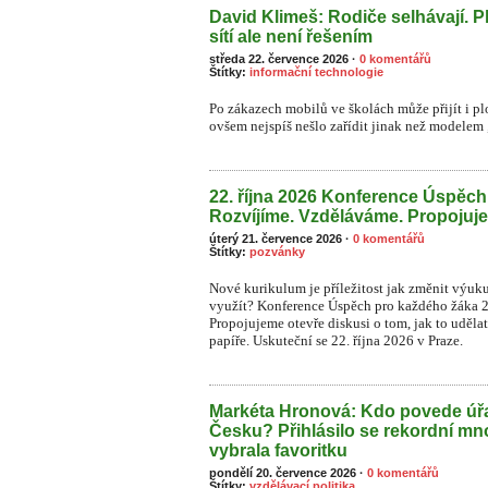
David Klimeš: Rodiče selhávají. P
sítí ale není řešením
středa 22. července 2026
·
0 komentářů
Štítky:
informační technologie
Po zákazech mobilů ve školách může přijít i plo
ovšem nejspíš nešlo zařídit jinak než modelem „
22. října 2026 Konference Úspěc
Rozvíjíme. Vzděláváme. Propojuj
úterý 21. července 2026
·
0 komentářů
Štítky:
pozvánky
Nové kurikulum je příležitost jak změnit výuk
využít? Konference Úspěch pro každého žáka 
Propojujeme otevře diskusi o tom, jak to uděla
papíře. Uskuteční se 22. října 2026 v Praze.
Markéta Hronová: Kdo povede úřa
Česku? Přihlásilo se rekordní mn
vybrala favoritku
pondělí 20. července 2026
·
0 komentářů
Štítky:
vzdělávací politika