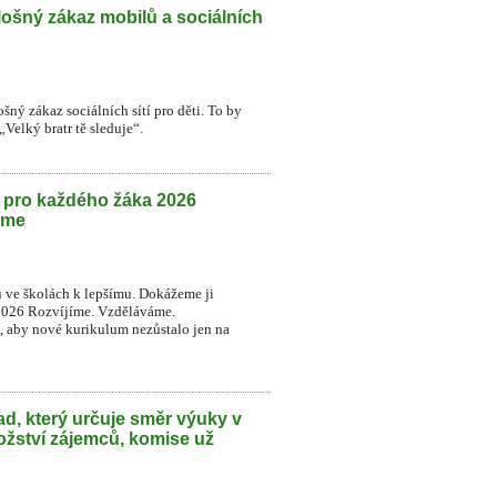
lošný zákaz mobilů a sociálních
šný zákaz sociálních sítí pro děti. To by
Velký bratr tě sleduje“.
h pro každého žáka 2026
eme
u ve školách k lepšímu. Dokážeme ji
2026 Rozvíjíme. Vzděláváme.
t, aby nové kurikulum nezůstalo jen na
d, který určuje směr výuky v
ožství zájemců, komise už