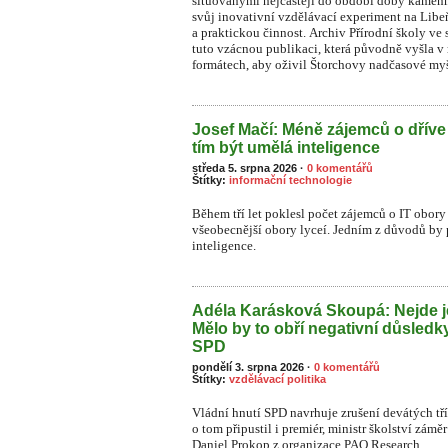
situovanými nejčastěji do období doby kamenn
svůj inovativní vzdělávací experiment na Li
a praktickou činnost. Archiv Přírodní školy ve 
tuto vzácnou publikaci, která původně vyšla v
formátech, aby oživil Štorchovy nadčasové myš
Josef Mačí: Méně zájemců o dříve
tím být umělá inteligence
středa 5. srpna 2026
·
0 komentářů
Štítky:
informační technologie
Během tří let poklesl počet zájemců o IT obory 
všeobecnější obory lyceí. Jedním z důvodů by
inteligence.
Adéla Karásková Skoupá: Nejde j
Mělo by to obří negativní důsledk
SPD
pondělí 3. srpna 2026
·
0 komentářů
Štítky:
vzdělávací politika
Vládní hnutí SPD navrhuje zrušení devátých tř
o tom připustil i premiér, ministr školství zámě
Daniel Prokop z organizace PAQ Research.