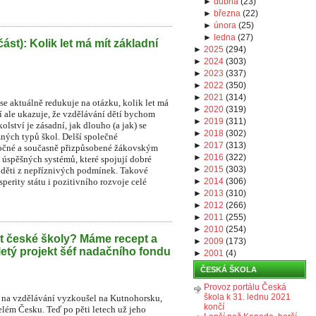
►
dubna
(
23
)
►
března
(
22
)
►
února
(
25
)
►
ledna
(
27
)
část): Kolik let má mít základní
►
2025
(
294
)
►
2024
(
303
)
►
2023
(
337
)
►
2022
(
350
)
►
2021
(
314
)
e aktuálně redukuje na otázku, kolik let má
►
2020
(
319
)
í ale ukazuje, že vzdělávání dětí bychom
►
2019
(
311
)
lství je zásadní, jak dlouho (a jak) se
►
2018
(
302
)
zných typů škol. Delší společné
►
2017
(
313
)
áročné a současně přizpůsobené žákovským
►
2016
(
322
)
 úspěšných systémů, které spojují dobré
►
2015
(
303
)
o děti z nepříznivých podmínek. Takové
perity státu i pozitivního rozvoje celé
►
2014
(
306
)
►
2013
(
310
)
►
2012
(
266
)
►
2011
(
255
)
►
2010
(
254
)
t české školy? Máme recept a
►
2009
(
173
)
iletý projekt šéf nadačního fondu
►
2001
(
4
)
ČESKÁ ŠKOLA
Provoz portálu Česká
škola k 31. lednu 2021
na vzdělávání vyzkoušel na Kutnohorsku,
končí
lém Česku. Teď po pěti letech už jeho