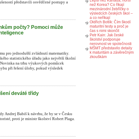
Lepší než Kanada, horší
ušeností představili osvědčené postupy a
než Korea? Co říkají
mezinárodní žebříčky o
výsledcích českých škol –
a co neříkají
Oldřich Botlík: Čím škodí
maturitní testy a proč je
omkům počty? Pomoci může
čas s nimi skončit
nteligence
Petr Kain: Jak české
školství podporuje
nerovnost ve společnosti
MŠMT představilo detaily
k maturitám a závěrečným
ormu pro jednodušší zvládnutí matematiky.
zkouškám
kého statistického úřadu jako největší školní
ků. Novinka na trhu výukových pomůcek
ybu při řešení úlohy, pokud výsledek
šení deváté třídy
ády Andrej Babiš k návrhu, že by se v Česku
risté, proti je ministr školství Robert Plaga.