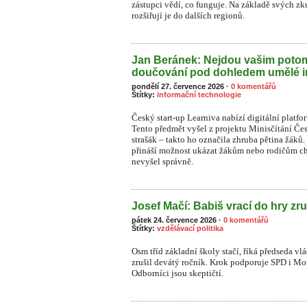
zástupci vědí, co funguje. Na základě svých zk
rozšiřují je do dalších regionů.
Jan Beránek: Nejdou vašim pot
doučování pod dohledem umělé i
pondělí 27. července 2026
·
0 komentářů
Štítky:
informační technologie
Český start-up Learniva nabízí digitální platf
Tento předmět vyšel z projektu Minisčítání Čes
strašák – takto ho označila zhruba pětina žá
přináší možnost ukázat žákům nebo rodičům ch
nevyšel správně.
Josef Mačí: Babiš vrací do hry zru
pátek 24. července 2026
·
0 komentářů
Štítky:
vzdělávací politika
Osm tříd základní školy stačí, říká předseda vl
zrušil devátý ročník. Krok podporuje SPD i Moto
Odborníci jsou skeptičtí.