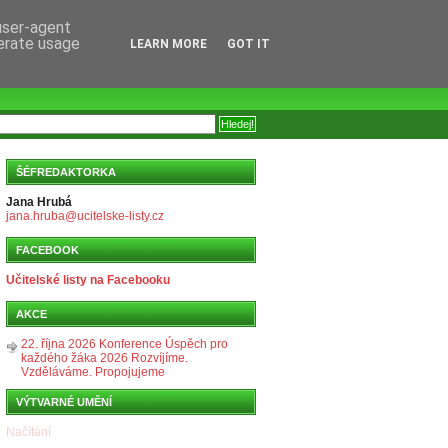
 user-agent
nerate usage
LEARN MORE
GOT IT
ŠÉFREDAKTORKA
Jana Hrubá
jana.hruba@ucitelske-listy.cz
FACEBOOK
Učitelské listy na Facebooku
AKCE
22. října 2026 Konference Úspěch pro
každého žáka 2026 Rozvíjíme.
Vzděláváme. Propojujeme
VÝTVARNÉ UMĚNÍ
Načítání