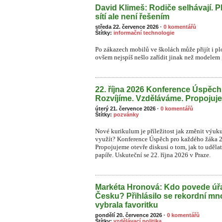
David Klimeš: Rodiče selhávají. P
sítí ale není řešením
středa 22. července 2026
·
0 komentářů
Štítky:
informační technologie
Po zákazech mobilů ve školách může přijít i plo
ovšem nejspíš nešlo zařídit jinak než modelem „
22. října 2026 Konference Úspěc
Rozvíjíme. Vzděláváme. Propojuj
úterý 21. července 2026
·
0 komentářů
Štítky:
pozvánky
Nové kurikulum je příležitost jak změnit výuk
využít? Konference Úspěch pro každého žáka 
Propojujeme otevře diskusi o tom, jak to uděla
papíře. Uskuteční se 22. října 2026 v Praze.
Markéta Hronová: Kdo povede úřa
Česku? Přihlásilo se rekordní mn
vybrala favoritku
pondělí 20. července 2026
·
0 komentářů
Štítky:
vzdělávací politika