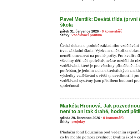
Pavel Mentlík: Devátá třída (první 
škola
pátek 31. července 2026
·
0 komentářů
Štítky:
vzdělávací politika
Česká debata o podobě základního vzdělávání s
trvat základní škola. Výzkum z několika oblast
neměli omezovat na pouhé počty. Pro kvalitu ško
všechny děti učí společně, než se rozdělí do rů
vzdělávání, které je pro všechny přiměřeně n
potřebám, je jedním z charakteristických znaků
výsledky vzdělávání s větší spravedlností i pr
vzdělávací systémy jsou příslibem budoucí pros
společnosti.
Markéta Hronová: Jak pozvednou
není to ani tak drahé, hodnotí pět
středa 29. července 2026
·
0 komentářů
Štítky:
projekty
lNadační fond Eduzměna pod vedením expertů 
co by mohlo pomoci zvednout kvalitu škol v ce