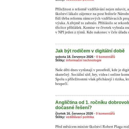
Příležitost o reformě vzdělávání nejen mluvit, a
školství lákalo zájemce na post ředitele Národ
řídí třeba reformu rámcových vzdělávacích prog
výuka. A zřejmě to zabralo. Přihlásilo se rekor
třicítce přihlášek. Komise ve čtvrtek vybrala o
v NPI jeden z týmů. Kdo nakonec v čele úřadu u
Jak být rodičem v digitální době
sobota 18. července 2026
·
0 komentářů
Štítky:
informační technologie
Naše děti dnes vyrůstají v prostředí, kde je dig
skutečný. Sociální sítě, hry, videa i online ko
S
polu s příležitostmi však přicházejí i rizika, 
bezpečí.
Angličtina od 1. ročníku dobrovo
dočasné řešení?
čtvrtek 16. července 2026
·
0 komentářů
Štítky:
vzdělávací politika
Před měsícem ministr školství Robert Plaga ro