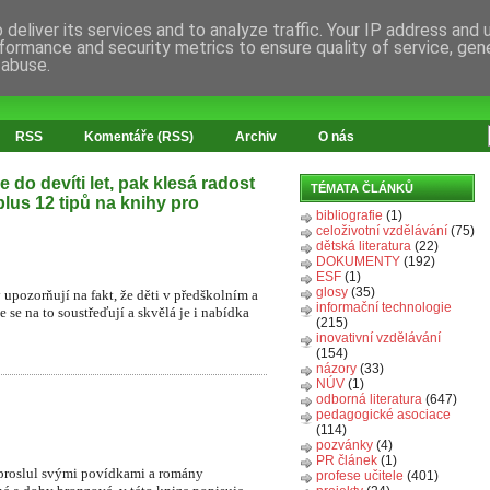
deliver its services and to analyze traffic. Your IP address and
formance and security metrics to ensure quality of service, ge
 abuse.
RSS
Komentáře (RSS)
Archiv
O nás
 do devíti let, pak klesá radost
TÉMATA ČLÁNKŮ
 plus 12 tipů na knihy pro
bibliografie
(1)
celoživotní vzdělávání
(75)
dětská literatura
(22)
DOKUMENTY
(192)
ESF
(1)
glosy
(35)
upozorňují na fakt, že děti v předškolním a
informační technologie
se na to soustřeďují a skvělá je i nabídka
(215)
inovativní vzdělávání
(154)
názory
(33)
NÚV
(1)
odborná literatura
(647)
pedagogické asociace
(114)
pozvánky
(4)
PR článek
(1)
 proslul svými povídkami a romány
profese učitele
(401)