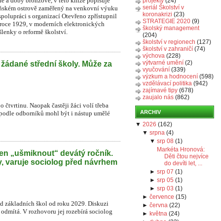
é a doby bronzové, v této knize popisuje
projekty
(24)
seriál Školství v
beňském ostrově zaměřený na venkovní výuku
koronakrizi
(23)
spolupráci s organizací Otevřeno zpřístupnil
STRATEGIE 2020
(9)
 roce 1929, v moderních elektronických
školský management
lenky o reformě školství.
(204)
školství v regionech
(127)
školství v zahraničí
(74)
výchova
(228)
výtvarné umění
(2)
 žádané střední školy. Může za
vyučování
(339)
výzkum a hodnocení
(598)
vzdělávací politika
(942)
zajímavé tipy
(678)
zaujalo nás
(862)
o čtvrtinu. Naopak častěji žáci volí třeba
ARCHIV
 podle odborníků mohl být i nástup umělé
▼
2026
(
162
)
▼
srpna
(
4
)
▼
srp 08
(
1
)
Markéta Hronová:
en „ušmiknout“ devátý ročník.
Děti čtou nejvíce
y, varuje sociolog před návrhem
do devíti let, ...
►
srp 07
(
1
)
►
srp 05
(
1
)
►
srp 03
(
1
)
►
července
(
15
)
íd základních škol od roku 2029. Diskuzi
►
června
(
22
)
r odmítá. V rozhovoru jej rozebírá sociolog
►
května
(
24
)