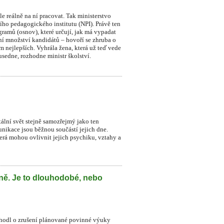
le reálně na ní pracovat. Tak ministerstvo
ního pedagogického institutu (NPI). Právě ten
ramů (osnov), které určují, jak má vypadat
dní množství kandidátů – hovoří se zhruba o
sm nejlepších. Vyhrála žena, která už teď vede
sedne, rozhodne ministr školství.
itální svět stejně samozřejmý jako ten
munikace jsou běžnou součástí jejich dne.
která mohou ovlivnit jejich psychiku, vztahy a
lně. Je to dlouhodobé, nebo
zhodl o zrušení plánované povinné výuky