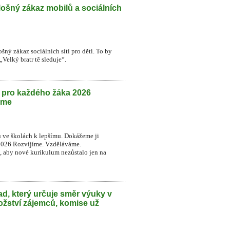
lošný zákaz mobilů a sociálních
šný zákaz sociálních sítí pro děti. To by
Velký bratr tě sleduje“.
h pro každého žáka 2026
eme
u ve školách k lepšímu. Dokážeme ji
2026 Rozvíjíme. Vzděláváme.
t, aby nové kurikulum nezůstalo jen na
d, který určuje směr výuky v
ožství zájemců, komise už