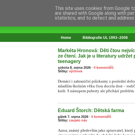
This site uses cookies from Google to 
are shared with Google along with per
statistics, and to detect and address
web o změnách ve vzdělávání
Home
Bibliografie UL 1993–2008
Markéta Hronová: Děti čtou nejvíce
ze čtení. Jak je u literatury udržet
teenagery
sobota 8. srpna 2026
·
0 komentářů
Štítky:
výchova
Domácí i zahraniční průzkumy z poslední doby 
mladším školním věku čtou docela dost – rodiče 
knih. S nástupem puberty ale přichází problém.
Eduard Štorch: Dětská farma
pátek 7. srpna 2026
·
0 komentářů
Štítky:
zaujalo nás
Autor, známý především jako spisovatel, který