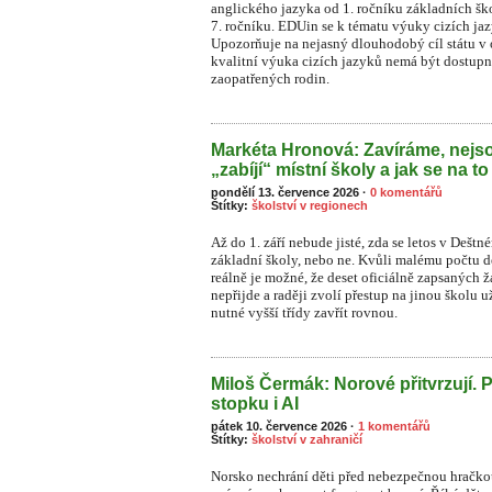
anglického jazyka od 1. ročníku základních šk
7. ročníku. EDUin se k tématu výuky cizích ja
Upozorňuje na nejasný dlouhodobý cíl státu v o
kvalitní výuka cizích jazyků nemá být dostupn
zaopatřených rodin.
Markéta Hronová: Zavíráme, nejso
„zabíjí“ místní školy a jak se na to
pondělí 13. července 2026
·
0 komentářů
Štítky:
školství v regionech
Až do 1. září nebude jisté, zda se letos v Dešt
základní školy, nebo ne. Kvůli malému počtu dět
reálně je možné, že deset oficiálně zapsaných
nepřijde a raději zvolí přestup na jinou školu 
nutné vyšší třídy zavřít rovnou.
Miloš Čermák: Norové přitvrzují. 
stopku i AI
pátek 10. července 2026
·
1 komentářů
Štítky:
školství v zahraničí
Norsko nechrání děti před nebezpečnou hračkou