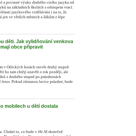
ol a povinné výuky druhého cizího jazyka od
zyků na základních školách s odstupem vrací.
blasti jazykového vzdělávání i na to, že
á jen ve větších městech a žákům z lépe
u děti. Jak vylidňování venkova
 mají obce připravit
ném v Orlických horách otevře druhý stupeň
í ho tam chtějí uzavřít o rok později, ale
 žáků z druhého stupně po prázdninách
už letos. Pokud zůstanou lavice prázdné, bude
Po mobilech u dětí dostala
. Chrání to, co bude v éře AI skutečně