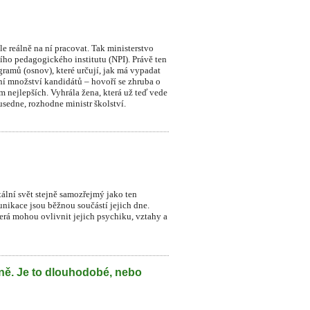
le reálně na ní pracovat. Tak ministerstvo
ního pedagogického institutu (NPI). Právě ten
ramů (osnov), které určují, jak má vypadat
dní množství kandidátů – hovoří se zhruba o
sm nejlepších. Vyhrála žena, která už teď vede
sedne, rozhodne ministr školství.
itální svět stejně samozřejmý jako ten
munikace jsou běžnou součástí jejich dne.
která mohou ovlivnit jejich psychiku, vztahy a
lně. Je to dlouhodobé, nebo