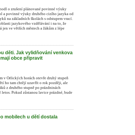
zhodl o zrušení plánované povinné výuky
ol a povinné výuky druhého cizího jazyka od
zyků na základních školách s odstupem vrací.
blasti jazykového vzdělávání i na to, že
á jen ve větších městech a žákům z lépe
u děti. Jak vylidňování venkova
 mají obce připravit
ném v Orlických horách otevře druhý stupeň
í ho tam chtějí uzavřít o rok později, ale
 žáků z druhého stupně po prázdninách
už letos. Pokud zůstanou lavice prázdné, bude
Po mobilech u dětí dostala