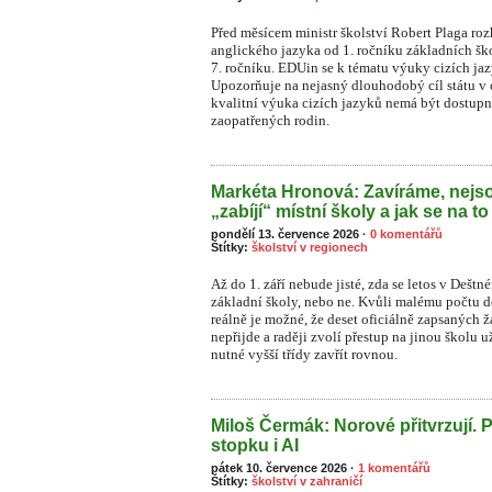
Před měsícem ministr školství Robert Plaga ro
anglického jazyka od 1. ročníku základních šk
7. ročníku. EDUin se k tématu výuky cizích ja
Upozorňuje na nejasný dlouhodobý cíl státu v o
kvalitní výuka cizích jazyků nemá být dostupn
zaopatřených rodin.
Markéta Hronová: Zavíráme, nejso
„zabíjí“ místní školy a jak se na to
pondělí 13. července 2026
·
0 komentářů
Štítky:
školství v regionech
Až do 1. září nebude jisté, zda se letos v Dešt
základní školy, nebo ne. Kvůli malému počtu dět
reálně je možné, že deset oficiálně zapsaných
nepřijde a raději zvolí přestup na jinou školu 
nutné vyšší třídy zavřít rovnou.
Miloš Čermák: Norové přitvrzují. 
stopku i AI
pátek 10. července 2026
·
1 komentářů
Štítky:
školství v zahraničí