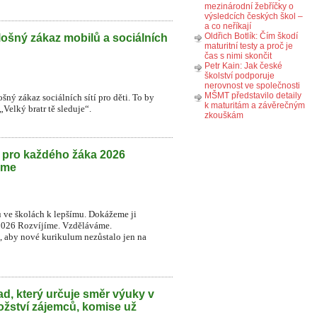
mezinárodní žebříčky o
výsledcích českých škol –
a co neříkají
Oldřich Botlík: Čím škodí
lošný zákaz mobilů a sociálních
maturitní testy a proč je
čas s nimi skončit
Petr Kain: Jak české
školství podporuje
nerovnost ve společnosti
MŠMT představilo detaily
šný zákaz sociálních sítí pro děti. To by
k maturitám a závěrečným
Velký bratr tě sleduje“.
zkouškám
h pro každého žáka 2026
eme
u ve školách k lepšímu. Dokážeme ji
2026 Rozvíjíme. Vzděláváme.
t, aby nové kurikulum nezůstalo jen na
d, který určuje směr výuky v
ožství zájemců, komise už