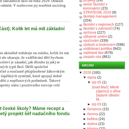
projekty
(24)
íd základních škol od roku 2029. Diskuzi
seriál Školství v
r odmítá. V rozhovoru jej rozebírá sociolog
koronakrizi
(23)
STRATEGIE 2020
(9)
školský management
(204)
školství v regionech
(127)
část): Kolik let má mít základní
školství v zahraničí
(74)
výchova
(227)
výtvarné umění
(2)
vyučování
(339)
výzkum a hodnocení
(598)
vzdělávací politika
(942)
e aktuálně redukuje na otázku, kolik let má
zajímavé tipy
(678)
zaujalo nás
(861)
í ale ukazuje, že vzdělávání dětí bychom
lství je zásadní, jak dlouho (a jak) se
ARCHIV
zných typů škol. Delší společné
áročné a současně přizpůsobené žákovským
▼
2026
(
160
)
 úspěšných systémů, které spojují dobré
▼
srpna
(
2
)
o děti z nepříznivých podmínek. Takové
▼
srp 05
(
1
)
perity státu i pozitivního rozvoje celé
Josef Mačí: Méně
zájemců o dříve
žádané střední
šk...
►
srp 03
(
1
)
t české školy? Máme recept a
►
července
(
15
)
iletý projekt šéf nadačního fondu
►
června
(
22
)
►
května
(
24
)
►
dubna
(
23
)
►
března
(
22
)