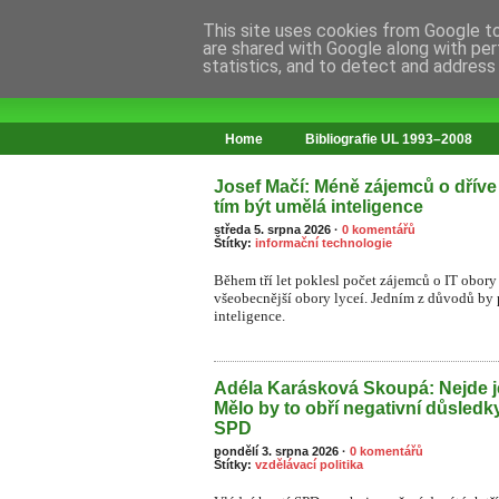
This site uses cookies from Google to 
are shared with Google along with per
statistics, and to detect and address
web o změnách ve vzdělávání
Home
Bibliografie UL 1993–2008
Josef Mačí: Méně zájemců o dříve
tím být umělá inteligence
středa 5. srpna 2026
·
0 komentářů
Štítky:
informační technologie
Během tří let poklesl počet zájemců o IT obory 
všeobecnější obory lyceí. Jedním z důvodů by
inteligence.
Adéla Karásková Skoupá: Nejde j
Mělo by to obří negativní důsledk
SPD
pondělí 3. srpna 2026
·
0 komentářů
Štítky:
vzdělávací politika