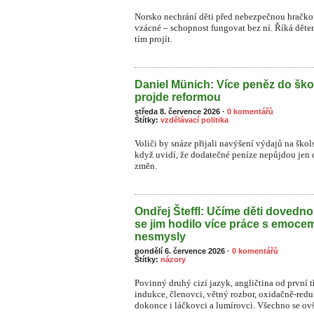
Norsko nechrání děti před nebezpečnou hračkou
vzácné – schopnost fungovat bez ní. Říká dětem:
tím projít.
Daniel Münich: Více peněz do ško
projde reformou
středa 8. července 2026
·
0 komentářů
Štítky:
vzdělávací politika
Voliči by snáze přijali navýšení výdajů na škol
když uvidí, že dodatečné peníze nepůjdou jen 
změn.
Ondřej Šteffl: Učíme děti dovednos
se jim hodilo více práce s emoce
nesmysly
pondělí 6. července 2026
·
0 komentářů
Štítky:
názory
Povinný druhý cizí jazyk, angličtina od první t
indukce, členovci, větný rozbor, oxidačně-re
dokonce i láčkovci a lumírovci. Všechno se o