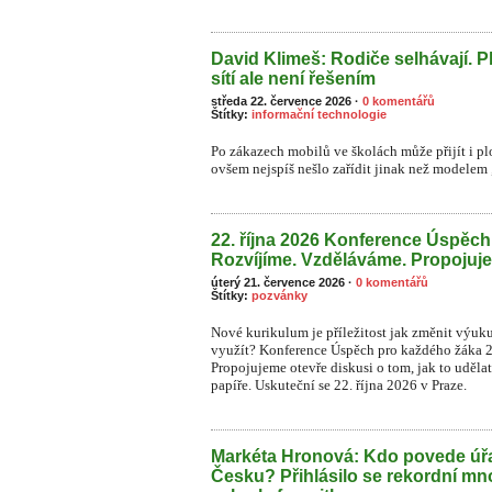
David Klimeš: Rodiče selhávají. P
sítí ale není řešením
středa 22. července 2026
·
0 komentářů
Štítky:
informační technologie
Po zákazech mobilů ve školách může přijít i plo
ovšem nejspíš nešlo zařídit jinak než modelem „
22. října 2026 Konference Úspěc
Rozvíjíme. Vzděláváme. Propojuj
úterý 21. července 2026
·
0 komentářů
Štítky:
pozvánky
Nové kurikulum je příležitost jak změnit výuk
využít? Konference Úspěch pro každého žáka 
Propojujeme otevře diskusi o tom, jak to uděla
papíře. Uskuteční se 22. října 2026 v Praze.
Markéta Hronová: Kdo povede úřa
Česku? Přihlásilo se rekordní mn