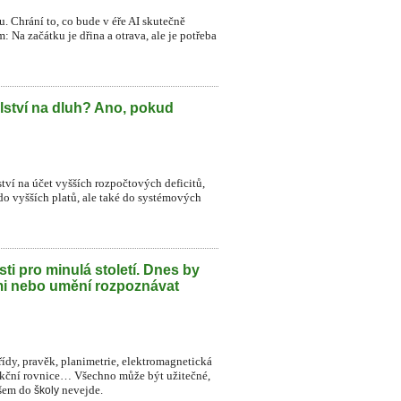
. Chrání to, co bude v éře AI skutečně
 Na začátku je dřina a otrava, ale je potřeba
lství na dluh? Ano, pokud
ství na účet vyšších rozpočtových deficitů,
do vyšších platů, ale také do systémových
ti pro minulá století. Dnes by
mi nebo umění rozpoznávat
řídy, pravěk, planimetrie, elektromagnetická
dukční rovnice… Všechno může být užitečné,
všem do
nevejde.
školy