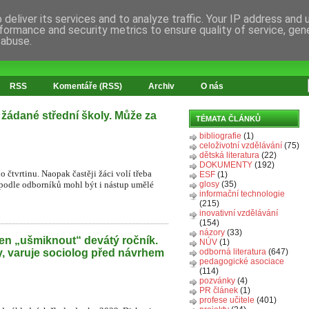
deliver its services and to analyze traffic. Your IP address and
formance and security metrics to ensure quality of service, ge
 abuse.
RSS
Komentáře (RSS)
Archiv
O nás
 žádané střední školy. Může za
TÉMATA ČLÁNKŮ
bibliografie
(1)
celoživotní vzdělávání
(75)
dětská literatura
(22)
DOKUMENTY
(192)
o čtvrtinu. Naopak častěji žáci volí třeba
ESF
(1)
 podle odborníků mohl být i nástup umělé
glosy
(35)
informační technologie
(215)
inovativní vzdělávání
(154)
názory
(33)
en „ušmiknout“ devátý ročník.
NÚV
(1)
y, varuje sociolog před návrhem
odborná literatura
(647)
pedagogické asociace
(114)
pozvánky
(4)
PR článek
(1)
profese učitele
(401)