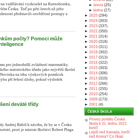
na vzdělávání vyzkoušel na Kutnohorsku,
►
února
(
25
)
lém Česku. Teď po pěti letech už jeho
►
ledna
(
27
)
ušeností představili osvědčené postupy a
►
2025
(
294
)
►
2024
(
303
)
►
2023
(
337
)
►
2022
(
350
)
►
2021
(
314
)
omkům počty? Pomoci může
►
2020
(
319
)
nteligence
►
2019
(
311
)
►
2018
(
302
)
►
2017
(
313
)
►
2016
(
322
)
ormu pro jednodušší zvládnutí matematiky.
►
2015
(
303
)
kého statistického úřadu jako největší školní
►
2014
(
306
)
ků. Novinka na trhu výukových pomůcek
►
2013
(
310
)
ybu při řešení úlohy, pokud výsledek
►
2012
(
266
)
►
2011
(
255
)
►
2010
(
254
)
►
2009
(
173
)
šení deváté třídy
►
2001
(
4
)
ČESKÁ ŠKOLA
Provoz portálu Česká
škola k 31. lednu 2021
ády Andrej Babiš k návrhu, že by se v Česku
končí
risté, proti je ministr školství Robert Plaga.
Lepší než Kanada, horší
než Korea? Co říkají