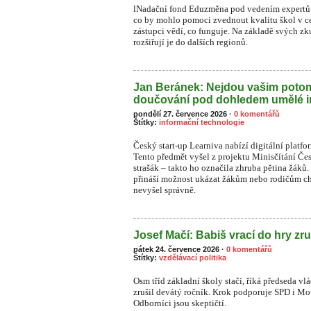
lNadační fond Eduzměna pod vedením expertů 
co by mohlo pomoci zvednout kvalitu škol v ce
zástupci vědí, co funguje. Na základě svých zk
rozšiřují je do dalších regionů.
Jan Beránek: Nejdou vašim pot
doučování pod dohledem umělé i
pondělí 27. července 2026
·
0 komentářů
Štítky:
informační technologie
Český start-up Learniva nabízí digitální platf
Tento předmět vyšel z projektu Minisčítání Čes
strašák – takto ho označila zhruba pětina žá
přináší možnost ukázat žákům nebo rodičům ch
nevyšel správně.
Josef Mačí: Babiš vrací do hry zru
pátek 24. července 2026
·
0 komentářů
Štítky:
vzdělávací politika
Osm tříd základní školy stačí, říká předseda vl
zrušil devátý ročník. Krok podporuje SPD i Moto
Odborníci jsou skeptičtí.