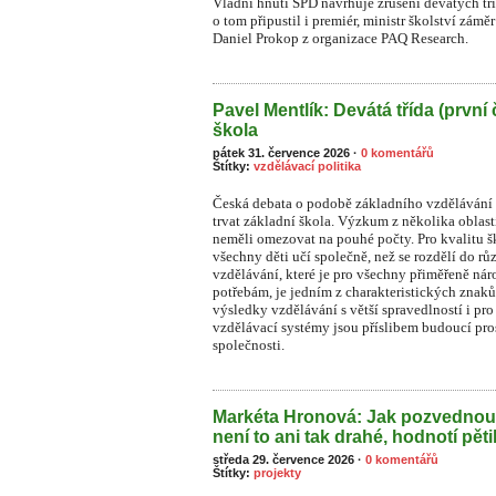
Vládní hnutí SPD navrhuje zrušení devátých tř
o tom připustil i premiér, ministr školství zámě
Daniel Prokop z organizace PAQ Research.
Pavel Mentlík: Devátá třída (první 
škola
pátek 31. července 2026
·
0 komentářů
Štítky:
vzdělávací politika
Česká debata o podobě základního vzdělávání s
trvat základní škola. Výzkum z několika oblast
neměli omezovat na pouhé počty. Pro kvalitu ško
všechny děti učí společně, než se rozdělí do rů
vzdělávání, které je pro všechny přiměřeně n
potřebám, je jedním z charakteristických znaků
výsledky vzdělávání s větší spravedlností i pr
vzdělávací systémy jsou příslibem budoucí pros
společnosti.
Markéta Hronová: Jak pozvednou
není to ani tak drahé, hodnotí pět
středa 29. července 2026
·
0 komentářů
Štítky:
projekty