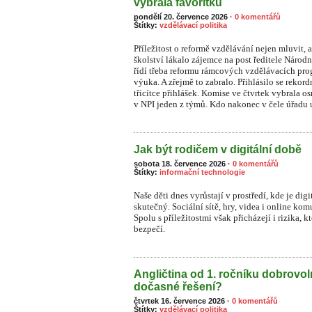
vybrala favoritku
pondělí 20. července 2026
·
0 komentářů
Štítky:
vzdělávací politika
Příležitost o reformě vzdělávání nejen mluvit, a
školství lákalo zájemce na post ředitele Národ
řídí třeba reformu rámcových vzdělávacích prog
výuka. A zřejmě to zabralo. Přihlásilo se rekor
třicítce přihlášek. Komise ve čtvrtek vybrala o
v NPI jeden z týmů. Kdo nakonec v čele úřadu u
Jak být rodičem v digitální době
sobota 18. července 2026
·
0 komentářů
Štítky:
informační technologie
Naše děti dnes vyrůstají v prostředí, kde je dig
skutečný. Sociální sítě, hry, videa i online ko
S
polu s příležitostmi však přicházejí i rizika, 
bezpečí.
Angličtina od 1. ročníku dobrovo
dočasné řešení?
čtvrtek 16. července 2026
·
0 komentářů
Štítky:
vzdělávací politika