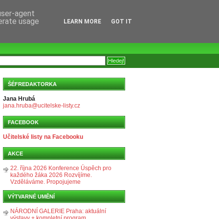
 user-agent
nerate usage
LEARN MORE
GOT IT
ŠÉFREDAKTORKA
Jana Hrubá
jana.hruba@ucitelske-listy.cz
FACEBOOK
Učitelské listy na Facebooku
AKCE
22. října 2026 Konference Úspěch pro
každého žáka 2026 Rozvíjíme.
Vzděláváme. Propojujeme
VÝTVARNÉ UMĚNÍ
NÁRODNÍ GALERIE Praha: aktuální
výstavy + kompletní program