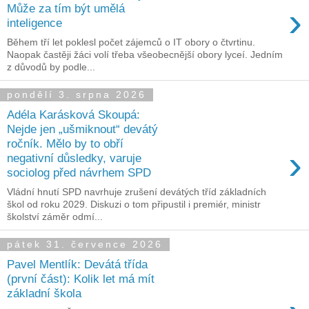
›
Může za tím být umělá
inteligence
Během tří let poklesl počet zájemců o IT obory o čtvrtinu.
Naopak častěji žáci volí třeba všeobecnější obory lyceí. Jedním
z důvodů by podle...
pondělí 3. srpna 2026
Adéla Karásková Skoupá:
Nejde jen „ušmiknout“ devátý
ročník. Mělo by to obří
›
negativní důsledky, varuje
sociolog před návrhem SPD
Vládní hnutí SPD navrhuje zrušení devátých tříd základních
škol od roku 2029. Diskuzi o tom připustil i premiér, ministr
školství záměr odmí...
pátek 31. července 2026
Pavel Mentlík: Devátá třída
(první část): Kolik let má mít
základní škola