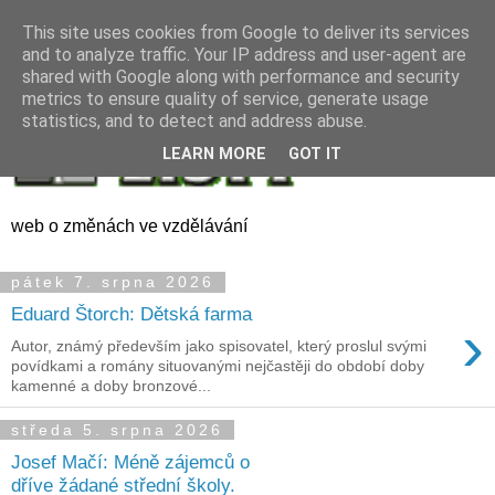
This site uses cookies from Google to deliver its services
and to analyze traffic. Your IP address and user-agent are
shared with Google along with performance and security
metrics to ensure quality of service, generate usage
statistics, and to detect and address abuse.
LEARN MORE
GOT IT
web o změnách ve vzdělávání
pátek 7. srpna 2026
Eduard Štorch: Dětská farma
›
Autor, známý především jako spisovatel, který proslul svými
povídkami a romány situovanými nejčastěji do období doby
kamenné a doby bronzové...
středa 5. srpna 2026
Josef Mačí: Méně zájemců o
dříve žádané střední školy.