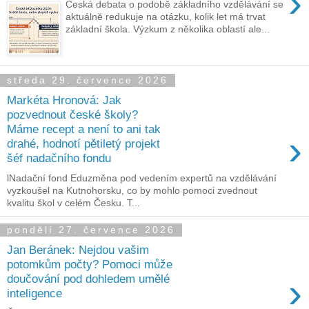
›
Česká debata o podobě základního vzdělávání se
aktuálně redukuje na otázku, kolik let má trvat
základní škola. Výzkum z několika oblastí ale...
středa 29. července 2026
Markéta Hronová: Jak
pozvednout české školy?
Máme recept a není to ani tak
›
drahé, hodnotí pětiletý projekt
šéf nadačního fondu
lNadační fond Eduzměna pod vedením expertů na vzdělávání
vyzkoušel na Kutnohorsku, co by mohlo pomoci zvednout
kvalitu škol v celém Česku. T...
pondělí 27. července 2026
Jan Beránek: Nejdou vašim
potomkům počty? Pomoci může
›
doučování pod dohledem umělé
inteligence