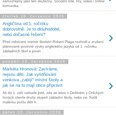
samozřejmý jako ten skutečný. Sociální sítě, hry, videa i online
komunika...
čtvrtek 16. července 2026
Angličtina od 1. ročníku
dobrovolně. Je to dlouhodobé,
›
nebo dočasné řešení?
Před měsícem ministr školství Robert Plaga rozhodl o zrušení
plánované povinné výuky anglického jazyka od 1. ročníku
základních škol a povin...
pondělí 13. července 2026
Markéta Hronová: Zavíráme,
nejsou děti. Jak vylidňování
›
venkova „zabíjí“ místní školy a
jak se na to mají obce připravit
Až do 1. září nebude jisté, zda se letos v Deštném v Orlických
horách otevře druhý stupeň základní školy, nebo ne. Kvůli
malému počtu dětí h...
pátek 10. července 2026