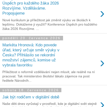
Úspěch pro každého žáka 2026
›
Rozvíjíme. Vzděláváme.
Propojujeme
Nové kurikulum je příležitost jak změnit výuku ve školách k
lepšímu. Dokážeme ji využít? Konference Úspěch pro každého
žáka 2026 Rozvíjíme. ...
pondělí 20. července 2026
Markéta Hronová: Kdo povede
úřad, který určuje směr výuky v
Česku? Přihlásilo se rekordní
›
množství zájemců, komise už
vybrala favoritku
Příležitost o reformě vzdělávání nejen mluvit, ale reálně na ní
pracovat. Tak ministerstvo školství lákalo zájemce na post
ředitele Národníh...
sobota 18. července 2026
Jak být rodičem v digitální době
›
Naše děti dnes vyrůstají v prostředí, kde je digitální svět stejně