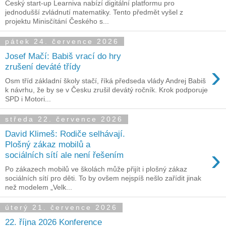
Český start-up Learniva nabízí digitální platformu pro
jednodušší zvládnutí matematiky. Tento předmět vyšel z
projektu Minisčítání Českého s...
pátek 24. července 2026
Josef Mačí: Babiš vrací do hry
›
zrušení deváté třídy
Osm tříd základní školy stačí, říká předseda vlády Andrej Babiš
k návrhu, že by se v Česku zrušil devátý ročník. Krok podporuje
SPD i Motori...
středa 22. července 2026
David Klimeš: Rodiče selhávají.
Plošný zákaz mobilů a
›
sociálních sítí ale není řešením
Po zákazech mobilů ve školách může přijít i plošný zákaz
sociálních sítí pro děti. To by ovšem nejspíš nešlo zařídit jinak
než modelem „Velk...
úterý 21. července 2026
22. října 2026 Konference