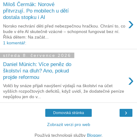
Miloš Čermák: Norové
přitvrzují. Po mobilech u dětí
›
dostala stopku i AI
Norsko nechrání děti před nebezpečnou hračkou. Chrání to, co
bude v éře AI skutečně vzácné – schopnost fungovat bez ní.
Říká dětem: Na začát...
1 komentář:
středa 8. července 2026
Daniel Münich: Více peněz do
školství na dluh? Ano, pokud
›
projde reformou
Voliči by snáze přijali navýšení výdajů na školství na účet
vyšších rozpočtových deficitů, když uvidí, že dodatečné peníze
nepůjdou jen do v...
›
Domovská stránka
Zobrazit verzi pro web
Používá technologii služby
Blogger
.