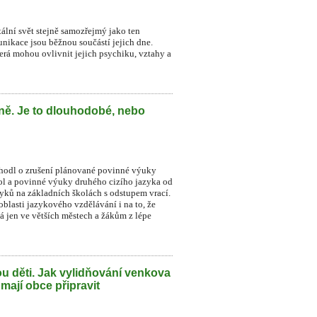
itální svět stejně samozřejmý jako ten
munikace jsou běžnou součástí jejich dne.
která mohou ovlivnit jejich psychiku, vztahy a
lně. Je to dlouhodobé, nebo
zhodl o zrušení plánované povinné výuky
ol a povinné výuky druhého cizího jazyka od
zyků na základních školách s odstupem vrací.
blasti jazykového vzdělávání i na to, že
á jen ve větších městech a žákům z lépe
u děti. Jak vylidňování venkova
 mají obce připravit