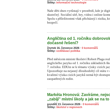
Štítky:
informační technologie
Naše děti dnes vyrůstají v prostředí, kde je dig
skutečný. Sociální sítě, hry, videa i online ko
S
polu s příležitostmi však přicházejí i rizika, 
bezpečí.
Angličtina od 1. ročníku dobrovo
dočasné řešení?
čtvrtek 16. července 2026
·
0 komentářů
Štítky:
vzdělávací politika
Před měsícem ministr školství Robert Plaga ro
anglického jazyka od 1. ročníku základních šk
7. ročníku. EDUin se k tématu výuky cizích ja
Upozorňuje na nejasný dlouhodobý cíl státu v o
kvalitní výuka cizích jazyků nemá být dostupn
zaopatřených rodin.
Markéta Hronová: Zavíráme, nejso
„zabíjí“ místní školy a jak se na to
pondělí 13. července 2026
·
0 komentářů
Štítky:
školství v regionech