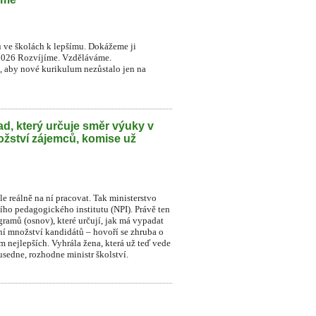
u ve školách k lepšímu. Dokážeme ji
2026 Rozvíjíme. Vzděláváme.
t, aby nové kurikulum nezůstalo jen na
d, který určuje směr výuky v
ožství zájemců, komise už
le reálně na ní pracovat. Tak ministerstvo
ního pedagogického institutu (NPI). Právě ten
ramů (osnov), které určují, jak má vypadat
dní množství kandidátů – hovoří se zhruba o
sm nejlepších. Vyhrála žena, která už teď vede
sedne, rozhodne ministr školství.