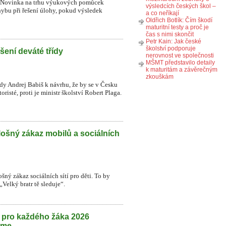
ků. Novinka na trhu výukových pomůcek
výsledcích českých škol –
ybu při řešení úlohy, pokud výsledek
a co neříkají
Oldřich Botlík: Čím škodí
maturitní testy a proč je
čas s nimi skončit
Petr Kain: Jak české
školství podporuje
šení deváté třídy
nerovnost ve společnosti
MŠMT představilo detaily
k maturitám a závěrečným
zkouškám
ády Andrej Babiš k návrhu, že by se v Česku
risté, proti je ministr školství Robert Plaga.
lošný zákaz mobilů a sociálních
šný zákaz sociálních sítí pro děti. To by
Velký bratr tě sleduje“.
h pro každého žáka 2026
eme