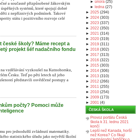
►
února
(
25
)
áročné a současně přizpůsobené žákovským
►
ledna
(
27
)
 úspěšných systémů, které spojují dobré
►
2025
(
294
)
o děti z nepříznivých podmínek. Takové
►
2024
(
303
)
perity státu i pozitivního rozvoje celé
►
2023
(
337
)
►
2022
(
350
)
►
2021
(
314
)
►
2020
(
319
)
t české školy? Máme recept a
►
2019
(
311
)
iletý projekt šéf nadačního fondu
►
2018
(
302
)
►
2017
(
313
)
►
2016
(
322
)
►
2015
(
303
)
na vzdělávání vyzkoušel na Kutnohorsku,
►
2014
(
306
)
lém Česku. Teď po pěti letech už jeho
►
2013
(
310
)
ušeností představili osvědčené postupy a
►
2012
(
266
)
►
2011
(
255
)
►
2010
(
254
)
►
2009
(
173
)
►
2001
(
4
)
omkům počty? Pomoci může
ČESKÁ ŠKOLA
nteligence
Provoz portálu Česká
škola k 31. lednu 2021
končí
Lepší než Kanada, horší
ormu pro jednodušší zvládnutí matematiky.
než Korea? Co říkají
kého statistického úřadu jako největší školní
mezinárodní žebříčky o