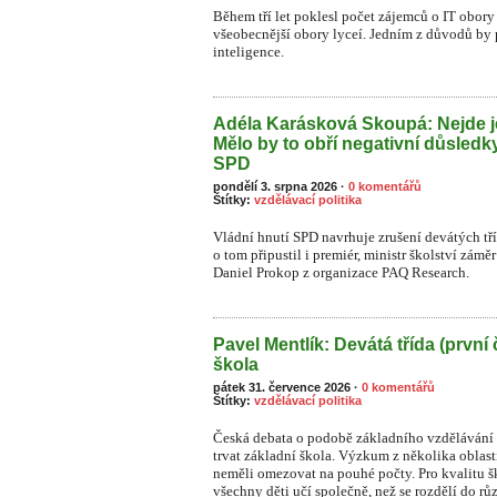
Během tří let poklesl počet zájemců o IT obory 
všeobecnější obory lyceí. Jedním z důvodů by
inteligence.
Adéla Karásková Skoupá: Nejde j
Mělo by to obří negativní důsledk
SPD
pondělí 3. srpna 2026
·
0 komentářů
Štítky:
vzdělávací politika
Vládní hnutí SPD navrhuje zrušení devátých tř
o tom připustil i premiér, ministr školství zámě
Daniel Prokop z organizace PAQ Research.
Pavel Mentlík: Devátá třída (první 
škola
pátek 31. července 2026
·
0 komentářů
Štítky:
vzdělávací politika
Česká debata o podobě základního vzdělávání s
trvat základní škola. Výzkum z několika oblast
neměli omezovat na pouhé počty. Pro kvalitu ško
všechny děti učí společně, než se rozdělí do rů