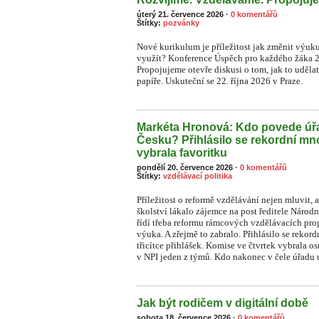
úterý 21. července 2026
·
0 komentářů
Štítky:
pozvánky
Nové kurikulum je příležitost jak změnit výuk
využít? Konference Úspěch pro každého žáka 
Propojujeme otevře diskusi o tom, jak to uděla
papíře. Uskuteční se 22. října 2026 v Praze.
Markéta Hronová: Kdo povede úřa
Česku? Přihlásilo se rekordní mn
vybrala favoritku
pondělí 20. července 2026
·
0 komentářů
Štítky:
vzdělávací politika
Příležitost o reformě vzdělávání nejen mluvit, a
školství lákalo zájemce na post ředitele Národ
řídí třeba reformu rámcových vzdělávacích prog
výuka. A zřejmě to zabralo. Přihlásilo se rekor
třicítce přihlášek. Komise ve čtvrtek vybrala o
v NPI jeden z týmů. Kdo nakonec v čele úřadu u
Jak být rodičem v digitální době
sobota 18. července 2026
·
0 komentářů