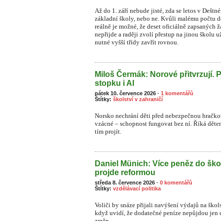
Až do 1. září nebude jisté, zda se letos v Dešt
základní školy, nebo ne. Kvůli malému počtu dět
reálně je možné, že deset oficiálně zapsaných
nepřijde a raději zvolí přestup na jinou školu 
nutné vyšší třídy zavřít rovnou.
Miloš Čermák: Norové přitvrzují. 
stopku i AI
pátek 10. července 2026
·
1 komentářů
Štítky:
školství v zahraničí
Norsko nechrání děti před nebezpečnou hračkou
vzácné – schopnost fungovat bez ní. Říká dětem:
tím projít.
Daniel Münich: Více peněz do ško
projde reformou
středa 8. července 2026
·
0 komentářů
Štítky:
vzdělávací politika
Voliči by snáze přijali navýšení výdajů na škol
když uvidí, že dodatečné peníze nepůjdou jen 
změn.