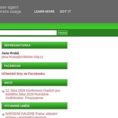
 user-agent
nerate usage
LEARN MORE
GOT IT
ŠÉFREDAKTORKA
Jana Hrubá
jana.hruba@ucitelske-listy.cz
FACEBOOK
Učitelské listy na Facebooku
AKCE
22. října 2026 Konference Úspěch pro
každého žáka 2026 Rozvíjíme.
Vzděláváme. Propojujeme
VÝTVARNÉ UMĚNÍ
NÁRODNÍ GALERIE Praha: aktuální
výstavy + kompletní program