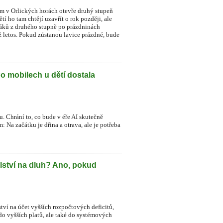
ném v Orlických horách otevře druhý stupeň
í ho tam chtějí uzavřít o rok později, ale
 žáků z druhého stupně po prázdninách
už letos. Pokud zůstanou lavice prázdné, bude
Po mobilech u dětí dostala
. Chrání to, co bude v éře AI skutečně
 Na začátku je dřina a otrava, ale je potřeba
lství na dluh? Ano, pokud
ství na účet vyšších rozpočtových deficitů,
do vyšších platů, ale také do systémových