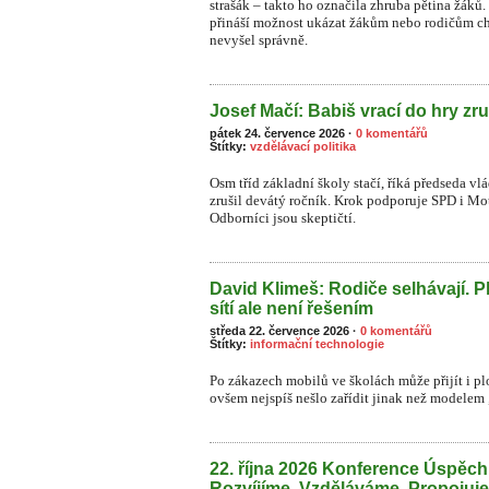
strašák – takto ho označila zhruba pětina žá
přináší možnost ukázat žákům nebo rodičům ch
nevyšel správně.
Josef Mačí: Babiš vrací do hry zru
pátek 24. července 2026
·
0 komentářů
Štítky:
vzdělávací politika
Osm tříd základní školy stačí, říká předseda vl
zrušil devátý ročník. Krok podporuje SPD i Moto
Odborníci jsou skeptičtí.
David Klimeš: Rodiče selhávají. P
sítí ale není řešením
středa 22. července 2026
·
0 komentářů
Štítky:
informační technologie
Po zákazech mobilů ve školách může přijít i plo
ovšem nejspíš nešlo zařídit jinak než modelem „
22. října 2026 Konference Úspěc
Rozvíjíme. Vzděláváme. Propojuj