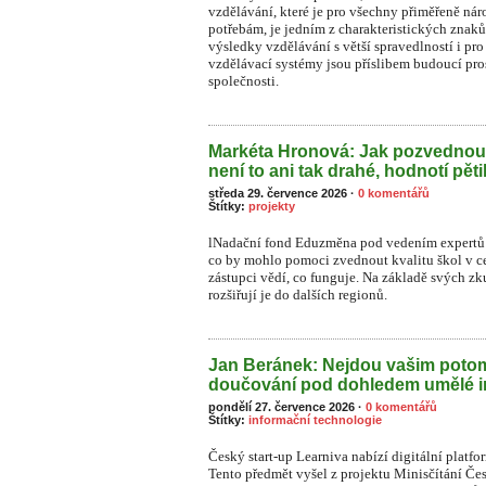
vzdělávání, které je pro všechny přiměřeně n
potřebám, je jedním z charakteristických znaků
výsledky vzdělávání s větší spravedlností i pr
vzdělávací systémy jsou příslibem budoucí pros
společnosti.
Markéta Hronová: Jak pozvednou
není to ani tak drahé, hodnotí pět
středa 29. července 2026
·
0 komentářů
Štítky:
projekty
lNadační fond Eduzměna pod vedením expertů 
co by mohlo pomoci zvednout kvalitu škol v ce
zástupci vědí, co funguje. Na základě svých zk
rozšiřují je do dalších regionů.
Jan Beránek: Nejdou vašim pot
doučování pod dohledem umělé i
pondělí 27. července 2026
·
0 komentářů
Štítky:
informační technologie
Český start-up Learniva nabízí digitální platf
Tento předmět vyšel z projektu Minisčítání Čes