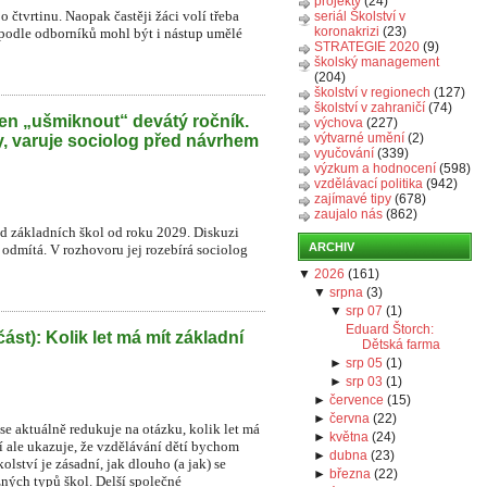
projekty
(24)
o čtvrtinu. Naopak častěji žáci volí třeba
seriál Školství v
koronakrizi
(23)
 podle odborníků mohl být i nástup umělé
STRATEGIE 2020
(9)
školský management
(204)
školství v regionech
(127)
školství v zahraničí
(74)
en „ušmiknout“ devátý ročník.
výchova
(227)
výtvarné umění
(2)
y, varuje sociolog před návrhem
vyučování
(339)
výzkum a hodnocení
(598)
vzdělávací politika
(942)
zajímavé tipy
(678)
zaujalo nás
(862)
íd základních škol od roku 2029. Diskuzi
ARCHIV
r odmítá. V rozhovoru jej rozebírá sociolog
▼
2026
(
161
)
▼
srpna
(
3
)
▼
srp 07
(
1
)
Eduard Štorch:
část): Kolik let má mít základní
Dětská farma
►
srp 05
(
1
)
►
srp 03
(
1
)
►
července
(
15
)
►
června
(
22
)
e aktuálně redukuje na otázku, kolik let má
►
května
(
24
)
í ale ukazuje, že vzdělávání dětí bychom
►
dubna
(
23
)
lství je zásadní, jak dlouho (a jak) se
►
března
(
22
)
zných typů škol. Delší společné