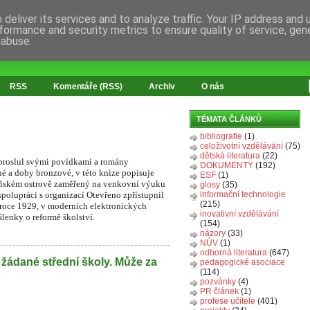
deliver its services and to analyze traffic. Your IP address and
formance and security metrics to ensure quality of service, ge
 abuse.
RSS
Komentáře (RSS)
Archiv
O nás
TÉMATA ČLÁNKŮ
bibliografie
(1)
celoživotní vzdělávání
(75)
dětská literatura
(22)
 proslul svými povídkami a romány
DOKUMENTY
(192)
é a doby bronzové, v této knize popisuje
ESF
(1)
beňském ostrově zaměřený na venkovní výuku
glosy
(35)
spolupráci s organizací Otevřeno zpřístupnil
informační technologie
(215)
 roce 1929, v moderních elektronických
inovativní vzdělávání
lenky o reformě školství.
(154)
názory
(33)
NÚV
(1)
odborná literatura
(647)
 žádané střední školy. Může za
pedagogické asociace
(114)
pozvánky
(4)
PR článek
(1)
profese učitele
(401)