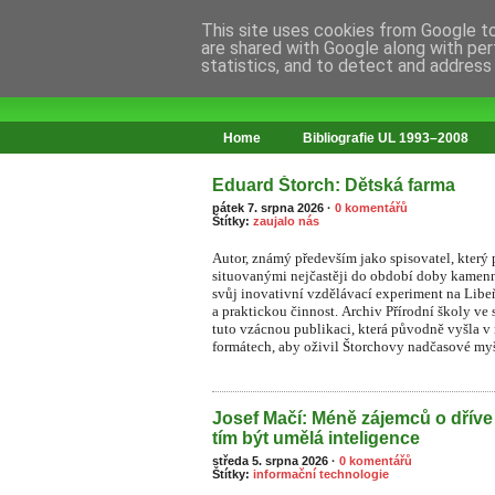
This site uses cookies from Google to 
are shared with Google along with per
statistics, and to detect and address
web o změnách ve vzdělávání
Home
Bibliografie UL 1993–2008
Eduard Štorch: Dětská farma
pátek 7. srpna 2026
·
0 komentářů
Štítky:
zaujalo nás
Autor, známý především jako spisovatel, který
situovanými nejčastěji do období doby kamenn
svůj inovativní vzdělávací experiment na Li
a praktickou činnost. Archiv Přírodní školy ve 
tuto vzácnou publikaci, která původně vyšla v
formátech, aby oživil Štorchovy nadčasové myš
Josef Mačí: Méně zájemců o dříve
tím být umělá inteligence
středa 5. srpna 2026
·
0 komentářů
Štítky:
informační technologie