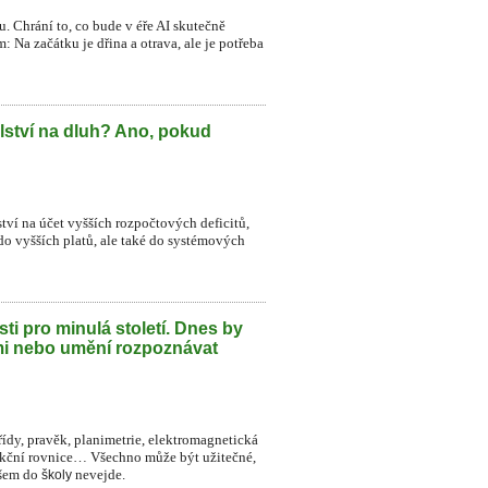
. Chrání to, co bude v éře AI skutečně
 Na začátku je dřina a otrava, ale je potřeba
lství na dluh? Ano, pokud
ství na účet vyšších rozpočtových deficitů,
do vyšších platů, ale také do systémových
ti pro minulá století. Dnes by
mi nebo umění rozpoznávat
řídy, pravěk, planimetrie, elektromagnetická
dukční rovnice… Všechno může být užitečné,
všem do
nevejde.
školy