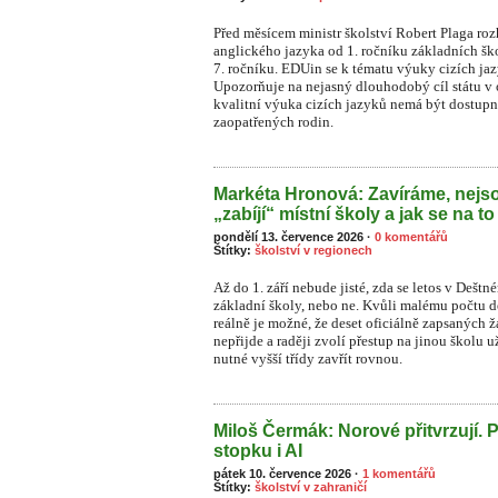
Před měsícem ministr školství Robert Plaga ro
anglického jazyka od 1. ročníku základních šk
7. ročníku. EDUin se k tématu výuky cizích ja
Upozorňuje na nejasný dlouhodobý cíl státu v o
kvalitní výuka cizích jazyků nemá být dostupn
zaopatřených rodin.
Markéta Hronová: Zavíráme, nejso
„zabíjí“ místní školy a jak se na to
pondělí 13. července 2026
·
0 komentářů
Štítky:
školství v regionech
Až do 1. září nebude jisté, zda se letos v Dešt
základní školy, nebo ne. Kvůli malému počtu dět
reálně je možné, že deset oficiálně zapsaných
nepřijde a raději zvolí přestup na jinou školu 
nutné vyšší třídy zavřít rovnou.
Miloš Čermák: Norové přitvrzují. 
stopku i AI
pátek 10. července 2026
·
1 komentářů
Štítky:
školství v zahraničí