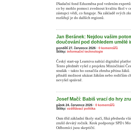
lNadační fond Eduzměna pod vedením expertů 
co by mohlo pomoci zvednout kvalitu škol v ce
zástupci vědí, co funguje. Na základě svých zk
rozšiřují je do dalších regionů.
Jan Beránek: Nejdou vašim pot
doučování pod dohledem umělé i
pondělí 27. července 2026
·
0 komentářů
Štítky:
informační technologie
Český start-up Learniva nabízí digitální platf
Tento předmět vyšel z projektu Minisčítání Čes
strašák – takto ho označila zhruba pětina žá
přináší možnost ukázat žákům nebo rodičům ch
nevyšel správně.
Josef Mačí: Babiš vrací do hry zru
pátek 24. července 2026
·
0 komentářů
Štítky:
vzdělávací politika
Osm tříd základní školy stačí, říká předseda vl
zrušil devátý ročník. Krok podporuje SPD i Moto
Odborníci jsou skeptičtí.