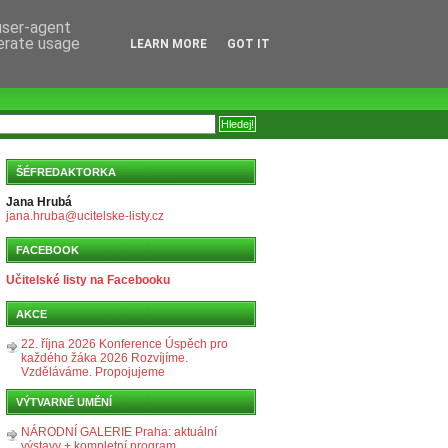
 user-agent
nerate usage
LEARN MORE
GOT IT
ŠÉFREDAKTORKA
Jana Hrubá
jana.hruba@ucitelske-listy.cz
FACEBOOK
Učitelské listy na Facebooku
AKCE
22. října 2026 Konference Úspěch pro
každého žáka 2026 Rozvíjíme.
Vzděláváme. Propojujeme
VÝTVARNÉ UMĚNÍ
NÁRODNÍ GALERIE Praha: aktuální
výstavy + kompletní program