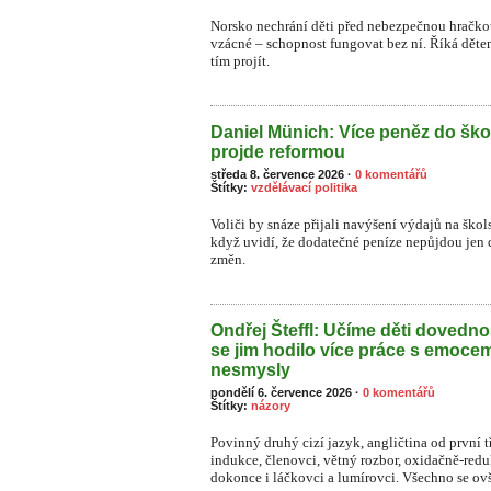
Norsko nechrání děti před nebezpečnou hračkou
vzácné – schopnost fungovat bez ní. Říká dětem:
tím projít.
Daniel Münich: Více peněz do ško
projde reformou
středa 8. července 2026
·
0 komentářů
Štítky:
vzdělávací politika
Voliči by snáze přijali navýšení výdajů na škol
když uvidí, že dodatečné peníze nepůjdou jen 
změn.
Ondřej Šteffl: Učíme děti dovednos
se jim hodilo více práce s emoce
nesmysly
pondělí 6. července 2026
·
0 komentářů
Štítky:
názory
Povinný druhý cizí jazyk, angličtina od první t
indukce, členovci, větný rozbor, oxidačně-re
dokonce i láčkovci a lumírovci. Všechno se o