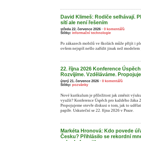
David Klimeš: Rodiče selhávají. P
sítí ale není řešením
středa 22. července 2026
·
0 komentářů
Štítky:
informační technologie
Po zákazech mobilů ve školách může přijít i plo
ovšem nejspíš nešlo zařídit jinak než modelem „
22. října 2026 Konference Úspěc
Rozvíjíme. Vzděláváme. Propojuj
úterý 21. července 2026
·
0 komentářů
Štítky:
pozvánky
Nové kurikulum je příležitost jak změnit výuk
využít? Konference Úspěch pro každého žáka 
Propojujeme otevře diskusi o tom, jak to uděla
papíře. Uskuteční se 22. října 2026 v Praze.
Markéta Hronová: Kdo povede úřa
Česku? Přihlásilo se rekordní mn