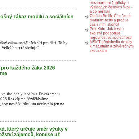
mezinárodní žebříčky o
výsledcích českých škol –
a co neříkají
Oldřich Botlík: Čím škodí
lošný zákaz mobilů a sociálních
maturitní testy a proč je
čas s nimi skončit
Petr Kain: Jak české
školství podporuje
nerovnost ve společnosti
MŠMT představilo detaily
šný zákaz sociálních sítí pro děti. To by
k maturitám a závěrečným
Velký bratr tě sleduje“.
zkouškám
h pro každého žáka 2026
eme
u ve školách k lepšímu. Dokážeme ji
2026 Rozvíjíme. Vzděláváme.
t, aby nové kurikulum nezůstalo jen na
d, který určuje směr výuky v
ožství zájemců, komise už