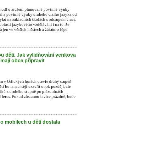
zhodl o zrušení plánované povinné výuky
ol a povinné výuky druhého cizího jazyka od
zyků na základních školách s odstupem vrací.
blasti jazykového vzdělávání i na to, že
á jen ve větších městech a žákům z lépe
u děti. Jak vylidňování venkova
 mají obce připravit
ném v Orlických horách otevře druhý stupeň
í ho tam chtějí uzavřít o rok později, ale
 žáků z druhého stupně po prázdninách
už letos. Pokud zůstanou lavice prázdné, bude
Po mobilech u dětí dostala