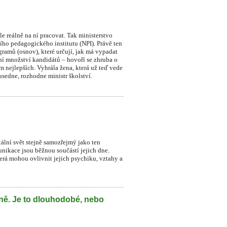
le reálně na ní pracovat. Tak ministerstvo
ního pedagogického institutu (NPI). Právě ten
ramů (osnov), které určují, jak má vypadat
dní množství kandidátů – hovoří se zhruba o
sm nejlepších. Vyhrála žena, která už teď vede
sedne, rozhodne ministr školství.
itální svět stejně samozřejmý jako ten
munikace jsou běžnou součástí jejich dne.
která mohou ovlivnit jejich psychiku, vztahy a
lně. Je to dlouhodobé, nebo