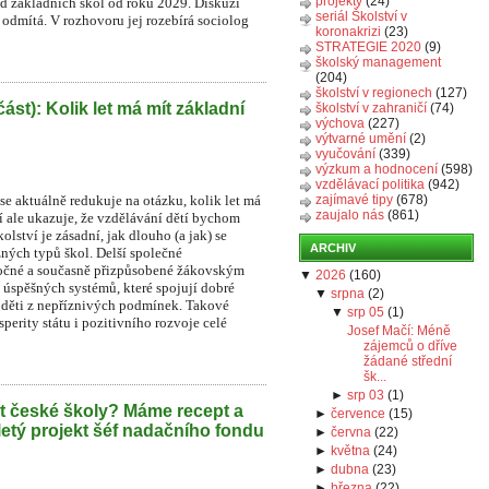
projekty
(24)
íd základních škol od roku 2029. Diskuzi
seriál Školství v
r odmítá. V rozhovoru jej rozebírá sociolog
koronakrizi
(23)
STRATEGIE 2020
(9)
školský management
(204)
školství v regionech
(127)
část): Kolik let má mít základní
školství v zahraničí
(74)
výchova
(227)
výtvarné umění
(2)
vyučování
(339)
výzkum a hodnocení
(598)
vzdělávací politika
(942)
e aktuálně redukuje na otázku, kolik let má
zajímavé tipy
(678)
zaujalo nás
(861)
í ale ukazuje, že vzdělávání dětí bychom
lství je zásadní, jak dlouho (a jak) se
ARCHIV
zných typů škol. Delší společné
áročné a současně přizpůsobené žákovským
▼
2026
(
160
)
 úspěšných systémů, které spojují dobré
▼
srpna
(
2
)
o děti z nepříznivých podmínek. Takové
▼
srp 05
(
1
)
perity státu i pozitivního rozvoje celé
Josef Mačí: Méně
zájemců o dříve
žádané střední
šk...
►
srp 03
(
1
)
t české školy? Máme recept a
►
července
(
15
)
iletý projekt šéf nadačního fondu
►
června
(
22
)
►
května
(
24
)
►
dubna
(
23
)
►
března
(
22
)