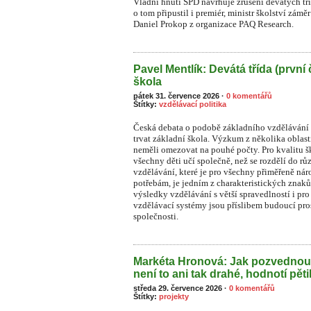
Vládní hnutí SPD navrhuje zrušení devátých tř
o tom připustil i premiér, ministr školství zámě
Daniel Prokop z organizace PAQ Research.
Pavel Mentlík: Devátá třída (první 
škola
pátek 31. července 2026
·
0 komentářů
Štítky:
vzdělávací politika
Česká debata o podobě základního vzdělávání s
trvat základní škola. Výzkum z několika oblast
neměli omezovat na pouhé počty. Pro kvalitu ško
všechny děti učí společně, než se rozdělí do rů
vzdělávání, které je pro všechny přiměřeně n
potřebám, je jedním z charakteristických znaků
výsledky vzdělávání s větší spravedlností i pr
vzdělávací systémy jsou příslibem budoucí pros
společnosti.
Markéta Hronová: Jak pozvednou
není to ani tak drahé, hodnotí pět
středa 29. července 2026
·
0 komentářů
Štítky:
projekty