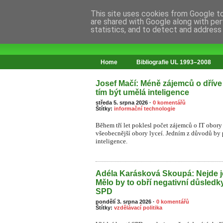
This site uses cookies from Google to 
are shared with Google along with per
statistics, and to detect and address
web o změnách ve vzdělávání
Home
Bibliografie UL 1993–2008
Josef Mačí: Méně zájemců o dříve
tím být umělá inteligence
středa 5. srpna 2026
·
0 komentářů
Štítky:
informační technologie
Během tří let poklesl počet zájemců o IT obory 
všeobecnější obory lyceí. Jedním z důvodů by
inteligence.
Adéla Karásková Skoupá: Nejde j
Mělo by to obří negativní důsledk
SPD
pondělí 3. srpna 2026
·
0 komentářů
Štítky:
vzdělávací politika