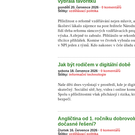
vybrala favoritku
pondělí 20. července 2026
·
0 komentářů
Štítky:
vzdělávací politika
Příležitost o reformě vzdělávání nejen mluvit, a
školství lákalo zájemce na post ředitele Národ
řídí třeba reformu rámcových vzdělávacích prog
výuka. A zřejmě to zabralo. Přihlásilo se rekor
třicítce přihlášek. Komise ve čtvrtek vybrala o
v NPI jeden z týmů. Kdo nakonec v čele úřadu u
Jak být rodičem v digitální době
sobota 18. července 2026
·
0 komentářů
Štítky:
informační technologie
Naše děti dnes vyrůstají v prostředí, kde je dig
skutečný. Sociální sítě, hry, videa i online ko
S
polu s příležitostmi však přicházejí i rizika, 
bezpečí.
Angličtina od 1. ročníku dobrovo
dočasné řešení?
čtvrtek 16. července 2026
·
0 komentářů
Štítky:
vzdělávací politika