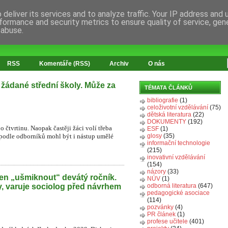
deliver its services and to analyze traffic. Your IP address and
formance and security metrics to ensure quality of service, ge
 abuse.
RSS
Komentáře (RSS)
Archiv
O nás
 žádané střední školy. Může za
TÉMATA ČLÁNKŮ
bibliografie
(1)
celoživotní vzdělávání
(75)
dětská literatura
(22)
DOKUMENTY
(192)
o čtvrtinu. Naopak častěji žáci volí třeba
ESF
(1)
 podle odborníků mohl být i nástup umělé
glosy
(35)
informační technologie
(215)
inovativní vzdělávání
(154)
názory
(33)
en „ušmiknout“ devátý ročník.
NÚV
(1)
y, varuje sociolog před návrhem
odborná literatura
(647)
pedagogické asociace
(114)
pozvánky
(4)
PR článek
(1)
profese učitele
(401)