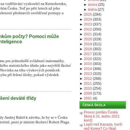
na vzdělávání vyzkoušel na Kutnohorsku,
►
února
(
25
)
lém Česku. Teď po pěti letech už jeho
►
ledna
(
27
)
ušeností představili osvědčené postupy a
►
2025
(
294
)
►
2024
(
303
)
►
2023
(
337
)
►
2022
(
350
)
►
2021
(
314
)
omkům počty? Pomoci může
►
2020
(
319
)
nteligence
►
2019
(
311
)
►
2018
(
302
)
►
2017
(
313
)
►
2016
(
322
)
ormu pro jednodušší zvládnutí matematiky.
►
2015
(
303
)
kého statistického úřadu jako největší školní
►
2014
(
306
)
ků. Novinka na trhu výukových pomůcek
►
2013
(
310
)
ybu při řešení úlohy, pokud výsledek
►
2012
(
266
)
►
2011
(
255
)
►
2010
(
254
)
►
2009
(
173
)
šení deváté třídy
►
2001
(
4
)
ČESKÁ ŠKOLA
Provoz portálu Česká
škola k 31. lednu 2021
ády Andrej Babiš k návrhu, že by se v Česku
končí
risté, proti je ministr školství Robert Plaga.
Lepší než Kanada, horší
než Korea? Co říkají