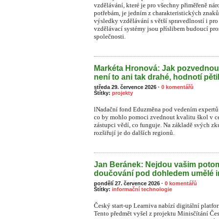
vzdělávání, které je pro všechny přiměřeně n
potřebám, je jedním z charakteristických znaků
výsledky vzdělávání s větší spravedlností i pr
vzdělávací systémy jsou příslibem budoucí pros
společnosti.
Markéta Hronová: Jak pozvednou
není to ani tak drahé, hodnotí pět
středa 29. července 2026
·
0 komentářů
Štítky:
projekty
lNadační fond Eduzměna pod vedením expertů 
co by mohlo pomoci zvednout kvalitu škol v ce
zástupci vědí, co funguje. Na základě svých zk
rozšiřují je do dalších regionů.
Jan Beránek: Nejdou vašim pot
doučování pod dohledem umělé i
pondělí 27. července 2026
·
0 komentářů
Štítky:
informační technologie
Český start-up Learniva nabízí digitální platf
Tento předmět vyšel z projektu Minisčítání Čes