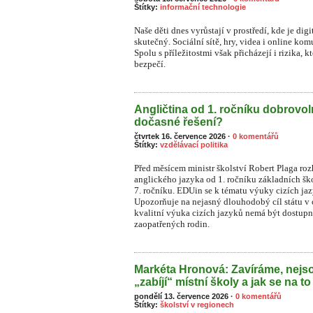
Štítky:
informační technologie
Naše děti dnes vyrůstají v prostředí, kde je dig
skutečný. Sociální sítě, hry, videa i online ko
S
polu s příležitostmi však přicházejí i rizika, 
bezpečí.
Angličtina od 1. ročníku dobrovo
dočasné řešení?
čtvrtek 16. července 2026
·
0 komentářů
Štítky:
vzdělávací politika
Před měsícem ministr školství Robert Plaga ro
anglického jazyka od 1. ročníku základních šk
7. ročníku. EDUin se k tématu výuky cizích ja
Upozorňuje na nejasný dlouhodobý cíl státu v o
kvalitní výuka cizích jazyků nemá být dostupn
zaopatřených rodin.
Markéta Hronová: Zavíráme, nejso
„zabíjí“ místní školy a jak se na to
pondělí 13. července 2026
·
0 komentářů
Štítky:
školství v regionech