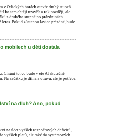
ném v Orlických horách otevře druhý stupeň
í ho tam chtějí uzavřít o rok později, ale
 žáků z druhého stupně po prázdninách
už letos. Pokud zůstanou lavice prázdné, bude
Po mobilech u dětí dostala
. Chrání to, co bude v éře AI skutečně
 Na začátku je dřina a otrava, ale je potřeba
lství na dluh? Ano, pokud
ství na účet vyšších rozpočtových deficitů,
do vyšších platů, ale také do systémových