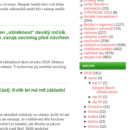
projekty
(24)
o čtvrtinu. Naopak častěji žáci volí třeba
seriál Školství v
koronakrizi
(23)
 podle odborníků mohl být i nástup umělé
STRATEGIE 2020
(9)
školský management
(204)
školství v regionech
(127)
školství v zahraničí
(74)
en „ušmiknout“ devátý ročník.
výchova
(227)
výtvarné umění
(2)
y, varuje sociolog před návrhem
vyučování
(339)
výzkum a hodnocení
(598)
vzdělávací politika
(942)
zajímavé tipy
(678)
zaujalo nás
(862)
íd základních škol od roku 2029. Diskuzi
ARCHIV
r odmítá. V rozhovoru jej rozebírá sociolog
▼
2026
(
161
)
▼
srpna
(
3
)
▼
srp 07
(
1
)
Eduard Štorch:
část): Kolik let má mít základní
Dětská farma
►
srp 05
(
1
)
►
srp 03
(
1
)
►
července
(
15
)
►
června
(
22
)
e aktuálně redukuje na otázku, kolik let má
►
května
(
24
)
í ale ukazuje, že vzdělávání dětí bychom
►
dubna
(
23
)
lství je zásadní, jak dlouho (a jak) se
►
března
(
22
)
zných typů škol. Delší společné