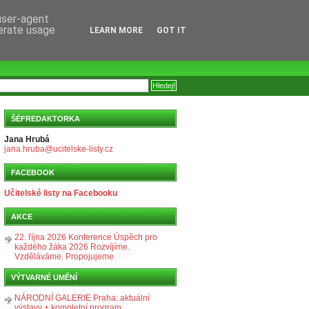
 user-agent
nerate usage
LEARN MORE
GOT IT
ŠÉFREDAKTORKA
Jana Hrubá
jana.hruba@ucitelske-listy.cz
FACEBOOK
Učitelské listy na Facebooku
AKCE
22. října 2026 Konference Úspěch pro
každého žáka 2026 Rozvíjíme.
Vzděláváme. Propojujeme
VÝTVARNÉ UMĚNÍ
NÁRODNÍ GALERIE Praha: aktuální
výstavy + kompletní program