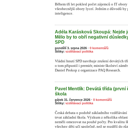
Během tří let poklesl počet zájemců o IT obory 
všeobecnější obory lyceí. Jedním z důvodů by
inteligence.
Adéla Karásková Skoupá: Nejde j
Mělo by to obří negativní důsledk
SPD
pondělí 3. srpna 2026
·
0 komentářů
Štítky:
vzdělávací politika
Vládní hnutí SPD navrhuje zrušení devátých tř
o tom připustil i premiér, ministr školství zámě
Daniel Prokop z organizace PAQ Research.
Pavel Mentlík: Devátá třída (první 
škola
pátek 31. července 2026
·
0 komentářů
Štítky:
vzdělávací politika
Česká debata o podobě základního vzdělávání s
trvat základní škola. Výzkum z několika oblast
neměli omezovat na pouhé počty. Pro kvalitu ško
všechny děti učí společně, než se rozdělí do rů