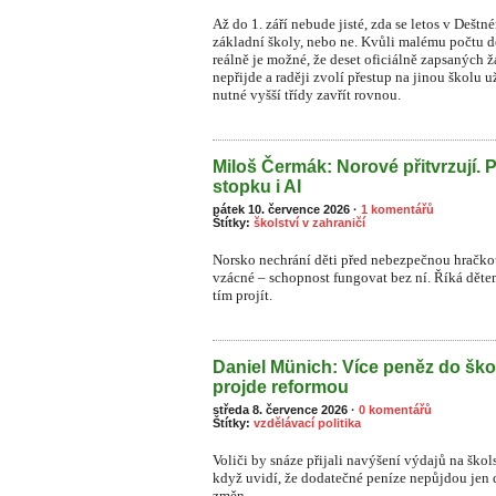
Až do 1. září nebude jisté, zda se letos v Dešt
základní školy, nebo ne. Kvůli malému počtu dět
reálně je možné, že deset oficiálně zapsaných
nepřijde a raději zvolí přestup na jinou školu 
nutné vyšší třídy zavřít rovnou.
Miloš Čermák: Norové přitvrzují. 
stopku i AI
pátek 10. července 2026
·
1 komentářů
Štítky:
školství v zahraničí
Norsko nechrání děti před nebezpečnou hračkou
vzácné – schopnost fungovat bez ní. Říká dětem:
tím projít.
Daniel Münich: Více peněz do ško
projde reformou
středa 8. července 2026
·
0 komentářů
Štítky:
vzdělávací politika
Voliči by snáze přijali navýšení výdajů na škol
když uvidí, že dodatečné peníze nepůjdou jen 
změn.