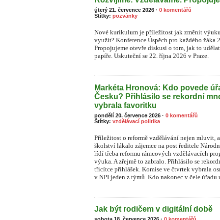
úterý 21. července 2026
·
0 komentářů
Štítky:
pozvánky
Nové kurikulum je příležitost jak změnit výuk
využít? Konference Úspěch pro každého žáka 
Propojujeme otevře diskusi o tom, jak to uděla
papíře. Uskuteční se 22. října 2026 v Praze.
Markéta Hronová: Kdo povede úřa
Česku? Přihlásilo se rekordní mn
vybrala favoritku
pondělí 20. července 2026
·
0 komentářů
Štítky:
vzdělávací politika
Příležitost o reformě vzdělávání nejen mluvit, a
školství lákalo zájemce na post ředitele Národ
řídí třeba reformu rámcových vzdělávacích prog
výuka. A zřejmě to zabralo. Přihlásilo se rekor
třicítce přihlášek. Komise ve čtvrtek vybrala o
v NPI jeden z týmů. Kdo nakonec v čele úřadu u
Jak být rodičem v digitální době
sobota 18. července 2026
·
0 komentářů