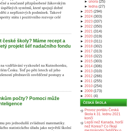
►
února
(
25
)
áročné a současně přizpůsobené žákovským
►
ledna
(
27
)
 úspěšných systémů, které spojují dobré
►
2025
(
294
)
o děti z nepříznivých podmínek. Takové
►
2024
(
303
)
perity státu i pozitivního rozvoje celé
►
2023
(
337
)
►
2022
(
350
)
►
2021
(
314
)
►
2020
(
319
)
t české školy? Máme recept a
►
2019
(
311
)
iletý projekt šéf nadačního fondu
►
2018
(
302
)
►
2017
(
313
)
►
2016
(
322
)
►
2015
(
303
)
na vzdělávání vyzkoušel na Kutnohorsku,
►
2014
(
306
)
lém Česku. Teď po pěti letech už jeho
►
2013
(
310
)
ušeností představili osvědčené postupy a
►
2012
(
266
)
►
2011
(
255
)
►
2010
(
254
)
►
2009
(
173
)
►
2001
(
4
)
omkům počty? Pomoci může
ČESKÁ ŠKOLA
nteligence
Provoz portálu Česká
škola k 31. lednu 2021
končí
Lepší než Kanada, horší
ormu pro jednodušší zvládnutí matematiky.
než Korea? Co říkají
kého statistického úřadu jako největší školní
mezinárodní žebříčky o