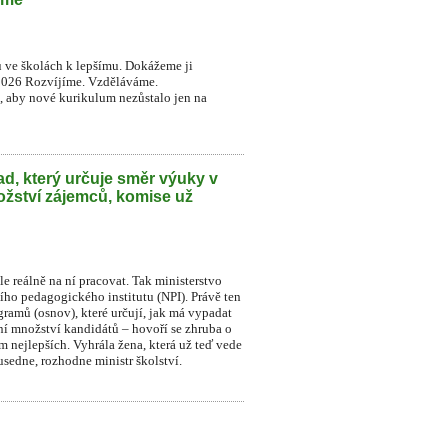
u ve školách k lepšímu. Dokážeme ji
2026 Rozvíjíme. Vzděláváme.
t, aby nové kurikulum nezůstalo jen na
d, který určuje směr výuky v
ožství zájemců, komise už
le reálně na ní pracovat. Tak ministerstvo
ního pedagogického institutu (NPI). Právě ten
ramů (osnov), které určují, jak má vypadat
dní množství kandidátů – hovoří se zhruba o
sm nejlepších. Vyhrála žena, která už teď vede
sedne, rozhodne ministr školství.