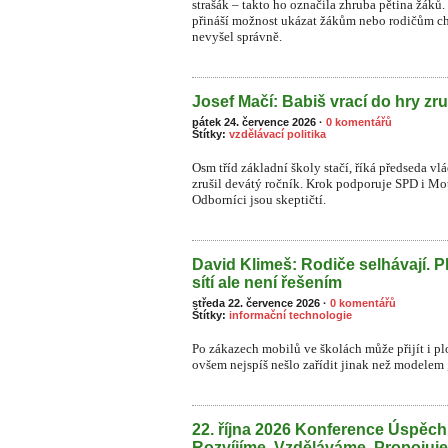
strašák – takto ho označila zhruba pětina žá
přináší možnost ukázat žákům nebo rodičům ch
nevyšel správně.
Josef Mačí: Babiš vrací do hry zru
pátek 24. července 2026
·
0 komentářů
Štítky:
vzdělávací politika
Osm tříd základní školy stačí, říká předseda vl
zrušil devátý ročník. Krok podporuje SPD i Moto
Odborníci jsou skeptičtí.
David Klimeš: Rodiče selhávají. P
sítí ale není řešením
středa 22. července 2026
·
0 komentářů
Štítky:
informační technologie
Po zákazech mobilů ve školách může přijít i plo
ovšem nejspíš nešlo zařídit jinak než modelem „
22. října 2026 Konference Úspěc
Rozvíjíme. Vzděláváme. Propojuj