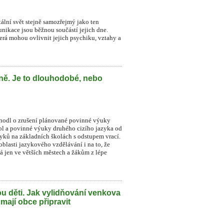
itální svět stejně samozřejmý jako ten
munikace jsou běžnou součástí jejich dne.
která mohou ovlivnit jejich psychiku, vztahy a
lně. Je to dlouhodobé, nebo
zhodl o zrušení plánované povinné výuky
ol a povinné výuky druhého cizího jazyka od
zyků na základních školách s odstupem vrací.
blasti jazykového vzdělávání i na to, že
á jen ve větších městech a žákům z lépe
u děti. Jak vylidňování venkova
 mají obce připravit