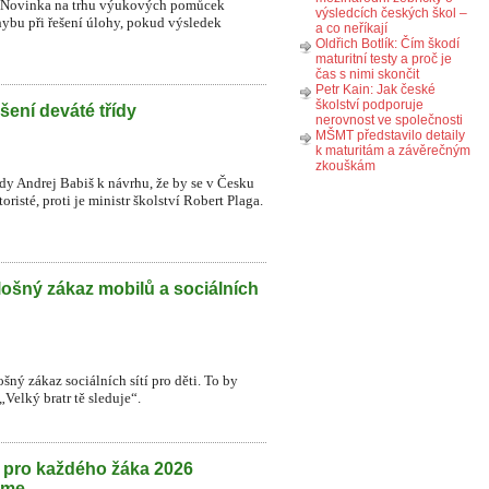
ků. Novinka na trhu výukových pomůcek
výsledcích českých škol –
ybu při řešení úlohy, pokud výsledek
a co neříkají
Oldřich Botlík: Čím škodí
maturitní testy a proč je
čas s nimi skončit
Petr Kain: Jak české
školství podporuje
šení deváté třídy
nerovnost ve společnosti
MŠMT představilo detaily
k maturitám a závěrečným
zkouškám
ády Andrej Babiš k návrhu, že by se v Česku
risté, proti je ministr školství Robert Plaga.
lošný zákaz mobilů a sociálních
šný zákaz sociálních sítí pro děti. To by
Velký bratr tě sleduje“.
h pro každého žáka 2026
eme