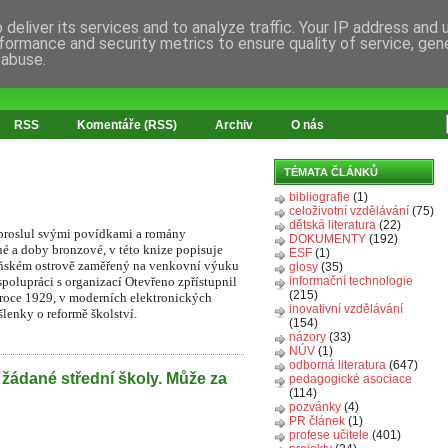
deliver its services and to analyze traffic. Your IP address and
formance and security metrics to ensure quality of service, ge
 abuse.
RSS
Komentáře (RSS)
Archiv
O nás
TÉMATA ČLÁNKŮ
bibliografie
(1)
celoživotní vzdělávání
(75)
dětská literatura
(22)
 proslul svými povídkami a romány
DOKUMENTY
(192)
é a doby bronzové, v této knize popisuje
ESF
(1)
beňském ostrově zaměřený na venkovní výuku
glosy
(35)
spolupráci s organizací Otevřeno zpřístupnil
informační technologie
(215)
 roce 1929, v moderních elektronických
inovativní vzdělávání
lenky o reformě školství.
(154)
názory
(33)
NÚV
(1)
odborná literatura
(647)
 žádané střední školy. Může za
pedagogické asociace
(114)
pozvánky
(4)
PR článek
(1)
profese učitele
(401)