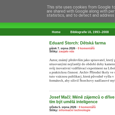
This site uses cookies from Google to 
are shared with Google along with per
statistics, and to detect and address
web o změnách ve vzdělávání
Home
Bibliografie UL 1993–2008
Eduard Štorch: Dětská farma
pátek 7. srpna 2026
·
0 komentářů
Štítky:
zaujalo nás
Autor, známý především jako spisovatel, který
situovanými nejčastěji do období doby kamenn
svůj inovativní vzdělávací experiment na Li
a praktickou činnost. Archiv Přírodní školy ve 
tuto vzácnou publikaci, která původně vyšla v
formátech, aby oživil Štorchovy nadčasové myš
Josef Mačí: Méně zájemců o dříve
tím být umělá inteligence
středa 5. srpna 2026
·
0 komentářů
Štítky:
informační technologie