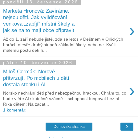
pondělí 13. července 2026
Markéta Hronová: Zavíráme,
nejsou děti. Jak vylidňování
›
venkova „zabíjí“ místní školy a
jak se na to mají obce připravit
Až do 1. září nebude jisté, zda se letos v Deštném v Orlických
horách otevře druhý stupeň základní školy, nebo ne. Kvůli
malému počtu dětí h...
pátek 10. července 2026
Miloš Čermák: Norové
přitvrzují. Po mobilech u dětí
›
dostala stopku i AI
Norsko nechrání děti před nebezpečnou hračkou. Chrání to, co
bude v éře AI skutečně vzácné – schopnost fungovat bez ní.
Říká dětem: Na začát...
1 komentář:
›
Domovská stránka