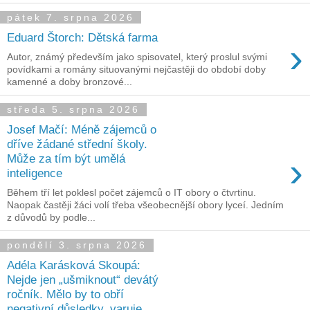
pátek 7. srpna 2026
Eduard Štorch: Dětská farma
›
Autor, známý především jako spisovatel, který proslul svými
povídkami a romány situovanými nejčastěji do období doby
kamenné a doby bronzové...
středa 5. srpna 2026
Josef Mačí: Méně zájemců o
dříve žádané střední školy.
›
Může za tím být umělá
inteligence
Během tří let poklesl počet zájemců o IT obory o čtvrtinu.
Naopak častěji žáci volí třeba všeobecnější obory lyceí. Jedním
z důvodů by podle...
pondělí 3. srpna 2026
Adéla Karásková Skoupá:
Nejde jen „ušmiknout“ devátý
ročník. Mělo by to obří
negativní důsledky, varuje