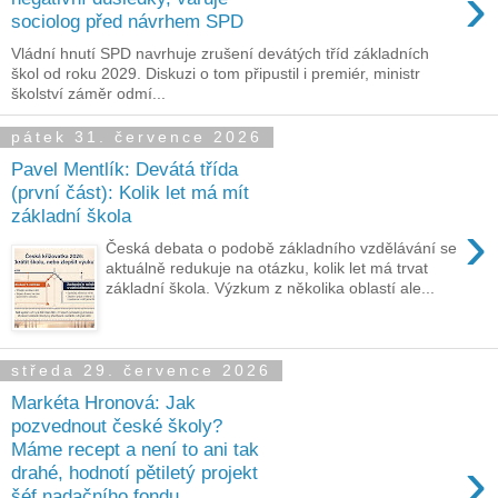
›
sociolog před návrhem SPD
Vládní hnutí SPD navrhuje zrušení devátých tříd základních
škol od roku 2029. Diskuzi o tom připustil i premiér, ministr
školství záměr odmí...
pátek 31. července 2026
Pavel Mentlík: Devátá třída
(první část): Kolik let má mít
základní škola
›
Česká debata o podobě základního vzdělávání se
aktuálně redukuje na otázku, kolik let má trvat
základní škola. Výzkum z několika oblastí ale...
středa 29. července 2026
Markéta Hronová: Jak
pozvednout české školy?
Máme recept a není to ani tak
›
drahé, hodnotí pětiletý projekt
šéf nadačního fondu