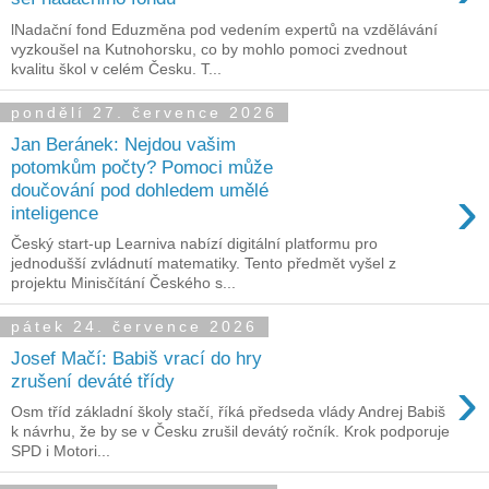
lNadační fond Eduzměna pod vedením expertů na vzdělávání
vyzkoušel na Kutnohorsku, co by mohlo pomoci zvednout
kvalitu škol v celém Česku. T...
pondělí 27. července 2026
Jan Beránek: Nejdou vašim
potomkům počty? Pomoci může
›
doučování pod dohledem umělé
inteligence
Český start-up Learniva nabízí digitální platformu pro
jednodušší zvládnutí matematiky. Tento předmět vyšel z
projektu Minisčítání Českého s...
pátek 24. července 2026
Josef Mačí: Babiš vrací do hry
›
zrušení deváté třídy
Osm tříd základní školy stačí, říká předseda vlády Andrej Babiš
k návrhu, že by se v Česku zrušil devátý ročník. Krok podporuje
SPD i Motori...