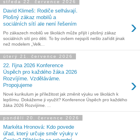
středa 22. července 2026
David Klimeš: Rodiče selhávají.
Plošný zákaz mobilů a
›
sociálních sítí ale není řešením
Po zákazech mobilů ve školách může přijít i plošný zákaz
sociálních sítí pro děti. To by ovšem nejspíš nešlo zařídit jinak
než modelem „Velk...
úterý 21. července 2026
22. října 2026 Konference
Úspěch pro každého žáka 2026
›
Rozvíjíme. Vzděláváme.
Propojujeme
Nové kurikulum je příležitost jak změnit výuku ve školách k
lepšímu. Dokážeme ji využít? Konference Úspěch pro každého
žáka 2026 Rozvíjíme. ...
pondělí 20. července 2026
Markéta Hronová: Kdo povede
úřad, který určuje směr výuky v
Česku? Přihlásilo se rekordní