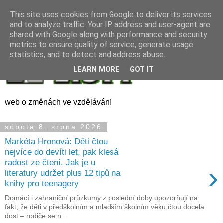
This site uses cookies from Google to deliver its services
and to analyze traffic. Your IP address and user-agent are
shared with Google along with performance and security
metrics to ensure quality of service, generate usage
statistics, and to detect and address abuse.
LEARN MORE
GOT IT
web o změnách ve vzdělávání
sobota 8. srpna 2026
Markéta Hronová: Děti čtou
nejvíce do devíti let, pak klesá
radost ze čtení. Jak je u
›
literatury udržet plus 12 tipů na
knihy pro teenagery
Domácí i zahraniční průzkumy z poslední doby upozorňují na
fakt, že děti v předškolním a mladším školním věku čtou docela
dost – rodiče se n...