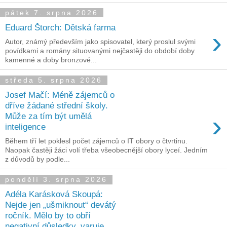
pátek 7. srpna 2026
Eduard Štorch: Dětská farma
›
Autor, známý především jako spisovatel, který proslul svými
povídkami a romány situovanými nejčastěji do období doby
kamenné a doby bronzové...
středa 5. srpna 2026
Josef Mačí: Méně zájemců o
dříve žádané střední školy.
›
Může za tím být umělá
inteligence
Během tří let poklesl počet zájemců o IT obory o čtvrtinu.
Naopak častěji žáci volí třeba všeobecnější obory lyceí. Jedním
z důvodů by podle...
pondělí 3. srpna 2026
Adéla Karásková Skoupá:
Nejde jen „ušmiknout“ devátý
ročník. Mělo by to obří
negativní důsledky, varuje