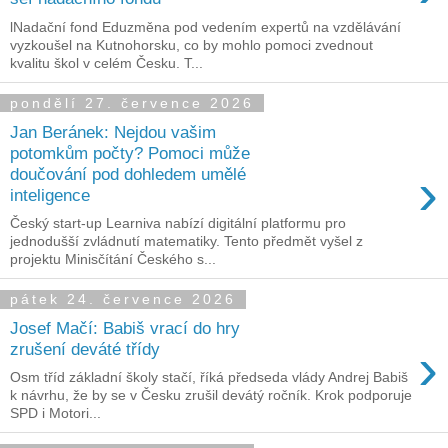
lNadační fond Eduzměna pod vedením expertů na vzdělávání
vyzkoušel na Kutnohorsku, co by mohlo pomoci zvednout
kvalitu škol v celém Česku. T...
pondělí 27. července 2026
Jan Beránek: Nejdou vašim
potomkům počty? Pomoci může
›
doučování pod dohledem umělé
inteligence
Český start-up Learniva nabízí digitální platformu pro
jednodušší zvládnutí matematiky. Tento předmět vyšel z
projektu Minisčítání Českého s...
pátek 24. července 2026
Josef Mačí: Babiš vrací do hry
›
zrušení deváté třídy
Osm tříd základní školy stačí, říká předseda vlády Andrej Babiš
k návrhu, že by se v Česku zrušil devátý ročník. Krok podporuje
SPD i Motori...