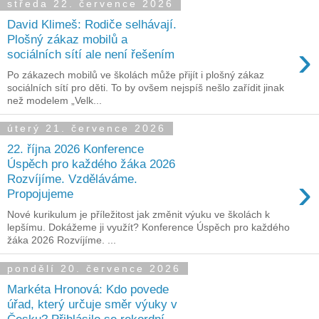
středa 22. července 2026
David Klimeš: Rodiče selhávají.
Plošný zákaz mobilů a
›
sociálních sítí ale není řešením
Po zákazech mobilů ve školách může přijít i plošný zákaz
sociálních sítí pro děti. To by ovšem nejspíš nešlo zařídit jinak
než modelem „Velk...
úterý 21. července 2026
22. října 2026 Konference
Úspěch pro každého žáka 2026
›
Rozvíjíme. Vzděláváme.
Propojujeme
Nové kurikulum je příležitost jak změnit výuku ve školách k
lepšímu. Dokážeme ji využít? Konference Úspěch pro každého
žáka 2026 Rozvíjíme. ...
pondělí 20. července 2026
Markéta Hronová: Kdo povede
úřad, který určuje směr výuky v
Česku? Přihlásilo se rekordní