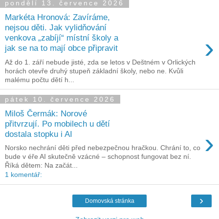
pondělí 13. července 2026
Markéta Hronová: Zavíráme,
nejsou děti. Jak vylidňování
›
venkova „zabíjí“ místní školy a
jak se na to mají obce připravit
Až do 1. září nebude jisté, zda se letos v Deštném v Orlických
horách otevře druhý stupeň základní školy, nebo ne. Kvůli
malému počtu dětí h...
pátek 10. července 2026
Miloš Čermák: Norové
přitvrzují. Po mobilech u dětí
›
dostala stopku i AI
Norsko nechrání děti před nebezpečnou hračkou. Chrání to, co
bude v éře AI skutečně vzácné – schopnost fungovat bez ní.
Říká dětem: Na začát...
1 komentář:
›
Domovská stránka