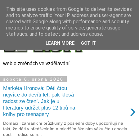
This site uses cookies from Google to deliver its services
and to analyze traffic. Your IP address and user-agent are
shared with Google along with performance and security
metrics to ensure quality of service, generate usage
statistics, and to detect and address abuse.
LEARN MORE
GOT IT
web o změnách ve vzdělávání
sobota 8. srpna 2026
Markéta Hronová: Děti čtou
nejvíce do devíti let, pak klesá
radost ze čtení. Jak je u
›
literatury udržet plus 12 tipů na
knihy pro teenagery
Domácí i zahraniční průzkumy z poslední doby upozorňují na
fakt, že děti v předškolním a mladším školním věku čtou docela
dost – rodiče se n...