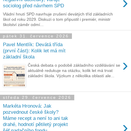
›
sociolog před návrhem SPD
Vládní hnutí SPD navrhuje zrušení devátých tříd základních
škol od roku 2029. Diskuzi o tom připustil i premiér, ministr
školství záměr odmí...
pátek 31. července 2026
Pavel Mentlík: Devátá třída
(první část): Kolik let má mít
základní škola
›
Česká debata o podobě základního vzdělávání se
aktuálně redukuje na otázku, kolik let má trvat
základní škola. Výzkum z několika oblastí ale...
středa 29. července 2026
Markéta Hronová: Jak
pozvednout české školy?
Máme recept a není to ani tak
›
drahé, hodnotí pětiletý projekt
šéf nadačního fondu