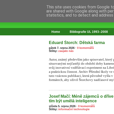
This site uses cookies from Google to 
are shared with Google along with per
statistics, and to detect and address
web o změnách ve vzdělávání
Home
Bibliografie UL 1993–2008
Eduard Štorch: Dětská farma
pátek 7. srpna 2026
·
0 komentářů
Štítky:
zaujalo nás
Autor, známý především jako spisovatel, který
situovanými nejčastěji do období doby kamenn
svůj inovativní vzdělávací experiment na Li
a praktickou činnost. Archiv Přírodní školy ve 
tuto vzácnou publikaci, která původně vyšla v
formátech, aby oživil Štorchovy nadčasové myš
Josef Mačí: Méně zájemců o dříve
tím být umělá inteligence
středa 5. srpna 2026
·
0 komentářů
Štítky:
informační technologie