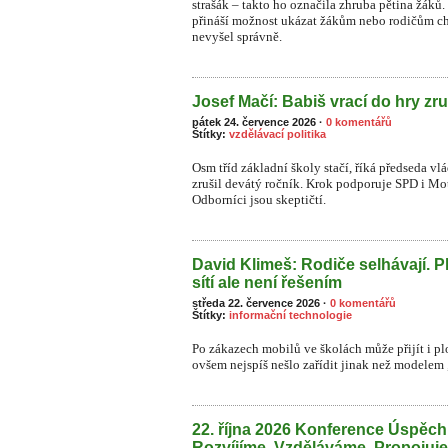
strašák – takto ho označila zhruba pětina žá
přináší možnost ukázat žákům nebo rodičům ch
nevyšel správně.
Josef Mačí: Babiš vrací do hry zru
pátek 24. července 2026
·
0 komentářů
Štítky:
vzdělávací politika
Osm tříd základní školy stačí, říká předseda vl
zrušil devátý ročník. Krok podporuje SPD i Moto
Odborníci jsou skeptičtí.
David Klimeš: Rodiče selhávají. P
sítí ale není řešením
středa 22. července 2026
·
0 komentářů
Štítky:
informační technologie
Po zákazech mobilů ve školách může přijít i plo
ovšem nejspíš nešlo zařídit jinak než modelem „
22. října 2026 Konference Úspěc
Rozvíjíme. Vzděláváme. Propojuj