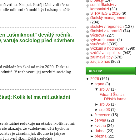
projekty
(24)
o čtvrtinu. Naopak častěji žáci volí třeba
seriál Školství v
koronakrizi
(23)
 podle odborníků mohl být i nástup umělé
STRATEGIE 2020
(9)
školský management
(204)
školství v regionech
(127)
školství v zahraničí
(74)
en „ušmiknout“ devátý ročník.
výchova
(227)
výtvarné umění
(2)
y, varuje sociolog před návrhem
vyučování
(339)
výzkum a hodnocení
(598)
vzdělávací politika
(942)
zajímavé tipy
(678)
zaujalo nás
(862)
íd základních škol od roku 2029. Diskuzi
ARCHIV
r odmítá. V rozhovoru jej rozebírá sociolog
▼
2026
(
161
)
▼
srpna
(
3
)
▼
srp 07
(
1
)
Eduard Štorch:
část): Kolik let má mít základní
Dětská farma
►
srp 05
(
1
)
►
srp 03
(
1
)
►
července
(
15
)
►
června
(
22
)
e aktuálně redukuje na otázku, kolik let má
►
května
(
24
)
í ale ukazuje, že vzdělávání dětí bychom
►
dubna
(
23
)
lství je zásadní, jak dlouho (a jak) se
►
března
(
22
)
zných typů škol. Delší společné