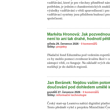
vzdělávání, které je pro všechny přiměřeně n
potřebám, je jedním z charakteristických znaků
výsledky vzdělávání s větší spravedlností i pr
vzdělávací systémy jsou příslibem budoucí pros
společnosti.
Markéta Hronová: Jak pozvednou
není to ani tak drahé, hodnotí pět
středa 29. července 2026
·
0 komentářů
Štítky:
projekty
lNadační fond Eduzměna pod vedením expertů 
co by mohlo pomoci zvednout kvalitu škol v ce
zástupci vědí, co funguje. Na základě svých zk
rozšiřují je do dalších regionů.
Jan Beránek: Nejdou vašim pot
doučování pod dohledem umělé i
pondělí 27. července 2026
·
0 komentářů
Štítky:
informační technologie
Český start-up Learniva nabízí digitální platf
Tento předmět vyšel z projektu Minisčítání Čes