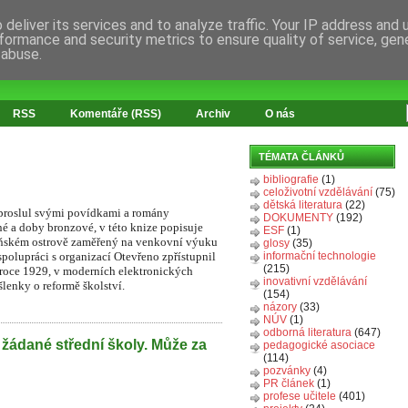
deliver its services and to analyze traffic. Your IP address and
formance and security metrics to ensure quality of service, ge
 abuse.
RSS
Komentáře (RSS)
Archiv
O nás
TÉMATA ČLÁNKŮ
bibliografie
(1)
celoživotní vzdělávání
(75)
dětská literatura
(22)
 proslul svými povídkami a romány
DOKUMENTY
(192)
é a doby bronzové, v této knize popisuje
ESF
(1)
beňském ostrově zaměřený na venkovní výuku
glosy
(35)
spolupráci s organizací Otevřeno zpřístupnil
informační technologie
(215)
 roce 1929, v moderních elektronických
inovativní vzdělávání
lenky o reformě školství.
(154)
názory
(33)
NÚV
(1)
odborná literatura
(647)
 žádané střední školy. Může za
pedagogické asociace
(114)
pozvánky
(4)
PR článek
(1)
profese učitele
(401)