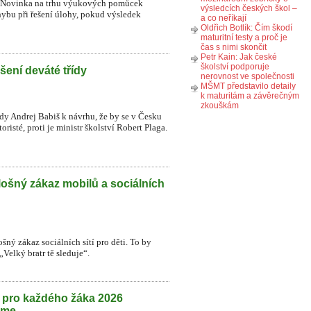
ků. Novinka na trhu výukových pomůcek
výsledcích českých škol –
ybu při řešení úlohy, pokud výsledek
a co neříkají
Oldřich Botlík: Čím škodí
maturitní testy a proč je
čas s nimi skončit
Petr Kain: Jak české
školství podporuje
šení deváté třídy
nerovnost ve společnosti
MŠMT představilo detaily
k maturitám a závěrečným
zkouškám
ády Andrej Babiš k návrhu, že by se v Česku
risté, proti je ministr školství Robert Plaga.
lošný zákaz mobilů a sociálních
šný zákaz sociálních sítí pro děti. To by
Velký bratr tě sleduje“.
h pro každého žáka 2026
eme