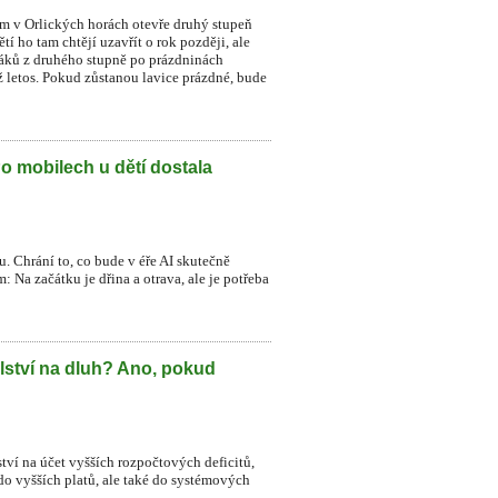
ném v Orlických horách otevře druhý stupeň
í ho tam chtějí uzavřít o rok později, ale
 žáků z druhého stupně po prázdninách
už letos. Pokud zůstanou lavice prázdné, bude
Po mobilech u dětí dostala
. Chrání to, co bude v éře AI skutečně
 Na začátku je dřina a otrava, ale je potřeba
lství na dluh? Ano, pokud
ství na účet vyšších rozpočtových deficitů,
do vyšších platů, ale také do systémových