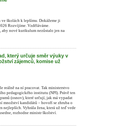
u ve školách k lepšímu. Dokážeme ji
2026 Rozvíjíme. Vzděláváme.
t, aby nové kurikulum nezůstalo jen na
d, který určuje směr výuky v
ožství zájemců, komise už
le reálně na ní pracovat. Tak ministerstvo
ního pedagogického institutu (NPI). Právě ten
ramů (osnov), které určují, jak má vypadat
dní množství kandidátů – hovoří se zhruba o
sm nejlepších. Vyhrála žena, která už teď vede
sedne, rozhodne ministr školství.