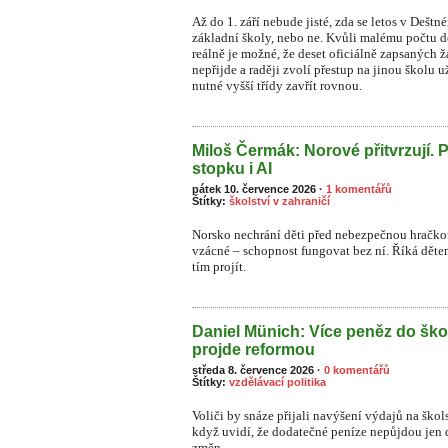
Až do 1. září nebude jisté, zda se letos v Dešt
základní školy, nebo ne. Kvůli malému počtu dět
reálně je možné, že deset oficiálně zapsaných
nepřijde a raději zvolí přestup na jinou školu 
nutné vyšší třídy zavřít rovnou.
Miloš Čermák: Norové přitvrzují. 
stopku i AI
pátek 10. července 2026
·
1 komentářů
Štítky:
školství v zahraničí
Norsko nechrání děti před nebezpečnou hračkou
vzácné – schopnost fungovat bez ní. Říká dětem:
tím projít.
Daniel Münich: Více peněz do ško
projde reformou
středa 8. července 2026
·
0 komentářů
Štítky:
vzdělávací politika
Voliči by snáze přijali navýšení výdajů na škol
když uvidí, že dodatečné peníze nepůjdou jen 
změn.