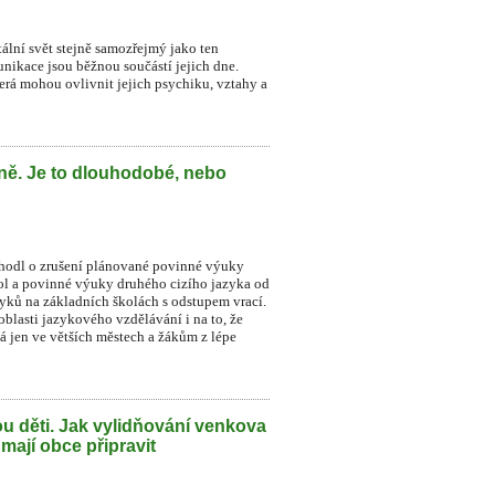
itální svět stejně samozřejmý jako ten
munikace jsou běžnou součástí jejich dne.
která mohou ovlivnit jejich psychiku, vztahy a
lně. Je to dlouhodobé, nebo
zhodl o zrušení plánované povinné výuky
ol a povinné výuky druhého cizího jazyka od
zyků na základních školách s odstupem vrací.
blasti jazykového vzdělávání i na to, že
á jen ve větších městech a žákům z lépe
u děti. Jak vylidňování venkova
 mají obce připravit