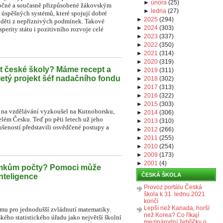
►
února
(
25
)
áročné a současně přizpůsobené žákovským
►
ledna
(
27
)
 úspěšných systémů, které spojují dobré
►
2025
(
294
)
o děti z nepříznivých podmínek. Takové
►
2024
(
303
)
perity státu i pozitivního rozvoje celé
►
2023
(
337
)
►
2022
(
350
)
►
2021
(
314
)
►
2020
(
319
)
t české školy? Máme recept a
►
2019
(
311
)
iletý projekt šéf nadačního fondu
►
2018
(
302
)
►
2017
(
313
)
►
2016
(
322
)
►
2015
(
303
)
na vzdělávání vyzkoušel na Kutnohorsku,
►
2014
(
306
)
lém Česku. Teď po pěti letech už jeho
►
2013
(
310
)
ušeností představili osvědčené postupy a
►
2012
(
266
)
►
2011
(
255
)
►
2010
(
254
)
►
2009
(
173
)
►
2001
(
4
)
omkům počty? Pomoci může
ČESKÁ ŠKOLA
nteligence
Provoz portálu Česká
škola k 31. lednu 2021
končí
Lepší než Kanada, horší
ormu pro jednodušší zvládnutí matematiky.
než Korea? Co říkají
kého statistického úřadu jako největší školní
mezinárodní žebříčky o