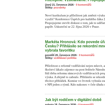
úterý 21. července 2026
·
0 komentářů
Štítky:
pozvánky
Nové kurikulum je příležitost jak změnit výuk
využít? Konference Úspěch pro každého žáka 
Propojujeme otevře diskusi o tom, jak to uděla
papíře. Uskuteční se 22. října 2026 v Praze.
Markéta Hronová: Kdo povede úřa
Česku? Přihlásilo se rekordní mn
vybrala favoritku
pondělí 20. července 2026
·
0 komentářů
Štítky:
vzdělávací politika
Příležitost o reformě vzdělávání nejen mluvit, a
školství lákalo zájemce na post ředitele Národ
řídí třeba reformu rámcových vzdělávacích prog
výuka. A zřejmě to zabralo. Přihlásilo se rekor
třicítce přihlášek. Komise ve čtvrtek vybrala o
v NPI jeden z týmů. Kdo nakonec v čele úřadu u
Jak být rodičem v digitální době
sobota 18. července 2026
·
0 komentářů