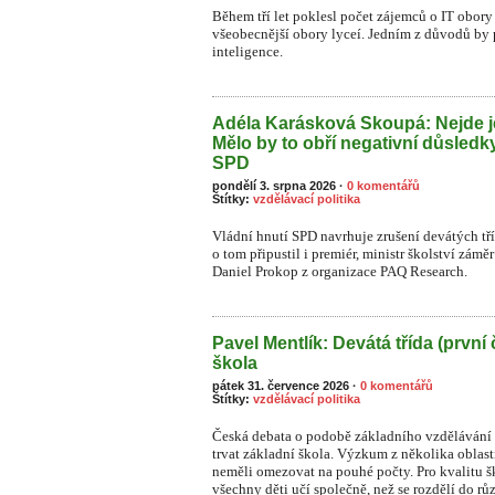
Během tří let poklesl počet zájemců o IT obory 
všeobecnější obory lyceí. Jedním z důvodů by
inteligence.
Adéla Karásková Skoupá: Nejde j
Mělo by to obří negativní důsledk
SPD
pondělí 3. srpna 2026
·
0 komentářů
Štítky:
vzdělávací politika
Vládní hnutí SPD navrhuje zrušení devátých tř
o tom připustil i premiér, ministr školství zámě
Daniel Prokop z organizace PAQ Research.
Pavel Mentlík: Devátá třída (první 
škola
pátek 31. července 2026
·
0 komentářů
Štítky:
vzdělávací politika
Česká debata o podobě základního vzdělávání s
trvat základní škola. Výzkum z několika oblast
neměli omezovat na pouhé počty. Pro kvalitu ško
všechny děti učí společně, než se rozdělí do rů