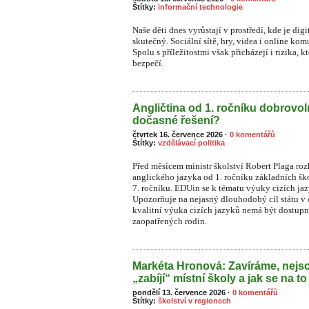
Štítky:
informační technologie
Naše děti dnes vyrůstají v prostředí, kde je dig
skutečný. Sociální sítě, hry, videa i online ko
S
polu s příležitostmi však přicházejí i rizika, 
bezpečí.
Angličtina od 1. ročníku dobrovo
dočasné řešení?
čtvrtek 16. července 2026
·
0 komentářů
Štítky:
vzdělávací politika
Před měsícem ministr školství Robert Plaga ro
anglického jazyka od 1. ročníku základních šk
7. ročníku. EDUin se k tématu výuky cizích ja
Upozorňuje na nejasný dlouhodobý cíl státu v o
kvalitní výuka cizích jazyků nemá být dostupn
zaopatřených rodin.
Markéta Hronová: Zavíráme, nejso
„zabíjí“ místní školy a jak se na to
pondělí 13. července 2026
·
0 komentářů
Štítky:
školství v regionech