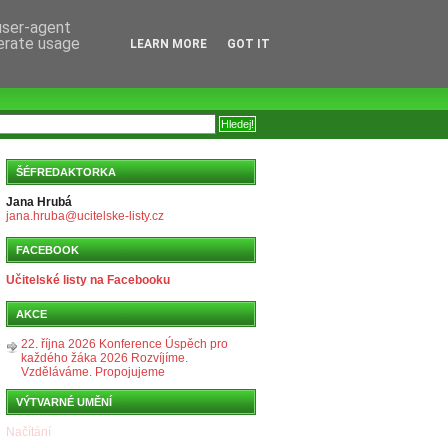
 user-agent
nerate usage
LEARN MORE
GOT IT
ŠÉFREDAKTORKA
Jana Hrubá
jana.hruba@ucitelske-listy.cz
FACEBOOK
Učitelské listy na Facebooku
AKCE
22. října 2026 Konference Úspěch pro
každého žáka 2026 Rozvíjíme.
Vzděláváme. Propojujeme
VÝTVARNÉ UMĚNÍ
Načítání