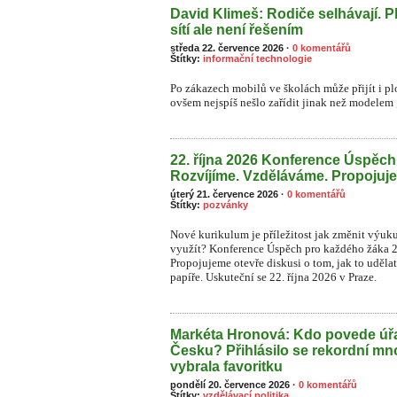
David Klimeš: Rodiče selhávají. P
sítí ale není řešením
středa 22. července 2026
·
0 komentářů
Štítky:
informační technologie
Po zákazech mobilů ve školách může přijít i plo
ovšem nejspíš nešlo zařídit jinak než modelem „
22. října 2026 Konference Úspěc
Rozvíjíme. Vzděláváme. Propojuj
úterý 21. července 2026
·
0 komentářů
Štítky:
pozvánky
Nové kurikulum je příležitost jak změnit výuk
využít? Konference Úspěch pro každého žáka 
Propojujeme otevře diskusi o tom, jak to uděla
papíře. Uskuteční se 22. října 2026 v Praze.
Markéta Hronová: Kdo povede úřa
Česku? Přihlásilo se rekordní mn
vybrala favoritku
pondělí 20. července 2026
·
0 komentářů
Štítky:
vzdělávací politika