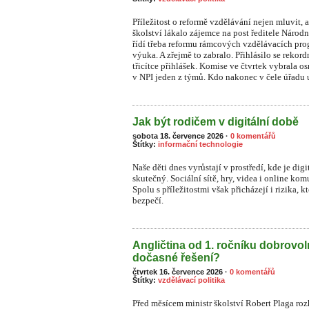
Příležitost o reformě vzdělávání nejen mluvit, a
školství lákalo zájemce na post ředitele Národ
řídí třeba reformu rámcových vzdělávacích prog
výuka. A zřejmě to zabralo. Přihlásilo se rekor
třicítce přihlášek. Komise ve čtvrtek vybrala o
v NPI jeden z týmů. Kdo nakonec v čele úřadu u
Jak být rodičem v digitální době
sobota 18. července 2026
·
0 komentářů
Štítky:
informační technologie
Naše děti dnes vyrůstají v prostředí, kde je dig
skutečný. Sociální sítě, hry, videa i online ko
S
polu s příležitostmi však přicházejí i rizika, 
bezpečí.
Angličtina od 1. ročníku dobrovo
dočasné řešení?
čtvrtek 16. července 2026
·
0 komentářů
Štítky:
vzdělávací politika
Před měsícem ministr školství Robert Plaga ro