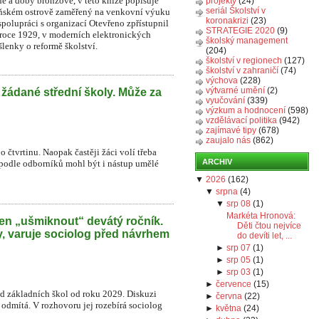
é a doby bronzové, v této knize popisuje
projekty
(24)
seriál Školství v
beňském ostrově zaměřený na venkovní výuku
koronakrizi
(23)
spolupráci s organizací Otevřeno zpřístupnil
STRATEGIE 2020
(9)
 roce 1929, v moderních elektronických
školský management
lenky o reformě školství.
(204)
školství v regionech
(127)
školství v zahraničí
(74)
výchova
(228)
výtvarné umění
(2)
 žádané střední školy. Může za
vyučování
(339)
výzkum a hodnocení
(598)
vzdělávací politika
(942)
zajímavé tipy
(678)
zaujalo nás
(862)
o čtvrtinu. Naopak častěji žáci volí třeba
ARCHIV
 podle odborníků mohl být i nástup umělé
▼
2026
(
162
)
▼
srpna
(
4
)
▼
srp 08
(
1
)
Markéta Hronová:
en „ušmiknout“ devátý ročník.
Děti čtou nejvíce
y, varuje sociolog před návrhem
do devíti let, ...
►
srp 07
(
1
)
►
srp 05
(
1
)
►
srp 03
(
1
)
►
července
(
15
)
íd základních škol od roku 2029. Diskuzi
►
června
(
22
)
r odmítá. V rozhovoru jej rozebírá sociolog
►
května
(
24
)