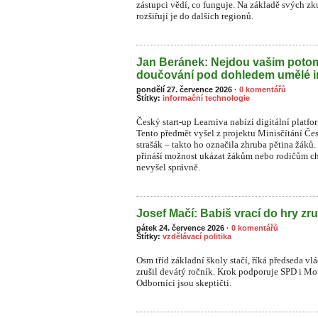
zástupci vědí, co funguje. Na základě svých zk
rozšiřují je do dalších regionů.
Jan Beránek: Nejdou vašim pot
doučování pod dohledem umělé i
pondělí 27. července 2026
·
0 komentářů
Štítky:
informační technologie
Český start-up Learniva nabízí digitální platf
Tento předmět vyšel z projektu Minisčítání Čes
strašák – takto ho označila zhruba pětina žá
přináší možnost ukázat žákům nebo rodičům ch
nevyšel správně.
Josef Mačí: Babiš vrací do hry zru
pátek 24. července 2026
·
0 komentářů
Štítky:
vzdělávací politika
Osm tříd základní školy stačí, říká předseda vl
zrušil devátý ročník. Krok podporuje SPD i Moto
Odborníci jsou skeptičtí.