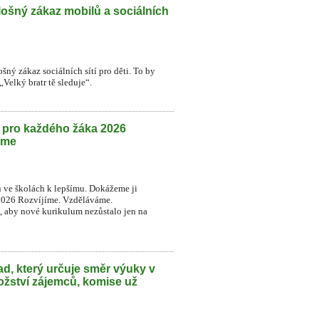
lošný zákaz mobilů a sociálních
šný zákaz sociálních sítí pro děti. To by
Velký bratr tě sleduje“.
h pro každého žáka 2026
eme
u ve školách k lepšímu. Dokážeme ji
2026 Rozvíjíme. Vzděláváme.
t, aby nové kurikulum nezůstalo jen na
d, který určuje směr výuky v
ožství zájemců, komise už