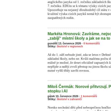
anglického jazyka od 1. ročníku základních šk
7. ročníku. EDUin se k tématu výuky cizích ja
Upozorňuje na nejasný dlouhodobý cíl státu v o
kvalitní výuka cizích jazyků nemá být dostupn
zaopatřených rodin.
Markéta Hronová: Zavíráme, nejso
„zabíjí“ místní školy a jak se na to
pondělí 13. července 2026
·
0 komentářů
Štítky:
školství v regionech
Až do 1. září nebude jisté, zda se letos v Dešt
základní školy, nebo ne. Kvůli malému počtu dět
reálně je možné, že deset oficiálně zapsaných
nepřijde a raději zvolí přestup na jinou školu 
nutné vyšší třídy zavřít rovnou.
Miloš Čermák: Norové přitvrzují. 
stopku i AI
pátek 10. července 2026
·
1 komentářů
Štítky:
školství v zahraničí
Norsko nechrání děti před nebezpečnou hračkou