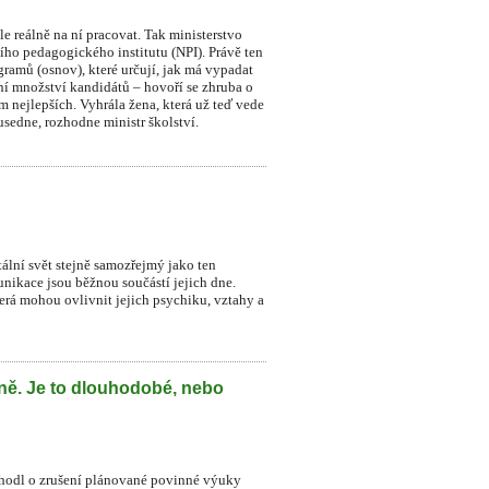
le reálně na ní pracovat. Tak ministerstvo
ního pedagogického institutu (NPI). Právě ten
ramů (osnov), které určují, jak má vypadat
dní množství kandidátů – hovoří se zhruba o
sm nejlepších. Vyhrála žena, která už teď vede
sedne, rozhodne ministr školství.
itální svět stejně samozřejmý jako ten
munikace jsou běžnou součástí jejich dne.
která mohou ovlivnit jejich psychiku, vztahy a
lně. Je to dlouhodobé, nebo
zhodl o zrušení plánované povinné výuky