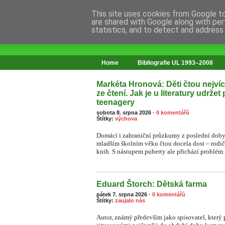
This site uses cookies from Google to 
are shared with Google along with per
statistics, and to detect and address
web o změnách ve vzdělávání
Home
Bibliografie UL 1993–2008
Markéta Hronová: Děti čtou nejvíce
ze čtení. Jak je u literatury udržet
teenagery
sobota 8. srpna 2026
·
0 komentářů
Štítky:
výchova
Domácí i zahraniční průzkumy z poslední doby 
mladším školním věku čtou docela dost – rodiče 
knih. S nástupem puberty ale přichází problém.
Eduard Štorch: Dětská farma
pátek 7. srpna 2026
·
0 komentářů
Štítky:
zaujalo nás
Autor, známý především jako spisovatel, který