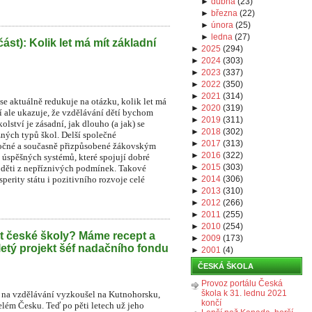
►
dubna
(
23
)
►
března
(
22
)
►
února
(
25
)
►
ledna
(
27
)
část): Kolik let má mít základní
►
2025
(
294
)
►
2024
(
303
)
►
2023
(
337
)
►
2022
(
350
)
►
2021
(
314
)
e aktuálně redukuje na otázku, kolik let má
►
2020
(
319
)
í ale ukazuje, že vzdělávání dětí bychom
►
2019
(
311
)
lství je zásadní, jak dlouho (a jak) se
►
2018
(
302
)
zných typů škol. Delší společné
►
2017
(
313
)
áročné a současně přizpůsobené žákovským
►
2016
(
322
)
 úspěšných systémů, které spojují dobré
►
2015
(
303
)
o děti z nepříznivých podmínek. Takové
perity státu i pozitivního rozvoje celé
►
2014
(
306
)
►
2013
(
310
)
►
2012
(
266
)
►
2011
(
255
)
►
2010
(
254
)
t české školy? Máme recept a
►
2009
(
173
)
iletý projekt šéf nadačního fondu
►
2001
(
4
)
ČESKÁ ŠKOLA
Provoz portálu Česká
škola k 31. lednu 2021
na vzdělávání vyzkoušel na Kutnohorsku,
končí
lém Česku. Teď po pěti letech už jeho