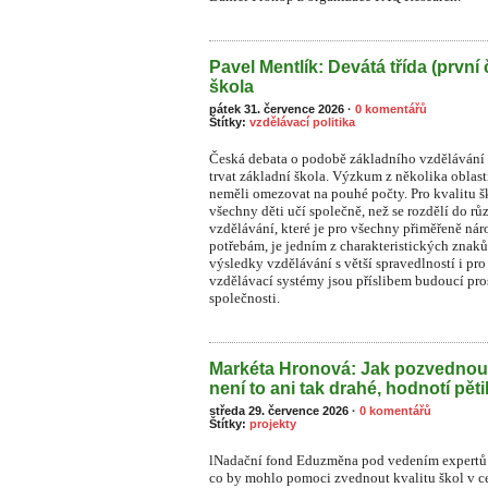
Pavel Mentlík: Devátá třída (první 
škola
pátek 31. července 2026
·
0 komentářů
Štítky:
vzdělávací politika
Česká debata o podobě základního vzdělávání s
trvat základní škola. Výzkum z několika oblast
neměli omezovat na pouhé počty. Pro kvalitu ško
všechny děti učí společně, než se rozdělí do rů
vzdělávání, které je pro všechny přiměřeně n
potřebám, je jedním z charakteristických znaků
výsledky vzdělávání s větší spravedlností i pr
vzdělávací systémy jsou příslibem budoucí pros
společnosti.
Markéta Hronová: Jak pozvednou
není to ani tak drahé, hodnotí pět
středa 29. července 2026
·
0 komentářů
Štítky:
projekty
lNadační fond Eduzměna pod vedením expertů 
co by mohlo pomoci zvednout kvalitu škol v ce