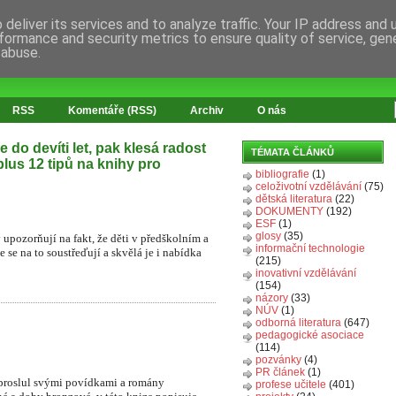
deliver its services and to analyze traffic. Your IP address and
formance and security metrics to ensure quality of service, ge
 abuse.
RSS
Komentáře (RSS)
Archiv
O nás
 do devíti let, pak klesá radost
TÉMATA ČLÁNKŮ
 plus 12 tipů na knihy pro
bibliografie
(1)
celoživotní vzdělávání
(75)
dětská literatura
(22)
DOKUMENTY
(192)
ESF
(1)
glosy
(35)
upozorňují na fakt, že děti v předškolním a
informační technologie
se na to soustřeďují a skvělá je i nabídka
(215)
inovativní vzdělávání
(154)
názory
(33)
NÚV
(1)
odborná literatura
(647)
pedagogické asociace
(114)
pozvánky
(4)
PR článek
(1)
 proslul svými povídkami a romány
profese učitele
(401)