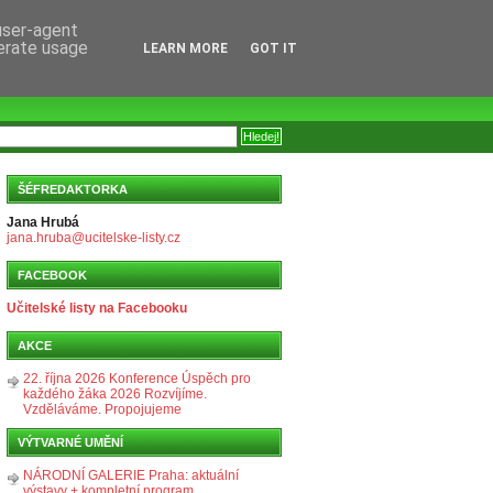
 user-agent
nerate usage
LEARN MORE
GOT IT
ŠÉFREDAKTORKA
Jana Hrubá
jana.hruba@ucitelske-listy.cz
FACEBOOK
Učitelské listy na Facebooku
AKCE
22. října 2026 Konference Úspěch pro
každého žáka 2026 Rozvíjíme.
Vzděláváme. Propojujeme
VÝTVARNÉ UMĚNÍ
NÁRODNÍ GALERIE Praha: aktuální
výstavy + kompletní program