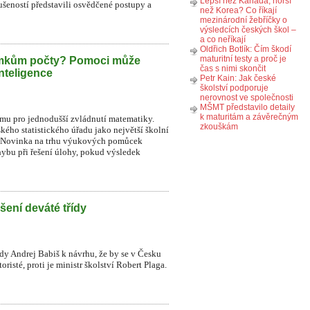
Lepší než Kanada, horší
ušeností představili osvědčené postupy a
než Korea? Co říkají
mezinárodní žebříčky o
výsledcích českých škol –
a co neříkají
Oldřich Botlík: Čím škodí
maturitní testy a proč je
omkům počty? Pomoci může
čas s nimi skončit
nteligence
Petr Kain: Jak české
školství podporuje
nerovnost ve společnosti
MŠMT představilo detaily
k maturitám a závěrečným
ormu pro jednodušší zvládnutí matematiky.
zkouškám
kého statistického úřadu jako největší školní
ků. Novinka na trhu výukových pomůcek
ybu při řešení úlohy, pokud výsledek
šení deváté třídy
ády Andrej Babiš k návrhu, že by se v Česku
risté, proti je ministr školství Robert Plaga.