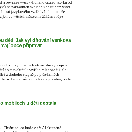
ol a povinné výuky druhého cizího jazyka od
zyků na základních školách s odstupem vrací.
blasti jazykového vzdělávání i na to, že
á jen ve větších městech a žákům z lépe
u děti. Jak vylidňování venkova
 mají obce připravit
ném v Orlických horách otevře druhý stupeň
í ho tam chtějí uzavřít o rok později, ale
 žáků z druhého stupně po prázdninách
už letos. Pokud zůstanou lavice prázdné, bude
Po mobilech u dětí dostala
. Chrání to, co bude v éře AI skutečně