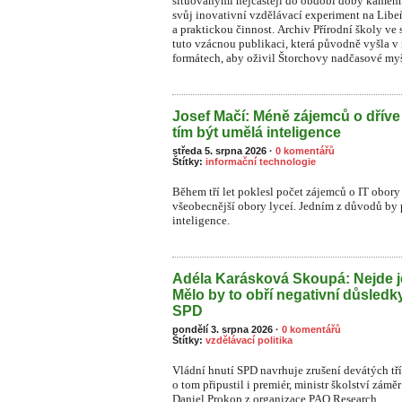
situovanými nejčastěji do období doby kamenn
svůj inovativní vzdělávací experiment na Li
a praktickou činnost. Archiv Přírodní školy ve 
tuto vzácnou publikaci, která původně vyšla v
formátech, aby oživil Štorchovy nadčasové myš
Josef Mačí: Méně zájemců o dříve
tím být umělá inteligence
středa 5. srpna 2026
·
0 komentářů
Štítky:
informační technologie
Během tří let poklesl počet zájemců o IT obory 
všeobecnější obory lyceí. Jedním z důvodů by
inteligence.
Adéla Karásková Skoupá: Nejde j
Mělo by to obří negativní důsledk
SPD
pondělí 3. srpna 2026
·
0 komentářů
Štítky:
vzdělávací politika
Vládní hnutí SPD navrhuje zrušení devátých tř
o tom připustil i premiér, ministr školství zámě
Daniel Prokop z organizace PAQ Research.