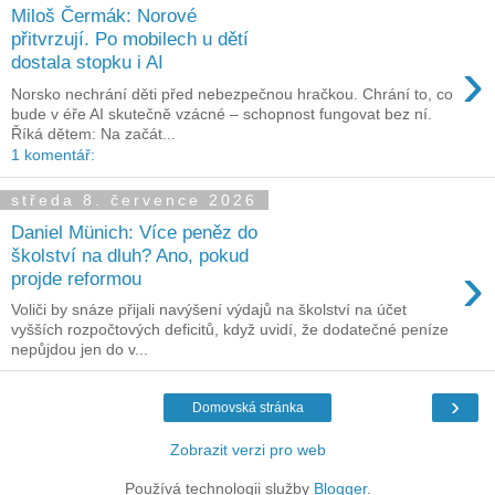
Miloš Čermák: Norové
přitvrzují. Po mobilech u dětí
›
dostala stopku i AI
Norsko nechrání děti před nebezpečnou hračkou. Chrání to, co
bude v éře AI skutečně vzácné – schopnost fungovat bez ní.
Říká dětem: Na začát...
1 komentář:
středa 8. července 2026
Daniel Münich: Více peněz do
školství na dluh? Ano, pokud
›
projde reformou
Voliči by snáze přijali navýšení výdajů na školství na účet
vyšších rozpočtových deficitů, když uvidí, že dodatečné peníze
nepůjdou jen do v...
›
Domovská stránka
Zobrazit verzi pro web
Používá technologii služby
Blogger
.