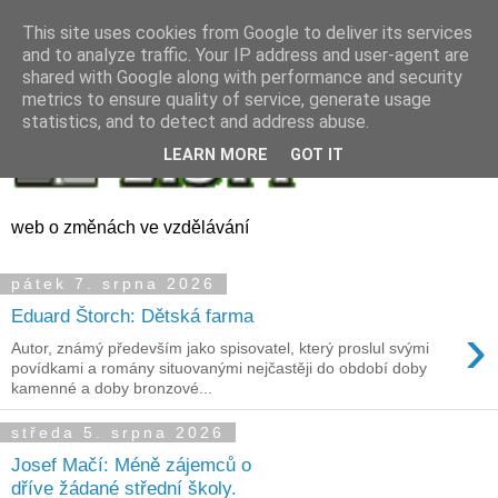
This site uses cookies from Google to deliver its services
and to analyze traffic. Your IP address and user-agent are
shared with Google along with performance and security
metrics to ensure quality of service, generate usage
statistics, and to detect and address abuse.
LEARN MORE
GOT IT
web o změnách ve vzdělávání
pátek 7. srpna 2026
Eduard Štorch: Dětská farma
›
Autor, známý především jako spisovatel, který proslul svými
povídkami a romány situovanými nejčastěji do období doby
kamenné a doby bronzové...
středa 5. srpna 2026
Josef Mačí: Méně zájemců o
dříve žádané střední školy.