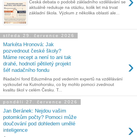
›
Česká debata o podobě základního vzdělávání se
aktuálně redukuje na otázku, kolik let má trvat
základní škola. Výzkum z několika oblastí ale...
středa 29. července 2026
Markéta Hronová: Jak
pozvednout české školy?
Máme recept a není to ani tak
›
drahé, hodnotí pětiletý projekt
šéf nadačního fondu
lNadační fond Eduzměna pod vedením expertů na vzdělávání
vyzkoušel na Kutnohorsku, co by mohlo pomoci zvednout
kvalitu škol v celém Česku. T...
pondělí 27. července 2026
Jan Beránek: Nejdou vašim
potomkům počty? Pomoci může
›
doučování pod dohledem umělé
inteligence