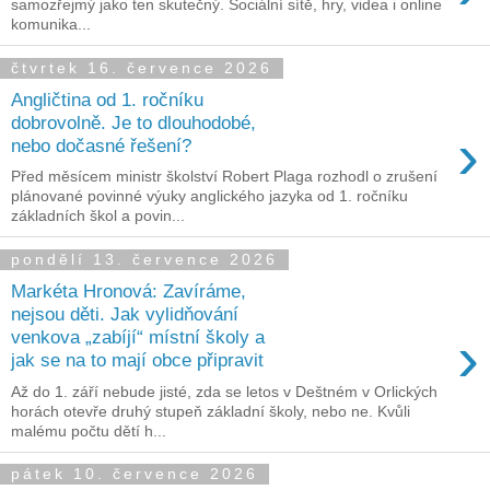
samozřejmý jako ten skutečný. Sociální sítě, hry, videa i online
komunika...
čtvrtek 16. července 2026
Angličtina od 1. ročníku
dobrovolně. Je to dlouhodobé,
›
nebo dočasné řešení?
Před měsícem ministr školství Robert Plaga rozhodl o zrušení
plánované povinné výuky anglického jazyka od 1. ročníku
základních škol a povin...
pondělí 13. července 2026
Markéta Hronová: Zavíráme,
nejsou děti. Jak vylidňování
›
venkova „zabíjí“ místní školy a
jak se na to mají obce připravit
Až do 1. září nebude jisté, zda se letos v Deštném v Orlických
horách otevře druhý stupeň základní školy, nebo ne. Kvůli
malému počtu dětí h...
pátek 10. července 2026