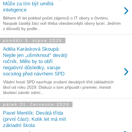
›
Může za tím být umělá
inteligence
Během tří let poklesl počet zájemců o IT obory o čtvrtinu.
Naopak častěji žáci volí třeba všeobecnější obory lyceí. Jedním
z důvodů by podle...
pondělí 3. srpna 2026
Adéla Karásková Skoupá:
Nejde jen „ušmiknout“ devátý
ročník. Mělo by to obří
›
negativní důsledky, varuje
sociolog před návrhem SPD
Vládní hnutí SPD navrhuje zrušení devátých tříd základních
škol od roku 2029. Diskuzi o tom připustil i premiér, ministr
školství záměr odmí...
pátek 31. července 2026
Pavel Mentlík: Devátá třída
(první část): Kolik let má mít
základní škola