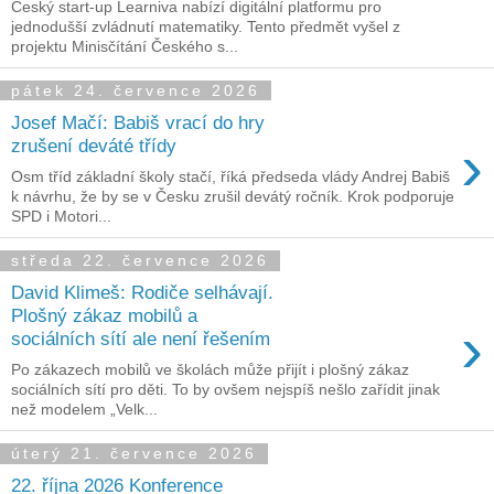
Český start-up Learniva nabízí digitální platformu pro
jednodušší zvládnutí matematiky. Tento předmět vyšel z
projektu Minisčítání Českého s...
pátek 24. července 2026
Josef Mačí: Babiš vrací do hry
›
zrušení deváté třídy
Osm tříd základní školy stačí, říká předseda vlády Andrej Babiš
k návrhu, že by se v Česku zrušil devátý ročník. Krok podporuje
SPD i Motori...
středa 22. července 2026
David Klimeš: Rodiče selhávají.
Plošný zákaz mobilů a
›
sociálních sítí ale není řešením
Po zákazech mobilů ve školách může přijít i plošný zákaz
sociálních sítí pro děti. To by ovšem nejspíš nešlo zařídit jinak
než modelem „Velk...
úterý 21. července 2026
22. října 2026 Konference