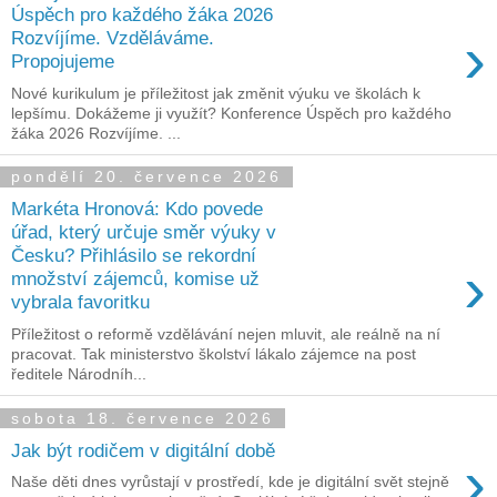
Úspěch pro každého žáka 2026
›
Rozvíjíme. Vzděláváme.
Propojujeme
Nové kurikulum je příležitost jak změnit výuku ve školách k
lepšímu. Dokážeme ji využít? Konference Úspěch pro každého
žáka 2026 Rozvíjíme. ...
pondělí 20. července 2026
Markéta Hronová: Kdo povede
úřad, který určuje směr výuky v
Česku? Přihlásilo se rekordní
›
množství zájemců, komise už
vybrala favoritku
Příležitost o reformě vzdělávání nejen mluvit, ale reálně na ní
pracovat. Tak ministerstvo školství lákalo zájemce na post
ředitele Národníh...
sobota 18. července 2026
Jak být rodičem v digitální době
›
Naše děti dnes vyrůstají v prostředí, kde je digitální svět stejně