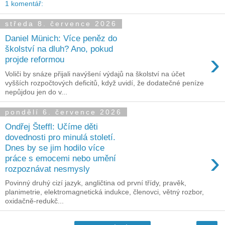
1 komentář:
středa 8. července 2026
Daniel Münich: Více peněz do
školství na dluh? Ano, pokud
›
projde reformou
Voliči by snáze přijali navýšení výdajů na školství na účet
vyšších rozpočtových deficitů, když uvidí, že dodatečné peníze
nepůjdou jen do v...
pondělí 6. července 2026
Ondřej Šteffl: Učíme děti
dovednosti pro minulá století.
Dnes by se jim hodilo více
›
práce s emocemi nebo umění
rozpoznávat nesmysly
Povinný druhý cizí jazyk, angličtina od první třídy, pravěk,
planimetrie, elektromagnetická indukce, členovci, větný rozbor,
oxidačně-redukč...