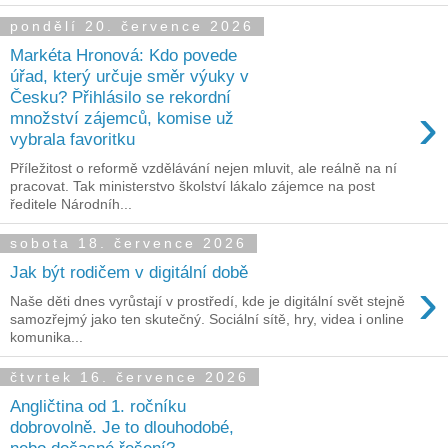
pondělí 20. července 2026
Markéta Hronová: Kdo povede
úřad, který určuje směr výuky v
Česku? Přihlásilo se rekordní
›
množství zájemců, komise už
vybrala favoritku
Příležitost o reformě vzdělávání nejen mluvit, ale reálně na ní
pracovat. Tak ministerstvo školství lákalo zájemce na post
ředitele Národníh...
sobota 18. července 2026
Jak být rodičem v digitální době
›
Naše děti dnes vyrůstají v prostředí, kde je digitální svět stejně
samozřejmý jako ten skutečný. Sociální sítě, hry, videa i online
komunika...
čtvrtek 16. července 2026
Angličtina od 1. ročníku
dobrovolně. Je to dlouhodobé,
nebo dočasné řešení?