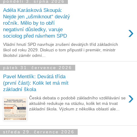
pondělí 3. srpna 2026
Adéla Karásková Skoupá:
Nejde jen „ušmiknout“ devátý
ročník. Mělo by to obří
›
negativní důsledky, varuje
sociolog před návrhem SPD
Vládní hnutí SPD navrhuje zrušení devátých tříd základních
škol od roku 2029. Diskuzi o tom připustil i premiér, ministr
školství záměr odmí...
pátek 31. července 2026
Pavel Mentlík: Devátá třída
(první část): Kolik let má mít
základní škola
›
Česká debata o podobě základního vzdělávání se
aktuálně redukuje na otázku, kolik let má trvat
základní škola. Výzkum z několika oblastí ale...
středa 29. července 2026