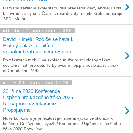
›
Osm tříd základní školy stačí, říká předseda vlády Andrej Babiš
k návrhu, že by se v Česku zrušil devátý ročník. Krok podporuje
SPD i Motori...
středa 22. července 2026
David Klimeš: Rodiče selhávají.
Plošný zákaz mobilů a
›
sociálních sítí ale není řešením
Po zákazech mobilů ve školách může přijít i plošný zákaz
sociálních sítí pro děti. To by ovšem nejspíš nešlo zařídit jinak
než modelem „Velk...
úterý 21. července 2026
22. října 2026 Konference
Úspěch pro každého žáka 2026
›
Rozvíjíme. Vzděláváme.
Propojujeme
Nové kurikulum je příležitost jak změnit výuku ve školách k
lepšímu. Dokážeme ji využít? Konference Úspěch pro každého
žáka 2026 Rozvíjíme. ...