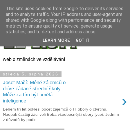
This site uses cookies from Google to deliver its services
and to analyze traffic. Your IP address and user-agent are
shared with Google along with performance and security
metrics to ensure quality of service, generate usage
statistics, and to detect and address abuse.
LEARN MORE
GOT IT
web o změnách ve vzdělávání
středa 5. srpna 2026
Josef Mačí: Méně zájemců o
dříve žádané střední školy.
›
Může za tím být umělá
inteligence
Během tří let poklesl počet zájemců o IT obory o čtvrtinu.
Naopak častěji žáci volí třeba všeobecnější obory lyceí. Jedním
z důvodů by podle...