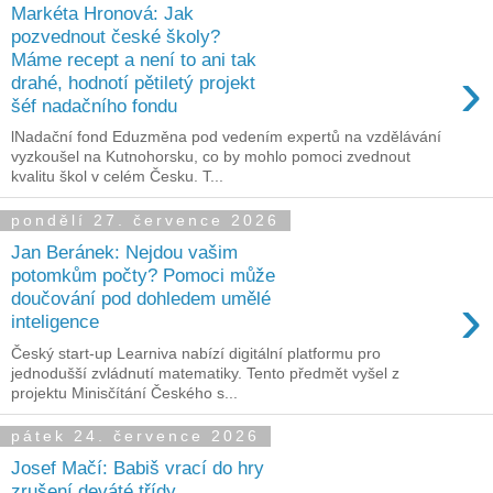
Markéta Hronová: Jak
pozvednout české školy?
Máme recept a není to ani tak
›
drahé, hodnotí pětiletý projekt
šéf nadačního fondu
lNadační fond Eduzměna pod vedením expertů na vzdělávání
vyzkoušel na Kutnohorsku, co by mohlo pomoci zvednout
kvalitu škol v celém Česku. T...
pondělí 27. července 2026
Jan Beránek: Nejdou vašim
potomkům počty? Pomoci může
›
doučování pod dohledem umělé
inteligence
Český start-up Learniva nabízí digitální platformu pro
jednodušší zvládnutí matematiky. Tento předmět vyšel z
projektu Minisčítání Českého s...
pátek 24. července 2026
Josef Mačí: Babiš vrací do hry
zrušení deváté třídy