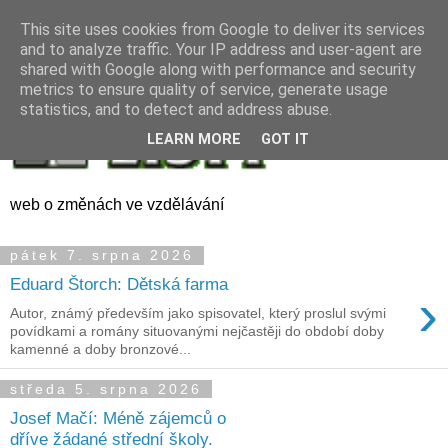
This site uses cookies from Google to deliver its services
and to analyze traffic. Your IP address and user-agent are
shared with Google along with performance and security
metrics to ensure quality of service, generate usage
statistics, and to detect and address abuse.
LEARN MORE
GOT IT
web o změnách ve vzdělávání
pátek 7. srpna 2026
Eduard Štorch: Dětská farma
›
Autor, známý především jako spisovatel, který proslul svými
povídkami a romány situovanými nejčastěji do období doby
kamenné a doby bronzové...
středa 5. srpna 2026
Josef Mačí: Méně zájemců o
dříve žádané střední školy.