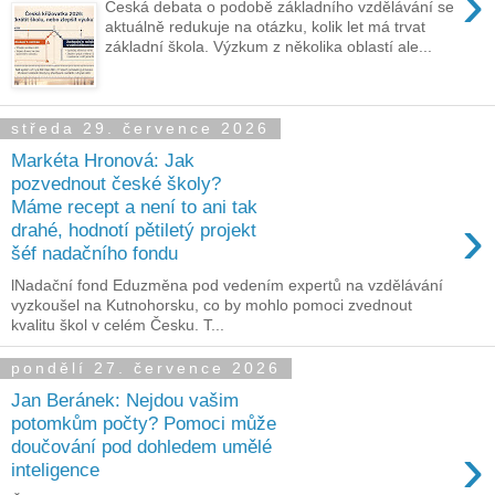
›
Česká debata o podobě základního vzdělávání se
aktuálně redukuje na otázku, kolik let má trvat
základní škola. Výzkum z několika oblastí ale...
středa 29. července 2026
Markéta Hronová: Jak
pozvednout české školy?
Máme recept a není to ani tak
›
drahé, hodnotí pětiletý projekt
šéf nadačního fondu
lNadační fond Eduzměna pod vedením expertů na vzdělávání
vyzkoušel na Kutnohorsku, co by mohlo pomoci zvednout
kvalitu škol v celém Česku. T...
pondělí 27. července 2026
Jan Beránek: Nejdou vašim
potomkům počty? Pomoci může
›
doučování pod dohledem umělé
inteligence