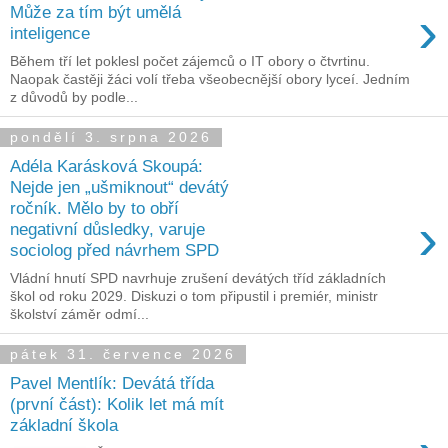
›
Může za tím být umělá
inteligence
Během tří let poklesl počet zájemců o IT obory o čtvrtinu.
Naopak častěji žáci volí třeba všeobecnější obory lyceí. Jedním
z důvodů by podle...
pondělí 3. srpna 2026
Adéla Karásková Skoupá:
Nejde jen „ušmiknout“ devátý
ročník. Mělo by to obří
›
negativní důsledky, varuje
sociolog před návrhem SPD
Vládní hnutí SPD navrhuje zrušení devátých tříd základních
škol od roku 2029. Diskuzi o tom připustil i premiér, ministr
školství záměr odmí...
pátek 31. července 2026
Pavel Mentlík: Devátá třída
(první část): Kolik let má mít
základní škola