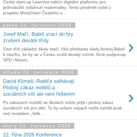
Český start-up Learniva nabízí digitální platformu pro
jednodušší zvládnutí matematiky. Tento předmět vyšel z
projektu Minisčítání Českého s...
pátek 24. července 2026
Josef Mačí: Babiš vrací do hry
›
zrušení deváté třídy
Osm tříd základní školy stačí, říká předseda vlády Andrej Babiš
k návrhu, že by se v Česku zrušil devátý ročník. Krok podporuje
SPD i Motori...
středa 22. července 2026
David Klimeš: Rodiče selhávají.
Plošný zákaz mobilů a
›
sociálních sítí ale není řešením
Po zákazech mobilů ve školách může přijít i plošný zákaz
sociálních sítí pro děti. To by ovšem nejspíš nešlo zařídit jinak
než modelem „Velk...
úterý 21. července 2026
22. října 2026 Konference