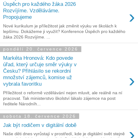
Úspěch pro každého žáka 2026
›
Rozvíjíme. Vzděláváme.
Propojujeme
Nové kurikulum je příležitost jak změnit výuku ve školách k
lepšímu. Dokážeme ji využít? Konference Úspěch pro každého
žáka 2026 Rozvíjíme. ...
pondělí 20. července 2026
Markéta Hronová: Kdo povede
úřad, který určuje směr výuky v
Česku? Přihlásilo se rekordní
›
množství zájemců, komise už
vybrala favoritku
Příležitost o reformě vzdělávání nejen mluvit, ale reálně na ní
pracovat. Tak ministerstvo školství lákalo zájemce na post
ředitele Národníh...
sobota 18. července 2026
Jak být rodičem v digitální době
›
Naše děti dnes vyrůstají v prostředí, kde je digitální svět stejně