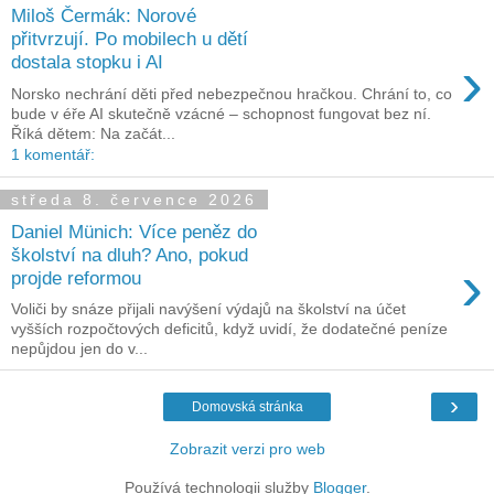
Miloš Čermák: Norové
přitvrzují. Po mobilech u dětí
›
dostala stopku i AI
Norsko nechrání děti před nebezpečnou hračkou. Chrání to, co
bude v éře AI skutečně vzácné – schopnost fungovat bez ní.
Říká dětem: Na začát...
1 komentář:
středa 8. července 2026
Daniel Münich: Více peněz do
školství na dluh? Ano, pokud
›
projde reformou
Voliči by snáze přijali navýšení výdajů na školství na účet
vyšších rozpočtových deficitů, když uvidí, že dodatečné peníze
nepůjdou jen do v...
›
Domovská stránka
Zobrazit verzi pro web
Používá technologii služby
Blogger
.