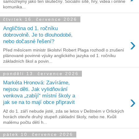
samozřejmý jako ten skutečný. Sociální sítě, hry, videa i online
komunika...
čtvrtek 16. července 2026
Angličtina od 1. ročníku
dobrovolně. Je to dlouhodobé,
›
nebo dočasné řešení?
Před měsícem ministr školství Robert Plaga rozhodl o zrušení
plánované povinné výuky anglického jazyka od 1. ročníku
základních škol a povin...
pondělí 13. července 2026
Markéta Hronová: Zavíráme,
nejsou děti. Jak vylidňování
›
venkova „zabíjí“ místní školy a
jak se na to mají obce připravit
Až do 1. září nebude jisté, zda se letos v Deštném v Orlických
horách otevře druhý stupeň základní školy, nebo ne. Kvůli
malému počtu dětí h...
pátek 10. července 2026