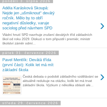
pondělí 3. srpna 2026
Adéla Karásková Skoupá:
Nejde jen „ušmiknout“ devátý
ročník. Mělo by to obří
›
negativní důsledky, varuje
sociolog před návrhem SPD
Vládní hnutí SPD navrhuje zrušení devátých tříd základních
škol od roku 2029. Diskuzi o tom připustil i premiér, ministr
školství záměr odmí...
pátek 31. července 2026
Pavel Mentlík: Devátá třída
(první část): Kolik let má mít
základní škola
›
Česká debata o podobě základního vzdělávání se
aktuálně redukuje na otázku, kolik let má trvat
základní škola. Výzkum z několika oblastí ale...
středa 29. července 2026