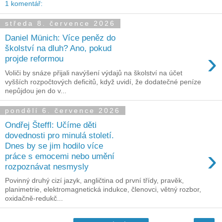
1 komentář:
středa 8. července 2026
Daniel Münich: Více peněz do
školství na dluh? Ano, pokud
›
projde reformou
Voliči by snáze přijali navýšení výdajů na školství na účet
vyšších rozpočtových deficitů, když uvidí, že dodatečné peníze
nepůjdou jen do v...
pondělí 6. července 2026
Ondřej Šteffl: Učíme děti
dovednosti pro minulá století.
Dnes by se jim hodilo více
›
práce s emocemi nebo umění
rozpoznávat nesmysly
Povinný druhý cizí jazyk, angličtina od první třídy, pravěk,
planimetrie, elektromagnetická indukce, členovci, větný rozbor,
oxidačně-redukč...