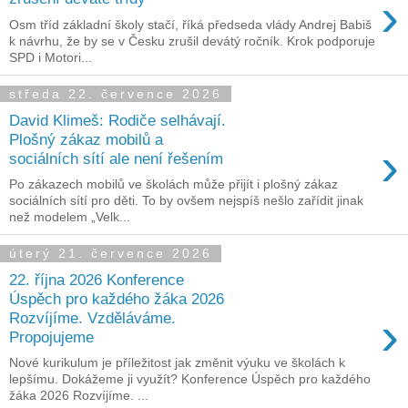
›
Osm tříd základní školy stačí, říká předseda vlády Andrej Babiš
k návrhu, že by se v Česku zrušil devátý ročník. Krok podporuje
SPD i Motori...
středa 22. července 2026
David Klimeš: Rodiče selhávají.
Plošný zákaz mobilů a
›
sociálních sítí ale není řešením
Po zákazech mobilů ve školách může přijít i plošný zákaz
sociálních sítí pro děti. To by ovšem nejspíš nešlo zařídit jinak
než modelem „Velk...
úterý 21. července 2026
22. října 2026 Konference
Úspěch pro každého žáka 2026
›
Rozvíjíme. Vzděláváme.
Propojujeme
Nové kurikulum je příležitost jak změnit výuku ve školách k
lepšímu. Dokážeme ji využít? Konference Úspěch pro každého
žáka 2026 Rozvíjíme. ...