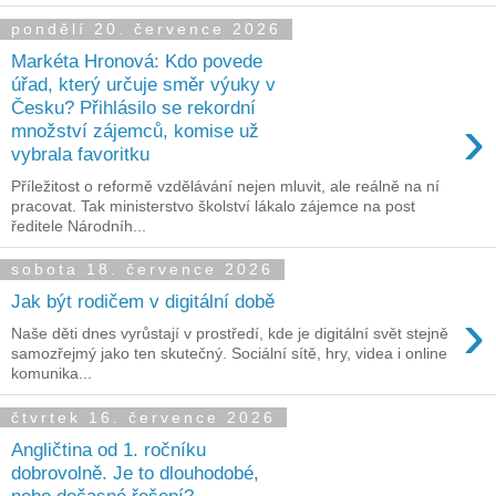
pondělí 20. července 2026
Markéta Hronová: Kdo povede
úřad, který určuje směr výuky v
Česku? Přihlásilo se rekordní
›
množství zájemců, komise už
vybrala favoritku
Příležitost o reformě vzdělávání nejen mluvit, ale reálně na ní
pracovat. Tak ministerstvo školství lákalo zájemce na post
ředitele Národníh...
sobota 18. července 2026
Jak být rodičem v digitální době
›
Naše děti dnes vyrůstají v prostředí, kde je digitální svět stejně
samozřejmý jako ten skutečný. Sociální sítě, hry, videa i online
komunika...
čtvrtek 16. července 2026
Angličtina od 1. ročníku
dobrovolně. Je to dlouhodobé,
nebo dočasné řešení?