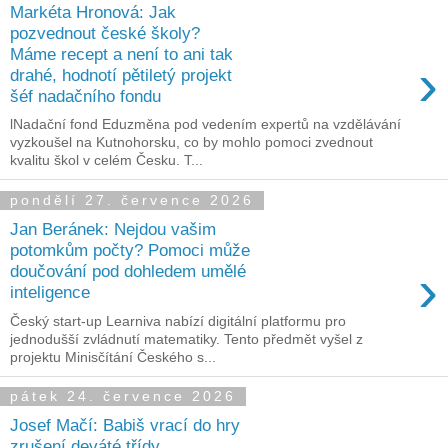
Markéta Hronová: Jak
pozvednout české školy?
Máme recept a není to ani tak
›
drahé, hodnotí pětiletý projekt
šéf nadačního fondu
lNadační fond Eduzměna pod vedením expertů na vzdělávání
vyzkoušel na Kutnohorsku, co by mohlo pomoci zvednout
kvalitu škol v celém Česku. T...
pondělí 27. července 2026
Jan Beránek: Nejdou vašim
potomkům počty? Pomoci může
›
doučování pod dohledem umělé
inteligence
Český start-up Learniva nabízí digitální platformu pro
jednodušší zvládnutí matematiky. Tento předmět vyšel z
projektu Minisčítání Českého s...
pátek 24. července 2026
Josef Mačí: Babiš vrací do hry
zrušení deváté třídy