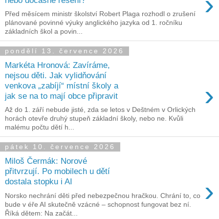
›
Před měsícem ministr školství Robert Plaga rozhodl o zrušení
plánované povinné výuky anglického jazyka od 1. ročníku
základních škol a povin...
pondělí 13. července 2026
Markéta Hronová: Zavíráme,
nejsou děti. Jak vylidňování
›
venkova „zabíjí“ místní školy a
jak se na to mají obce připravit
Až do 1. září nebude jisté, zda se letos v Deštném v Orlických
horách otevře druhý stupeň základní školy, nebo ne. Kvůli
malému počtu dětí h...
pátek 10. července 2026
Miloš Čermák: Norové
přitvrzují. Po mobilech u dětí
›
dostala stopku i AI
Norsko nechrání děti před nebezpečnou hračkou. Chrání to, co
bude v éře AI skutečně vzácné – schopnost fungovat bez ní.
Říká dětem: Na začát...