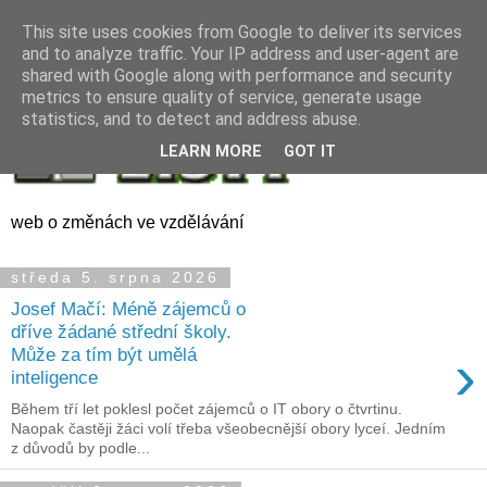
This site uses cookies from Google to deliver its services
and to analyze traffic. Your IP address and user-agent are
shared with Google along with performance and security
metrics to ensure quality of service, generate usage
statistics, and to detect and address abuse.
LEARN MORE
GOT IT
web o změnách ve vzdělávání
středa 5. srpna 2026
Josef Mačí: Méně zájemců o
dříve žádané střední školy.
›
Může za tím být umělá
inteligence
Během tří let poklesl počet zájemců o IT obory o čtvrtinu.
Naopak častěji žáci volí třeba všeobecnější obory lyceí. Jedním
z důvodů by podle...