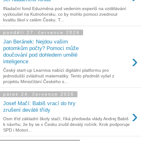
lNadační fond Eduzměna pod vedením expertů na vzdělávání
vyzkoušel na Kutnohorsku, co by mohlo pomoci zvednout
kvalitu škol v celém Česku. T...
pondělí 27. července 2026
Jan Beránek: Nejdou vašim
potomkům počty? Pomoci může
›
doučování pod dohledem umělé
inteligence
Český start-up Learniva nabízí digitální platformu pro
jednodušší zvládnutí matematiky. Tento předmět vyšel z
projektu Minisčítání Českého s...
pátek 24. července 2026
Josef Mačí: Babiš vrací do hry
›
zrušení deváté třídy
Osm tříd základní školy stačí, říká předseda vlády Andrej Babiš
k návrhu, že by se v Česku zrušil devátý ročník. Krok podporuje
SPD i Motori...