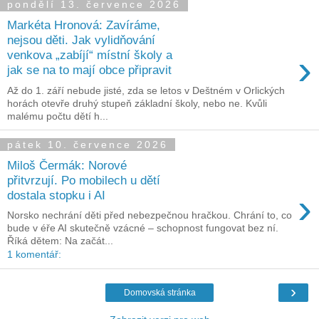
pondělí 13. července 2026
Markéta Hronová: Zavíráme,
nejsou děti. Jak vylidňování
›
venkova „zabíjí“ místní školy a
jak se na to mají obce připravit
Až do 1. září nebude jisté, zda se letos v Deštném v Orlických
horách otevře druhý stupeň základní školy, nebo ne. Kvůli
malému počtu dětí h...
pátek 10. července 2026
Miloš Čermák: Norové
přitvrzují. Po mobilech u dětí
›
dostala stopku i AI
Norsko nechrání děti před nebezpečnou hračkou. Chrání to, co
bude v éře AI skutečně vzácné – schopnost fungovat bez ní.
Říká dětem: Na začát...
1 komentář:
›
Domovská stránka