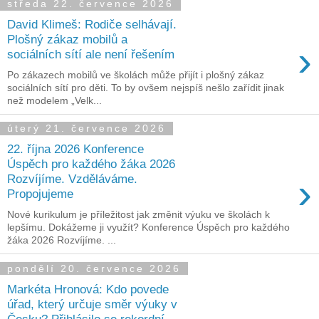
středa 22. července 2026
David Klimeš: Rodiče selhávají.
Plošný zákaz mobilů a
›
sociálních sítí ale není řešením
Po zákazech mobilů ve školách může přijít i plošný zákaz
sociálních sítí pro děti. To by ovšem nejspíš nešlo zařídit jinak
než modelem „Velk...
úterý 21. července 2026
22. října 2026 Konference
Úspěch pro každého žáka 2026
›
Rozvíjíme. Vzděláváme.
Propojujeme
Nové kurikulum je příležitost jak změnit výuku ve školách k
lepšímu. Dokážeme ji využít? Konference Úspěch pro každého
žáka 2026 Rozvíjíme. ...
pondělí 20. července 2026
Markéta Hronová: Kdo povede
úřad, který určuje směr výuky v
Česku? Přihlásilo se rekordní