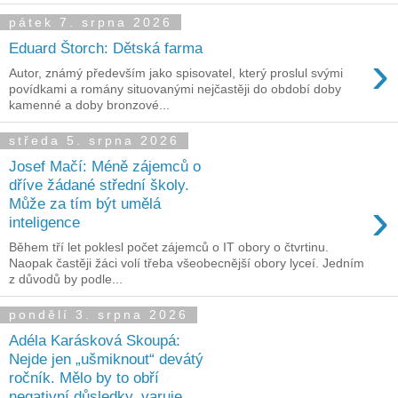
pátek 7. srpna 2026
Eduard Štorch: Dětská farma
›
Autor, známý především jako spisovatel, který proslul svými
povídkami a romány situovanými nejčastěji do období doby
kamenné a doby bronzové...
středa 5. srpna 2026
Josef Mačí: Méně zájemců o
dříve žádané střední školy.
›
Může za tím být umělá
inteligence
Během tří let poklesl počet zájemců o IT obory o čtvrtinu.
Naopak častěji žáci volí třeba všeobecnější obory lyceí. Jedním
z důvodů by podle...
pondělí 3. srpna 2026
Adéla Karásková Skoupá:
Nejde jen „ušmiknout“ devátý
ročník. Mělo by to obří
negativní důsledky, varuje