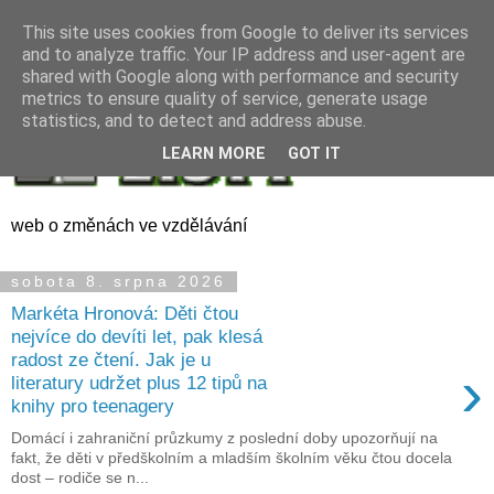
This site uses cookies from Google to deliver its services
and to analyze traffic. Your IP address and user-agent are
shared with Google along with performance and security
metrics to ensure quality of service, generate usage
statistics, and to detect and address abuse.
LEARN MORE
GOT IT
web o změnách ve vzdělávání
sobota 8. srpna 2026
Markéta Hronová: Děti čtou
nejvíce do devíti let, pak klesá
radost ze čtení. Jak je u
›
literatury udržet plus 12 tipů na
knihy pro teenagery
Domácí i zahraniční průzkumy z poslední doby upozorňují na
fakt, že děti v předškolním a mladším školním věku čtou docela
dost – rodiče se n...