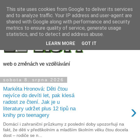
This site uses cookies from Google to deliver its services
and to analyze traffic. Your IP address and user-agent are
shared with Google along with performance and security
metrics to ensure quality of service, generate usage
statistics, and to detect and address abuse.
LEARN MORE
GOT IT
web o změnách ve vzdělávání
sobota 8. srpna 2026
Markéta Hronová: Děti čtou
nejvíce do devíti let, pak klesá
radost ze čtení. Jak je u
›
literatury udržet plus 12 tipů na
knihy pro teenagery
Domácí i zahraniční průzkumy z poslední doby upozorňují na
fakt, že děti v předškolním a mladším školním věku čtou docela
dost – rodiče se n...