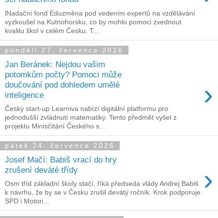
lNadační fond Eduzměna pod vedením expertů na vzdělávání
vyzkoušel na Kutnohorsku, co by mohlo pomoci zvednout
kvalitu škol v celém Česku. T...
pondělí 27. července 2026
Jan Beránek: Nejdou vašim
potomkům počty? Pomoci může
›
doučování pod dohledem umělé
inteligence
Český start-up Learniva nabízí digitální platformu pro
jednodušší zvládnutí matematiky. Tento předmět vyšel z
projektu Minisčítání Českého s...
pátek 24. července 2026
Josef Mačí: Babiš vrací do hry
›
zrušení deváté třídy
Osm tříd základní školy stačí, říká předseda vlády Andrej Babiš
k návrhu, že by se v Česku zrušil devátý ročník. Krok podporuje
SPD i Motori...