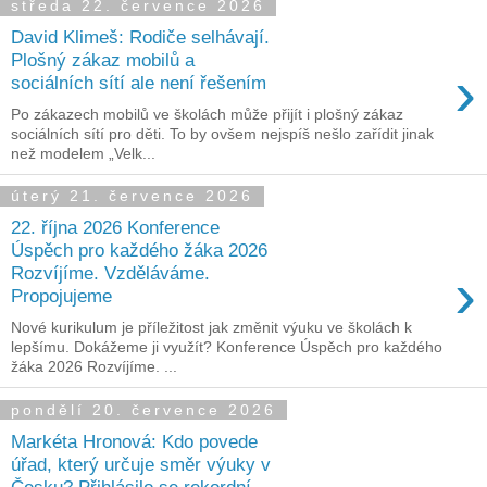
středa 22. července 2026
David Klimeš: Rodiče selhávají.
Plošný zákaz mobilů a
›
sociálních sítí ale není řešením
Po zákazech mobilů ve školách může přijít i plošný zákaz
sociálních sítí pro děti. To by ovšem nejspíš nešlo zařídit jinak
než modelem „Velk...
úterý 21. července 2026
22. října 2026 Konference
Úspěch pro každého žáka 2026
›
Rozvíjíme. Vzděláváme.
Propojujeme
Nové kurikulum je příležitost jak změnit výuku ve školách k
lepšímu. Dokážeme ji využít? Konference Úspěch pro každého
žáka 2026 Rozvíjíme. ...
pondělí 20. července 2026
Markéta Hronová: Kdo povede
úřad, který určuje směr výuky v
Česku? Přihlásilo se rekordní