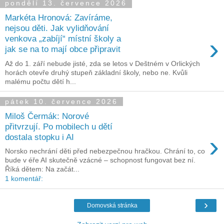
pondělí 13. července 2026
Markéta Hronová: Zavíráme,
nejsou děti. Jak vylidňování
›
venkova „zabíjí“ místní školy a
jak se na to mají obce připravit
Až do 1. září nebude jisté, zda se letos v Deštném v Orlických
horách otevře druhý stupeň základní školy, nebo ne. Kvůli
malému počtu dětí h...
pátek 10. července 2026
Miloš Čermák: Norové
přitvrzují. Po mobilech u dětí
›
dostala stopku i AI
Norsko nechrání děti před nebezpečnou hračkou. Chrání to, co
bude v éře AI skutečně vzácné – schopnost fungovat bez ní.
Říká dětem: Na začát...
1 komentář:
›
Domovská stránka