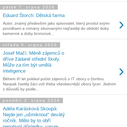
pátek 7. srpna 2026
Eduard Štorch: Dětská farma
›
Autor, známý především jako spisovatel, který proslul svými
povídkami a romány situovanými nejčastěji do období doby
kamenné a doby bronzové...
středa 5. srpna 2026
Josef Mačí: Méně zájemců o
dříve žádané střední školy.
›
Může za tím být umělá
inteligence
Během tří let poklesl počet zájemců o IT obory o čtvrtinu.
Naopak častěji žáci volí třeba všeobecnější obory lyceí. Jedním
z důvodů by podle...
pondělí 3. srpna 2026
Adéla Karásková Skoupá:
Nejde jen „ušmiknout“ devátý
ročník. Mělo by to obří
negativní důsledky, varuje