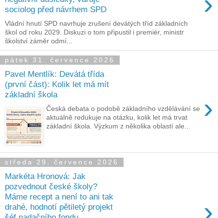
›
sociolog před návrhem SPD
Vládní hnutí SPD navrhuje zrušení devátých tříd základních
škol od roku 2029. Diskuzi o tom připustil i premiér, ministr
školství záměr odmí...
pátek 31. července 2026
Pavel Mentlík: Devátá třída
(první část): Kolik let má mít
základní škola
›
Česká debata o podobě základního vzdělávání se
aktuálně redukuje na otázku, kolik let má trvat
základní škola. Výzkum z několika oblastí ale...
středa 29. července 2026
Markéta Hronová: Jak
pozvednout české školy?
Máme recept a není to ani tak
›
drahé, hodnotí pětiletý projekt
šéf nadačního fondu