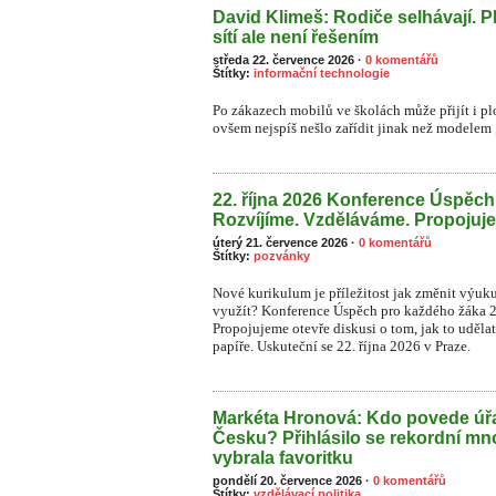
David Klimeš: Rodiče selhávají. P
sítí ale není řešením
středa 22. července 2026
·
0 komentářů
Štítky:
informační technologie
Po zákazech mobilů ve školách může přijít i plo
ovšem nejspíš nešlo zařídit jinak než modelem „
22. října 2026 Konference Úspěc
Rozvíjíme. Vzděláváme. Propojuj
úterý 21. července 2026
·
0 komentářů
Štítky:
pozvánky
Nové kurikulum je příležitost jak změnit výuk
využít? Konference Úspěch pro každého žáka 
Propojujeme otevře diskusi o tom, jak to uděla
papíře. Uskuteční se 22. října 2026 v Praze.
Markéta Hronová: Kdo povede úřa
Česku? Přihlásilo se rekordní mn
vybrala favoritku
pondělí 20. července 2026
·
0 komentářů
Štítky:
vzdělávací politika