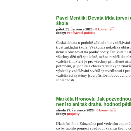
Pavel Mentlík: Devátá třída (první 
škola
pátek 31. července 2026
·
0 komentářů
Štítky:
vzdělávací politika
Česká debata o podobě základního vzdělávání s
trvat základní škola. Výzkum z několika oblast
neměli omezovat na pouhé počty. Pro kvalitu ško
všechny děti učí společně, než se rozdělí do rů
vzdělávání, které je pro všechny přiměřeně n
potřebám, je jedním z charakteristických znaků
výsledky vzdělávání s větší spravedlností i pr
vzdělávací systémy jsou příslibem budoucí pros
společnosti.
Markéta Hronová: Jak pozvednou
není to ani tak drahé, hodnotí pět
středa 29. července 2026
·
0 komentářů
Štítky:
projekty
lNadační fond Eduzměna pod vedením expertů 
co by mohlo pomoci zvednout kvalitu škol v ce