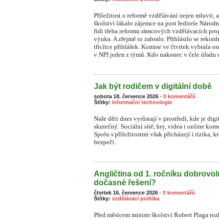
Příležitost o reformě vzdělávání nejen mluvit, a
školství lákalo zájemce na post ředitele Národ
řídí třeba reformu rámcových vzdělávacích prog
výuka. A zřejmě to zabralo. Přihlásilo se rekor
třicítce přihlášek. Komise ve čtvrtek vybrala o
v NPI jeden z týmů. Kdo nakonec v čele úřadu u
Jak být rodičem v digitální době
sobota 18. července 2026
·
0 komentářů
Štítky:
informační technologie
Naše děti dnes vyrůstají v prostředí, kde je dig
skutečný. Sociální sítě, hry, videa i online ko
S
polu s příležitostmi však přicházejí i rizika, 
bezpečí.
Angličtina od 1. ročníku dobrovo
dočasné řešení?
čtvrtek 16. července 2026
·
0 komentářů
Štítky:
vzdělávací politika
Před měsícem ministr školství Robert Plaga ro