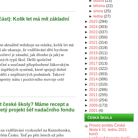
►
dubna
(
23
)
►
března
(
22
)
►
února
(
25
)
►
ledna
(
27
)
část): Kolik let má mít základní
►
2025
(
294
)
►
2024
(
303
)
►
2023
(
337
)
►
2022
(
350
)
►
2021
(
314
)
e aktuálně redukuje na otázku, kolik let má
►
2020
(
319
)
í ale ukazuje, že vzdělávání dětí bychom
►
2019
(
311
)
lství je zásadní, jak dlouho (a jak) se
►
2018
(
302
)
zných typů škol. Delší společné
►
2017
(
313
)
áročné a současně přizpůsobené žákovským
►
2016
(
322
)
 úspěšných systémů, které spojují dobré
►
2015
(
303
)
o děti z nepříznivých podmínek. Takové
perity státu i pozitivního rozvoje celé
►
2014
(
306
)
►
2013
(
310
)
►
2012
(
266
)
►
2011
(
255
)
►
2010
(
254
)
t české školy? Máme recept a
►
2009
(
173
)
iletý projekt šéf nadačního fondu
►
2001
(
4
)
ČESKÁ ŠKOLA
Provoz portálu Česká
škola k 31. lednu 2021
na vzdělávání vyzkoušel na Kutnohorsku,
končí
lém Česku. Teď po pěti letech už jeho