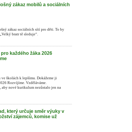
lošný zákaz mobilů a sociálních
šný zákaz sociálních sítí pro děti. To by
Velký bratr tě sleduje“.
h pro každého žáka 2026
eme
u ve školách k lepšímu. Dokážeme ji
2026 Rozvíjíme. Vzděláváme.
t, aby nové kurikulum nezůstalo jen na
d, který určuje směr výuky v
ožství zájemců, komise už