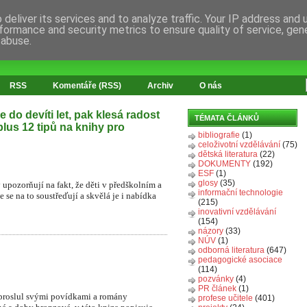
deliver its services and to analyze traffic. Your IP address and
formance and security metrics to ensure quality of service, ge
 abuse.
RSS
Komentáře (RSS)
Archiv
O nás
 do devíti let, pak klesá radost
TÉMATA ČLÁNKŮ
 plus 12 tipů na knihy pro
bibliografie
(1)
celoživotní vzdělávání
(75)
dětská literatura
(22)
DOKUMENTY
(192)
ESF
(1)
glosy
(35)
upozorňují na fakt, že děti v předškolním a
informační technologie
se na to soustřeďují a skvělá je i nabídka
(215)
inovativní vzdělávání
(154)
názory
(33)
NÚV
(1)
odborná literatura
(647)
pedagogické asociace
(114)
pozvánky
(4)
PR článek
(1)
 proslul svými povídkami a romány
profese učitele
(401)