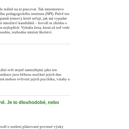
le reálně na ní pracovat. Tak ministerstvo
ního pedagogického institutu (NPI). Právě ten
ramů (osnov), které určují, jak má vypadat
dní množství kandidátů – hovoří se zhruba o
sm nejlepších. Vyhrála žena, která už teď vede
sedne, rozhodne ministr školství.
itální svět stejně samozřejmý jako ten
munikace jsou běžnou součástí jejich dne.
která mohou ovlivnit jejich psychiku, vztahy a
lně. Je to dlouhodobé, nebo
zhodl o zrušení plánované povinné výuky