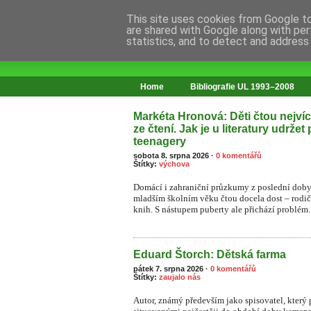
This site uses cookies from Google to 
are shared with Google along with per
statistics, and to detect and address
web o změnách ve vzdělávání
Home
Bibliografie UL 1993–2008
Markéta Hronová: Děti čtou nejvíce
ze čtení. Jak je u literatury udržet
teenagery
sobota 8. srpna 2026
·
0 komentářů
Štítky:
výchova
Domácí i zahraniční průzkumy z poslední doby 
mladším školním věku čtou docela dost – rodiče 
knih. S nástupem puberty ale přichází problém.
Eduard Štorch: Dětská farma
pátek 7. srpna 2026
·
0 komentářů
Štítky:
zaujalo nás
Autor, známý především jako spisovatel, který