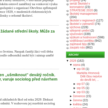
é a doby bronzové, v této knize popisuje
projekty
(24)
seriál Školství v
beňském ostrově zaměřený na venkovní výuku
koronakrizi
(23)
spolupráci s organizací Otevřeno zpřístupnil
STRATEGIE 2020
(9)
 roce 1929, v moderních elektronických
školský management
lenky o reformě školství.
(204)
školství v regionech
(127)
školství v zahraničí
(74)
výchova
(228)
výtvarné umění
(2)
 žádané střední školy. Může za
vyučování
(339)
výzkum a hodnocení
(598)
vzdělávací politika
(942)
zajímavé tipy
(678)
zaujalo nás
(862)
o čtvrtinu. Naopak častěji žáci volí třeba
ARCHIV
 podle odborníků mohl být i nástup umělé
▼
2026
(
162
)
▼
srpna
(
4
)
▼
srp 08
(
1
)
Markéta Hronová:
en „ušmiknout“ devátý ročník.
Děti čtou nejvíce
y, varuje sociolog před návrhem
do devíti let, ...
►
srp 07
(
1
)
►
srp 05
(
1
)
►
srp 03
(
1
)
►
července
(
15
)
íd základních škol od roku 2029. Diskuzi
►
června
(
22
)
r odmítá. V rozhovoru jej rozebírá sociolog
►
května
(
24
)