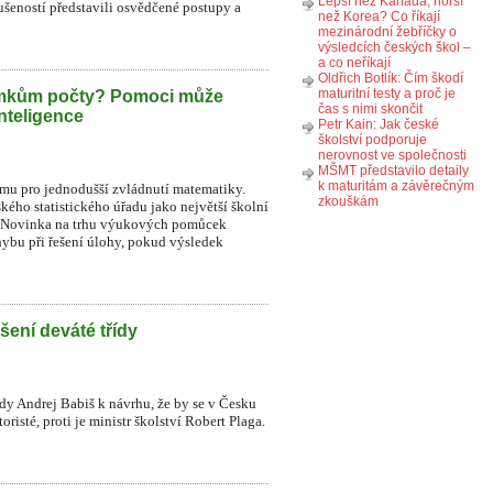
Lepší než Kanada, horší
ušeností představili osvědčené postupy a
než Korea? Co říkají
mezinárodní žebříčky o
výsledcích českých škol –
a co neříkají
Oldřich Botlík: Čím škodí
maturitní testy a proč je
omkům počty? Pomoci může
čas s nimi skončit
nteligence
Petr Kain: Jak české
školství podporuje
nerovnost ve společnosti
MŠMT představilo detaily
k maturitám a závěrečným
ormu pro jednodušší zvládnutí matematiky.
zkouškám
kého statistického úřadu jako největší školní
ků. Novinka na trhu výukových pomůcek
ybu při řešení úlohy, pokud výsledek
šení deváté třídy
ády Andrej Babiš k návrhu, že by se v Česku
risté, proti je ministr školství Robert Plaga.