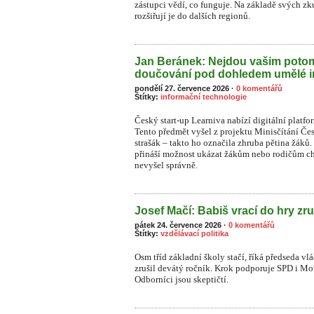
zástupci vědí, co funguje. Na základě svých zk
rozšiřují je do dalších regionů.
Jan Beránek: Nejdou vašim pot
doučování pod dohledem umělé i
pondělí 27. července 2026
·
0 komentářů
Štítky:
informační technologie
Český start-up Learniva nabízí digitální platf
Tento předmět vyšel z projektu Minisčítání Čes
strašák – takto ho označila zhruba pětina žá
přináší možnost ukázat žákům nebo rodičům ch
nevyšel správně.
Josef Mačí: Babiš vrací do hry zru
pátek 24. července 2026
·
0 komentářů
Štítky:
vzdělávací politika
Osm tříd základní školy stačí, říká předseda vl
zrušil devátý ročník. Krok podporuje SPD i Moto
Odborníci jsou skeptičtí.