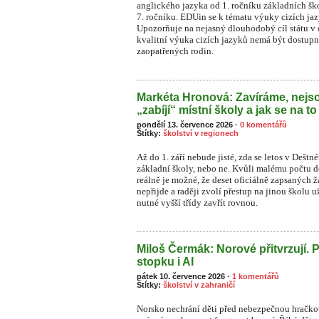
anglického jazyka od 1. ročníku základních šk
7. ročníku. EDUin se k tématu výuky cizích ja
Upozorňuje na nejasný dlouhodobý cíl státu v o
kvalitní výuka cizích jazyků nemá být dostupn
zaopatřených rodin.
Markéta Hronová: Zavíráme, nejso
„zabíjí“ místní školy a jak se na to
pondělí 13. července 2026
·
0 komentářů
Štítky:
školství v regionech
Až do 1. září nebude jisté, zda se letos v Dešt
základní školy, nebo ne. Kvůli malému počtu dět
reálně je možné, že deset oficiálně zapsaných
nepřijde a raději zvolí přestup na jinou školu 
nutné vyšší třídy zavřít rovnou.
Miloš Čermák: Norové přitvrzují. 
stopku i AI
pátek 10. července 2026
·
1 komentářů
Štítky:
školství v zahraničí
Norsko nechrání děti před nebezpečnou hračkou