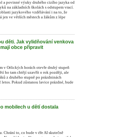
ol a povinné výuky druhého cizího jazyka od
zyků na základních školách s odstupem vrací.
blasti jazykového vzdělávání i na to, že
á jen ve větších městech a žákům z lépe
u děti. Jak vylidňování venkova
 mají obce připravit
ném v Orlických horách otevře druhý stupeň
í ho tam chtějí uzavřít o rok později, ale
 žáků z druhého stupně po prázdninách
už letos. Pokud zůstanou lavice prázdné, bude
Po mobilech u dětí dostala
. Chrání to, co bude v éře AI skutečně