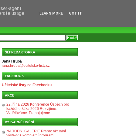
 user-agent
nerate usage
LEARN MORE
GOT IT
ŠÉFREDAKTORKA
Jana Hrubá
jana.hruba@ucitelske-listy.cz
FACEBOOK
Učitelské listy na Facebooku
AKCE
22. října 2026 Konference Úspěch pro
každého žáka 2026 Rozvíjíme.
Vzděláváme. Propojujeme
VÝTVARNÉ UMĚNÍ
NÁRODNÍ GALERIE Praha: aktuální
výstavy + kompletní program