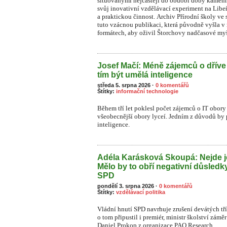
situovanými nejčastěji do období doby kamenn
svůj inovativní vzdělávací experiment na Li
a praktickou činnost. Archiv Přírodní školy ve 
tuto vzácnou publikaci, která původně vyšla v
formátech, aby oživil Štorchovy nadčasové myš
Josef Mačí: Méně zájemců o dříve
tím být umělá inteligence
středa 5. srpna 2026
·
0 komentářů
Štítky:
informační technologie
Během tří let poklesl počet zájemců o IT obory 
všeobecnější obory lyceí. Jedním z důvodů by
inteligence.
Adéla Karásková Skoupá: Nejde j
Mělo by to obří negativní důsledk
SPD
pondělí 3. srpna 2026
·
0 komentářů
Štítky:
vzdělávací politika
Vládní hnutí SPD navrhuje zrušení devátých tř
o tom připustil i premiér, ministr školství zámě
Daniel Prokop z organizace PAQ Research.