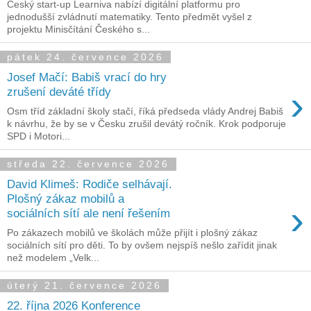
Český start-up Learniva nabízí digitální platformu pro
jednodušší zvládnutí matematiky. Tento předmět vyšel z
projektu Minisčítání Českého s...
pátek 24. července 2026
Josef Mačí: Babiš vrací do hry
›
zrušení deváté třídy
Osm tříd základní školy stačí, říká předseda vlády Andrej Babiš
k návrhu, že by se v Česku zrušil devátý ročník. Krok podporuje
SPD i Motori...
středa 22. července 2026
David Klimeš: Rodiče selhávají.
Plošný zákaz mobilů a
›
sociálních sítí ale není řešením
Po zákazech mobilů ve školách může přijít i plošný zákaz
sociálních sítí pro děti. To by ovšem nejspíš nešlo zařídit jinak
než modelem „Velk...
úterý 21. července 2026
22. října 2026 Konference