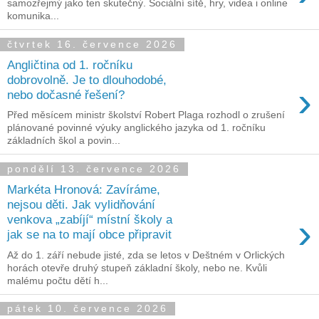
samozřejmý jako ten skutečný. Sociální sítě, hry, videa i online
komunika...
čtvrtek 16. července 2026
Angličtina od 1. ročníku
dobrovolně. Je to dlouhodobé,
›
nebo dočasné řešení?
Před měsícem ministr školství Robert Plaga rozhodl o zrušení
plánované povinné výuky anglického jazyka od 1. ročníku
základních škol a povin...
pondělí 13. července 2026
Markéta Hronová: Zavíráme,
nejsou děti. Jak vylidňování
›
venkova „zabíjí“ místní školy a
jak se na to mají obce připravit
Až do 1. září nebude jisté, zda se letos v Deštném v Orlických
horách otevře druhý stupeň základní školy, nebo ne. Kvůli
malému počtu dětí h...
pátek 10. července 2026