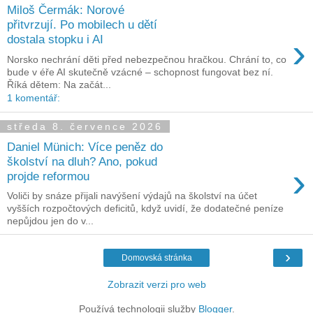
Miloš Čermák: Norové
přitvrzují. Po mobilech u dětí
›
dostala stopku i AI
Norsko nechrání děti před nebezpečnou hračkou. Chrání to, co
bude v éře AI skutečně vzácné – schopnost fungovat bez ní.
Říká dětem: Na začát...
1 komentář:
středa 8. července 2026
Daniel Münich: Více peněz do
školství na dluh? Ano, pokud
›
projde reformou
Voliči by snáze přijali navýšení výdajů na školství na účet
vyšších rozpočtových deficitů, když uvidí, že dodatečné peníze
nepůjdou jen do v...
›
Domovská stránka
Zobrazit verzi pro web
Používá technologii služby
Blogger
.