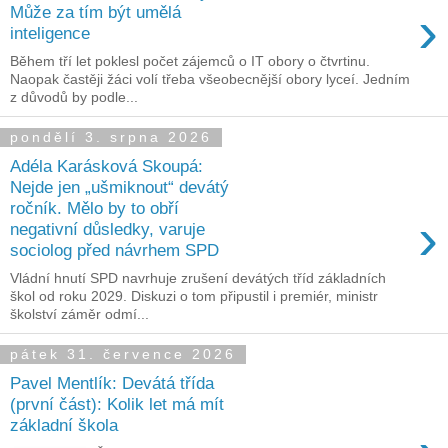
›
Může za tím být umělá
inteligence
Během tří let poklesl počet zájemců o IT obory o čtvrtinu.
Naopak častěji žáci volí třeba všeobecnější obory lyceí. Jedním
z důvodů by podle...
pondělí 3. srpna 2026
Adéla Karásková Skoupá:
Nejde jen „ušmiknout“ devátý
ročník. Mělo by to obří
›
negativní důsledky, varuje
sociolog před návrhem SPD
Vládní hnutí SPD navrhuje zrušení devátých tříd základních
škol od roku 2029. Diskuzi o tom připustil i premiér, ministr
školství záměr odmí...
pátek 31. července 2026
Pavel Mentlík: Devátá třída
(první část): Kolik let má mít
základní škola