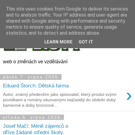
This site uses cookies from Google to deliver its services
and to analyze traffic. Your IP address and user-agent are
shared with Google along with performance and security
metrics to ensure quality of service, generate usage
statistics, and to detect and address abuse.
LEARN MORE
GOT IT
web o změnách ve vzdělávání
pátek 7. srpna 2026
Eduard Štorch: Dětská farma
›
Autor, známý především jako spisovatel, který proslul svými
povídkami a romány situovanými nejčastěji do období doby
kamenné a doby bronzové...
středa 5. srpna 2026
Josef Mačí: Méně zájemců o
dříve žádané střední školy.