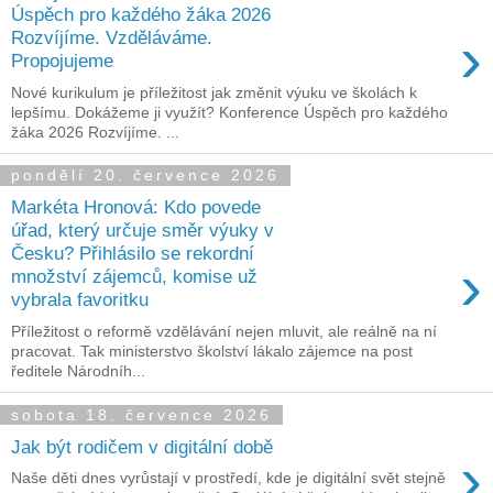
Úspěch pro každého žáka 2026
›
Rozvíjíme. Vzděláváme.
Propojujeme
Nové kurikulum je příležitost jak změnit výuku ve školách k
lepšímu. Dokážeme ji využít? Konference Úspěch pro každého
žáka 2026 Rozvíjíme. ...
pondělí 20. července 2026
Markéta Hronová: Kdo povede
úřad, který určuje směr výuky v
Česku? Přihlásilo se rekordní
›
množství zájemců, komise už
vybrala favoritku
Příležitost o reformě vzdělávání nejen mluvit, ale reálně na ní
pracovat. Tak ministerstvo školství lákalo zájemce na post
ředitele Národníh...
sobota 18. července 2026
Jak být rodičem v digitální době
›
Naše děti dnes vyrůstají v prostředí, kde je digitální svět stejně