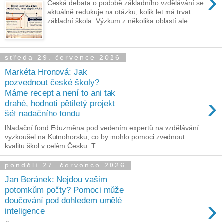
›
Česká debata o podobě základního vzdělávání se
aktuálně redukuje na otázku, kolik let má trvat
základní škola. Výzkum z několika oblastí ale...
středa 29. července 2026
Markéta Hronová: Jak
pozvednout české školy?
Máme recept a není to ani tak
›
drahé, hodnotí pětiletý projekt
šéf nadačního fondu
lNadační fond Eduzměna pod vedením expertů na vzdělávání
vyzkoušel na Kutnohorsku, co by mohlo pomoci zvednout
kvalitu škol v celém Česku. T...
pondělí 27. července 2026
Jan Beránek: Nejdou vašim
potomkům počty? Pomoci může
›
doučování pod dohledem umělé
inteligence