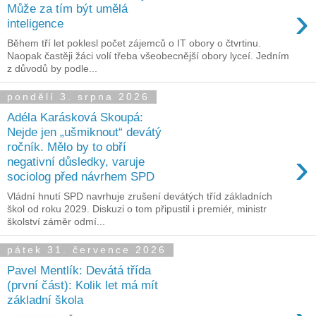
›
Může za tím být umělá
inteligence
Během tří let poklesl počet zájemců o IT obory o čtvrtinu.
Naopak častěji žáci volí třeba všeobecnější obory lyceí. Jedním
z důvodů by podle...
pondělí 3. srpna 2026
Adéla Karásková Skoupá:
Nejde jen „ušmiknout“ devátý
ročník. Mělo by to obří
›
negativní důsledky, varuje
sociolog před návrhem SPD
Vládní hnutí SPD navrhuje zrušení devátých tříd základních
škol od roku 2029. Diskuzi o tom připustil i premiér, ministr
školství záměr odmí...
pátek 31. července 2026
Pavel Mentlík: Devátá třída
(první část): Kolik let má mít
základní škola