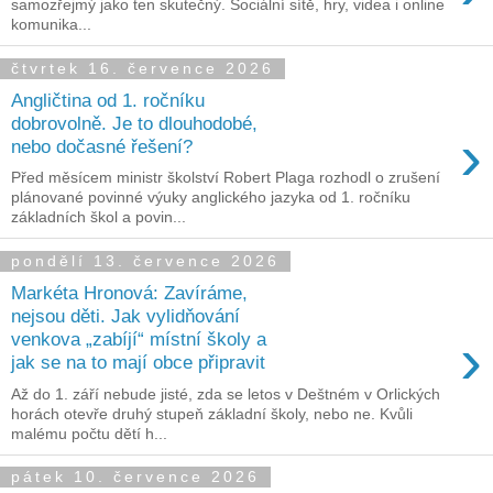
samozřejmý jako ten skutečný. Sociální sítě, hry, videa i online
komunika...
čtvrtek 16. července 2026
Angličtina od 1. ročníku
dobrovolně. Je to dlouhodobé,
›
nebo dočasné řešení?
Před měsícem ministr školství Robert Plaga rozhodl o zrušení
plánované povinné výuky anglického jazyka od 1. ročníku
základních škol a povin...
pondělí 13. července 2026
Markéta Hronová: Zavíráme,
nejsou děti. Jak vylidňování
›
venkova „zabíjí“ místní školy a
jak se na to mají obce připravit
Až do 1. září nebude jisté, zda se letos v Deštném v Orlických
horách otevře druhý stupeň základní školy, nebo ne. Kvůli
malému počtu dětí h...
pátek 10. července 2026