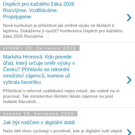
Úspěch pro každého žáka 2026
›
Rozvíjíme. Vzděláváme.
Propojujeme
Nové kurikulum je příležitost jak změnit výuku ve školách k
lepšímu. Dokážeme ji využít? Konference Úspěch pro každého
žáka 2026 Rozvíjíme. ...
pondělí 20. července 2026
Markéta Hronová: Kdo povede
úřad, který určuje směr výuky v
Česku? Přihlásilo se rekordní
›
množství zájemců, komise už
vybrala favoritku
Příležitost o reformě vzdělávání nejen mluvit, ale reálně na ní
pracovat. Tak ministerstvo školství lákalo zájemce na post
ředitele Národníh...
sobota 18. července 2026
Jak být rodičem v digitální době
›
Naše děti dnes vyrůstají v prostředí, kde je digitální svět stejně