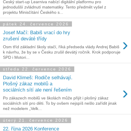
Český start-up Learniva nabízí digitální platformu pro
jednodušší zvládnutí matematiky. Tento předmět vyšel z
projektu Minisčítání Českého s...
pátek 24. července 2026
Josef Mačí: Babiš vrací do hry
›
zrušení deváté třídy
Osm tříd základní školy stačí, říká předseda vlády Andrej Babiš
k návrhu, že by se v Česku zrušil devátý ročník. Krok podporuje
SPD i Motori...
středa 22. července 2026
David Klimeš: Rodiče selhávají.
Plošný zákaz mobilů a
›
sociálních sítí ale není řešením
Po zákazech mobilů ve školách může přijít i plošný zákaz
sociálních sítí pro děti. To by ovšem nejspíš nešlo zařídit jinak
než modelem „Velk...
úterý 21. července 2026
22. října 2026 Konference