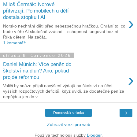
Miloš Čermák: Norové
přitvrzují. Po mobilech u dětí
›
dostala stopku i AI
Norsko nechrání děti před nebezpečnou hračkou. Chrání to, co
bude v éře AI skutečně vzácné – schopnost fungovat bez ní.
Říká dětem: Na začát...
1 komentář:
středa 8. července 2026
Daniel Münich: Více peněz do
školství na dluh? Ano, pokud
›
projde reformou
Voliči by snáze přijali navýšení výdajů na školství na účet
vyšších rozpočtových deficitů, když uvidí, že dodatečné peníze
nepůjdou jen do v...
›
Domovská stránka
Zobrazit verzi pro web
Používá technologii služby
Blogger
.