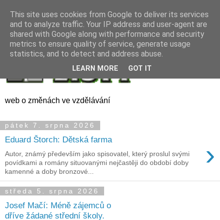
This site uses cookies from Google to deliver its services
and to analyze traffic. Your IP address and user-agent are
shared with Google along with performance and security
metrics to ensure quality of service, generate usage
statistics, and to detect and address abuse.
LEARN MORE
GOT IT
web o změnách ve vzdělávání
pátek 7. srpna 2026
Eduard Štorch: Dětská farma
›
Autor, známý především jako spisovatel, který proslul svými
povídkami a romány situovanými nejčastěji do období doby
kamenné a doby bronzové...
středa 5. srpna 2026
Josef Mačí: Méně zájemců o
dříve žádané střední školy.