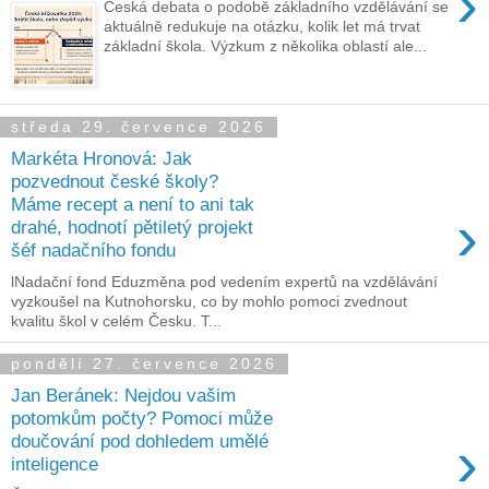
›
Česká debata o podobě základního vzdělávání se
aktuálně redukuje na otázku, kolik let má trvat
základní škola. Výzkum z několika oblastí ale...
středa 29. července 2026
Markéta Hronová: Jak
pozvednout české školy?
Máme recept a není to ani tak
›
drahé, hodnotí pětiletý projekt
šéf nadačního fondu
lNadační fond Eduzměna pod vedením expertů na vzdělávání
vyzkoušel na Kutnohorsku, co by mohlo pomoci zvednout
kvalitu škol v celém Česku. T...
pondělí 27. července 2026
Jan Beránek: Nejdou vašim
potomkům počty? Pomoci může
›
doučování pod dohledem umělé
inteligence