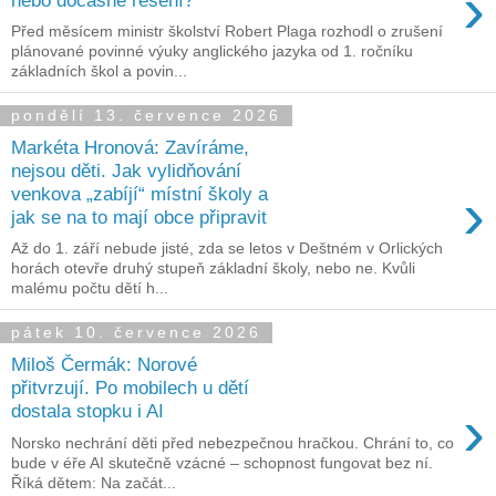
›
Před měsícem ministr školství Robert Plaga rozhodl o zrušení
plánované povinné výuky anglického jazyka od 1. ročníku
základních škol a povin...
pondělí 13. července 2026
Markéta Hronová: Zavíráme,
nejsou děti. Jak vylidňování
›
venkova „zabíjí“ místní školy a
jak se na to mají obce připravit
Až do 1. září nebude jisté, zda se letos v Deštném v Orlických
horách otevře druhý stupeň základní školy, nebo ne. Kvůli
malému počtu dětí h...
pátek 10. července 2026
Miloš Čermák: Norové
přitvrzují. Po mobilech u dětí
›
dostala stopku i AI
Norsko nechrání děti před nebezpečnou hračkou. Chrání to, co
bude v éře AI skutečně vzácné – schopnost fungovat bez ní.
Říká dětem: Na začát...