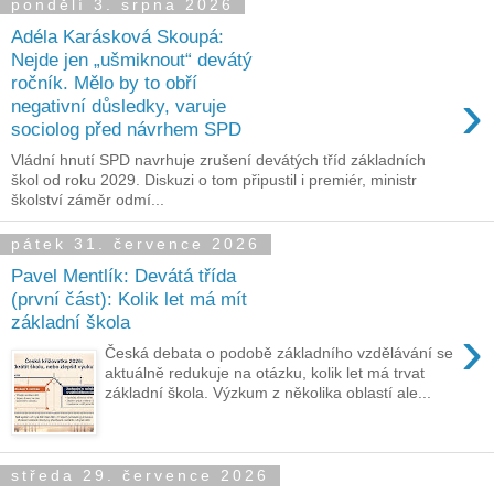
pondělí 3. srpna 2026
Adéla Karásková Skoupá:
Nejde jen „ušmiknout“ devátý
ročník. Mělo by to obří
›
negativní důsledky, varuje
sociolog před návrhem SPD
Vládní hnutí SPD navrhuje zrušení devátých tříd základních
škol od roku 2029. Diskuzi o tom připustil i premiér, ministr
školství záměr odmí...
pátek 31. července 2026
Pavel Mentlík: Devátá třída
(první část): Kolik let má mít
základní škola
›
Česká debata o podobě základního vzdělávání se
aktuálně redukuje na otázku, kolik let má trvat
základní škola. Výzkum z několika oblastí ale...
středa 29. července 2026