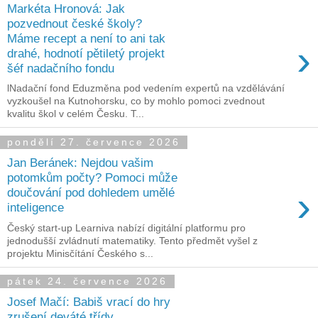
Markéta Hronová: Jak
pozvednout české školy?
Máme recept a není to ani tak
›
drahé, hodnotí pětiletý projekt
šéf nadačního fondu
lNadační fond Eduzměna pod vedením expertů na vzdělávání
vyzkoušel na Kutnohorsku, co by mohlo pomoci zvednout
kvalitu škol v celém Česku. T...
pondělí 27. července 2026
Jan Beránek: Nejdou vašim
potomkům počty? Pomoci může
›
doučování pod dohledem umělé
inteligence
Český start-up Learniva nabízí digitální platformu pro
jednodušší zvládnutí matematiky. Tento předmět vyšel z
projektu Minisčítání Českého s...
pátek 24. července 2026
Josef Mačí: Babiš vrací do hry
zrušení deváté třídy