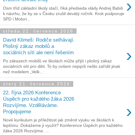
›
Osm tříd základní školy stačí, říká předseda vlády Andrej Babiš
k návrhu, že by se v Česku zrušil devátý ročník. Krok podporuje
SPD i Motori...
středa 22. července 2026
David Klimeš: Rodiče selhávají.
Plošný zákaz mobilů a
›
sociálních sítí ale není řešením
Po zákazech mobilů ve školách může přijít i plošný zákaz
sociálních sítí pro děti. To by ovšem nejspíš nešlo zařídit jinak
než modelem „Velk...
úterý 21. července 2026
22. října 2026 Konference
Úspěch pro každého žáka 2026
›
Rozvíjíme. Vzděláváme.
Propojujeme
Nové kurikulum je příležitost jak změnit výuku ve školách k
lepšímu. Dokážeme ji využít? Konference Úspěch pro každého
žáka 2026 Rozvíjíme. ...