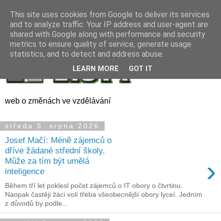
This site uses cookies from Google to deliver its services
and to analyze traffic. Your IP address and user-agent are
shared with Google along with performance and security
metrics to ensure quality of service, generate usage
statistics, and to detect and address abuse.
LEARN MORE
GOT IT
web o změnách ve vzdělávání
středa 5. srpna 2026
Josef Mačí: Méně zájemců o
dříve žádané střední školy.
›
Může za tím být umělá
inteligence
Během tří let poklesl počet zájemců o IT obory o čtvrtinu.
Naopak častěji žáci volí třeba všeobecnější obory lyceí. Jedním
z důvodů by podle...