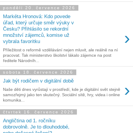
pondělí 20. července 2026
Markéta Hronová: Kdo povede
úřad, který určuje směr výuky v
Česku? Přihlásilo se rekordní
›
množství zájemců, komise už
vybrala favoritku
Příležitost o reformě vzdělávání nejen mluvit, ale reálně na ní
pracovat. Tak ministerstvo školství lákalo zájemce na post
ředitele Národníh...
sobota 18. července 2026
Jak být rodičem v digitální době
›
Naše děti dnes vyrůstají v prostředí, kde je digitální svět stejně
samozřejmý jako ten skutečný. Sociální sítě, hry, videa i online
komunika...
čtvrtek 16. července 2026
Angličtina od 1. ročníku
dobrovolně. Je to dlouhodobé,
nebo dočasné řešení?