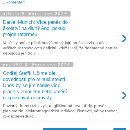
1 komentář:
středa 8. července 2026
Daniel Münich: Více peněz do
školství na dluh? Ano, pokud
›
projde reformou
Voliči by snáze přijali navýšení výdajů na školství na účet
vyšších rozpočtových deficitů, když uvidí, že dodatečné peníze
nepůjdou jen do v...
pondělí 6. července 2026
Ondřej Šteffl: Učíme děti
dovednosti pro minulá století.
Dnes by se jim hodilo více
›
práce s emocemi nebo umění
rozpoznávat nesmysly
Povinný druhý cizí jazyk, angličtina od první třídy, pravěk,
planimetrie, elektromagnetická indukce, členovci, větný rozbor,
oxidačně-redukč...