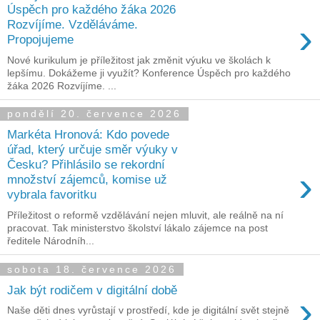
Úspěch pro každého žáka 2026
›
Rozvíjíme. Vzděláváme.
Propojujeme
Nové kurikulum je příležitost jak změnit výuku ve školách k
lepšímu. Dokážeme ji využít? Konference Úspěch pro každého
žáka 2026 Rozvíjíme. ...
pondělí 20. července 2026
Markéta Hronová: Kdo povede
úřad, který určuje směr výuky v
Česku? Přihlásilo se rekordní
›
množství zájemců, komise už
vybrala favoritku
Příležitost o reformě vzdělávání nejen mluvit, ale reálně na ní
pracovat. Tak ministerstvo školství lákalo zájemce na post
ředitele Národníh...
sobota 18. července 2026
Jak být rodičem v digitální době
›
Naše děti dnes vyrůstají v prostředí, kde je digitální svět stejně