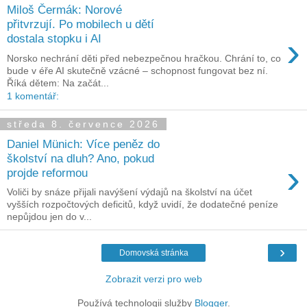
Miloš Čermák: Norové
přitvrzují. Po mobilech u dětí
›
dostala stopku i AI
Norsko nechrání děti před nebezpečnou hračkou. Chrání to, co
bude v éře AI skutečně vzácné – schopnost fungovat bez ní.
Říká dětem: Na začát...
1 komentář:
středa 8. července 2026
Daniel Münich: Více peněz do
školství na dluh? Ano, pokud
›
projde reformou
Voliči by snáze přijali navýšení výdajů na školství na účet
vyšších rozpočtových deficitů, když uvidí, že dodatečné peníze
nepůjdou jen do v...
›
Domovská stránka
Zobrazit verzi pro web
Používá technologii služby
Blogger
.