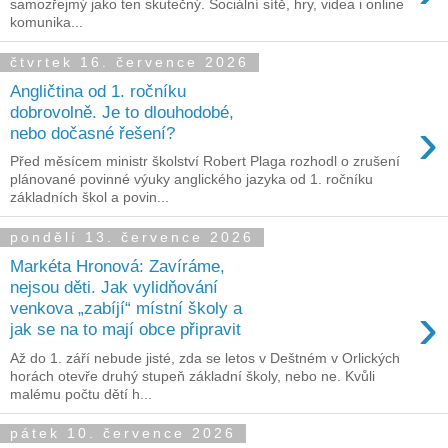
samozřejmý jako ten skutečný. Sociální sítě, hry, videa i online
komunika...
čtvrtek 16. července 2026
Angličtina od 1. ročníku
dobrovolně. Je to dlouhodobé,
›
nebo dočasné řešení?
Před měsícem ministr školství Robert Plaga rozhodl o zrušení
plánované povinné výuky anglického jazyka od 1. ročníku
základních škol a povin...
pondělí 13. července 2026
Markéta Hronová: Zavíráme,
nejsou děti. Jak vylidňování
›
venkova „zabíjí“ místní školy a
jak se na to mají obce připravit
Až do 1. září nebude jisté, zda se letos v Deštném v Orlických
horách otevře druhý stupeň základní školy, nebo ne. Kvůli
malému počtu dětí h...
pátek 10. července 2026