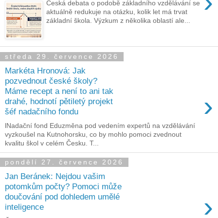
›
Česká debata o podobě základního vzdělávání se
aktuálně redukuje na otázku, kolik let má trvat
základní škola. Výzkum z několika oblastí ale...
středa 29. července 2026
Markéta Hronová: Jak
pozvednout české školy?
Máme recept a není to ani tak
›
drahé, hodnotí pětiletý projekt
šéf nadačního fondu
lNadační fond Eduzměna pod vedením expertů na vzdělávání
vyzkoušel na Kutnohorsku, co by mohlo pomoci zvednout
kvalitu škol v celém Česku. T...
pondělí 27. července 2026
Jan Beránek: Nejdou vašim
potomkům počty? Pomoci může
›
doučování pod dohledem umělé
inteligence