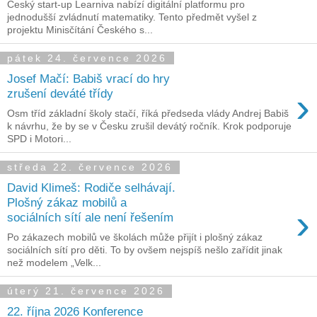
Český start-up Learniva nabízí digitální platformu pro
jednodušší zvládnutí matematiky. Tento předmět vyšel z
projektu Minisčítání Českého s...
pátek 24. července 2026
Josef Mačí: Babiš vrací do hry
›
zrušení deváté třídy
Osm tříd základní školy stačí, říká předseda vlády Andrej Babiš
k návrhu, že by se v Česku zrušil devátý ročník. Krok podporuje
SPD i Motori...
středa 22. července 2026
David Klimeš: Rodiče selhávají.
Plošný zákaz mobilů a
›
sociálních sítí ale není řešením
Po zákazech mobilů ve školách může přijít i plošný zákaz
sociálních sítí pro děti. To by ovšem nejspíš nešlo zařídit jinak
než modelem „Velk...
úterý 21. července 2026
22. října 2026 Konference