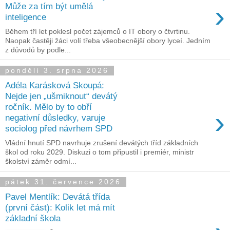
›
Může za tím být umělá
inteligence
Během tří let poklesl počet zájemců o IT obory o čtvrtinu.
Naopak častěji žáci volí třeba všeobecnější obory lyceí. Jedním
z důvodů by podle...
pondělí 3. srpna 2026
Adéla Karásková Skoupá:
Nejde jen „ušmiknout“ devátý
ročník. Mělo by to obří
›
negativní důsledky, varuje
sociolog před návrhem SPD
Vládní hnutí SPD navrhuje zrušení devátých tříd základních
škol od roku 2029. Diskuzi o tom připustil i premiér, ministr
školství záměr odmí...
pátek 31. července 2026
Pavel Mentlík: Devátá třída
(první část): Kolik let má mít
základní škola