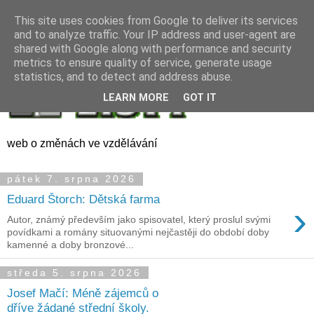
This site uses cookies from Google to deliver its services
and to analyze traffic. Your IP address and user-agent are
shared with Google along with performance and security
metrics to ensure quality of service, generate usage
statistics, and to detect and address abuse.
LEARN MORE
GOT IT
web o změnách ve vzdělávání
pátek 7. srpna 2026
Eduard Štorch: Dětská farma
›
Autor, známý především jako spisovatel, který proslul svými
povídkami a romány situovanými nejčastěji do období doby
kamenné a doby bronzové...
středa 5. srpna 2026
Josef Mačí: Méně zájemců o
dříve žádané střední školy.