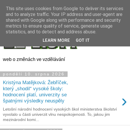
This site uses cookies from Google to deliver its services
and to analyze traffic. Your IP address and user-agent are
shared with Google along with performance and security
metrics to ensure quality of service, generate usage
statistics, and to detect and address abuse.
LEARN MORE
GOT IT
web o změnách ve vzdělávání
pondělí 10. srpna 2026
Kristýna Matějková: Žebříček,
který „shodil“ vysoké školy:
›
hodnocení platí, univerzity se
špatnými výsledky neuspěly
Letošní národní hodnocení vysokých škol ministerstva školství
vyvolalo u části univerzit vlnu nespokojenosti. To, jakou jim
mezinárodní komi...