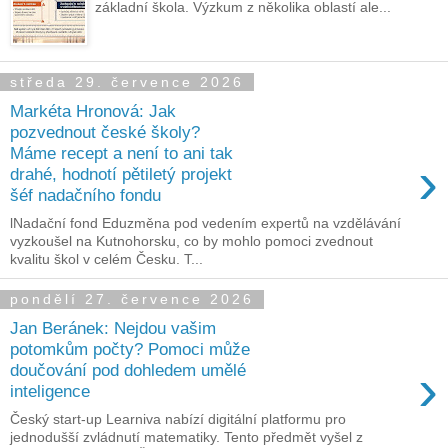
základní škola. Výzkum z několika oblastí ale...
středa 29. července 2026
Markéta Hronová: Jak
pozvednout české školy?
Máme recept a není to ani tak
›
drahé, hodnotí pětiletý projekt
šéf nadačního fondu
lNadační fond Eduzměna pod vedením expertů na vzdělávání
vyzkoušel na Kutnohorsku, co by mohlo pomoci zvednout
kvalitu škol v celém Česku. T...
pondělí 27. července 2026
Jan Beránek: Nejdou vašim
potomkům počty? Pomoci může
›
doučování pod dohledem umělé
inteligence
Český start-up Learniva nabízí digitální platformu pro
jednodušší zvládnutí matematiky. Tento předmět vyšel z