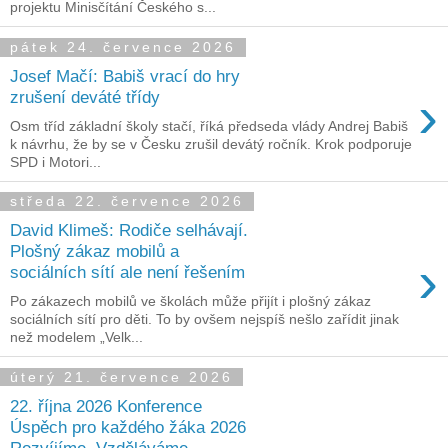
projektu Minisčítání Českého s...
pátek 24. července 2026
Josef Mačí: Babiš vrací do hry
›
zrušení deváté třídy
Osm tříd základní školy stačí, říká předseda vlády Andrej Babiš
k návrhu, že by se v Česku zrušil devátý ročník. Krok podporuje
SPD i Motori...
středa 22. července 2026
David Klimeš: Rodiče selhávají.
Plošný zákaz mobilů a
›
sociálních sítí ale není řešením
Po zákazech mobilů ve školách může přijít i plošný zákaz
sociálních sítí pro děti. To by ovšem nejspíš nešlo zařídit jinak
než modelem „Velk...
úterý 21. července 2026
22. října 2026 Konference
Úspěch pro každého žáka 2026
Rozvíjíme. Vzděláváme.