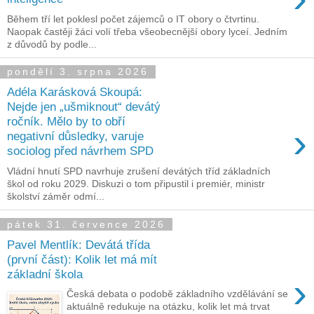
Během tří let poklesl počet zájemců o IT obory o čtvrtinu.
Naopak častěji žáci volí třeba všeobecnější obory lyceí. Jedním
z důvodů by podle...
pondělí 3. srpna 2026
Adéla Karásková Skoupá:
Nejde jen „ušmiknout“ devátý
ročník. Mělo by to obří
›
negativní důsledky, varuje
sociolog před návrhem SPD
Vládní hnutí SPD navrhuje zrušení devátých tříd základních
škol od roku 2029. Diskuzi o tom připustil i premiér, ministr
školství záměr odmí...
pátek 31. července 2026
Pavel Mentlík: Devátá třída
(první část): Kolik let má mít
základní škola
›
Česká debata o podobě základního vzdělávání se
aktuálně redukuje na otázku, kolik let má trvat