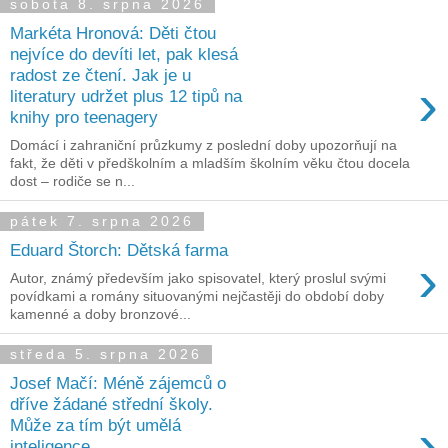
sobota 8. srpna 2026
Markéta Hronová: Děti čtou
nejvíce do devíti let, pak klesá
radost ze čtení. Jak je u
›
literatury udržet plus 12 tipů na
knihy pro teenagery
Domácí i zahraniční průzkumy z poslední doby upozorňují na
fakt, že děti v předškolním a mladším školním věku čtou docela
dost – rodiče se n...
pátek 7. srpna 2026
Eduard Štorch: Dětská farma
›
Autor, známý především jako spisovatel, který proslul svými
povídkami a romány situovanými nejčastěji do období doby
kamenné a doby bronzové...
středa 5. srpna 2026
Josef Mačí: Méně zájemců o
dříve žádané střední školy.
›
Může za tím být umělá
inteligence