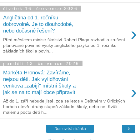
čtvrtek 16. července 2026
Angličtina od 1. ročníku
dobrovolně. Je to dlouhodobé,
›
nebo dočasné řešení?
Před měsícem ministr školství Robert Plaga rozhodl o zrušení
plánované povinné výuky anglického jazyka od 1. ročníku
základních škol a povin...
pondělí 13. července 2026
Markéta Hronová: Zavíráme,
nejsou děti. Jak vylidňování
›
venkova „zabíjí“ místní školy a
jak se na to mají obce připravit
Až do 1. září nebude jisté, zda se letos v Deštném v Orlických
horách otevře druhý stupeň základní školy, nebo ne. Kvůli
malému počtu dětí h...
›
Domovská stránka