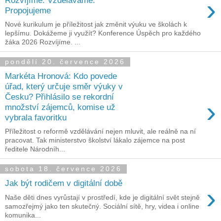
›
Propojujeme
Nové kurikulum je příležitost jak změnit výuku ve školách k
lepšímu. Dokážeme ji využít? Konference Úspěch pro každého
žáka 2026 Rozvíjíme. ...
pondělí 20. července 2026
Markéta Hronová: Kdo povede
úřad, který určuje směr výuky v
Česku? Přihlásilo se rekordní
›
množství zájemců, komise už
vybrala favoritku
Příležitost o reformě vzdělávání nejen mluvit, ale reálně na ní
pracovat. Tak ministerstvo školství lákalo zájemce na post
ředitele Národníh...
sobota 18. července 2026
Jak být rodičem v digitální době
›
Naše děti dnes vyrůstají v prostředí, kde je digitální svět stejně
samozřejmý jako ten skutečný. Sociální sítě, hry, videa i online
komunika...