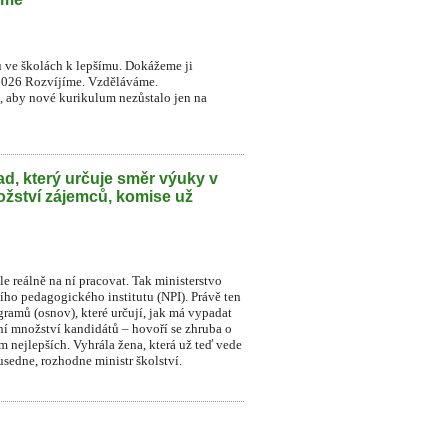
u ve školách k lepšímu. Dokážeme ji
2026 Rozvíjíme. Vzděláváme.
t, aby nové kurikulum nezůstalo jen na
d, který určuje směr výuky v
ožství zájemců, komise už
le reálně na ní pracovat. Tak ministerstvo
ního pedagogického institutu (NPI). Právě ten
ramů (osnov), které určují, jak má vypadat
dní množství kandidátů – hovoří se zhruba o
sm nejlepších. Vyhrála žena, která už teď vede
sedne, rozhodne ministr školství.