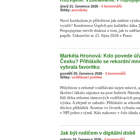
úterý 21. července 2026
·
0 komentářů
Štítky:
pozvánky
Nové kurikulum je příležitost jak změnit výuk
využít? Konference Úspěch pro každého žáka 
Propojujeme otevře diskusi o tom, jak to uděla
papíře. Uskuteční se 22. října 2026 v Praze.
Markéta Hronová: Kdo povede úřa
Česku? Přihlásilo se rekordní mn
vybrala favoritku
pondělí 20. července 2026
·
0 komentářů
Štítky:
vzdělávací politika
Příležitost o reformě vzdělávání nejen mluvit, a
školství lákalo zájemce na post ředitele Národ
řídí třeba reformu rámcových vzdělávacích prog
výuka. A zřejmě to zabralo. Přihlásilo se rekor
třicítce přihlášek. Komise ve čtvrtek vybrala o
v NPI jeden z týmů. Kdo nakonec v čele úřadu u
Jak být rodičem v digitální době
sobota 18. července 2026
·
0 komentářů