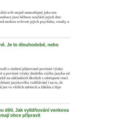
itální svět stejně samozřejmý jako ten
munikace jsou běžnou součástí jejich dne.
která mohou ovlivnit jejich psychiku, vztahy a
lně. Je to dlouhodobé, nebo
zhodl o zrušení plánované povinné výuky
ol a povinné výuky druhého cizího jazyka od
zyků na základních školách s odstupem vrací.
blasti jazykového vzdělávání i na to, že
á jen ve větších městech a žákům z lépe
u děti. Jak vylidňování venkova
 mají obce připravit