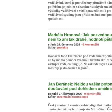
vzdělávání, které je pro všechny přiměřeně n
potřebám, je jedním z charakteristických znaků
výsledky vzdělávání s větší spravedlností i pr
vzdělávací systémy jsou příslibem budoucí pros
společnosti.
Markéta Hronová: Jak pozvednou
není to ani tak drahé, hodnotí pět
středa 29. července 2026
·
0 komentářů
Štítky:
projekty
lNadační fond Eduzměna pod vedením expertů 
co by mohlo pomoci zvednout kvalitu škol v ce
zástupci vědí, co funguje. Na základě svých zk
rozšiřují je do dalších regionů.
Jan Beránek: Nejdou vašim pot
doučování pod dohledem umělé i
pondělí 27. července 2026
·
0 komentářů
Štítky:
informační technologie
Český start-up Learniva nabízí digitální platf
Tento předmět vyšel z projektu Minisčítání Čes