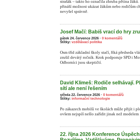
strašák – takto ho označila zhruba pětina žá
přináší možnost ukázat žákům nebo rodičům ch
nevyšel správně.
Josef Mačí: Babiš vrací do hry zru
pátek 24. července 2026
·
0 komentářů
Štítky:
vzdělávací politika
Osm tříd základní školy stačí, říká předseda vl
zrušil devátý ročník. Krok podporuje SPD i Moto
Odborníci jsou skeptičtí.
David Klimeš: Rodiče selhávají. P
sítí ale není řešením
středa 22. července 2026
·
0 komentářů
Štítky:
informační technologie
Po zákazech mobilů ve školách může přijít i plo
ovšem nejspíš nešlo zařídit jinak než modelem „
22. října 2026 Konference Úspěc
Rozvíjíme. Vzděláváme. Propojuj