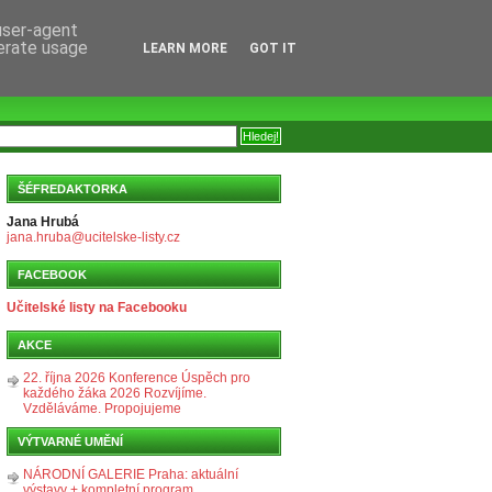
 user-agent
nerate usage
LEARN MORE
GOT IT
ŠÉFREDAKTORKA
Jana Hrubá
jana.hruba@ucitelske-listy.cz
FACEBOOK
Učitelské listy na Facebooku
AKCE
22. října 2026 Konference Úspěch pro
každého žáka 2026 Rozvíjíme.
Vzděláváme. Propojujeme
VÝTVARNÉ UMĚNÍ
NÁRODNÍ GALERIE Praha: aktuální
výstavy + kompletní program