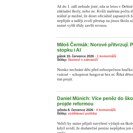
Až do 1. září nebude jisté, zda se letos v Dešt
základní školy, nebo ne. Kvůli malému počtu dět
reálně je možné, že deset oficiálně zapsaných
nepřijde a raději zvolí přestup na jinou školu 
nutné vyšší třídy zavřít rovnou.
Miloš Čermák: Norové přitvrzují. 
stopku i AI
pátek 10. července 2026
·
1 komentářů
Štítky:
školství v zahraničí
Norsko nechrání děti před nebezpečnou hračkou
vzácné – schopnost fungovat bez ní. Říká dětem:
tím projít.
Daniel Münich: Více peněz do ško
projde reformou
středa 8. července 2026
·
0 komentářů
Štítky:
vzdělávací politika
Voliči by snáze přijali navýšení výdajů na škol
když uvidí, že dodatečné peníze nepůjdou jen 
změn.