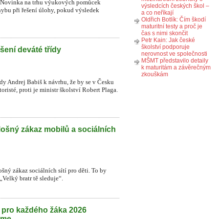
ků. Novinka na trhu výukových pomůcek
výsledcích českých škol –
ybu při řešení úlohy, pokud výsledek
a co neříkají
Oldřich Botlík: Čím škodí
maturitní testy a proč je
čas s nimi skončit
Petr Kain: Jak české
školství podporuje
šení deváté třídy
nerovnost ve společnosti
MŠMT představilo detaily
k maturitám a závěrečným
zkouškám
ády Andrej Babiš k návrhu, že by se v Česku
risté, proti je ministr školství Robert Plaga.
lošný zákaz mobilů a sociálních
šný zákaz sociálních sítí pro děti. To by
Velký bratr tě sleduje“.
h pro každého žáka 2026
eme