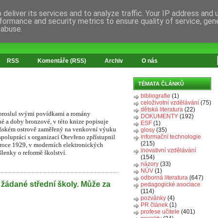
deliver its services and to analyze traffic. Your IP address and
formance and security metrics to ensure quality of service, ge
 abuse.
RSS
Komentáře (RSS)
Archiv
O nás
TÉMATA ČLÁNKŮ
bibliografie
(1)
celoživotní vzdělávání
(75)
dětská literatura
(22)
 proslul svými povídkami a romány
DOKUMENTY
(192)
é a doby bronzové, v této knize popisuje
ESF
(1)
beňském ostrově zaměřený na venkovní výuku
glosy
(35)
spolupráci s organizací Otevřeno zpřístupnil
informační technologie
(215)
 roce 1929, v moderních elektronických
inovativní vzdělávání
lenky o reformě školství.
(154)
názory
(33)
NÚV
(1)
odborná literatura
(647)
 žádané střední školy. Může za
pedagogické asociace
(114)
pozvánky
(4)
PR článek
(1)
profese učitele
(401)