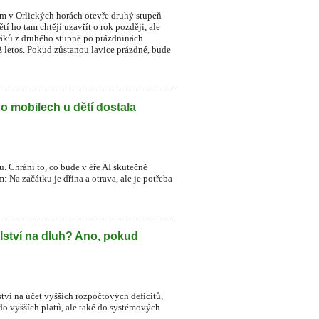
ném v Orlických horách otevře druhý stupeň
í ho tam chtějí uzavřít o rok později, ale
 žáků z druhého stupně po prázdninách
už letos. Pokud zůstanou lavice prázdné, bude
Po mobilech u dětí dostala
. Chrání to, co bude v éře AI skutečně
 Na začátku je dřina a otrava, ale je potřeba
lství na dluh? Ano, pokud
ství na účet vyšších rozpočtových deficitů,
do vyšších platů, ale také do systémových