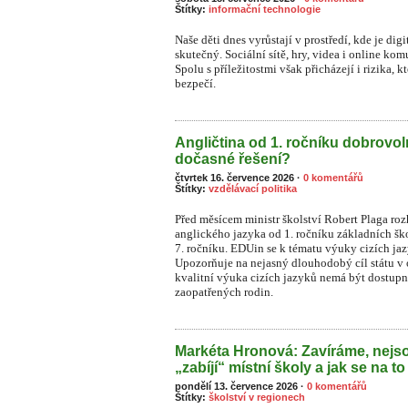
Štítky:
informační technologie
Naše děti dnes vyrůstají v prostředí, kde je dig
skutečný. Sociální sítě, hry, videa i online ko
S
polu s příležitostmi však přicházejí i rizika, 
bezpečí.
Angličtina od 1. ročníku dobrovo
dočasné řešení?
čtvrtek 16. července 2026
·
0 komentářů
Štítky:
vzdělávací politika
Před měsícem ministr školství Robert Plaga ro
anglického jazyka od 1. ročníku základních šk
7. ročníku. EDUin se k tématu výuky cizích ja
Upozorňuje na nejasný dlouhodobý cíl státu v o
kvalitní výuka cizích jazyků nemá být dostupn
zaopatřených rodin.
Markéta Hronová: Zavíráme, nejso
„zabíjí“ místní školy a jak se na to
pondělí 13. července 2026
·
0 komentářů
Štítky:
školství v regionech