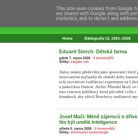
This site uses cookies from Google to 
are shared with Google along with per
statistics, and to detect and address
web o změnách ve vzdělávání
Home
Bibliografie UL 1993–2008
Eduard Štorch: Dětská farma
pátek 7. srpna 2026
·
0 komentářů
Štítky:
zaujalo nás
Autor, známý především jako spisovatel, který
situovanými nejčastěji do období doby kamenn
svůj inovativní vzdělávací experiment na Li
a praktickou činnost. Archiv Přírodní školy ve 
tuto vzácnou publikaci, která původně vyšla v
formátech, aby oživil Štorchovy nadčasové myš
Josef Mačí: Méně zájemců o dříve
tím být umělá inteligence
středa 5. srpna 2026
·
0 komentářů
Štítky:
informační technologie