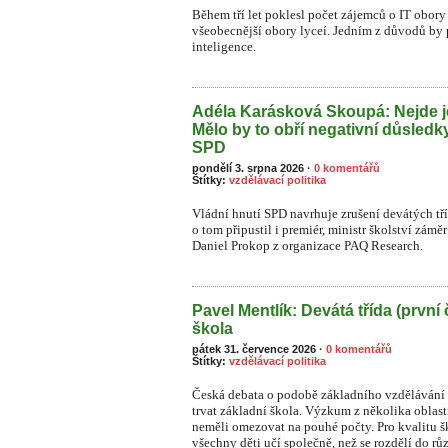
Během tří let poklesl počet zájemců o IT obory 
všeobecnější obory lyceí. Jedním z důvodů by
inteligence.
Adéla Karásková Skoupá: Nejde j
Mělo by to obří negativní důsledk
SPD
pondělí 3. srpna 2026
·
0 komentářů
Štítky:
vzdělávací politika
Vládní hnutí SPD navrhuje zrušení devátých tř
o tom připustil i premiér, ministr školství zámě
Daniel Prokop z organizace PAQ Research.
Pavel Mentlík: Devátá třída (první 
škola
pátek 31. července 2026
·
0 komentářů
Štítky:
vzdělávací politika
Česká debata o podobě základního vzdělávání s
trvat základní škola. Výzkum z několika oblast
neměli omezovat na pouhé počty. Pro kvalitu ško
všechny děti učí společně, než se rozdělí do rů