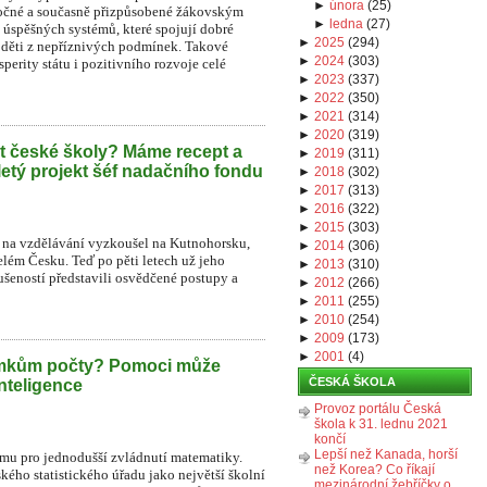
►
února
(
25
)
áročné a současně přizpůsobené žákovským
►
ledna
(
27
)
 úspěšných systémů, které spojují dobré
►
2025
(
294
)
o děti z nepříznivých podmínek. Takové
►
2024
(
303
)
perity státu i pozitivního rozvoje celé
►
2023
(
337
)
►
2022
(
350
)
►
2021
(
314
)
►
2020
(
319
)
t české školy? Máme recept a
►
2019
(
311
)
iletý projekt šéf nadačního fondu
►
2018
(
302
)
►
2017
(
313
)
►
2016
(
322
)
►
2015
(
303
)
na vzdělávání vyzkoušel na Kutnohorsku,
►
2014
(
306
)
lém Česku. Teď po pěti letech už jeho
►
2013
(
310
)
ušeností představili osvědčené postupy a
►
2012
(
266
)
►
2011
(
255
)
►
2010
(
254
)
►
2009
(
173
)
►
2001
(
4
)
omkům počty? Pomoci může
ČESKÁ ŠKOLA
nteligence
Provoz portálu Česká
škola k 31. lednu 2021
končí
Lepší než Kanada, horší
ormu pro jednodušší zvládnutí matematiky.
než Korea? Co říkají
kého statistického úřadu jako největší školní
mezinárodní žebříčky o