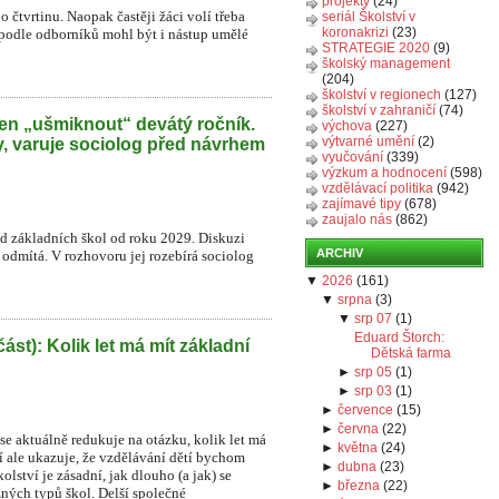
projekty
(24)
o čtvrtinu. Naopak častěji žáci volí třeba
seriál Školství v
koronakrizi
(23)
 podle odborníků mohl být i nástup umělé
STRATEGIE 2020
(9)
školský management
(204)
školství v regionech
(127)
školství v zahraničí
(74)
en „ušmiknout“ devátý ročník.
výchova
(227)
výtvarné umění
(2)
y, varuje sociolog před návrhem
vyučování
(339)
výzkum a hodnocení
(598)
vzdělávací politika
(942)
zajímavé tipy
(678)
zaujalo nás
(862)
íd základních škol od roku 2029. Diskuzi
ARCHIV
r odmítá. V rozhovoru jej rozebírá sociolog
▼
2026
(
161
)
▼
srpna
(
3
)
▼
srp 07
(
1
)
Eduard Štorch:
část): Kolik let má mít základní
Dětská farma
►
srp 05
(
1
)
►
srp 03
(
1
)
►
července
(
15
)
►
června
(
22
)
e aktuálně redukuje na otázku, kolik let má
►
května
(
24
)
í ale ukazuje, že vzdělávání dětí bychom
►
dubna
(
23
)
lství je zásadní, jak dlouho (a jak) se
►
března
(
22
)
zných typů škol. Delší společné