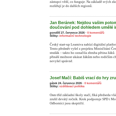
zástupci vědí, co funguje. Na základě svých zk
rozšiřují je do dalších regionů.
Jan Beránek: Nejdou vašim pot
doučování pod dohledem umělé i
pondělí 27. července 2026
·
0 komentářů
Štítky:
informační technologie
Český start-up Learniva nabízí digitální platf
Tento předmět vyšel z projektu Minisčítání Čes
strašák – takto ho označila zhruba pětina žá
přináší možnost ukázat žákům nebo rodičům ch
nevyšel správně.
Josef Mačí: Babiš vrací do hry zru
pátek 24. července 2026
·
0 komentářů
Štítky:
vzdělávací politika
Osm tříd základní školy stačí, říká předseda vl
zrušil devátý ročník. Krok podporuje SPD i Moto
Odborníci jsou skeptičtí.