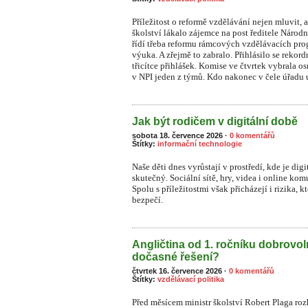
Příležitost o reformě vzdělávání nejen mluvit, a
školství lákalo zájemce na post ředitele Národ
řídí třeba reformu rámcových vzdělávacích prog
výuka. A zřejmě to zabralo. Přihlásilo se rekor
třicítce přihlášek. Komise ve čtvrtek vybrala o
v NPI jeden z týmů. Kdo nakonec v čele úřadu u
Jak být rodičem v digitální době
sobota 18. července 2026
·
0 komentářů
Štítky:
informační technologie
Naše děti dnes vyrůstají v prostředí, kde je dig
skutečný. Sociální sítě, hry, videa i online ko
S
polu s příležitostmi však přicházejí i rizika, 
bezpečí.
Angličtina od 1. ročníku dobrovo
dočasné řešení?
čtvrtek 16. července 2026
·
0 komentářů
Štítky:
vzdělávací politika
Před měsícem ministr školství Robert Plaga ro