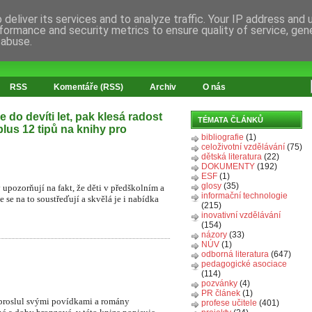
deliver its services and to analyze traffic. Your IP address and
formance and security metrics to ensure quality of service, ge
 abuse.
RSS
Komentáře (RSS)
Archiv
O nás
 do devíti let, pak klesá radost
TÉMATA ČLÁNKŮ
 plus 12 tipů na knihy pro
bibliografie
(1)
celoživotní vzdělávání
(75)
dětská literatura
(22)
DOKUMENTY
(192)
ESF
(1)
glosy
(35)
upozorňují na fakt, že děti v předškolním a
informační technologie
se na to soustřeďují a skvělá je i nabídka
(215)
inovativní vzdělávání
(154)
názory
(33)
NÚV
(1)
odborná literatura
(647)
pedagogické asociace
(114)
pozvánky
(4)
PR článek
(1)
 proslul svými povídkami a romány
profese učitele
(401)