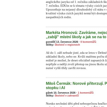
anglického jazyka od 1. ročníku základních šk
7. ročníku. EDUin se k tématu výuky cizích ja
Upozorňuje na nejasný dlouhodobý cíl státu v o
kvalitní výuka cizích jazyků nemá být dostupn
zaopatřených rodin.
Markéta Hronová: Zavíráme, nejso
„zabíjí“ místní školy a jak se na to
pondělí 13. července 2026
·
0 komentářů
Štítky:
školství v regionech
Až do 1. září nebude jisté, zda se letos v Dešt
základní školy, nebo ne. Kvůli malému počtu dět
reálně je možné, že deset oficiálně zapsaných
nepřijde a raději zvolí přestup na jinou školu 
nutné vyšší třídy zavřít rovnou.
Miloš Čermák: Norové přitvrzují. 
stopku i AI
pátek 10. července 2026
·
1 komentářů
Štítky:
školství v zahraničí
Norsko nechrání děti před nebezpečnou hračkou