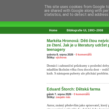
This site uses cookies from Google to 
are shared with Google along with per
statistics, and to detect and address
web o změnách ve vzdělávání
Home
Bibliografie UL 1993–2008
Markéta Hronová: Děti čtou nejvíce
ze čtení. Jak je u literatury udržet
teenagery
sobota 8. srpna 2026
·
0 komentářů
Štítky:
výchova
Domácí i zahraniční průzkumy z poslední doby 
mladším školním věku čtou docela dost – rodiče 
knih. S nástupem puberty ale přichází problém.
Eduard Štorch: Dětská farma
pátek 7. srpna 2026
·
0 komentářů
Štítky:
zaujalo nás
Autor, známý především jako spisovatel, který