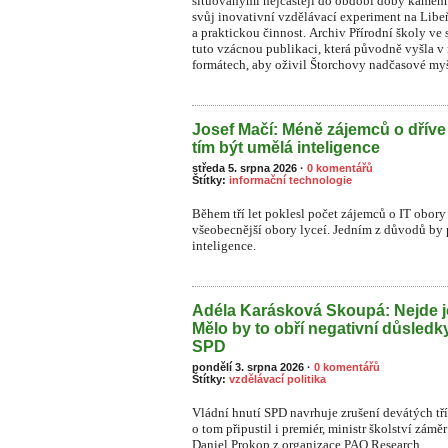
situovanými nejčastěji do období doby kamenn
svůj inovativní vzdělávací experiment na Li
a praktickou činnost. Archiv Přírodní školy ve 
tuto vzácnou publikaci, která původně vyšla v
formátech, aby oživil Štorchovy nadčasové myš
Josef Mačí: Méně zájemců o dříve
tím být umělá inteligence
středa 5. srpna 2026
·
0 komentářů
Štítky:
informační technologie
Během tří let poklesl počet zájemců o IT obory 
všeobecnější obory lyceí. Jedním z důvodů by
inteligence.
Adéla Karásková Skoupá: Nejde j
Mělo by to obří negativní důsledk
SPD
pondělí 3. srpna 2026
·
0 komentářů
Štítky:
vzdělávací politika
Vládní hnutí SPD navrhuje zrušení devátých tř
o tom připustil i premiér, ministr školství zámě
Daniel Prokop z organizace PAQ Research.