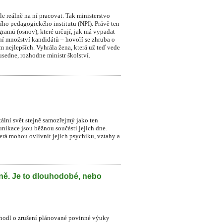
le reálně na ní pracovat. Tak ministerstvo
ního pedagogického institutu (NPI). Právě ten
ramů (osnov), které určují, jak má vypadat
dní množství kandidátů – hovoří se zhruba o
sm nejlepších. Vyhrála žena, která už teď vede
sedne, rozhodne ministr školství.
itální svět stejně samozřejmý jako ten
munikace jsou běžnou součástí jejich dne.
která mohou ovlivnit jejich psychiku, vztahy a
lně. Je to dlouhodobé, nebo
zhodl o zrušení plánované povinné výuky