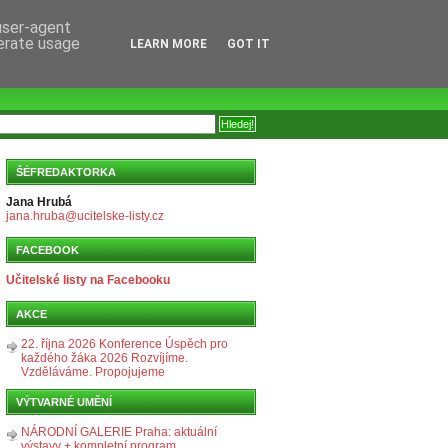
 user-agent
nerate usage
LEARN MORE
GOT IT
ŠÉFREDAKTORKA
Jana Hrubá
jana.hruba@ucitelske-listy.cz
FACEBOOK
Učitelské listy na Facebooku
AKCE
22. října 2026 Konference Úspěch pro
každého žáka 2026 Rozvíjíme.
Vzděláváme. Propojujeme
VÝTVARNÉ UMĚNÍ
NÁRODNÍ GALERIE Praha: aktuální
výstavy + kompletní program