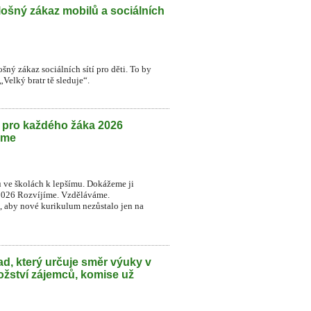
lošný zákaz mobilů a sociálních
šný zákaz sociálních sítí pro děti. To by
Velký bratr tě sleduje“.
h pro každého žáka 2026
eme
u ve školách k lepšímu. Dokážeme ji
2026 Rozvíjíme. Vzděláváme.
t, aby nové kurikulum nezůstalo jen na
d, který určuje směr výuky v
ožství zájemců, komise už