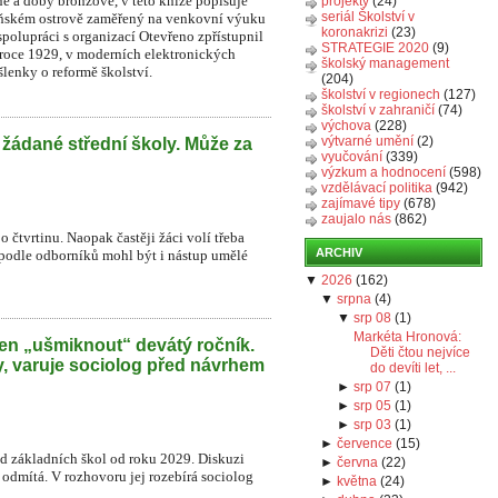
é a doby bronzové, v této knize popisuje
projekty
(24)
seriál Školství v
beňském ostrově zaměřený na venkovní výuku
koronakrizi
(23)
spolupráci s organizací Otevřeno zpřístupnil
STRATEGIE 2020
(9)
 roce 1929, v moderních elektronických
školský management
lenky o reformě školství.
(204)
školství v regionech
(127)
školství v zahraničí
(74)
výchova
(228)
výtvarné umění
(2)
 žádané střední školy. Může za
vyučování
(339)
výzkum a hodnocení
(598)
vzdělávací politika
(942)
zajímavé tipy
(678)
zaujalo nás
(862)
o čtvrtinu. Naopak častěji žáci volí třeba
ARCHIV
 podle odborníků mohl být i nástup umělé
▼
2026
(
162
)
▼
srpna
(
4
)
▼
srp 08
(
1
)
Markéta Hronová:
en „ušmiknout“ devátý ročník.
Děti čtou nejvíce
y, varuje sociolog před návrhem
do devíti let, ...
►
srp 07
(
1
)
►
srp 05
(
1
)
►
srp 03
(
1
)
►
července
(
15
)
íd základních škol od roku 2029. Diskuzi
►
června
(
22
)
r odmítá. V rozhovoru jej rozebírá sociolog
►
května
(
24
)