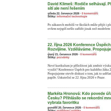
David Klimeš: Rodiče selhávají. P
sítí ale není řešením
středa 22. července 2026
·
0 komentářů
Štítky:
informační technologie
Po zákazech mobilů ve školách může přijít i plo
ovšem nejspíš nešlo zařídit jinak než modelem „
22. října 2026 Konference Úspěc
Rozvíjíme. Vzděláváme. Propojuj
úterý 21. července 2026
·
0 komentářů
Štítky:
pozvánky
Nové kurikulum je příležitost jak změnit výuk
využít? Konference Úspěch pro každého žáka 
Propojujeme otevře diskusi o tom, jak to uděla
papíře. Uskuteční se 22. října 2026 v Praze.
Markéta Hronová: Kdo povede úřa
Česku? Přihlásilo se rekordní mn
vybrala favoritku
pondělí 20. července 2026
·
0 komentářů
Štítky:
vzdělávací politika