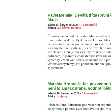
Pavel Mentlík: Devátá třída (první 
škola
pátek 31. července 2026
·
0 komentářů
Štítky:
vzdělávací politika
Česká debata o podobě základního vzdělávání s
trvat základní škola. Výzkum z několika oblast
neměli omezovat na pouhé počty. Pro kvalitu ško
všechny děti učí společně, než se rozdělí do rů
vzdělávání, které je pro všechny přiměřeně n
potřebám, je jedním z charakteristických znaků
výsledky vzdělávání s větší spravedlností i pr
vzdělávací systémy jsou příslibem budoucí pros
společnosti.
Markéta Hronová: Jak pozvednou
není to ani tak drahé, hodnotí pět
středa 29. července 2026
·
0 komentářů
Štítky:
projekty
lNadační fond Eduzměna pod vedením expertů 
co by mohlo pomoci zvednout kvalitu škol v ce