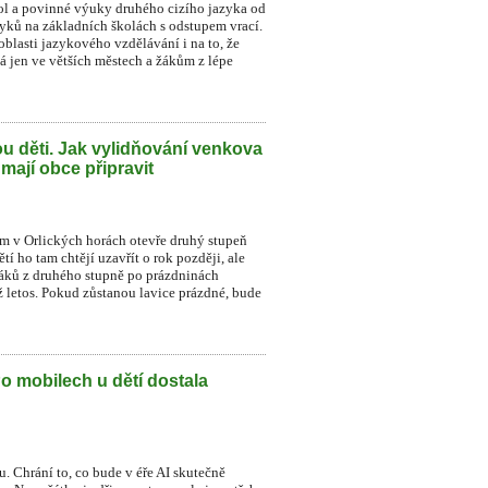
ol a povinné výuky druhého cizího jazyka od
zyků na základních školách s odstupem vrací.
blasti jazykového vzdělávání i na to, že
á jen ve větších městech a žákům z lépe
u děti. Jak vylidňování venkova
 mají obce připravit
ném v Orlických horách otevře druhý stupeň
í ho tam chtějí uzavřít o rok později, ale
 žáků z druhého stupně po prázdninách
už letos. Pokud zůstanou lavice prázdné, bude
Po mobilech u dětí dostala
. Chrání to, co bude v éře AI skutečně