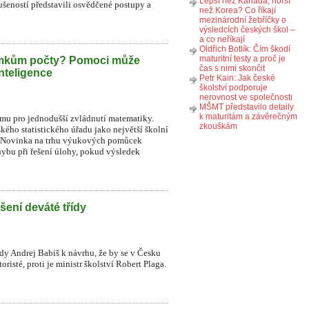
Lepší než Kanada, horší
ušeností představili osvědčené postupy a
než Korea? Co říkají
mezinárodní žebříčky o
výsledcích českých škol –
a co neříkají
Oldřich Botlík: Čím škodí
maturitní testy a proč je
omkům počty? Pomoci může
čas s nimi skončit
nteligence
Petr Kain: Jak české
školství podporuje
nerovnost ve společnosti
MŠMT představilo detaily
k maturitám a závěrečným
ormu pro jednodušší zvládnutí matematiky.
zkouškám
kého statistického úřadu jako největší školní
ků. Novinka na trhu výukových pomůcek
ybu při řešení úlohy, pokud výsledek
šení deváté třídy
ády Andrej Babiš k návrhu, že by se v Česku
risté, proti je ministr školství Robert Plaga.