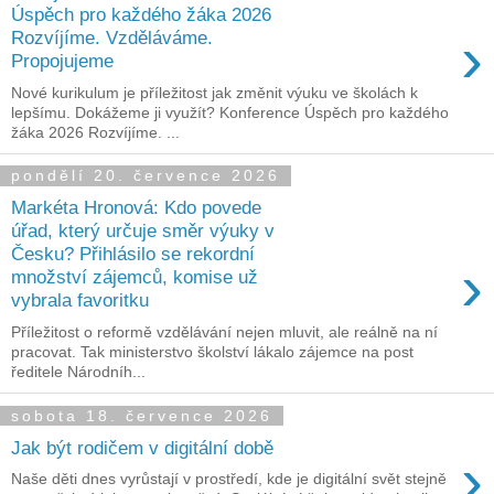
Úspěch pro každého žáka 2026
›
Rozvíjíme. Vzděláváme.
Propojujeme
Nové kurikulum je příležitost jak změnit výuku ve školách k
lepšímu. Dokážeme ji využít? Konference Úspěch pro každého
žáka 2026 Rozvíjíme. ...
pondělí 20. července 2026
Markéta Hronová: Kdo povede
úřad, který určuje směr výuky v
Česku? Přihlásilo se rekordní
›
množství zájemců, komise už
vybrala favoritku
Příležitost o reformě vzdělávání nejen mluvit, ale reálně na ní
pracovat. Tak ministerstvo školství lákalo zájemce na post
ředitele Národníh...
sobota 18. července 2026
Jak být rodičem v digitální době
›
Naše děti dnes vyrůstají v prostředí, kde je digitální svět stejně