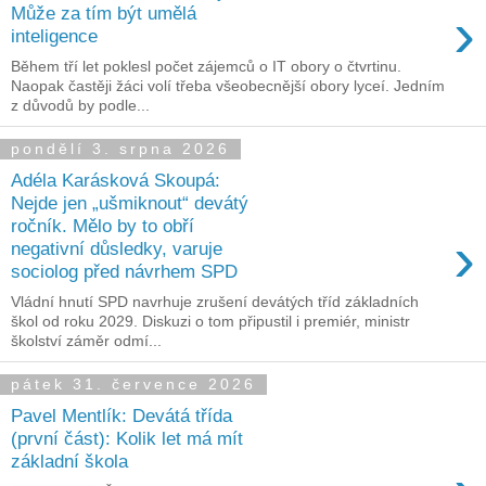
›
Může za tím být umělá
inteligence
Během tří let poklesl počet zájemců o IT obory o čtvrtinu.
Naopak častěji žáci volí třeba všeobecnější obory lyceí. Jedním
z důvodů by podle...
pondělí 3. srpna 2026
Adéla Karásková Skoupá:
Nejde jen „ušmiknout“ devátý
ročník. Mělo by to obří
›
negativní důsledky, varuje
sociolog před návrhem SPD
Vládní hnutí SPD navrhuje zrušení devátých tříd základních
škol od roku 2029. Diskuzi o tom připustil i premiér, ministr
školství záměr odmí...
pátek 31. července 2026
Pavel Mentlík: Devátá třída
(první část): Kolik let má mít
základní škola