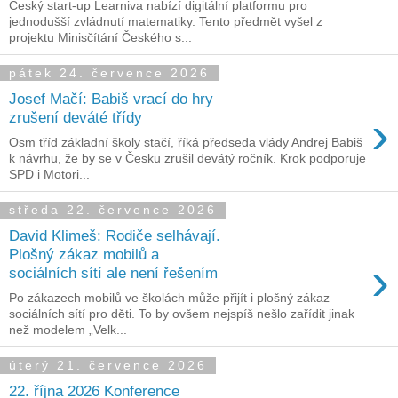
Český start-up Learniva nabízí digitální platformu pro
jednodušší zvládnutí matematiky. Tento předmět vyšel z
projektu Minisčítání Českého s...
pátek 24. července 2026
Josef Mačí: Babiš vrací do hry
›
zrušení deváté třídy
Osm tříd základní školy stačí, říká předseda vlády Andrej Babiš
k návrhu, že by se v Česku zrušil devátý ročník. Krok podporuje
SPD i Motori...
středa 22. července 2026
David Klimeš: Rodiče selhávají.
Plošný zákaz mobilů a
›
sociálních sítí ale není řešením
Po zákazech mobilů ve školách může přijít i plošný zákaz
sociálních sítí pro děti. To by ovšem nejspíš nešlo zařídit jinak
než modelem „Velk...
úterý 21. července 2026
22. října 2026 Konference