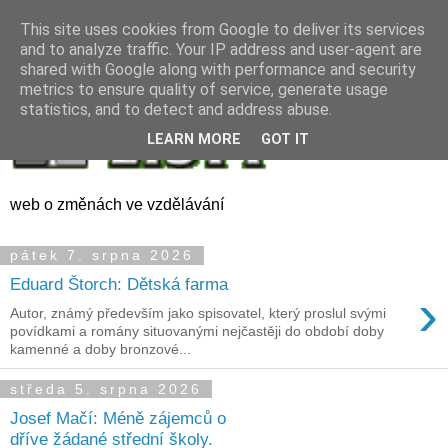
This site uses cookies from Google to deliver its services
and to analyze traffic. Your IP address and user-agent are
shared with Google along with performance and security
metrics to ensure quality of service, generate usage
statistics, and to detect and address abuse.
LEARN MORE
GOT IT
web o změnách ve vzdělávání
pátek 7. srpna 2026
Eduard Štorch: Dětská farma
›
Autor, známý především jako spisovatel, který proslul svými
povídkami a romány situovanými nejčastěji do období doby
kamenné a doby bronzové...
středa 5. srpna 2026
Josef Mačí: Méně zájemců o
dříve žádané střední školy.