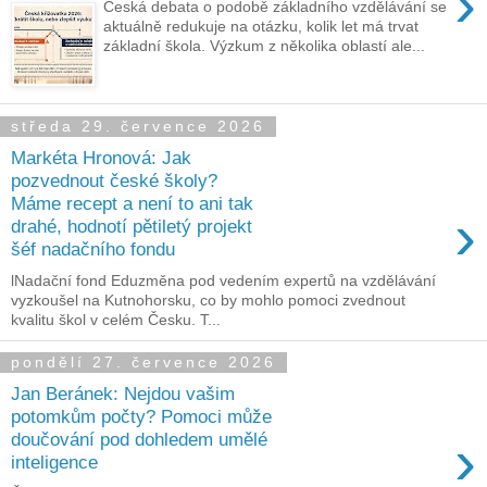
›
Česká debata o podobě základního vzdělávání se
aktuálně redukuje na otázku, kolik let má trvat
základní škola. Výzkum z několika oblastí ale...
středa 29. července 2026
Markéta Hronová: Jak
pozvednout české školy?
Máme recept a není to ani tak
›
drahé, hodnotí pětiletý projekt
šéf nadačního fondu
lNadační fond Eduzměna pod vedením expertů na vzdělávání
vyzkoušel na Kutnohorsku, co by mohlo pomoci zvednout
kvalitu škol v celém Česku. T...
pondělí 27. července 2026
Jan Beránek: Nejdou vašim
potomkům počty? Pomoci může
›
doučování pod dohledem umělé
inteligence