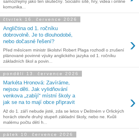
samozřejmý jako ten skutečný. Sociální sítě, hry, videa i online
komunika...
čtvrtek 16. července 2026
Angličtina od 1. ročníku
dobrovolně. Je to dlouhodobé,
›
nebo dočasné řešení?
Před měsícem ministr školství Robert Plaga rozhodl o zrušení
plánované povinné výuky anglického jazyka od 1. ročníku
základních škol a povin...
pondělí 13. července 2026
Markéta Hronová: Zavíráme,
nejsou děti. Jak vylidňování
›
venkova „zabíjí“ místní školy a
jak se na to mají obce připravit
Až do 1. září nebude jisté, zda se letos v Deštném v Orlických
horách otevře druhý stupeň základní školy, nebo ne. Kvůli
malému počtu dětí h...
pátek 10. července 2026