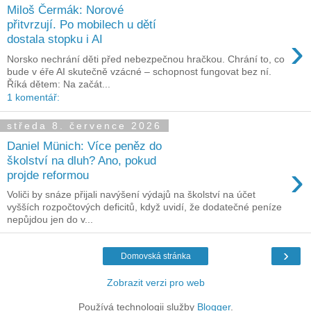
Miloš Čermák: Norové
přitvrzují. Po mobilech u dětí
›
dostala stopku i AI
Norsko nechrání děti před nebezpečnou hračkou. Chrání to, co
bude v éře AI skutečně vzácné – schopnost fungovat bez ní.
Říká dětem: Na začát...
1 komentář:
středa 8. července 2026
Daniel Münich: Více peněz do
školství na dluh? Ano, pokud
›
projde reformou
Voliči by snáze přijali navýšení výdajů na školství na účet
vyšších rozpočtových deficitů, když uvidí, že dodatečné peníze
nepůjdou jen do v...
›
Domovská stránka
Zobrazit verzi pro web
Používá technologii služby
Blogger
.