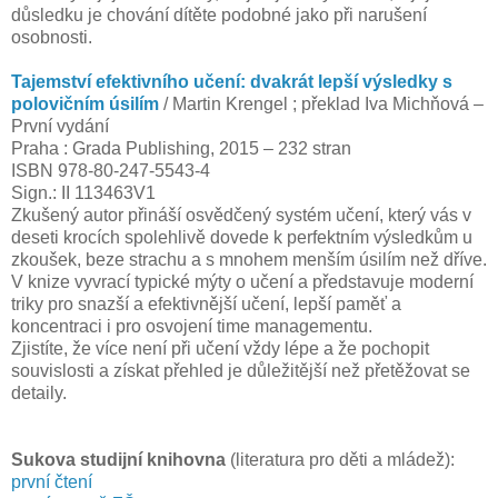
důsledku je chování dítěte podobné jako při narušení
osobnosti.
Tajemství efektivního učení: dvakrát lepší výsledky s
polovičním úsilím
/ Martin Krengel ; překlad Iva Michňová –
První vydání
Praha : Grada Publishing, 2015 – 232 stran
ISBN 978-80-247-5543-4
Sign.: II 113463V1
Zkušený autor přináší osvědčený systém učení, který vás v
deseti krocích spolehlivě dovede k perfektním výsledkům u
zkoušek, beze strachu a s mnohem menším úsilím než dříve.
V knize vyvrací typické mýty o učení a představuje moderní
triky pro snazší a efektivnější učení, lepší paměť a
koncentraci i pro osvojení time managementu.
Zjistíte, že více není při učení vždy lépe a že pochopit
souvislosti a získat přehled je důležitější než přetěžovat se
detaily.
Sukova studijní knihovna
(literatura pro děti a mládež):
první čtení