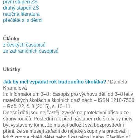
první stupeň ZŠ
druhý stupeň ZŠ
naučná literatura
přečtěte si s dětmi
Články
z českých časopisů
ze zahraničních časopisů
Ukázky
Jak by měl vypadat rok budoucího školáka?
/ Daniela
Kramulová
In: Informatorium 3–8 : časopis pro výchovu dětí od 3–8 let v
mateřských školách a školních družinách – ISSN 1210-7506
– Roč. 22, č. 8 (2015), s. 10–11.
Dnešní děti jsou nejčastěji zvyklé na protektivní přístup ze
strany rodičů. Poslední rok před nástupem do školy by měly
být vystaveny tomu, že musejí odložit svá bezprostřední
přání, že se musejí zařadit do nějaké skupiny a pracovat, i
když zrovna chtějí dělat nebo říkat něco jiného. Předškolní