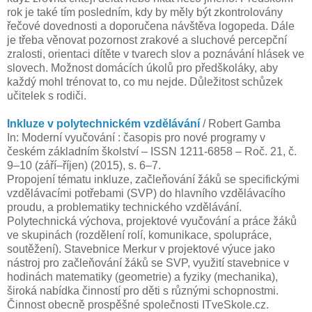
rok je také tím posledním, kdy by měly být zkontrolovány
řečové dovednosti a doporučena návštěva logopeda. Dále
je třeba věnovat pozornost zrakové a sluchové percepční
zralosti, orientaci dítěte v tvarech slov a poznávání hlásek ve
slovech. Možnost domácích úkolů pro předškoláky, aby
každý mohl trénovat to, co mu nejde. Důležitost schůzek
učitelek s rodiči.
Inkluze v polytechnickém vzdělávání
/ Robert Gamba
In: Moderní vyučování : časopis pro nové programy v
českém základním školství – ISSN 1211-6858 – Roč. 21, č.
9–10 (září–říjen) (2015), s. 6–7.
Propojení tématu inkluze, začleňování žáků se specifickými
vzdělávacími potřebami (SVP) do hlavního vzdělávacího
proudu, a problematiky technického vzdělávání.
Polytechnická výchova, projektové vyučování a práce žáků
ve skupinách (rozdělení rolí, komunikace, spolupráce,
soutěžení). Stavebnice Merkur v projektové výuce jako
nástroj pro začleňování žáků se SVP, využití stavebnice v
hodinách matematiky (geometrie) a fyziky (mechanika),
široká nabídka činností pro děti s různými schopnostmi.
Činnost obecně prospěšné společnosti ITveSkole.cz.