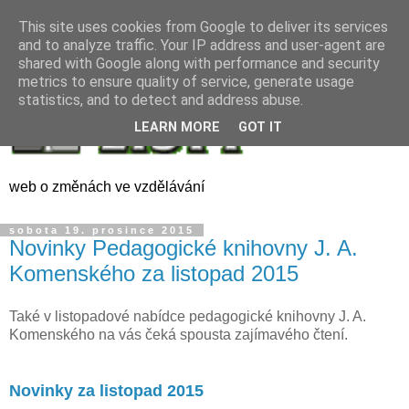
This site uses cookies from Google to deliver its services
and to analyze traffic. Your IP address and user-agent are
shared with Google along with performance and security
metrics to ensure quality of service, generate usage
statistics, and to detect and address abuse.
LEARN MORE
GOT IT
web o změnách ve vzdělávání
sobota 19. prosince 2015
Novinky Pedagogické knihovny J. A.
Komenského za listopad 2015
Také v listopadové nabídce pedagogické knihovny J. A.
Komenského na vás čeká spousta zajímavého čtení.
Novinky za listopad 2015