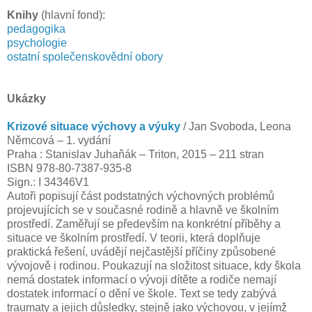
Knihy
(hlavní fond):
pedagogika
psychologie
ostatní společenskovědní obory
Ukázky
Krizové situace výchovy a výuky
/ Jan Svoboda, Leona
Němcová – 1. vydání
Praha : Stanislav Juhaňák – Triton, 2015 – 211 stran
ISBN 978-80-7387-935-8
Sign.: I 34346V1
Autoři popisují část podstatných výchovných problémů
projevujících se v současné rodině a hlavně ve školním
prostředí. Zaměřují se především na konkrétní příběhy a
situace ve školním prostředí. V teorii, která doplňuje
praktická řešení, uvádějí nejčastější příčiny způsobené
vývojově i rodinou. Poukazují na složitost situace, kdy škola
nemá dostatek informací o vývoji dítěte a rodiče nemají
dostatek informací o dění ve škole. Text se tedy zabývá
traumaty a jejich důsledky, stejně jako výchovou, v jejímž