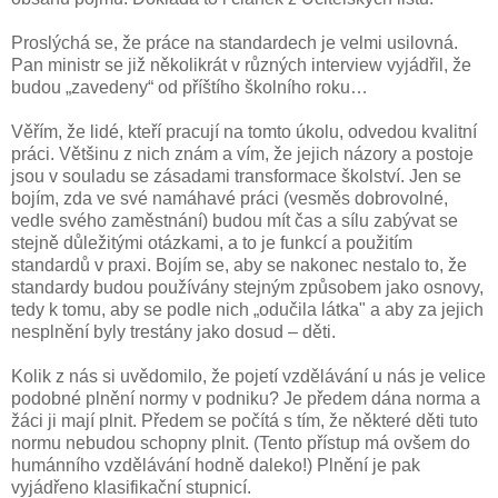
Proslýchá se, že práce na standardech je velmi usilovná.
Pan ministr se již několikrát v různých interview vyjádřil, že
budou „zavedeny“ od příštího školního roku…
Věřím, že lidé, kteří pracují na tomto úkolu, odvedou kvalitní
práci. Většinu z nich znám a vím, že jejich názory a postoje
jsou v souladu se zásadami transformace školství. Jen se
bojím, zda ve své namáhavé práci (vesměs dobrovolné,
vedle svého zaměstnání) budou mít čas a sílu zabývat se
stejně důležitými otázkami, a to je funkcí a použitím
standardů v praxi. Bojím se, aby se nakonec nestalo to, že
standardy budou používány stejným způsobem jako osnovy,
tedy k tomu, aby se podle nich „odučila látka" a aby za jejich
nesplnění byly trestány jako dosud – děti.
Kolik z nás si uvědomilo, že pojetí vzdělávání u nás je velice
podobné plnění normy v podniku? Je předem dána norma a
žáci ji mají plnit. Předem se počítá s tím, že některé děti tuto
normu nebudou schopny plnit. (Tento přístup má ovšem do
humánního vzdělávání hodně daleko!) Plnění je pak
vyjádřeno klasifikační stupnicí.