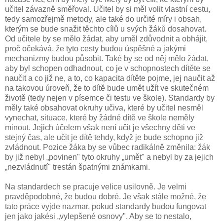
učitel závazně směřoval. Učitel by si měl volit vlastní cestu,
tedy samozřejmě metody, ale také do určité míry i obsah,
kterým se bude snažit těchto cílů u svých žáků dosahovat.
Od učitele by se mělo žádat, aby uměl zdůvodnit a obhájit,
proč očekává, že tyto cesty budou úspěšné a jakými
mechanizmy budou působit. Také by se od něj mělo žádat,
aby byl schopen odhadnout, co je v schopnostech dítěte se
naučit a co již ne, a to, co kapacita dítěte pojme, jej naučit až
na takovou úroveň, že to dítě bude umět užít ve skutečném
životě (tedy nejen v písemce či testu ve škole). Standardy by
měly také obsahovat okruhy učiva, které by učitel nesměl
vynechat, situace, které by žádné dítě ve škole neměly
minout. Jejich účelem však není učit je všechny děti ve
stejný čas, ale učit je dítě tehdy, když je bude schopno již
zvládnout. Pozice žáka by se vůbec radikálně změnila: žák
by již nebyl „povinen" tyto okruhy „umět" a nebyl by za jejich
„nezvládnutí" trestán špatnými známkami.
Na standardech se pracuje velice usilovně. Je velmi
pravděpodobné, že budou dobré. Je však stále možné, že
tato práce vyjde nazmar, pokud standardy budou fungovat
jen jako jakési „vylepšené osnovy". Aby se to nestalo,