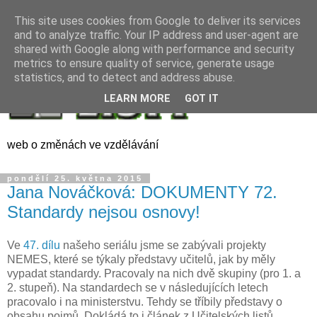
This site uses cookies from Google to deliver its services
and to analyze traffic. Your IP address and user-agent are
shared with Google along with performance and security
metrics to ensure quality of service, generate usage
statistics, and to detect and address abuse.
LEARN MORE
GOT IT
web o změnách ve vzdělávání
pondělí 25. května 2015
Jana Nováčková: DOKUMENTY 72.
Standardy nejsou osnovy!
Ve
47. dílu
našeho seriálu jsme se zabývali projekty
NEMES, které se týkaly představy učitelů, jak by měly
vypadat standardy. Pracovaly na nich dvě skupiny (pro 1. a
2. stupeň). Na standardech se v následujících letech
pracovalo i na ministerstvu. Tehdy se tříbily představy o
obsahu pojmů. Dokládá to i článek z Učitelských listů.