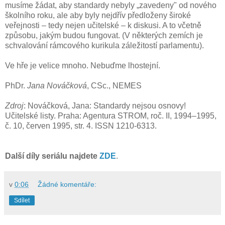
musíme žádat, aby standardy nebyly „zavedeny" od nového
školního roku, ale aby byly nejdřív předloženy široké
veřejnosti – tedy nejen učitelské – k diskusi. A to včetně
způsobu, jakým budou fungovat. (V některých zemích je
schvalování rámcového kurikula záležitostí parlamentu).
Ve hře je velice mnoho. Nebuďme lhostejní.
PhDr.
Jana Nováčková
, CSc., NEMES
Zdroj
: Nováčková, Jana: Standardy nejsou osnovy!
Učitelské listy. Praha: Agentura STROM, roč. II, 1994–1995,
č. 10, červen 1995, str. 4. ISSN 1210-6313.
Další díly seriálu najdete
ZDE
.
v
0:06
Žádné komentáře:
Sdílet