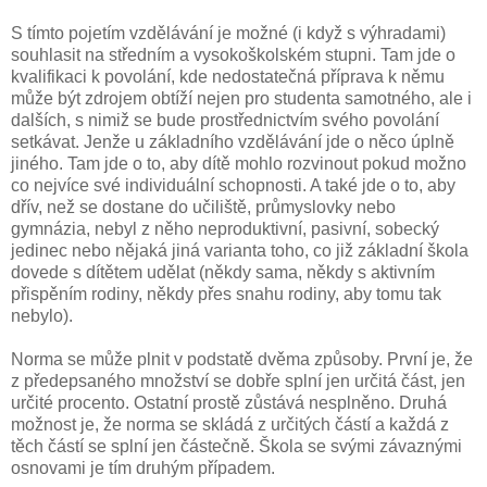
S tímto pojetím vzdělávání je možné (i když s výhradami)
souhlasit na středním a vysokoškolském stupni. Tam jde o
kvalifikaci k povolání, kde nedostatečná příprava k němu
může být zdrojem obtíží nejen pro studenta samotného, ale i
dalších, s nimiž se bude prostřednictvím svého povolání
setkávat. Jenže u základního vzdělávání jde o něco úplně
jiného. Tam jde o to, aby dítě mohlo rozvinout pokud možno
co nejvíce své individuální schopnosti. A také jde o to, aby
dřív, než se dostane do učiliště, průmyslovky nebo
gymnázia, nebyl z něho neproduktivní, pasivní, sobecký
jedinec nebo nějaká jiná varianta toho, co již základní škola
dovede s dítětem udělat (někdy sama, někdy s aktivním
přispěním rodiny, někdy přes snahu rodiny, aby tomu tak
nebylo).
Norma se může plnit v podstatě dvěma způsoby. První je, že
z předepsaného množství se dobře splní jen určitá část, jen
určité procento. Ostatní prostě zůstává nesplněno. Druhá
možnost je, že norma se skládá z určitých částí a každá z
těch částí se splní jen částečně. Škola se svými závaznými
osnovami je tím druhým případem.