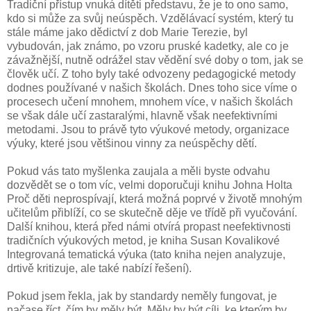
Tradiční přístup vnuká dítěti představu, že je to ono samo,
kdo si může za svůj neúspěch. Vzdělávací systém, který tu
stále máme jako dědictví z dob Marie Terezie, byl
vybudován, jak známo, po vzoru pruské kadetky, ale co je
závažnější, nutně odrážel stav vědění své doby o tom, jak se
člověk učí. Z toho byly také odvozeny pedagogické metody
dodnes používané v našich školách. Dnes toho sice víme o
procesech učení mnohem, mnohem více, v našich školách
se však dále učí zastaralými, hlavně však neefektivními
metodami. Jsou to právě tyto výukové metody, organizace
výuky, které jsou většinou vinny za neúspěchy dětí.
Pokud vás tato myšlenka zaujala a měli byste odvahu
dozvědět se o tom víc, velmi doporučuji knihu Johna Holta
Proč děti neprospívají, která možná poprvé v životě mnohým
učitelům přiblíží, co se skutečně děje ve třídě při vyučování.
Další knihou, která před námi otvírá propast neefektivnosti
tradičních výukových metod, je kniha Susan Kovalikové
Integrovaná tematická výuka (tato kniha nejen analyzuje,
drtivě kritizuje, ale také nabízí řešení).
Pokud jsem řekla, jak by standardy neměly fungovat, je
načase říct, čím by měly být. Měly by být cíli, ke kterým by