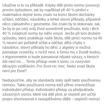
Ukažme si to na příkladě. Kdyby dítě plnilo normu (osnovy)
prvním způsobem, tak by například při 40 % plnění v
matematice dejme tomu znalo na konci školní docházky
sčítání, odčítání, násobilku a lehké slovní příklady, případně
něco základního z geometrie. Ale znalo by to dokonale, tak,
že by to po celý svůj život suverénně používalo, tedy i těch
40 % zvládnutí normy by mělo smysl. Jenže při tom druhém
způsobu, který praktikuje naše škola, dítě plnící normu na 40
% neumí ani pořádně sčítat a odčítat, dělá chyby v
násobilce, slovní příklady ho děsí, z algebry si možná
pamatuje vzorečky, o nichž neví, k čemu mu v životě budou,
z trigonometrie si bude pamatovat nějaké výrazy, o kterých
dál neví nic… Tento přístup vede k tomu, co nazývám
děravým vzděláním. Pro život nic moc. Nebo snad škola
není pro život?
Nedopusťme, aby se standardy staly opět takto používanou
normou. Takto používaná norma totiž přímo znemožňuje
individuální přístup. Individuální přístup za předpokladu
závazných osnov, které má dítě plnit, je vlastně jen určitý
projev shovívavosti k neúspěšnému dítěti – neplniči normy!