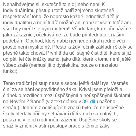
Nenalhávejme si, skutečně to nic jiného není! K
individuálnímu přístupu totiž patří zejména skutečně
respektování toho, že naprosto každé jednotlivé dítě je
individualitou a není tudíž možné ani nabízet všem totéž ani
všechny měřit stejným metrem!! Všude tam, kam přicházíme
jako zákazníci, očekáváme, že bude přihlédnuto k našim
potřebám. Obchod, který nabízí jen jeden druh jedné věci
prostě není myslitelný. Přesto každý ročník základní školy se
přesně takto chová. První třída učí stejně číst dítě, které si již
od pěti let čte knížky samo, jako dítě, které k tomu není ještě
vůbec zralé (nemusí jít o dyslektika, pouze o nezralou
funkci).
Tento tradiční přístup nese s sebou ještě další rys. Vesměs
činí za selhání odpovědného žáka. Kdysi jsem přeložila
článek o rozdílech mezi úspěšnými a neúspěšnými školami
na Novém Zélandě (viz text článku v
39. dílu
našeho
seriálu). Jedním z odlišujících znaků bylo, že neúspěšné
školy hledaly příčiny selhávání dětí v nich samotných,
potažmo v jejich rodinném zázemí. Úspěšné školy se
snažily změnit vlastní postupy práce s těmito žáky.