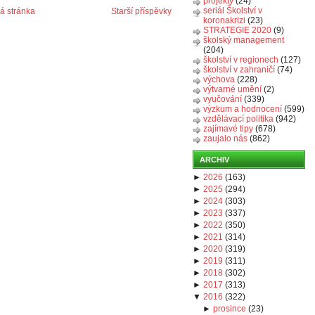
projekty
(24)
seriál Školství v
 stránka
Starší příspěvky
koronakrizi
(23)
STRATEGIE 2020
(9)
školský management
(204)
školství v regionech
(127)
školství v zahraničí
(74)
výchova
(228)
výtvarné umění
(2)
vyučování
(339)
výzkum a hodnocení
(599)
vzdělávací politika
(942)
zajímavé tipy
(678)
zaujalo nás
(862)
ARCHIV
►
2026
(
163
)
►
2025
(
294
)
►
2024
(
303
)
►
2023
(
337
)
►
2022
(
350
)
►
2021
(
314
)
►
2020
(
319
)
►
2019
(
311
)
►
2018
(
302
)
►
2017
(
313
)
▼
2016
(
322
)
►
prosince
(
23
)