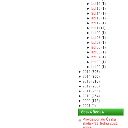
►
led 16
(
1
)
►
led 15
(
1
)
►
led 14
(
1
)
►
led 13
(
1
)
►
led 12
(
1
)
►
led 11
(
1
)
►
led 09
(
1
)
►
led 08
(
1
)
►
led 07
(
1
)
►
led 06
(
1
)
►
led 05
(
1
)
►
led 04
(
1
)
►
led 03
(
1
)
►
led 02
(
1
)
►
2015
(
303
)
►
2014
(
306
)
►
2013
(
310
)
►
2012
(
266
)
►
2011
(
255
)
►
2010
(
254
)
►
2009
(
173
)
►
2001
(
4
)
ČESKÁ ŠKOLA
Provoz portálu Česká
škola k 31. lednu 2021
končí