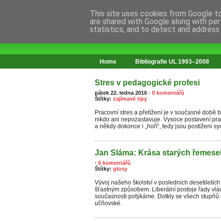
This site uses cookies from Google to 
are shared with Google along with per
statistics, and to detect and address
web o změnách ve vzdělávání
Home
Bibliografie UL 1993–2008
Stres v pedagogické profesi
pátek 22. ledna 2016
·
0 komentářů
Štítky:
zajímavé tipy
Pracovní stres a přetížení je v současné době 
nikdo ani nepozastavuje. Vysoce postavení prac
a někdy dokonce i „hoří“, tedy jsou postiženi s
Jan Sláma: Krása starých řemese
·
0 komentářů
Štítky:
glosy
Vývoj našeho školství v posledních desetiletích
šťastným způsobem. Liberální postoje řady vlá
současnosti potýkáme. Dotkly se všech stupňů š
učňovské.