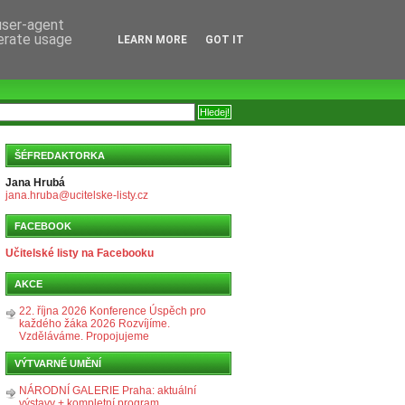
 user-agent
nerate usage
LEARN MORE
GOT IT
ŠÉFREDAKTORKA
Jana Hrubá
jana.hruba@ucitelske-listy.cz
FACEBOOK
Učitelské listy na Facebooku
AKCE
22. října 2026 Konference Úspěch pro
každého žáka 2026 Rozvíjíme.
Vzděláváme. Propojujeme
VÝTVARNÉ UMĚNÍ
NÁRODNÍ GALERIE Praha: aktuální
výstavy + kompletní program