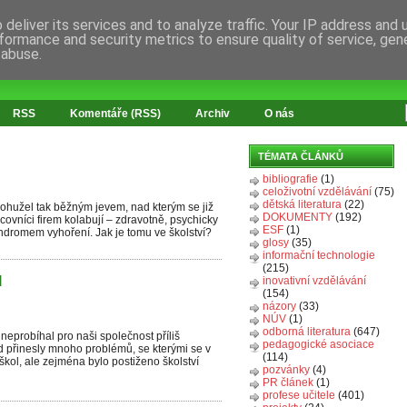
deliver its services and to analyze traffic. Your IP address and
formance and security metrics to ensure quality of service, ge
 abuse.
RSS
Komentáře (RSS)
Archiv
O nás
TÉMATA ČLÁNKŮ
bibliografie
(1)
celoživotní vzdělávání
(75)
dětská literatura
(22)
bohužel tak běžným jevem, nad kterým se již
DOKUMENTY
(192)
ovníci firem kolabují – zdravotně, psychicky
ESF
(1)
yndromem vyhoření. Jak je tomu ve školství?
glosy
(35)
informační technologie
(215)
l
inovativní vzdělávání
(154)
názory
(33)
NÚV
(1)
odborná literatura
(647)
 neprobíhal pro naši společnost příliš
pedagogické asociace
d přinesly mnoho problémů, se kterými se v
(114)
kol, ale zejména bylo postiženo školství
pozvánky
(4)
PR článek
(1)
profese učitele
(401)