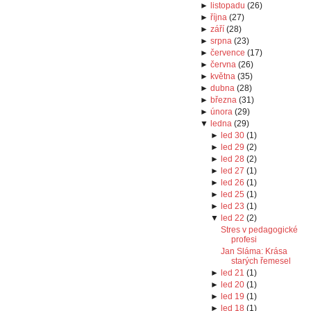
►
listopadu
(
26
)
►
října
(
27
)
►
září
(
28
)
►
srpna
(
23
)
►
července
(
17
)
►
června
(
26
)
►
května
(
35
)
►
dubna
(
28
)
►
března
(
31
)
►
února
(
29
)
▼
ledna
(
29
)
►
led 30
(
1
)
►
led 29
(
2
)
►
led 28
(
2
)
►
led 27
(
1
)
►
led 26
(
1
)
►
led 25
(
1
)
►
led 23
(
1
)
▼
led 22
(
2
)
Stres v pedagogické
profesi
Jan Sláma: Krása
starých řemesel
►
led 21
(
1
)
►
led 20
(
1
)
►
led 19
(
1
)
►
led 18
(
1
)