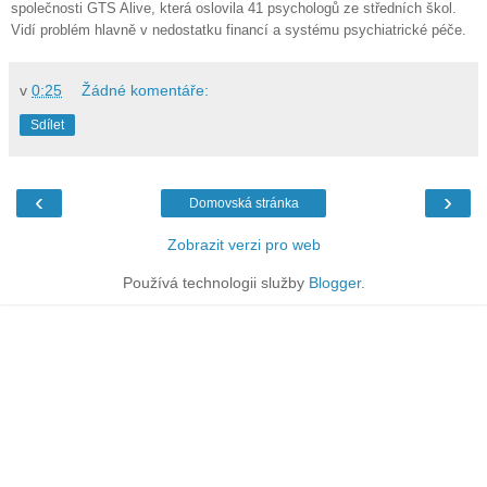
společnosti GTS Alive, která oslovila 41 psychologů ze středních škol.
Vidí problém hlavně v nedostatku financí a systému psychiatrické péče.
v
0:25
Žádné komentáře:
Sdílet
‹
›
Domovská stránka
Zobrazit verzi pro web
Používá technologii služby
Blogger
.