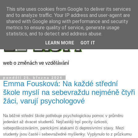
This site uses cookies from Google to deliver its services
and to analyze traffic. Your IP address and user-agent are
shared with Google along with performance and security
metrics to ensure quality of service, generate usage
statistics, and to detect and address abuse.
LEARN MORE
GOT IT
web o změnách ve vzdělávání
pondělí 25. března 2024
Emma Fousková: Na každé střední
škole myslí na sebevraždu nejméně čtyři
žáci, varují psychologové
Na běžné střední škole potřebuje psychologickou pomoc v průměru
jedenáct až dvacet studentů. Nejčastěji trpí pocity úzkosti,
sebepoškozováním, panickými atakami či depresivními stavy. Mezi
studenty jsou časté i sebevražedné myšlenky. Vyplynulo to z průzkumu