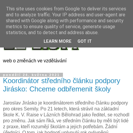
This site uses cookies from Google to deliver its services
and to analyze traffic. Your IP address and user-agent are
shared with Google along with performance and security
metrics to ensure quality of service, generate usage
statistics, and to detect and address abuse.
LEARN MORE
GOT IT
web o změnách ve vzdělávání
pondělí 24. května 2021
Koordinátor středního článku podpory
Jirásko: Chceme odbřemenit školy
Jaroslav Jirásko je koordinátorem středního článku podpory
pro okres Semily. Po 21 letech, která strávil na základní
škole K. V. Raise v Lázních Bělohrad jako ředitel, se rozhodl
pro změnu. Jak sám říká, ve středním článku by měli být lidé
z praxe, kteří rozumějí školám a jejich potřebám. Žádní
úředníci. O tom, jak hodnotí uplynulý rok ovlivněný