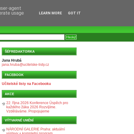
 user-agent
nerate usage
LEARN MORE
GOT IT
ŠÉFREDAKTORKA
Jana Hrubá
jana.hruba@ucitelske-listy.cz
FACEBOOK
Učitelské listy na Facebooku
AKCE
22. října 2026 Konference Úspěch pro
každého žáka 2026 Rozvíjíme.
Vzděláváme. Propojujeme
VÝTVARNÉ UMĚNÍ
NÁRODNÍ GALERIE Praha: aktuální
výstavy + kompletní program