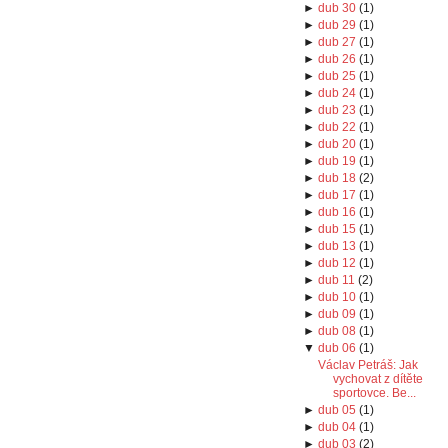
►
dub 30
(
1
)
►
dub 29
(
1
)
►
dub 27
(
1
)
►
dub 26
(
1
)
►
dub 25
(
1
)
►
dub 24
(
1
)
►
dub 23
(
1
)
►
dub 22
(
1
)
►
dub 20
(
1
)
►
dub 19
(
1
)
►
dub 18
(
2
)
►
dub 17
(
1
)
►
dub 16
(
1
)
►
dub 15
(
1
)
►
dub 13
(
1
)
►
dub 12
(
1
)
►
dub 11
(
2
)
►
dub 10
(
1
)
►
dub 09
(
1
)
►
dub 08
(
1
)
▼
dub 06
(
1
)
Václav Petráš: Jak
vychovat z dítěte
sportovce. Be...
►
dub 05
(
1
)
►
dub 04
(
1
)
►
dub 03
(
2
)