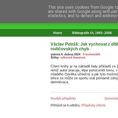
This site uses cookies from Google to 
are shared with Google along with per
statistics, and to detect and address
web o změnách ve vzdělávání
Home
Bibliografie UL 1993–2008
Václav Petráš: Jak vychovat z dít
rodičovských chyb
sobota 6. dubna 2024
·
0 komentářů
Štítky:
odborná literatura
Cílem knihy je na základě řady příkladů ze ž
nimiž autor pracuje, lépe porozumět tomu, v
mladého člověka užitečný a jak tyto možnost
lehce se může ze sportu stát primárně zdroj
demotivace.
Novější příspěvky
Domovská
Přihlásit se k odběru:
Příspěvky (Atom)