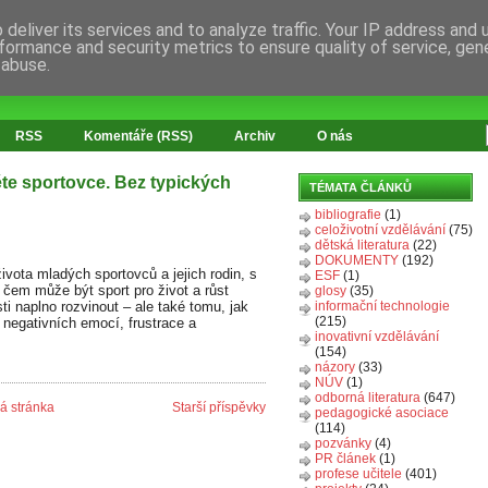
deliver its services and to analyze traffic. Your IP address and
formance and security metrics to ensure quality of service, ge
 abuse.
RSS
Komentáře (RSS)
Archiv
O nás
ěte sportovce. Bez typických
TÉMATA ČLÁNKŮ
bibliografie
(1)
celoživotní vzdělávání
(75)
dětská literatura
(22)
DOKUMENTY
(192)
ivota mladých sportovců a jejich rodin, s
ESF
(1)
 čem může být sport pro život a růst
glosy
(35)
i naplno rozvinout – ale také tomu, jak
informační technologie
(215)
 negativních emocí, frustrace a
inovativní vzdělávání
(154)
názory
(33)
NÚV
(1)
odborná literatura
(647)
 stránka
Starší příspěvky
pedagogické asociace
(114)
pozvánky
(4)
PR článek
(1)
profese učitele
(401)