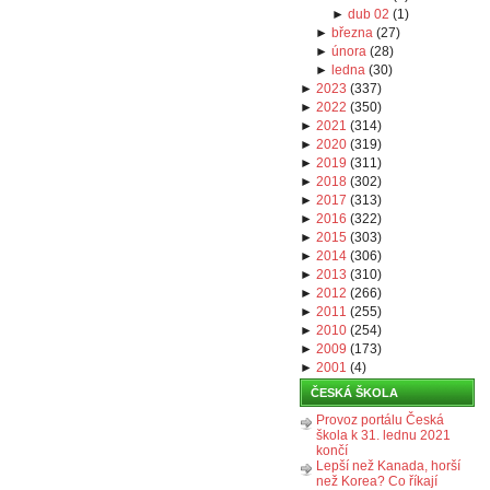
►
dub 02
(
1
)
►
března
(
27
)
►
února
(
28
)
►
ledna
(
30
)
►
2023
(
337
)
►
2022
(
350
)
►
2021
(
314
)
►
2020
(
319
)
►
2019
(
311
)
►
2018
(
302
)
►
2017
(
313
)
►
2016
(
322
)
►
2015
(
303
)
►
2014
(
306
)
►
2013
(
310
)
►
2012
(
266
)
►
2011
(
255
)
►
2010
(
254
)
►
2009
(
173
)
►
2001
(
4
)
ČESKÁ ŠKOLA
Provoz portálu Česká
škola k 31. lednu 2021
končí
Lepší než Kanada, horší
než Korea? Co říkají