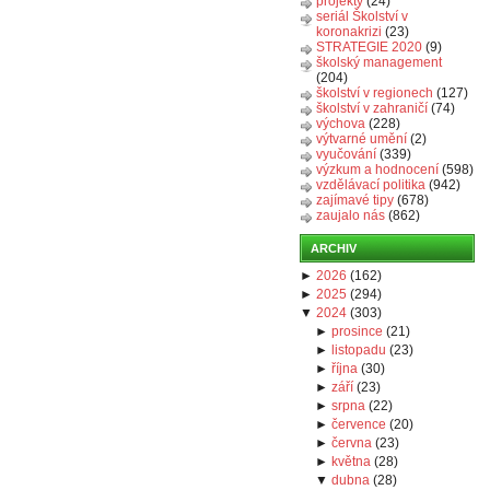
projekty
(24)
seriál Školství v
koronakrizi
(23)
STRATEGIE 2020
(9)
školský management
(204)
školství v regionech
(127)
školství v zahraničí
(74)
výchova
(228)
výtvarné umění
(2)
vyučování
(339)
výzkum a hodnocení
(598)
vzdělávací politika
(942)
zajímavé tipy
(678)
zaujalo nás
(862)
ARCHIV
►
2026
(
162
)
►
2025
(
294
)
▼
2024
(
303
)
►
prosince
(
21
)
►
listopadu
(
23
)
►
října
(
30
)
►
září
(
23
)
►
srpna
(
22
)
►
července
(
20
)
►
června
(
23
)
►
května
(
28
)
▼
dubna
(
28
)