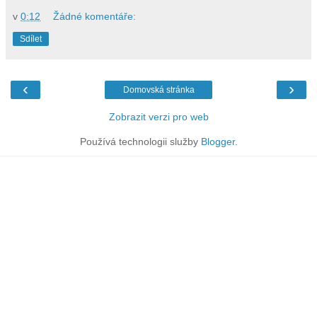
v
0:12
Žádné komentáře:
Sdílet
‹
›
Domovská stránka
Zobrazit verzi pro web
Používá technologii služby
Blogger
.