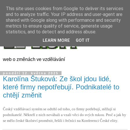
This site uses cookies from Google to deliver its services
and to analyze traffic. Your IP address and user-agent are
shared with Google along with performance and security
metrics to ensure quality of service, generate usage
statistics, and to detect and address abuse.
LEARN MORE
GOT IT
web o změnách ve vzdělávání
pondělí 12. května 2025
Karolína Štuková: Ze škol jdou lidé,
které firmy nepotřebují. Podnikatelé to
chtějí změnit
Český vzdělávací systém se odtrhl od toho, co firmy potřebují, stěžují si
podnikatelé. Někteří z nich neváhali a vzali věci do svých rukou. Proč a jak by
se mělo české školství proměnit, řešili i řečníci na Konferenci České elity.