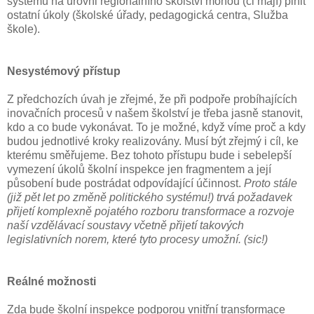
systému na úrovni regionálního školství mohou (či mají) plnit
ostatní úkoly (školské úřady, pedagogická centra, Služba
škole).
Nesystémový přístup
Z předchozích úvah je zřejmé, že při podpoře probíhajících
inovačních procesů v našem školství je třeba jasně stanovit,
kdo a co bude vykonávat. To je možné, když víme proč a kdy
budou jednotlivé kroky realizovány. Musí být zřejmý i cíl, ke
kterému směřujeme. Bez tohoto přístupu bude i sebelepší
vymezení úkolů školní inspekce jen fragmentem a její
působení bude postrádat odpovídající účinnost.
Proto stále
(již pět let po změně politického systému!) trvá požadavek
přijetí komplexně pojatého rozboru transformace a rozvoje
naší vzdělávací soustavy včetně přijetí takových
legislativních norem, které tyto procesy umožní. (sic!)
Reálné možnosti
Zda bude školní inspekce podporou vnitřní transformace