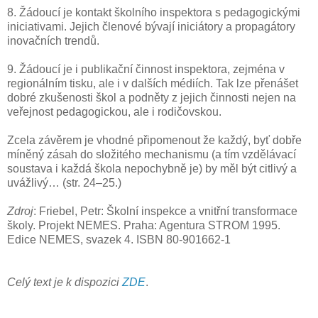
8. Žádoucí je kontakt školního inspektora s pedagogickými
iniciativami. Jejich členové bývají iniciátory a propagátory
inovačních trendů.
9. Žádoucí je i publikační činnost inspektora, zejména v
regionálním tisku, ale i v dalších médiích. Tak lze přenášet
dobré zkušenosti škol a podněty z jejich činnosti nejen na
veřejnost pedagogickou, ale i rodičovskou.
Zcela závěrem je vhodné připomenout že každý, byť dobře
míněný zásah do složitého mechanismu (a tím vzdělávací
soustava i každá škola nepochybně je) by měl být citlivý a
uvážlivý… (str. 24–25.)
Zdroj
: Friebel, Petr: Školní inspekce a vnitřní transformace
školy. Projekt NEMES. Praha: Agentura STROM 1995.
Edice NEMES, svazek 4. ISBN 80-901662-1
Celý text je k dispozici
ZDE
.