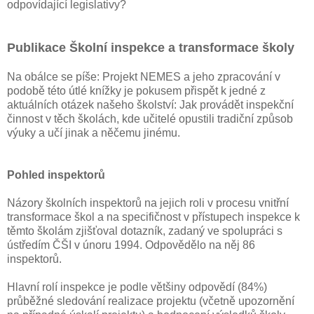
odpovídající legislativy?
Publikace Školní inspekce a transformace školy
Na obálce se píše: Projekt NEMES a jeho zpracování v
podobě této útlé knížky je pokusem přispět k jedné z
aktuálních otázek našeho školství: Jak provádět inspekční
činnost v těch školách, kde učitelé opustili tradiční způsob
výuky a učí jinak a něčemu jinému.
Pohled inspektorů
Názory školních inspektorů na jejich roli v procesu vnitřní
transformace škol a na specifičnost v přístupech inspekce k
těmto školám zjišťoval dotazník, zadaný ve spolupráci s
ústředím ČŠI v únoru 1994. Odpovědělo na něj 86
inspektorů.
Hlavní rolí inspekce je podle většiny odpovědí (84%)
průběžné sledování realizace projektu (včetně upozornění