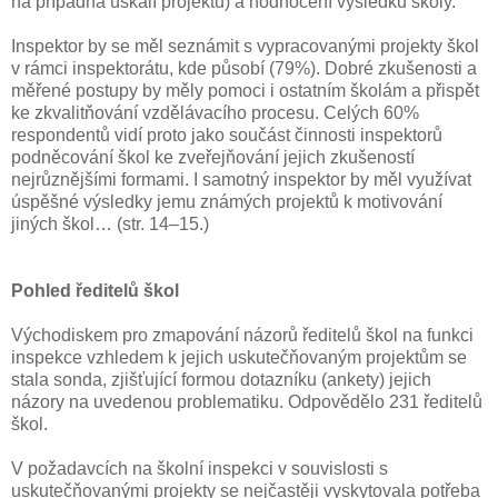
na případná úskalí projektu) a hodnocení výsledků školy.
Inspektor by se měl seznámit s vypracovanými projekty škol
v rámci inspektorátu, kde působí (79%). Dobré zkušenosti a
měřené postupy by měly pomoci i ostatním školám a přispět
ke zkvalitňování vzdělávacího procesu. Celých 60%
respondentů vidí proto jako součást činnosti inspektorů
podněcování škol ke zveřejňování jejich zkušeností
nejrůznějšími formami. I samotný inspektor by měl využívat
úspěšné výsledky jemu známých projektů k motivování
jiných škol… (str. 14–15.)
Pohled ředitelů škol
Východiskem pro zmapování názorů ředitelů škol na funkci
inspekce vzhledem k jejich uskutečňovaným projektům se
stala sonda, zjišťující formou dotazníku (ankety) jejich
názory na uvedenou problematiku. Odpovědělo 231 ředitelů
škol.
V požadavcích na školní inspekci v souvislosti s
uskutečňovanými projekty se nejčastěji vyskytovala potřeba