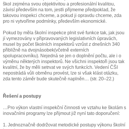
škol zejména svou objektivitou a profesionální kvalitou,
závisí především na tom, jestli přijmeme předpoklad, že
takovou inspekci chceme, a pokud ji opravdu chceme, zda
pro ni vytvoříme podmínky, především ekonomické.
Pokud by měla školní inspekce plnit své funkce tak, jak jsou
jí vymezovány v připravovaných legislativních úpravách,
musel by počet školních inspektorů vzrůst z dnešních 340
přibližně na dvojnásobek(včetně externích
spolupracovníku). Nejedná se jen o doplnění počtu, ale i o
výměnu některých inspektorů. Ne všichni inspektoři jsou tak
kvalitní, že by měli setrvat ve svých funkcích. Vedení ČŠI
nepostrádá vůli obměnu provést, lze si však klást otázku,
zda tento záměr bude skutečně naplněn… (str. 20–22.)
Řešení a postupy
…Pro výkon vlastní inspekční činnosti ve vztahu ke školám s
inovačními programy lze přijmout již nyní tato doporučení:
1. Jednoznačně dodržovat metodické postupy výkonu školní