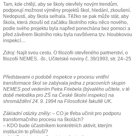
Tam, kde chtějí, aby se školy otevřely novým trendům,
podporují možnost výměny projektů škol, hledání, zkoušení.
Nedopustí, aby škola selhala. Těžko se pak může stát, aby
škola, která zkouší od začátku školního roku něco nového,
podle svého projektu byla napřed ponechána bez pomoci a
před závěrem školního roku byla navštívena tzv. hloubkovou
inspekcí…
Zdroj
: Najít svou cestu. O filozofii otevřeného partnerství, o
filozofii NEMES. -št-, Učitelské noviny č. 39/1993, str. 24–25
Představami o podobě inspekce v procesu vnitřní
transformace škol se zabývala jedna z pracovních skupin
NEMES pod vedením Petra Friebela (bývalého učitele, v té
době metodika pro ZŠ na České školní inspekci) na
shromáždění 24. 9. 1994 na Filosofické fakultě UK.
Základní otázky zněly:
– CO je třeba učinit pro podporu
transformačního procesu na školách?
– KDO bude účastníkem konkrétních aktivit, kterým
institucím to přísluší?