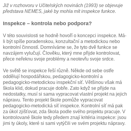
Již v rozhovoru v Učitelských novinách (1993) se objevuje
představa NEMES, jaké by mohla mít inspekce funkce.
Inspekce – kontrola nebo podpora?
V této souvislosti se hodně hovoří o koncepci inspekce. Má-
li být spíše poradenskou, konzultační a metodickou nebo
kontrolní činností. Domníváme se, že tyto dvě funkce se
navzájem vylučují. Člověku, který mne přijde kontrolovat,
přece neřeknu svoje problémy a neotevřu svoje srdce.
Ve světě se inspekce řeší různě. Někde od sebe ostře
oddělují hospodářskou, pedagogicko-kontrolní a
pedagogicko-metodickou inspekční síť. Většinou však má
škola klid, dokud pracuje dobře. Zato když se přijde na
nedostatky, musí si sama vypracovat vlastní projekt na jejich
nápravu. Tento projekt škole pomůže vypracovat
pedagogicko-metodická síť inspekce. Kontrolní síť má pak
za úkol zjišťovat, zda škola podle svého projektu pracuje. V
kontrolované škole tedy předem znají kritéria inspekce: jsou
jimi ty úkoly, které si sami vytýčili ve svém projektu nápravy.