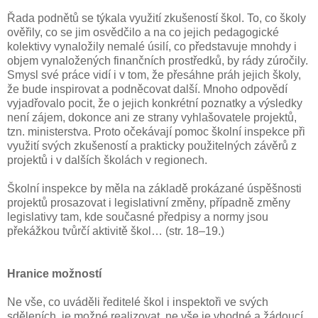
Řada podnětů se týkala využití zkušeností škol. To, co školy
ověřily, co se jim osvědčilo a na co jejich pedagogické
kolektivy vynaložily nemalé úsilí, co představuje mnohdy i
objem vynaložených finančních prostředků, by rády zúročily.
Smysl své práce vidí i v tom, že přesáhne práh jejich školy,
že bude inspirovat a podněcovat další. Mnoho odpovědí
vyjadřovalo pocit, že o jejich konkrétní poznatky a výsledky
není zájem, dokonce ani ze strany vyhlašovatele projektů,
tzn. ministerstva. Proto očekávají pomoc školní inspekce při
využití svých zkušeností a prakticky použitelných závěrů z
projektů i v dalších školách v regionech.
Školní inspekce by měla na základě prokázané úspěšnosti
projektů prosazovat i legislativní změny, případně změny
legislativy tam, kde současné předpisy a normy jsou
překážkou tvůrčí aktivitě škol… (str. 18–19.)
Hranice možností
Ne vše, co uváděli ředitelé škol i inspektoři ve svých
sděleních, je možné realizovat, ne vše je vhodné a žádoucí