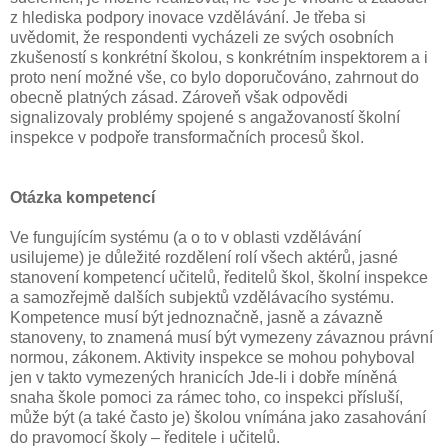
z hlediska podpory inovace vzdělávání. Je třeba si
uvědomit, že respondenti vycházeli ze svých osobních
zkušeností s konkrétní školou, s konkrétním inspektorem a i
proto není možné vše, co bylo doporučováno, zahrnout do
obecně platných zásad. Zároveň však odpovědi
signalizovaly problémy spojené s angažovaností školní
inspekce v podpoře transformačních procesů škol.
Otázka kompetencí
Ve fungujícím systému (a o to v oblasti vzdělávání
usilujeme) je důležité rozdělení rolí všech aktérů, jasné
stanovení kompetencí učitelů, ředitelů škol, školní inspekce
a samozřejmě dalších subjektů vzdělávacího systému.
Kompetence musí být jednoznačně, jasně a závazně
stanoveny, to znamená musí být vymezeny závaznou právní
normou, zákonem. Aktivity inspekce se mohou pohyboval
jen v takto vymezených hranicích Jde-li i dobře míněná
snaha škole pomoci za rámec toho, co inspekci přísluší,
může být (a také často je) školou vnímána jako zasahování
do pravomocí školy – ředitele i učitelů.