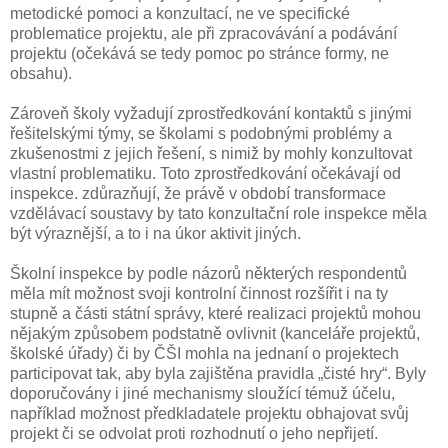
metodické pomoci a konzultací, ne ve specifické
problematice projektu, ale při zpracovávání a podávání
projektu (očekává se tedy pomoc po stránce formy, ne
obsahu).
Zároveň školy vyžadují zprostředkování kontaktů s jinými
řešitelskými týmy, se školami s podobnými problémy a
zkušenostmi z jejich řešení, s nimiž by mohly konzultovat
vlastní problematiku. Toto zprostředkování očekávají od
inspekce. zdůrazňují, že právě v období transformace
vzdělávací soustavy by tato konzultační role inspekce měla
být výraznější, a to i na úkor aktivit jiných.
Školní inspekce by podle názorů některých respondentů
měla mít možnost svoji kontrolní činnost rozšířit i na ty
stupně a části státní správy, které realizaci projektů mohou
nějakým způsobem podstatně ovlivnit (kanceláře projektů,
školské úřady) či by ČŠI mohla na jednaní o projektech
participovat tak, aby byla zajištěna pravidla „čisté hry“. Byly
doporučovány i jiné mechanismy sloužící témuž účelu,
například možnost předkladatele projektu obhajovat svůj
projekt či se odvolat proti rozhodnutí o jeho nepřijetí.