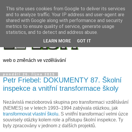
This site uses cookies from Google to deliver its services
and to analyze traffic. Your IP address and user-agent are
shared with Google along with performance and security
metrics to ensure quality of service, generate usage
statistics, and to detect and address abuse.
LEARN MORE
GOT IT
web o změnách ve vzdělávání
pondělí 26. října 2015
Petr Friebel: DOKUMENTY 87. Školní
inspekce a vnitřní transformace školy
Nezávislá mezioborová skupina pro transformaci vzdělávání
(NEMES) se v letech 1993–1994 zabývala otázkou, jak
transformovat vlastní školu
. S vnitřní transformací velmi úzce
souvisely otázky kolem role a přístupu školní inspekce. Ty
byly zpracovány v jednom z dalších projektů.