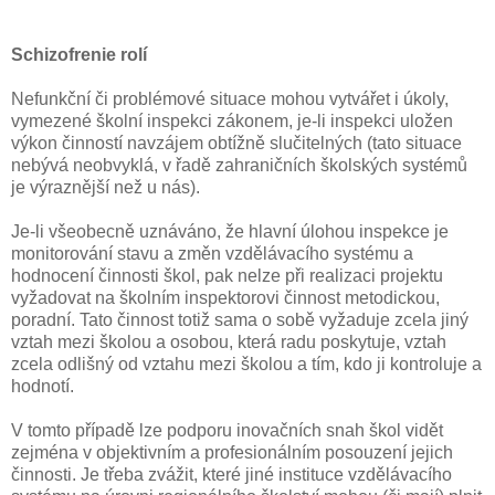
Schizofrenie rolí
Nefunkční či problémové situace mohou vytvářet i úkoly,
vymezené školní inspekci zákonem, je-li inspekci uložen
výkon činností navzájem obtížně slučitelných (tato situace
nebývá neobvyklá, v řadě zahraničních školských systémů
je výraznější než u nás).
Je-li všeobecně uznáváno, že hlavní úlohou inspekce je
monitorování stavu a změn vzdělávacího systému a
hodnocení činnosti škol, pak nelze při realizaci projektu
vyžadovat na školním inspektorovi činnost metodickou,
poradní. Tato činnost totiž sama o sobě vyžaduje zcela jiný
vztah mezi školou a osobou, která radu poskytuje, vztah
zcela odlišný od vztahu mezi školou a tím, kdo ji kontroluje a
hodnotí.
V tomto případě lze podporu inovačních snah škol vidět
zejména v objektivním a profesionálním posouzení jejich
činnosti. Je třeba zvážit, které jiné instituce vzdělávacího