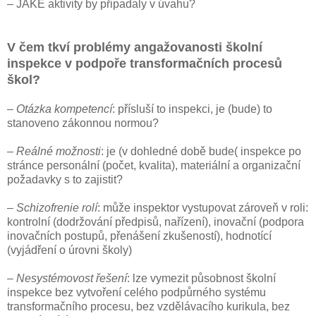
– JAKÉ aktivity by připadaly v úvahu?
V čem tkví problémy angažovanosti školní
inspekce v podpoře transformačních procesů
škol?
–
Otázka kompetencí
: přísluší to inspekci, je (bude) to
stanoveno zákonnou normou?
–
Reálné možnosti
: je (v dohledné době bude( inspekce po
stránce personální (počet, kvalita), materiální a organizační
požadavky s to zajistit?
–
Schizofrenie rolí
: může inspektor vystupovat zároveň v roli:
kontrolní (dodržování předpisů, nařízení), inovační (podpora
inovačních postupů, přenášení zkušeností), hodnotící
(vyjádření o úrovni školy)
–
Nesystémovost řešení
: lze vymezit působnost školní
inspekce bez vytvoření celého podpůrného systému
transformačního procesu, bez vzdělávacího kurikula, bez