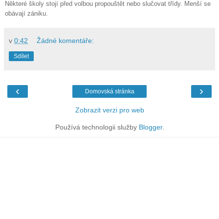
Některé školy stojí před volbou propouštět nebo slučovat třídy. Menší se
obávají zániku.
v
0:42
Žádné komentáře:
Sdílet
‹
›
Domovská stránka
Zobrazit verzi pro web
Používá technologii služby
Blogger
.