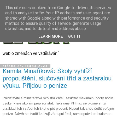
This site uses cookies from Google to deliver its services
and to analyze traffic. Your IP address and user-agent are
shared with Google along with performance and security
metrics to ensure quality of service, generate usage
statistics, and to detect and address abuse.
LEARN MORE
GOT IT
web o změnách ve vzdělávání
středa 24. ledna 2024
Kamila Minaříková: Školy vyhlíží
propouštění, slučování tříd a zastaralou
výuku. Přijdou o peníze
Představitelé ministerstva školství chtějí seškrtat maximální počty hodin
výuky, které školám proplácí stát. Takzvaný PHmax se plošně sníží
u základních i středních škol o pět procent. Resort tak chce šetřit veřejné
peníze. Návrh ale tvrdě kritizují zástupci škol, samospráv i ombudsman.